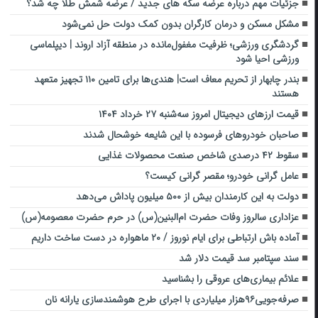
جزئیات مهم درباره عرضه سکه های جدید / عرضه شمش طلا چه شد؟
مشکل مسکن و درمان کارگران بدون کمک دولت حل نمی‌شود
گردشگری ورزشی؛ ظرفیت مغفول‌مانده در منطقه آزاد اروند | دیپلماسی
ورزشی احیا شود
بندر چابهار از تحریم معاف است| هندی‌ها برای تامین ۱۱۰ تجهیز متعهد
هستند
قیمت ارز‌های دیجیتال امروز سه‌شنبه ۲۷ خرداد ۱۴۰۴
صاحبان خودروهای فرسوده با این شایعه خوشحال شدند
سقوط ۴۲ درصدی شاخص صنعت محصولات غذایی
عامل گرانی خودرو؛ مقصر گرانی کیست؟
دولت به این کارمندان بیش از ۵۰۰ میلیون پاداش می‌دهد
عزاداری سالروز وفات حضرت ام‌البنین(س) در حرم حضرت معصومه(س)
آماده باش ارتباطی برای ایام نوروز / ۲۰ ماهواره در دست ساخت داریم
سند سپتامبر سد قیمت دلار شد
علائم بیماری‌های عروقی را بشناسید
صرفه‌جویی۹۶هزار میلیاردی با اجرای طرح هوشمندسازی یارانه نان