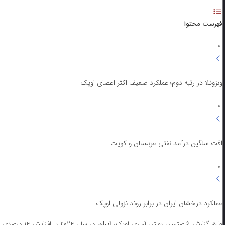
فهرست محتوا
ونزوئلا در رتبه دوم؛ عملکرد ضعیف اکثر اعضای اوپک
افت سنگین درآمد نفتی عربستان و کویت
عملکرد درخشان ایران در برابر روند نزولی اوپک
بق گزارش شصتمین بولتن آماری اوپک،
ایران
در سال ۲۰۲۴ با افزایش ۱۴ درصدی