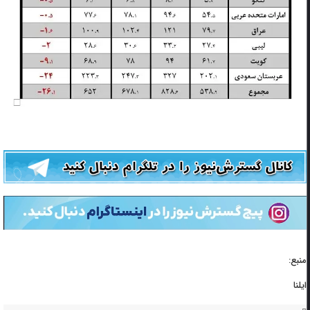
منبع:
ایلنا