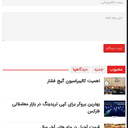
محبوب
جدید
دیدگاهها
اهمیت کالیبراسیون گیج فشار
بهترین بروکر برای کپی‌ تریدینگ در بازار معاملاتی
فارکس
قیمت آجیل در ماه های آخر سال