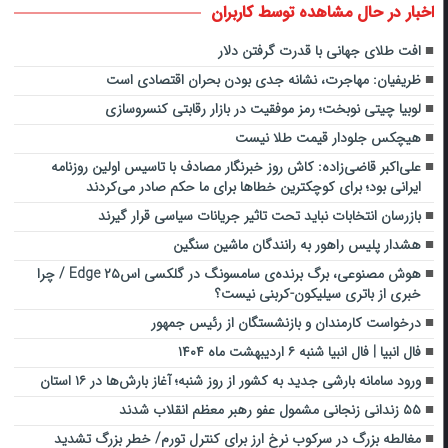
اخبار در حال مشاهده توسط کاربران
افت طلای جهانی با قدرت گرفتن دلار
ظریفیان: مهاجرت، نشانه جدی بودن بحران اقتصادی است
لوبیا چیتی نوبخت؛ رمز موفقیت در بازار رقابتی کنسروسازی
هیچکس جلودار قیمت طلا نیست
علی‌اکبر قاضی‌زاده: کاش روز خبرنگار مصادف با تاسیس اولین روزنامه
ایرانی بود؛ برای کوچکترین خطاها برای ما حکم صادر می‌کردند
بازرسان انتخابات نباید تحت تاثیر جریانات سیاسی قرار گیرند
هشدار پلیس راهور به رانندگان ماشین سنگین
هوش مصنوعی، برگ برنده‌ی سامسونگ در گلکسی اس۲۵ Edge / چرا
خبری از باتری سیلیکون-کربنی نیست؟
درخواست کارمندان و بازنشستگان از رئیس جمهور
فال انبیا | فال انبیا شنبه ۶ اردیبهشت ماه ۱۴۰۴
ورود سامانه بارشی ‌جدید به کشور از روز شنبه؛ آغاز بارش‌ها در ۱۶ استان
۵۵ زندانی زنجانی مشمول عفو رهبر معظم انقلاب شدند
مغالطه بزرگ در سرکوب نرخ ارز برای کنترل تورم/ خطر بزرگ تشدید