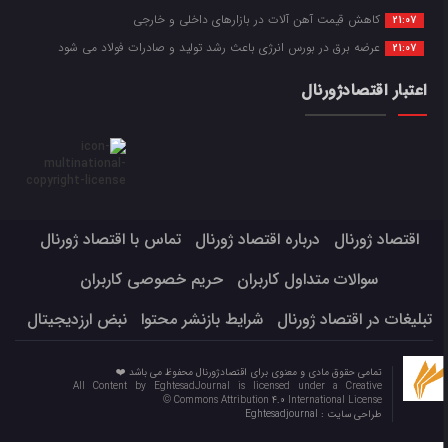
کاهش قیمت آهن آلات در بازارهای داخلی و خارجی
21:07
عرضه برق در بورس انرژی باعث رشد تولید و صادرات فولاد می شود
21:07
اعتبار اقتصادژورنال
اقتصاد ژورنال
درباره اقتصاد ژورنال
تماس با اقتصاد ژورنال
سوالات متداول کاربران
حریم خصوصی کاربران
تبلیغات در اقتصاد ژورنال
شرایط بازنشر محتوا
نبض ارزدیجیتال
تمامی حقوق مادی و معنوی برای اقتصادژورنال محفوظ می باشد ❤️
All Content by EghtesadJournal is licensed under a Creative
Commons Attribution 4.0 International License ©️
طراحی سایت :
Eghtesadjournal