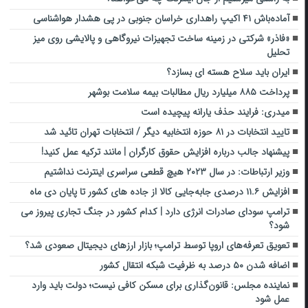
آماده‌باش ۴۱ اکیپ راهداری خراسان جنوبی در پی هشدار هواشناسی
«فاذر» شرکتی در زمینه ساخت تجهیزات نیروگاهی و پالایشی روی میز
تحلیل
ایران باید سلاح هسته ای بسازد؟
پرداخت ۸۸۵ میلیارد ریال مطالبات بیمه سلامت بوشهر
میدری: فرایند حذف یارانه پیچیده است
تایید انتخابات در ۸۱ حوزه انتخابیه دیگر / انتخابات تهران تائید شد
پیشنهاد جالب درباره افزایش حقوق کارگران | مانند ترکیه عمل کنید!
وزیر ارتباطات: در سال ۲۰۲۳ هیچ قطعی سراسری اینترنت نداشتیم
افزایش ۱۱.۶ درصدی جابه‌جایی کالا از جاده ‌های کشور تا پایان دی‌ ماه
ترامپ سودای صادرات انرژی دارد | کدام کشور در جنگ تجاری پیروز می
شود؟
تعویق تعرفه‌های اروپا توسط ترامپ؛ بازار ارزهای دیجیتال صعودی شد؟
اضافه شدن ۵۰ درصد به ظرفیت شبکه انتقال کشور
نماینده مجلس: قانون‌گذاری برای مسکن کافی نیست؛ دولت باید وارد
عمل شود