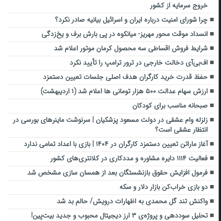
خروج سرمایه از کشور
چرا شورای امنیت درباره ایران و اسرائیل بیانیه صادر نکرد؟
انسداد موقت محور مهریز- میانکوه در پی بارش برف و یخ‌زدگی
شرایط فروش اقساطی سه محصول کرمان موتور اعلام شد
اف‌بی‌آی دخالت خارجی در ترور ترامپ را تأیید نکرد
حفظ قدرت خرید کارگران هدف اصلی جلسات تعیین دستمزد
ارزش سهام عدالت ۵۰۰ هزار تومانی ها اعلام شد (۱ اردیبهشت)
صبحانه مناسب برای کودکان
زلزله وام عشقی در دولت مسعود پزشکیان | سرنوشت ماینرهای بورسی در
انتظار عشقی است؟
آغاز ماراتن تعیین دستمزد کارگران در ۱۴۰۴ | بازی با اعداد تمامی ندارد
فعالیت ۱۱۱۴ دایره مشاوره و مددکاری در کلانتری‌های کشور
فرمول افزایش حقوق بازنشستگان بعد از همسان سازی مشخص شد
دو بازی خراب‌کن بازار دلار و سکه
واکنش تند گل محمدی به اظهارات درویش/ حالم بد شد
تحلیل سوددهی و پروژه‌ی ۳ ارز دیجیتال محبوب و جدید بیت‌پین!