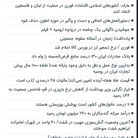
عارف: کشورهای اسلامی اقدامات فوری در حمایت از لبنان و فلسطین
اتخاد کنند
دستورالعمل‌های اضافی و دست و پاگیر در حوزه تعاون حذف شود
جوشیدن ناگهانی یک چشمه در دریاچه ارومیه + فیلم
یادداشت| زنجان در آستانه سقوط جمعیتی
فوری / نرخ تسعیر ارز در بورس کالا اعلام شد
بانک صادرات ایران ۱۳۰ درصد منابع قرض‌الحسنه را وام داد
بدترین نوع حمل و نقل به دلیل وجود یارانه نفت| نقشه ١١٠٠ سال پیش
تجارت ایران در روسیه
قیمت طلا هفته آینده تغییر نمی‌کند| مالیات ۲۵ درصدی کذب است
ابراز نگرانی وزیر بهداشت از کاهش نرخ باروری در قم؛ شاخص جمعیت به
۱٫۶۴ رسید
۱۱ درصد خانوارهای کشور تحت پوشش بهزیستی هستند
درآمد سرانه گندم‌کاران به ۲۴۰ میلیون تومان رسید
آخرین وضعیت آتش‌سوزی مهیب در شفت/ ۴۰ واحد در شهرک امامزاده
ابراهیم شفت سوختند
به راستی میرسلیم از جان اینترنت چه می‌خواهد؟