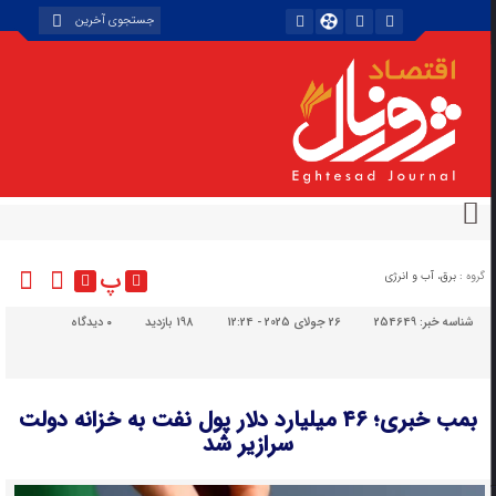
پ
گروه :
برق، آب و انرژی
شناسه خبر:
254649
26 جولای 2025 - 12:24
198 بازدید
۰
دیدگاه
بمب خبری؛ ۴۶ میلیارد دلار پول نفت به خزانه دولت
سرازیر شد