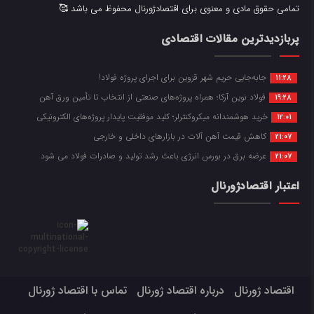
تمامی حقوق مادی و معنوی برای اقتصادژورنال محفوظ می باشد 🥰
پربازدیدترین مقالات اقتصادی
جابه‌جایی حریم شهر قزوین برای اجرای پروژه فولاد!
11:28
فولاد نوین آرکا؛ همراه پروژه‌های صنعتی از انتخاب تا تأمین ورق آهن
19:28
خرید هوشمندانه میکروکنترلر؛ کلید موفقیت پایدار پروژه‌های الکترونیکی
12:01
کاهش قیمت آهن آلات در بازارهای داخلی و خارجی
21:07
عرضه برق در بورس انرژی باعث رشد تولید و صادرات فولاد می شود
21:07
اعتبار اقتصادژورنال
اقتصاد ژورنال
درباره اقتصاد ژورنال
تماس با اقتصاد ژورنال