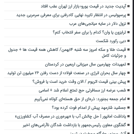
آپدیت جدید در قیمت یورو؛ بازار ارز تهران عقب افتاد
پرسپولیس در انتظار تایید نهایی کادرفنی برای معرفی سرمربی جدید
نزول دلار در سایه میانجی‌های عرب
ترابزون یا وان؟ کدام را برای سفر انتخاب کنم؟
دبی رکورد شکست
قیمت طلا و سکه امروز سه شنبه ۱۴بهمن/ کاهش همه قیمت ها + جدول
و جزئیات کامل
تمهیدات چهارمین سال میزبانی اربعین در کردستان
چهار سال بحران انرژی در صنعت فولاد؛ از دست رفتن ۲۶ میلیون تن تولید
پیش بینی قیمت اتریوم / الان وقت خرید است یا فروش؟
شعب عرضه ارز مسافرتی حج تمتع اعلام شد + اسامی
امام جمعه بجنورد: ذره‌ای از حق هسته‌ای کوتاه نمی‌آییم
جمشید شارمهد پیش از اعدام فوت کرده بود؟
یاداشت امانپور | حل چالش آب با «بهره‌وری در مصرف آب کشاورزی»
گفتگوی معاون رئیس‌جمهور با بازداشت شدگان ناآرامی‌های اخیر
آتش‌سوزی جایگاه سوخت در تبریز