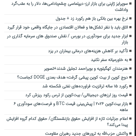
سوپرایز ژاپنی برای بازار ارز؛ دیپلماسی چشم‌بادامی‌ها، دلار را به عقب‌گرد
واداشت
نرخ بهره بین بانکی باز هم رکورد زد + جدول
اتاق باید با نظر تشکل‌ها و فعالان اقتصادی در جایگاه واقعی خود قرار گیرد
ابزار جدید برای سودآوری در بورس / نقش صندوق های سرمایه گذاری در
بازار
تأکید بر کاهش هزینه‌های درمانی بیماران در یزد
به خاورمیانه سفر نکنید
هنرمندان کهگیلویه و بویراحمد تجلیل شدند+تصویر
دوج کوین از بیت کوین پیشی گرفت؛ هدف بعدی DOGE کجاست؟
رکورد ۱۵ ساله ترانزیت فراورده‌های نفتی شکسته شد
قیمت روز ارزهای دیجیتالی/ بیت‌کوین از ترس رکود ریزش کرد
بازار بیت‌کوین ۲۰۲۶ | پیش‌بینی قیمت BTC و فرصت‌های سودآوری ۶
ماهه
اعلام جزئیات تازه از افزایش حقوق بازنشستگان/ حقوق کدام گروه افزایش
پیدا می‌کند؟
واکنش حزب‌الله به ترورهای جدید رهبران مقاومت