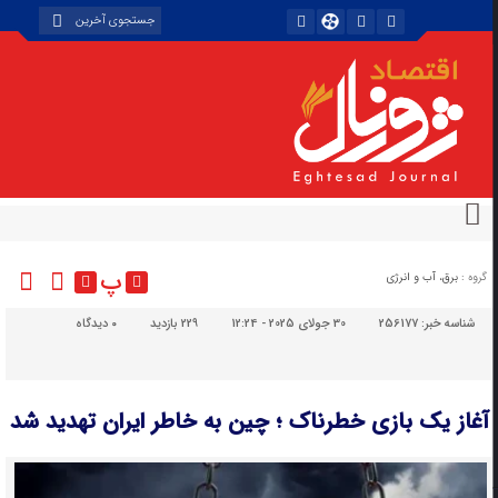
پ
گروه :
برق، آب و انرژی
شناسه خبر:
256177
30 جولای 2025 - 12:24
229 بازدید
۰
دیدگاه
آغاز یک بازی خطرناک ؛ چین به خاطر ایران تهدید شد