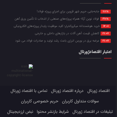
جابه‌جایی حریم شهر قزوین برای اجرای پروژه فولاد!
11:28
فولاد نوین آرکا؛ همراه پروژه‌های صنعتی از انتخاب تا تأمین ورق آهن
19:28
خرید هوشمندانه میکروکنترلر؛ کلید موفقیت پایدار پروژه‌های الکترونیکی
12:01
کاهش قیمت آهن آلات در بازارهای داخلی و خارجی
21:07
عرضه برق در بورس انرژی باعث رشد تولید و صادرات فولاد می شود
21:07
اعتبار اقتصادژورنال
اقتصاد ژورنال
درباره اقتصاد ژورنال
تماس با اقتصاد ژورنال
سوالات متداول کاربران
حریم خصوصی کاربران
تبلیغات در اقتصاد ژورنال
شرایط بازنشر محتوا
نبض ارزدیجیتال