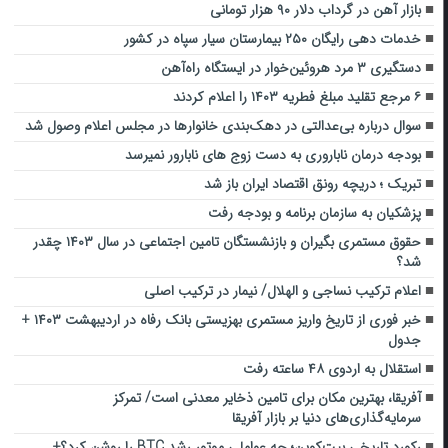
بازار آهن در گرداب دلار ۹۰ هزار تومانی
خدمات دهی رایگان ۲۵۰ بیمارستان سیار سپاه در کشور
دستگیری ۳ مرد هروئین‌خوار در ایستگاه راه‌آهن
۶ مرجع تقلید مبلغ فطریه ۱۴۰۳ را اعلام کردند
سوال درباره بی‌عدالتی در دهک‌بندی خانوارها در مجلس اعلام وصول شد
بودجه درمان ناباروری به دست زوج های نابارور نمیرسد
تبریک ؛ دریچه رونق اقتصاد ایران باز شد
پزشکیان به سازمان برنامه و بودجه رفت
حقوق مستمری بگیران و بازنشستگان تامین اجتماعی در سال ۱۴۰۳ چقدر
شد؟
اعلام ترکیب نساجی و الهلال/ نیمار در ترکیب اصلی
خبر فوری از تاریخ واریز مستمری بهزیستی بانک رفاه در اردیبهشت ۱۴۰۳ +
جدول
استقلال به اردوی ۴۸ ساعته رفت
آفریقا، بهترین مکان برای تامین ذخایر معدنی است/ تمرکز
سرمایه‌گذاری‌های دنیا بر بازار آفریقا
رکورد تاریخی بیت‌کوین؛ چه عواملی موتور رشد BTC را روشن کرد؟+