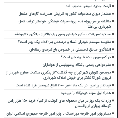
قیمت جدید سبوس مصوب شد
هشدار دیوان محاسبات کشور به افزایش هدررفت گازهای مشعل
مناقشه بر سر پروژه «بام ری»؛ میراث فرهنگی خواستار توقف کامل،
شهرداری بی‌اعتنا
عملکردتسهیلات مسکن خراسان رضوی بایدبالاتراز میانگین کشورباشد
مقایسه سیستم خودران تسلا و مرسدس بنز؛ کدام‌ یک بهتر است؟
افشاگری صادق الحسینی در خصوص باج‌گیر‌های رسانه‌ای!
در کمیسیون ماده ۵ چه خبر است؟
عذرخواهی رسمی باشگاه پرسپولیس از هواداران
درصحن شورای شهر تهران چه گذشت؟؛از پیگیری سلامت معاون شهردار از
تریبون شوراتا تشکر برای فروش املاک شهرداری
فرماندار ورامین: در یک ماه اخیر ۲۰۰۰ اتباع غیرمجاز طرد شده‌ است
همراه اول سهام دیجیکالا را می‌خرد
واردات یک روز در میان محموله های گوشت از کنیا/ خرید ۱۵۰ هزار راس
گوساله پرواری از پاکستان
دیدار وزیر امور خارجه موزامبیک با وزیر امور خارجه جمهوری اسلامی ایران