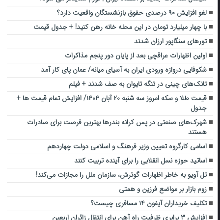
لغو افزایش ۹۰ درصدی حقوق بازنشستگان واقعیت دارد؟
با چهار میلیارد تومان در این محله خانه رهن کنید! + جدول قیمت
تورهای سنگاپور ارزان شدند
اولین اظهارات عراقچی بعد از پایان دور پنجم مذاکرات
شکوفایی دروازه ورودی ایران به آسیای میانه/ عمان پای کار آمد
تانک‌های چینی در تنگه تایوان به‌ صف شدند + فیلم
قیمت طلا و سکه امروز سه شنبه ۲۰ آبان ۱۴۰۴/ افزایش تمام قیمت ها +
جدول
شهرک‌های صنعتی در پس کرانه بندرها بهترین فرصت برای صادرات
هستند
اسامی کارگروه تعیین وزیر فرهنگ و اسلامی دولت چهاردهم
اساتید حوزه نسل انقلابی را برای آینده تربیت کنند
تل آویو به خاطر اظهارات گوترش، سازمان ملل را مجازات می‌کند!
زوم بازار بر مواضع فرزین و همتی
تکلیف خریداران آیفون ۱۴ مسافری چیست؟
افزایش ۳ برابری ظرفیت راه آهن برای انتقال زائران اربعین