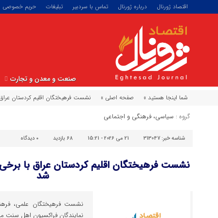
اقتصاد ژورنال
درباره ژورنال
تماس با سردبیر
تبلیغات
حریم خصوصی
صنعت و معدن و تجارت
شما اینجا هستید »
صفحه اصلی »
نشست فرهیختگان اقلیم کردستان عراق ب
گروه :
سیاسی، فرهنگی و اجتماعی
شناسه خبر:
313047
21 می 2026 - 15:21
68 بازدید
۰
دیدگاه
نشست فرهیختگان اقلیم کردستان عراق با برخی ا
شد
نشست فرهیختگان علمی، فرهنگ
نمایندگان فراکسیون اهل سنت مج