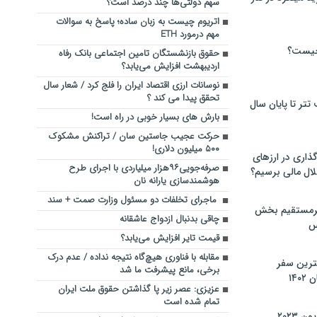
سهم دولتی‌ها چند درصد است؟
اتریوم چیست به زبان ساده؛ پاسخ به سوالات
مهم درمورد ETH
چیست؟
حقوق بازنشستگان تامین اجتماعی بانک رفاه
اردیبهشت افزایش می‌یابد؟
نوسانات ارزی اقتصاد ایران را فلج کرد / شعار سال
تحقق پیدا می کند ؟
تر تا پایان سال
بارش های بسیار خوبی در راه است!
حرکت عجیب جاستین سان / تراکنش مشکوک
۵۰۰ میلیون دلاری!
گذاری در ارزهای
صرفه‌جویی۹۶هزار میلیاردی با اجرای طرح
لال مالی برسیم؟
هوشمندسازی یارانه نان
ماجرای تخلفات دو مسئول وزارت صمت + سند
یرمستقیم بخش
چاقی بدنبال ازدواج عاشقانه
س
قیمت تایر افزایش می‌یابد؟
مقابله با فناوری هیچ‌گاه نتیجه نداده / عدم درک
نترین سفر
برخی‌، مانع پیشرفت ما شد
۱۴
عزیزی: عصر زیر پا گذاشتن حقوق ملت ایران
تمام شده است
 ۲۰۲۳