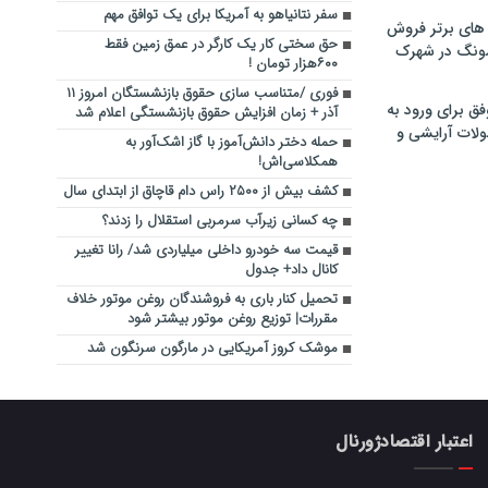
سفر نتانیاهو به آمریکا برای یک توافق مهم
های برتر فروش
حق سختی کار یک کارگر در عمق زمین فقط
سونگ در شهرک
۶۰۰هزار تومان !
فوری /متناسب سازی حقوق بازنشستگان امروز ۱۱
فق برای ورود به
آذر + زمان افزایش حقوق بازنشستگی اعلام شد
ولات آرایشی و
حمله دختر دانش‌آموز با گاز اشک‌آور به
همکلاسی‌اش!
کشف بیش از ۲۵۰۰ راس دام قاچاق از ابتدای سال
چه کسانی زیرآب سرمربی استقلال را زدند؟
قیمت سه خودرو داخلی میلیاردی شد/ رانا تغییر
کانال داد+ جدول
تحمیل کنار باری به فروشندگان روغن موتور خلاف
مقررات| توزیع روغن موتور بیشتر شود
موشک کروز آمریکایی در مارگون سرنگون شد
اعتبار اقتصادژورنال