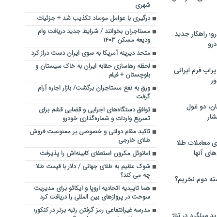
شهری
درگیری با عوامل موساد تکذیب شد + جزئیات
مستاجران بخوانند / شرایط جدید دریافت وام
؛ راهکار جدید
ودیعه مسکن ۱۴۰۳
رو
متحد دیرینه آمریکا به سوی ایران دست دراز کرد
لحظه رهاسازی حقابه ایران به خاک سیستان و
راپ فرم ایرانی
بلوچستان + فیلم
ور
ورق به نفع مستاجران برگشت/ بازار اجاره آرام
گرفت
ان، دو غول
توافق دستگاه‌های اجرایی و قضایی قشم برای
ار
تسریع واردات و شماره‌گذاری خودرو
تاکید مقام دولتی و خصوصی بر ممنوعیت فروش
طلای خارجی
ی معاملات طلا
های آنها
امانوئل مکرون استعفای کابینه‌اش را پذیرفت
شوک عظیم به طلای جهانی / دلار با قیمت طلا
چه می کند؟
ته دوم نخریم؟
هما تاییدیه اتحادیه اروپا و ایکائو برای مدیریت
سوخت در پروازهای بین المللی را دریافت کرد
مدرسه غیرانتفاعی رمز گرفتن رتبه برتر در کنکور؛
 میلگرد در تناژ