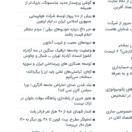
ن از نگاه سایت
گوشی پرچمدار جدید سامسونگ، باریک‌تر از
صاد آفرین
همیشه
بیش از ۱۰۰ پرواز توسط شرکت هواپیمایی
جمهوری اسلامی ایران در ایام اربعین
سرور از شرکت
 شتابان هاست
خبر داغ درباره خودروهای برقی / مردم منتظر
اعلام قیمت باشند
میوه‌های عجیب و غریب آمازون
ی بیشتر
وضعیت جاده‌ها؛ ترافیک سنگین در سه آزادراه‌
خارجی؟ + لیست
کشور| انسداد آزادراه تهران ــ شمال و چالوس
توسعه همکاری‌ های زیرساختی ایران و سوریه
م حسابداری
اژه‌ای: تراستی‌های نفتی باید ارز را برگردانند؛
ه و به صرفه
مماشات نمی‌کنیم
بلند شدن صدای اعتراض جامعه کارگری | چرا
ای پاتوبیولوژی
مجلس کاری نمی کند؟
 در تشخیص
هنوز خبری از راه‌اندازی پناهگاه موقت بانوان در
اراک نیست
خصوصی سازی
شمار شهدای غزه از ۴۰ هزار نفر فراتر رفت
تصاد کلان در
تحلیلگر مطرح: بیت کوین تا ۳۸ روز دیگر به ۱۲۰
هزار دلار می‌رسد!