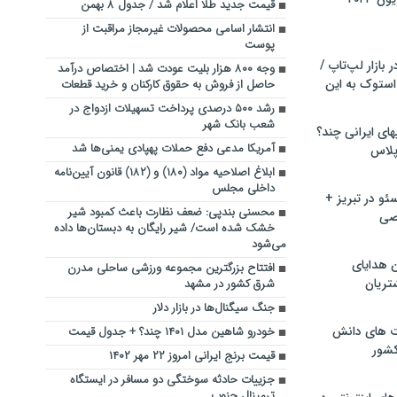
قیمت جدید طلا اعلام شد / جدول ۸ بهمن
انتشار اسامی محصولات غیرمجاز مراقبت از
پوست
بازار لپ‌تاپ /
وجه ۸۰۰ هزار بلیت عودت شد | اختصاص درآمد
استوک به این
حاصل از فروش به حقوق کارکنان و خرید قطعات
رشد ۵۰۰ درصدی پرداخت تسهیلات ازدواج در
شعب بانک شهر
ماشین لباسشویی‎های ایرانی چند؟
آمریکا مدعی دفع حملات پهپادی یمنی‌ها شد
 پلاس
ابلاغ اصلاحیه مواد (۱۸۰) و (۱۸۲) قانون آیین‌نامه
داخلی مجلس
و در تبریز +
محسنی بندپی: ضعف نظارت باعث کمبود شیر
صی
خشک شده است/ شیر رایگان به دبستان‌ها داده
می‌شود
ن هدایای
افتتاح بزرگترین مجموعه ورزشی ساحلی مدرن
تریان
شرق کشور در مشهد
جنگ سیگنال‌ها در بازار دلار
ت های دانش
خودرو شاهین مدل ۱۴۰۱ چند؟ + جدول قیمت
کشور
قیمت برنج ایرانی امروز ۲۲ مهر ۱۴۰۲
جزییات حادثه سوختگی دو مسافر در ایستگاه
ترمینال جنوب