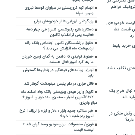
های اینترنتی در
ترونیک فراهم
انهدام تیم تروریستی در سراوان توسط نیروی
زمینی سپاه
رویگردانی اروپایی‌ها از خودروهای برقی
 قیمت خودروهای
 قیمت دنا،
دستاوردهای پتروشیمی شیراز طی چهار دهه
فعالیت پس از انقلاب تاکنون
 زد
حقوق بازنشستگان تامین اجتماعی بانک رفاه
ی خرید بلیط
اردیبهشت ماه افزایش می یابد ؟
خطوط تولیدی که دشمن به گمان زمین خوردن
ما رها کرد امروز فعال هستند
هندی تکذیب شد
اجرای برنامه‌های فرهنگی در زندان‌ها گسترش
یابد
قاتل فراری در دام‌ پلیس مینودشت گرفتار شد
له نهال طرح یک
تاریخ واریز عیدی بهزیستی بانک رفاه اسفند ماه
لید شد
۱۴۰۲/آخرین اخبار مستمری مددجویان امروز +
مبلغ واریزی
خبر مذاکره جدید بازار « دلار و ارز » را لرزاند | نرخ
ن وکیل ملکی در
امروز پنجشنبه ۱ خرداد
دارد؟
فوری/ محصولات ایران‌خودرو رسما گران شد +
لیست قیمت