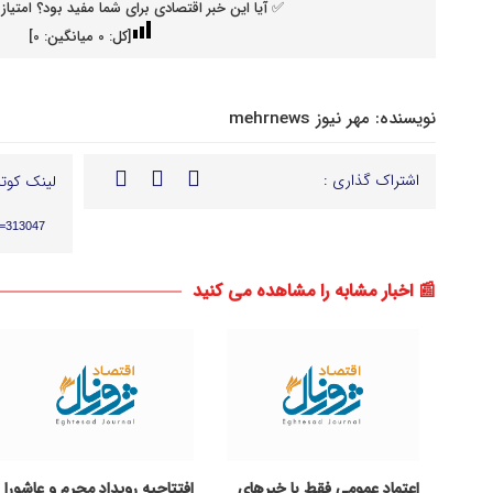
✅ آیا این خبر اقتصادی برای شما مفید بود؟ امتیاز 
[کل:
0
میانگین:
0
]
نویسنده:
مهر نیوز mehrnews
اشتراک گذاری :
لینک کوتا
p=313047
📰 اخبار مشابه را مشاهده می کنید
اعتماد عمومی فقط با خبرهای
افتتاحیه رویداد محرم و عاشورا