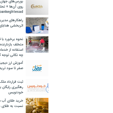
بورس‌های جهان 
روی آن‌ها + تحل
bankeghtesad
راهکارهای مدیری
اثربخشی هدایای 
نحوه برخورد با ق
متخلف بازدارنده
استفاده از خدما
چه نکاتی توجه ک
آموزش ارز دیجیت
صفر تا سود ترید 
ثبت قرارداد ملک
رهگیری رایگان با
خودنویس
خرید طلای آب ش
نسبت به طلای د