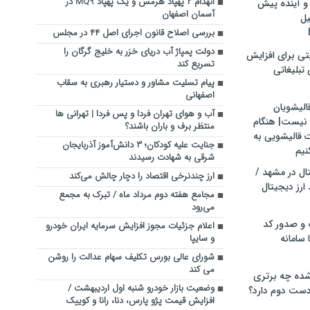
انهدام ۲ پهپاد هرمس و یک پهپاد MQ9 در
و آینده پیش
آسمان اصفهان
یل
بررسی اصلاح قانون اجرای اصل ۴۴ در مجلس
دولت پمپاژ آب دریای خزر به خلیج گرگان را
تی برای افزایش
تسریع کند
تبلیغاتی
پیام تسلیت مشاور و دستیار رهبری به سقاب
اصفهانی
الیشویان
آب و هوای تهران فردا و پس فردا | تهرانی ها
 نیست| هنگام
منتظر برف و باران باشند؟
ت قالیشویی به
جنایت علیه کودکان؛ ۳ دانش‌آموز آذربایجان
نیم
شرقی به شهادت رسیدند
ال در مشهد /
ارز چندنرخی اقتصاد را دچار چالش می‌کند
ارز دیجیتال
مجامع هفته دوم مرداد ماه / تبرک به مجمع
می‌رود
 و صدور کد
اعلام جزئیات مجوز افزایش سرمایه ایران خودرو
 سامانه
و سایپا
شورای عالی بورس تکلیف سهام عدالت را روشن
می کند
ده چه برتری
وضعیت بازار خودرو شنبه اول اردیبهشت /
ست دوم دارد؟
افزایش قیمت پژو پارس، دنا، رانا و کوییک