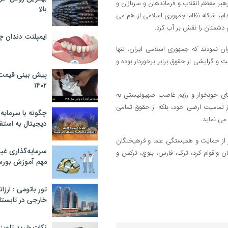
ر معظم انقلاب و فرماندهان و سربازان و
بالا
دام، شاکله نظام جمهوری اسلامی از هم می
دشمنان را نقش بر آب کرد.
ایمپلنت دندان 
ن نمودند که جمهوری اسلامی ایران، تنها
و گرایشی از حقوق برابر برخوردار بوده و
پیش بینی قیمت ت
۱۴۰۲
ی خونخوار و رژیم غاصب صهیونیستی به
از تمامیت ارضی خود، بلکه از حقوق تمامی
چگونه با سرمایه‌
می نماید.
دیجیتال به استق
 از حمایت و همبستگی علما و فرهیختگان
سرمایه‌گذاری غ
 واقوام کرد، ترک، فارس، بلوچ، ترکمن و
مهم آموزش بور
تور باتومی : ارزا
خارجی در تابستان ۰۲
نکات خرید تلویزیون