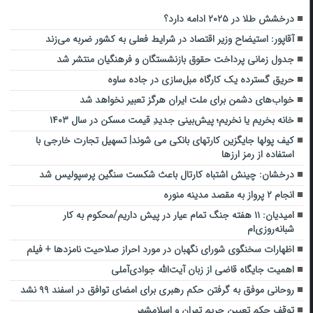
درخشش طلا در ۲۰۲۵ ادامه دارد؟
آقاپور: استیضاح وزیر اقتصاد در شرایط فعلی به کشور ضربه می‌زند
جدول زمانی پرداخت حقوق بازنشستگان و فرهنگیان منتشر شد
حریق گسترده یک کارگاه مبل‌سازی در جاده ساوه
خواب‌های دشمن برای ملت ایران هرگز تعبیر نخواهد شد
خانه بخریم یا نخریم؛ پیش‌بینی جدیدِ قیمت مسکن در سال ۱۴۰۳
کیف پولها جایگزین کارتهای بانکی می شوند| تسهیل تجارت خارجی با
استفاده از رمز ارزها
درخشان: چینش اشتباه کارتال باعث شکست سنگین پرسپولیس شد
انجام ۲ پرواز به مقصد مدینه منوره
امیدیان: ۱۱ هفته جنگ تمام عیار در پیش داریم/محکوم به کار
شبانه‌روزی‌ام
اظهارات سخنگوی شورای نگهبان در مورد احراز صلاحیت نامزدها + فیلم
اهمیت جایگاه قاضی از زبان آیت‌الله جوادی‌آملی
روحانی موفق به گرفتن حکم رهبری برای امضای توافق در اسفند ۹۹ نشد
توقف حکم تعیین حریم تهران و اسلامشهر