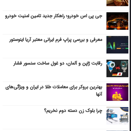
جی پی اس خودرو؛ راهکار جدید تامین امنیت خودرو
معرفی و بررسی پراپ فرم ایرانی معتبر آریا اینوستور
رقابت ژاپن و آلمان، دو غول ساخت سنسور فشار
بهترین بروکر برای معاملات طلا در ایران و ویژگی‌های
آنها
چرا بلوک زن دسته دوم نخریم؟