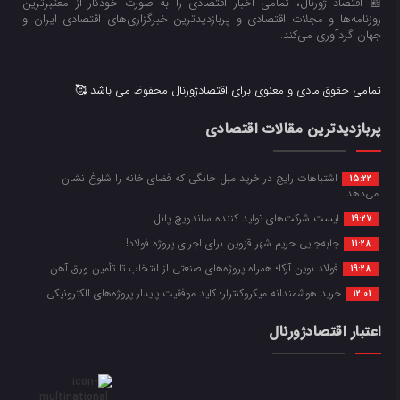
📰 اقتصاد ژورنال، تمامی اخبار اقتصادی را به صورت خودکار از معتبرترین
روزنامه‌ها و مجلات اقتصادی و پربازدیدترین خبرگزاری‌های اقتصادی ایران و
جهان گردآوری می‌کند.
تمامی حقوق مادی و معنوی برای اقتصادژورنال محفوظ می باشد 🥰
پربازدیدترین مقالات اقتصادی
اشتباهات رایج در خرید مبل خانگی که فضای خانه را شلوغ نشان
15:22
می‌دهد
لیست شرکت‌های تولید کننده ساندویچ پانل
19:27
جابه‌جایی حریم شهر قزوین برای اجرای پروژه فولاد!
11:28
فولاد نوین آرکا؛ همراه پروژه‌های صنعتی از انتخاب تا تأمین ورق آهن
19:28
خرید هوشمندانه میکروکنترلر؛ کلید موفقیت پایدار پروژه‌های الکترونیکی
12:01
اعتبار اقتصادژورنال