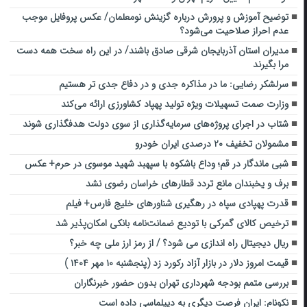
توضیح آموزش و پرورش درباره گزینش نومعلمان/ عکس پروفایل موجب
عدم احراز صلاحیت می‌شود؟
مدیران استان آذربایجان شرقی صادق باشند/ در این راه سخت همه دست
مرا بگیرند
سرلشکر رضایی: ما در مذاکره جدی و در دفاع جدی تر هستیم
وزارت صمت تسهیلات ویژه تولید پهپاد کشاورزی ارائه می‌کند
شتاب در اجرای پروژه‌های سرمایه‌گذاری از سوی دولت هدفگذاری شوند
مشمولان تخفیف ۲۰ درصدی ایران خودرو
شبی ماندگار در قم؛ وداع باشکوه با سپهبد شهید موسوی در حرم+ عکس
برف و یخبندان مانع تردد قطارهای خراسان رضوی نشد
قدرت پهپادی سپاه در رهگیری شناورهای خلیج فارس+ فیلم
ترخیص کالای گمرکی با تودیع ضمانت‌نامه بانکی امکان‌پذیر شد
ریال دیجیتال راه اندازی می شود؟ / از رمز ارز ملی چه خبر؟
قیمت امروز دلار در بازار آزاد رکورد زد (پنجشنبه ۱۰ مهر ۱۴۰۴ )
بررسی متمم بودجه شهرداری تهران بدون حضور خبرنگاران
نکونام: ایران فرصت دیگری به دیپلماسی داده است