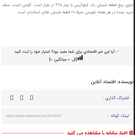
حاوی پنج قطعه شمش یک کیلوگرمی با عیار ۹۹۵ در هزار است. گفتنی است، سقف
خرید عمده در هر هفته تقویمی صرفا ۲۰ قطعه شمش طلای استاندارد است.
✅ آیا این خبر اقتصادی برای شما مفید بود؟ امتیاز خود را ثبت کنید.
[کل:
0
میانگین:
0
]
نویسنده:
اقتصاد آنلاین
اشتراک گذاری :
لینک کوتاه :
https://eghtesadjournal.com/?p=95472
📰 اخبار مشابه را مشاهده می کنید