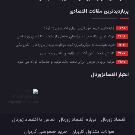
پربازدیدترین مقالات اقتصادی
جابه‌جایی حریم شهر قزوین برای اجرای پروژه فولاد!
11:28
فولاد نوین آرکا؛ همراه پروژه‌های صنعتی از انتخاب تا تأمین ورق آهن
19:28
خرید هوشمندانه میکروکنترلر؛ کلید موفقیت پایدار پروژه‌های الکترونیکی
12:01
کاهش قیمت آهن آلات در بازارهای داخلی و خارجی
21:07
عرضه برق در بورس انرژی باعث رشد تولید و صادرات فولاد می شود
21:07
اعتبار اقتصادژورنال
اقتصاد ژورنال
درباره اقتصاد ژورنال
تماس با اقتصاد ژورنال
سوالات متداول کاربران
حریم خصوصی کاربران