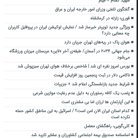
شهید گمنام + فیلم
گفتگوی تلفنی وزرای امور خارجه ایران و عراق
فوری؛ زلزله در کرمانشاه
ویژگی جدید توییتر خبرساز شد / نمایش لوکیشن ایران در پروفایل کاربران
چه معنایی دارد؟
هوای پاک در ریه‌های تهران جریان دارد
جام جهانی ۲۰۳۴ در آسمان/ طبقه‌ی آخر «لاین» عربستان میزبان ورزشگاه
می‌شود
بورس امروز نقره ای شد | شاخص برخلاف هوای تهران سبزپوش شد
ناکامی دلار در ثبت پنجمین روز افزایش قیمت
شرایط جدید بازنشستگی اعلام شد + جزییات
پلمب یک کافه رستوران به دلیل عدم رعایت موازین شرعی
این آپارتمان ها ارزان اما بی مشتری است
کدام استان ایران الان امن است؟ / اسرائیل به این مناطق کشور حمله
نکرده است
کلی‌گویی، راهگشای معضل
اساسنامه صندوق بیمه اجتماعی کشاورزان و عشایر تایید شد