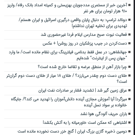
آخرین خبر از مستمری مددجویان بهزیستی و کمیته امداد بانک رفاه/ واریز
۹۱۰ هزار تومان برای هر نفر
دونالد ترامپ: به دنبال پایان واقعی درگیری اسرائیل و ایران هستم/
تهدیدی برای تخلیه تهران نداشتم!
فعالیت نبوت صبح مدارس ایلام فردا غیرحضوری شد
دست‌کردن در جیب پزشکیان در روز روشن! + عکس
جهانشاهی: در عمل فقط بدنامی فیلترینگ برای نظام مانده است/ ما وارد
“جهان پس از اینترنت” شده‌ایم
چرا بازار آهن از منطق عرضه و تقاضا خارج شده است؟
طلای دست دوم چقدر می‌ارزد؟ / طلای ۱۸ عیار از طلای دست دوم گران‌تر
است؟
عراق زمین گیر شد | تشدید فشار بر صادرات نفت ایران
میزگرد| آیا آموزش مجازی آینده دانش‌آموزان را تهدید می کند؟/ جایگاه
خانواده بر سواد نسل آینده
باران حریف آلودگی هوا نشد
اشتباهی که ممکن است خاورمیانه را به آتش بکشد!
دومین ذخیره گازی بزرگ ایران | گنج خزر دست نخورده مانده است