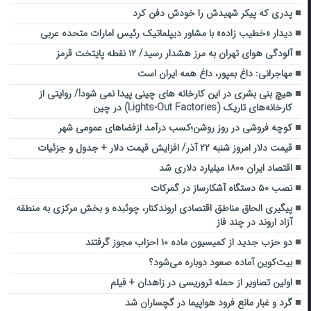
پدری که پیکر شهیدش را خودش دفن کرد
دیدار «خطیب زاده» با مشاور دیپلماتیک رئیس امارات متحده عربی
آلودگی هوای تهران به مرز هشدار رسید/ ۱۲ نقطه پایتخت قرمز
مهاجرانی: داغ بمپور، داغ همه ایران است
هیچ بنی بشری در این کارخانه های چینی پیدا نمی شود!/ روایتی از
کارخانه‌های تاریک (Lights-Out Factories) در چین
کوچه فروشی در روز روشن؛کسب درآمد ازفضاهای عمومی شهر
قیمت دلار امروز شنبه ۲۲ آذر/ افزایش قیمت دلار + جدول و جزئیات
اقتصاد ایران ۱۸۰۰ میلیارد دلاری شد
نصب ۵۰ دستگاه آشکارساز در گمرکات
پیگیری الحاق مناطق اقتصادی اروندکنار، چوئبده و بخش مرکزی به منطقه
آزاد اروند در چند فاز
دو حزب جدید از کمیسیون ماده ۱۰ احزاب مجوز گرفتند
بیت‌کوین آماده صعود دوباره می‌شود؟
اولین تصاویر از حمله تروریسی در زاهدان + فیلم
گرد و غبار مانع فرود هواپیما در گچساران شد