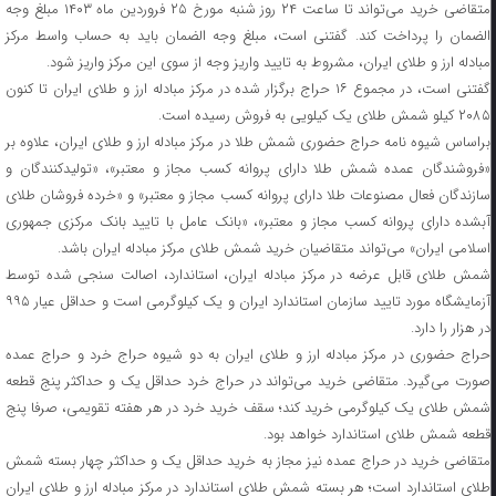
متقاضی خرید می‌تواند تا ساعت ۲۴ روز شنبه مورخ ۲۵ فروردین ماه ۱۴۰۳ مبلغ وجه
الضمان را پرداخت کند. گفتنی است، مبلغ وجه الضمان باید به حساب واسط مرکز
مبادله ارز و طلای ایران، مشروط به تایید واریز وجه از سوی این مرکز واریز شود.
گفتنی است، در مجموع ۱۶ حراج برگزار شده در مرکز مبادله ارز و طلای ایران تا کنون
۲۰۸۵ کیلو شمش طلای یک کیلویی به فروش رسیده است.
براساس شیوه نامه حراج حضوری شمش طلا در مرکز مبادله ارز و طلای ایران، علاوه بر
«فروشندگان عمده شمش طلا دارای پروانه کسب مجاز و معتبر»، «تولیدکنندگان و
سازندگان فعال مصنوعات طلا دارای پروانه کسب مجاز و معتبر» و «خرده فروشان طلای
آبشده دارای پروانه کسب مجاز و معتبر»، «بانک عامل با تایید بانک مرکزی جمهوری
اسلامی ایران» می‌تواند متقاضیان خرید شمش طلای مرکز مبادله ایران باشد.
شمش طلای قابل عرضه در مرکز مبادله ایران، استاندارد، اصالت سنجی شده توسط
آزمایشگاه مورد تایید سازمان استاندارد ایران و یک کیلوگرمی است و حداقل عیار ۹۹۵
در هزار را دارد.
حراج حضوری در مرکز مبادله ارز و طلای ایران به دو شیوه حراج خرد و حراج عمده
صورت می‌گیرد. متقاضی خرید می‌تواند در حراج خرد حداقل یک و حداکثر پنج قطعه
شمش طلای یک کیلوگرمی خرید کند؛ سقف خرید خرد در هر هفته تقویمی، صرفا پنج
قطعه شمش طلای استاندارد خواهد بود.
متقاضی خرید در حراج عمده نیز مجاز به خرید حداقل یک و حداکثر چهار بسته شمش
طلای استاندارد است؛ هر بسته شمش طلای استاندارد در مرکز مبادله ارز و طلای ایران