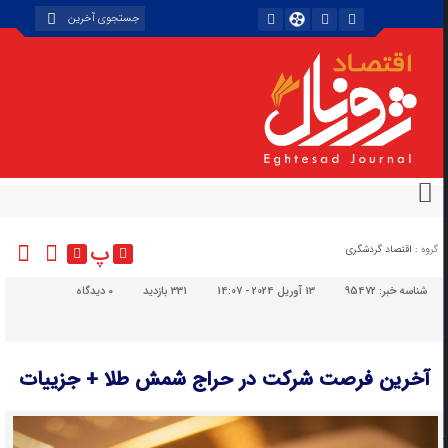
پ
گروه :
اقتصاد گردشگری
شناسه خبر:
95472
13 آوریل 2024 - 14:07
331 بازدید
۰
دیدگاه
آخرین فرصت شرکت در حراج شمش طلا + جزییات