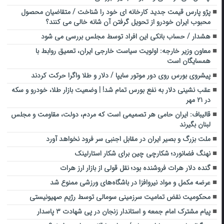
پژو پارس قیمت جدید کارخانه ای خود را شناخت / متقاضیان محصول
محبوب ایران خودرو از تحویل گرفتن آن شانه خالی می کنند؟
هشدار / حساب بانکی این افراد توسط مجلس بررسی می شود
معاون وزیر خارجه: اولویت سیاست خارجی ایران، تعمیق روابط با
همسایگان است
پیشروی بورس روی دور موتور سایپا / دلار و طلا واگرا حرکت کردند
عقب نشینی دلار به نفع بورس تمام شد! | وضعیت بازار طلا، خودرو و سکه
در ۲۱ مهر
قالیباف: ایران حامی هر تصمیمی است که مردم، دولت، مقاومت و مجلس
لبنان بگیرند
ملت بزرگ و بصیر ایران در مقابل اجنبی سر فرود نخواهد آورد
نهنگ فضانورد؛ شکارچی چین برای شکار استارلینک
گنده دلار هرات فروشنده بود؛ نقل قولی از بازار ارز هرات
عرضه مکمل‌ و مواد نیروافزا در باشگاه‌های ورزشی ممنوع شد
محکومیت نقض تمامیت سرزمینی سومالی توسط رژیم صهیونیستی
پیام مشترک امام جمعه و استاندار زنجان در پی شهادت ۳ پاسدار