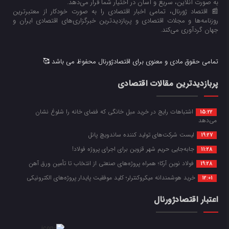
به صورت آنلاین، سریع و آسان در اختیار شما قرار می‌‌دهد.
📰 اقتصاد ژورنال، تمامی اخبار اقتصادی را به صورت خودکار از معتبرترین
روزنامه‌ها و مجلات اقتصادی و پربازدیدترین خبرگزاری‌های اقتصادی ایران و
جهان گردآوری می‌کند.
تمامی حقوق مادی و معنوی برای اقتصادژورنال محفوظ می باشد 🥰
پربازدیدترین مقالات اقتصادی
اشتباهات رایج در خرید مبل خانگی که فضای خانه را شلوغ نشان
15:22
می‌دهد
لیست شرکت‌های تولید کننده ساندویچ پانل
19:27
جابه‌جایی حریم شهر قزوین برای اجرای پروژه فولاد!
11:28
فولاد نوین آرکا؛ همراه پروژه‌های صنعتی از انتخاب تا تأمین ورق آهن
19:28
خرید هوشمندانه میکروکنترلر؛ کلید موفقیت پایدار پروژه‌های الکترونیکی
12:01
اعتبار اقتصادژورنال