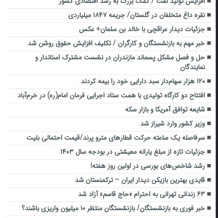
افزایش تولید نفت / کمک بزرگ به رشد اقتصادی کشور
نقره داغ متخلفان در گلستان/ جریمه ۱۸۴۷ میلیاردی
جزئیات دیدار عراقچی با خالد بن سلمان+ عکس
خبر مهم به بازنشستگان و کارگران / تکلیف افزایش حقوق روشن شد
حل و فصل مشکل پسماند مازندران در نشست مشترک استاندار و
نمایندگان
۱۲۰ هزار سهام‌دار سبد دارایی خود را بیمه کردند
افتتاح دو کارگاه تولیدی با همت ستاد اجرایی فرمان امام(ره) در خرم‌آباد
شایعه توافق آمریکا و بازار سکه
وزیر کشور وارد شیراز شد
سرفاصله یک ساعته حرکت قطارهای مترو پرند/قیمت احتمالی بلیت
جزئیات تازه از مبلغ یارانه معیشتی در بودجه سال ۱۴۰۳
رشد شاخص‌های بورسی در اولین روز هفته!
قایدی بهترین بازیکن دیدار ایران – ترکمنستان شد
۶۳ زندانی تهرانی به احترام «حاج قاسم» آزاد شد
خبر فوری به بازنشستگان/ بازنشستگان منتظر ۱۰ میلیون واریزی باشند؟