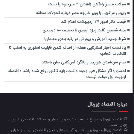
سیلاب مسیر راه‌آهن زاهدان – میرجاوه را بست
رایزنی عراقچی با وزیر خارجه مصر درباره تحولات منطقه
قیمت دلار امروز ۲۷ اردیبهشت اعلام شد
بیمه شخص ثالث ویژه اربعین با تخفیف ۸۰ درصدی
شرط جدید آموزش و پرورش در رتبه بندی معلمان!
پادکست اخبار استارتاپی هفته؛ از اضافه شدن قابلیت استوری به اسنپ تا
انتخابات اتحادیه
تمام سرنشینان هواپیما و بالگرد آمریکایی جان باختند
احمدی: اگر مشکل فنی وجود داشت، باید تاکنون رفع شده باشد / اقتصاد
اولویت اول دولت نیست
درباره اقتصاد ژورنال
📑 اقتصاد ژورنال، مرجع بازنشر جدیدترین اخبار و مجلات اقتصادی ایران و
جهان است.
📺 اقتصاد ژورنال، بروزترین اخبار و گزارش‌های خبری اقتصادی ایران و جهان را