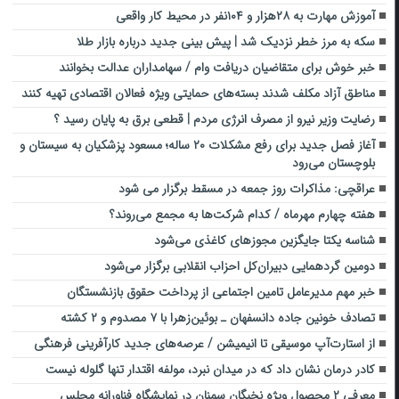
آموزش مهارت به ۲۸هزار و ۱۰۴نفر در محیط کار واقعی
سکه به مرز خطر نزدیک شد | پیش بینی جدید درباره بازار طلا
خبر خوش برای متقاضیان دریافت وام / سهامداران عدالت بخوانند
مناطق آزاد مکلف شدند بسته‌های حمایتی ویژه فعالان اقتصادی تهیه کنند
رضایت وزیر نیرو از مصرف انرژی مردم | قطعی برق به پایان رسید ؟
آغاز فصل جدید برای رفع مشکلات ۲۰ ساله؛ مسعود پزشکیان به سیستان و
بلوچستان می‌رود
عراقچی: مذاکرات روز جمعه در مسقط برگزار می شود
هفته چهارم مهرماه / کدام شرکت‌ها به مجمع می‌روند؟
شناسه یکتا جایگزین مجوزهای کاغذی می‌شود
دومین گردهمایی دبیران‌کل احزاب انقلابی برگزار می‌شود
خبر مهم مدیرعامل تامین اجتماعی از پرداخت حقوق بازنشستگان
تصادف خونین جاده دانسفهان ـ بوئین‌زهرا با ۷ مصدوم و ۲ کشته‌
از استارت‌آپ موسیقی تا انیمیشن / عرصه‌های جدید کارآفرینی فرهنگی
کادر درمان نشان داد که در میدان نبرد، مولفه اقتدار تنها گلوله نیست
معرفی ۲ محصول ویژه نخبگان سمنان در نمایشگاه فناورانه مجلس