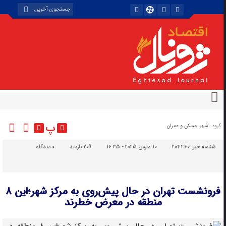
پ
گروه :
شهر، مسکن و عمران
شناسه خبر:
204460
10 مارس 2025 - 16:35
209 بازدید
۰
دیدگاه
فرونشست تهران در حال پیش‌روی به مرکز شهر؛این ۸
منطقه در معرض خطرند