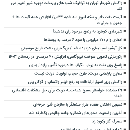
واکنش شهردار تهران به ترافیک شب های پایتخت/چهره شهر تغییر می
کند
قیمت طلا، دلار و سکه امروز سه شنبه ۲۳تیر/ افزایش همه قیمت ها +
جدول و جزئیات
شهرداری کرمان: به وضع موجود رای ندهید!
اعطای وام ۲۰۰ میلیونی با سود ۶ درصد به روستاها
کل آرشیو اسپاتیفای دزدیده شد / بزرگ‌ترین نشت تاریخ موسیقی
رکوردزنی تحویل سوخت نیروگاهی؛ افزایش ۴۰ درصدی در زمستان ۱۴۰۳
پاسخ وزیر نفت به برخی نگرانی‌ها درمورد تأمین پایدار بنزین
معاون پارلمانی دولت: طرح حجاب اولویت دولت نیست
واکنش وزیر اسبق ارتباطات به رفع فیلتر واتساپ و گوگل پلی
۴۹ نماینده خواستار بسیج همه‌جانبه دولت برای حل مشکلات اقتصادی
شدند
تسهیل اشتغال هفده هزار صنعتگر با سازمان فنی حرفه‌ای
آخرین وضعیت محورهای شمالی؛ جاده چالوس یکطرفه شد
مصرف گاز رکورد زد
۲ مامورنما در حین سرقت به دام افتادند