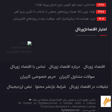
جابه‌جایی حریم شهر قزوین برای اجرای پروژه فولاد!
11:28
فولاد نوین آرکا؛ همراه پروژه‌های صنعتی از انتخاب تا تأمین ورق آهن
19:28
خرید هوشمندانه میکروکنترلر؛ کلید موفقیت پایدار پروژه‌های الکترونیکی
12:01
اعتبار اقتصادژورنال
اقتصاد ژورنال
درباره اقتصاد ژورنال
تماس با اقتصاد ژورنال
سوالات متداول کاربران
حریم خصوصی کاربران
تبلیغات در اقتصاد ژورنال
شرایط بازنشر محتوا
نبض ارزدیجیتال
تمامی حقوق مادی و معنوی برای اقتصادژورنال محفوظ می باشد ❤️
All Content by EghtesadJournal is licensed under a Creative
Commons Attribution 4.0 International License ©️
طراحی سایت :
Eghtesadjournal