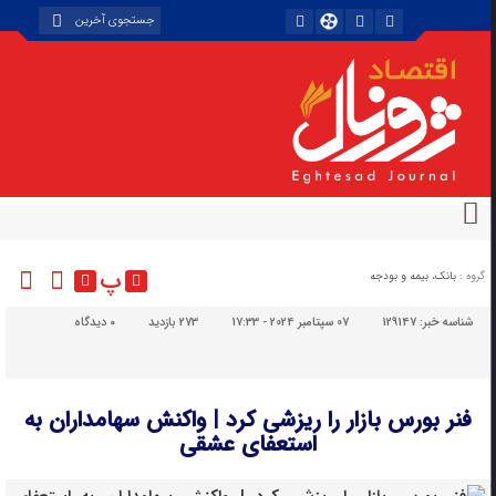
پ
گروه :
بانک، بیمه و بودجه
شناسه خبر:
129147
07 سپتامبر 2024 - 17:33
273 بازدید
۰
دیدگاه
فنر بورس بازار را ریزشی کرد | واکنش سهامداران به
استعفای عشقی