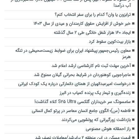
آب درآمد!
ترابزون یا وان؟ کدام را برای سفر انتخاب کنم؟
خبر خوش از افزایش حقوق کارمندان و عیدی از سال ۱۴۰۳
ایجاد ۱۶۰ هزار شغل خانگی طی ۲ سال گذشته
بازار بیت‌کوین سقوط کرد
معاون رئیس‌جمهور:پیشنهاد ایران برای ضوابط زیست‌محیطی در تنگه
هرمز
آخرین مهلت ثبت نام کارشناسی ارشد اعلام شد
ماجراجویی کوهنوردان در شرایط بحرانی گیلان ممنوع شد
درخواست امیرعبدالهیان از همتای دانمارکی درباره یک کودک ایرانی
زنده‌گیری و تیمار یک پرنده کمیاب در البرز
سامسونگ سر خریداران گلکسی S۲۵ Ultra کلاه گذاشت!
فاطمه (س)؛ الگوی جامع انسان معاصر در پرتو کمال انسانی
بازداشت زورگیرانی که پولشویی می‌کردند
راز احمقانه هوش مصنوعی
قیمت مسکن در این منطقه ۲ برابرشد/معاملات نصف شد