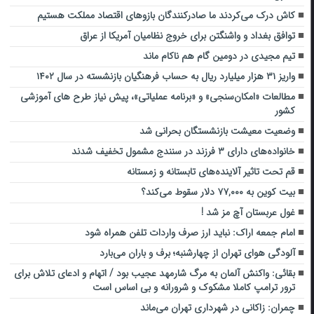
کاش درک می‌کردند ما صادرکنندگان بازوهای اقتصاد مملکت هستیم
توافق بغداد و واشنگتن برای خروج نظامیان آمریکا از عراق
تیم مجیدی در دومین گام هم ناکام ماند
واریز ۳۱ هزار میلیارد ریال به حساب فرهنگیان بازنشسته در سال ۱۴۰۲
مطالعات «امکان‌سنجی» و «برنامه عملیاتی»، پیش نیاز طرح های آموزشی
کشور
وضعیت معیشت بازنشستگان بحرانی شد
خانواده‌های دارای ۳ فرزند در سنندج مشمول تخفیف شدند
قم تحت تاثیر آلاینده‌های تابستانه و زمستانه
بیت ‌کوین به ۷۷,۰۰۰ دلار سقوط می‌کند؟
غول عربستان آچ مز شد !
امام جمعه اراک: نباید ارز صرف واردات تلفن همراه شود
آلودگی هوای تهران از چهارشنبه؛ برف و باران می‌بارد
بقائی: واکنش آلمان به مرگ شارمهد عجیب بود / اتهام و ادعای تلاش برای
ترور ترامپ کاملا مشکوک و شرورانه و بی اساس است
چمران: زاکانی در شهرداری تهران می‌ماند