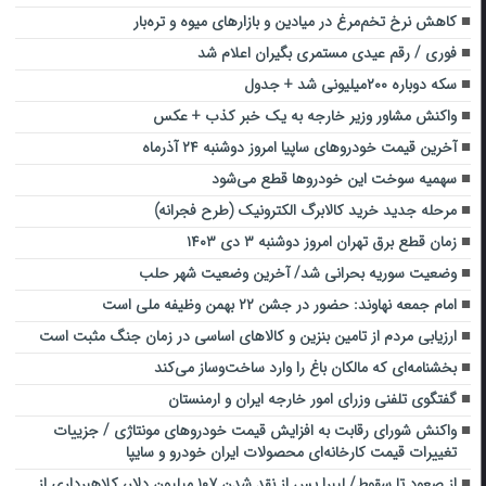
کاهش نرخ تخم‌مرغ در میادین و بازارهای میوه و تره‌بار
فوری / رقم عیدی مستمری بگیران اعلام شد
سکه دوباره ۲۰۰میلیونی شد + جدول
واکنش مشاور وزیر خارجه به یک خبر کذب + عکس
آخرین قیمت خودروهای ساپیا امروز دوشنبه ۲۴ آذرماه
سهمیه سوخت این خودروها قطع می‌شود
مرحله جدید خرید کالابرگ الکترونیک (طرح فجرانه)
زمان قطع برق تهران امروز دوشنبه ۳ دی ۱۴۰۳
وضعیت سوریه بحرانی شد/ آخرین وضعیت شهر حلب
امام جمعه نهاوند: حضور در جشن ۲۲ بهمن وظیفه ملی است
ارزیابی مردم از تامین بنزین و کالاهای اساسی در زمان جنگ مثبت است
بخشنامه‌ای که مالکان باغ را وارد ساخت‌وساز می‌کند
گفتگوی تلفنی وزرای امور خارجه ایران و ارمنستان
واکنش شورای رقابت به افزایش قیمت خودروهای مونتاژی / جزییات
تغییرات قیمت کارخانه‌ای محصولات ایران خودرو و سایپا
از صعود تا سقوط/ لیبرا پس از نقد شدن ۱۰۷ میلیون دلار، کلاهبرداری از