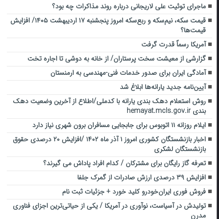
ماجرای توئیت علی لاریجانی درباره روند مذاکرات چه بود؟
قیمت سکه، نیم‌سکه و ربع‌سکه امروز پنجشنبه ۱۷ اردیبهشت ۱۴۰۵/ افزایش
قیمت‌ها؟
آمریکا رسماً قدرت گرفت
گزارشی از معیشت سخت پرستاران/ از خانه به دوشی تا اجاره تخت
آمادگی ایران برای صدور خدمات فنی-مهندسی به ارمنستان
آیین‌نامه جدید یارانه‌ها ابلاغ شد
روش استعلام دهک بندی یارانه با کدملی/اطلاع از آخرین وضعیت دهک
بندی hemayat.mcls.gov.ir
ایلام روزانه ۱۱ اتوبوس برای جابجایی مسافران برون شهری نیاز دارد
اخبار بازنشستگان کشوری امروز ۱ آذر ماه ۱۴۰۲ /افزایش ۲۰ درصدی حقوق
بازنشستگان لشکری
تعرفه گاز رایگان برای مشترکان / کدام افراد پاداش می گیرند؟
افزایش ۳۹ درصدی ارزش صادرات از گمرک جلفا
فروش فوری ایران‌خودرو کلید خورد + جزئیات ثبت نام
تولیدش در آسیاست، نوآوری در آمریکا / یکی از حیاتی‌ترین اجزای فناوری
مدرن