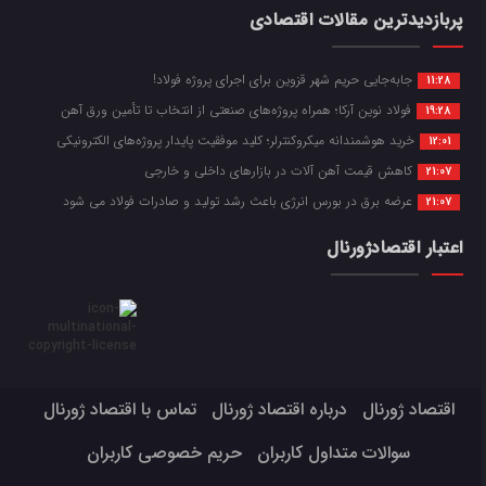
پربازدیدترین مقالات اقتصادی
جابه‌جایی حریم شهر قزوین برای اجرای پروژه فولاد!
11:28
فولاد نوین آرکا؛ همراه پروژه‌های صنعتی از انتخاب تا تأمین ورق آهن
19:28
خرید هوشمندانه میکروکنترلر؛ کلید موفقیت پایدار پروژه‌های الکترونیکی
12:01
کاهش قیمت آهن آلات در بازارهای داخلی و خارجی
21:07
عرضه برق در بورس انرژی باعث رشد تولید و صادرات فولاد می شود
21:07
اعتبار اقتصادژورنال
اقتصاد ژورنال
درباره اقتصاد ژورنال
تماس با اقتصاد ژورنال
سوالات متداول کاربران
حریم خصوصی کاربران