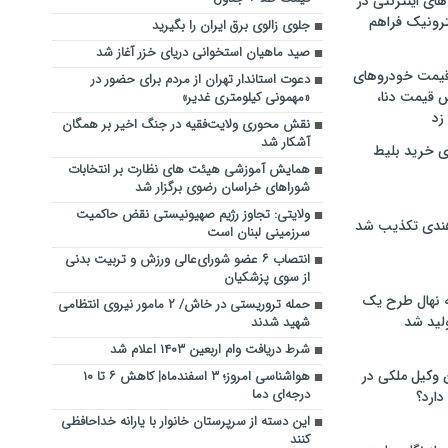
های اینترنتی در
ترونیک فراهم
جلوی زالوی برق ایران را بگیرید
صید ماهیان استخوانی دریای خزر آغاز شد
 قیمت خودروهای
دعوت استاندار تهران از مردم برای حضور در
 قیمت دنا،
«مهمونی کیلومتری غدیر»
 زد
نقش محوری ولایت‌فقیه در جنگ اخیر بر همگان
آشکار شد
ی خرید بلیط
همایش آموزشی هیئت های نظارت بر انتخابات
شوراهای خراسان رضوی برگزار شد
ولایتی: تجاوز رژیم صهیونیستی نقض حاکمیت
هندی تکذیب شد
سرزمینی لبنان است
انتصاب ۶ عضو شورای‌عالی ورزش و تربیت بدنی
از سوی پزشکیان
له نهال طرح یک
حمله تروریستی در خاش/ ۲ مامور نیروی انتظامی
لید شد
شهید شدند
شرط دریافت وام اربعین ۱۴۰۳ اعلام شد
ن وکیل ملکی در
هواشناسی امروز؛ ۳ اسفندماه| کاهش ۶ تا ۱۰
درجه‌ای دما
دارد؟
این دسته از سرپرستان خانوار با یارانه خداحافظی
کنند