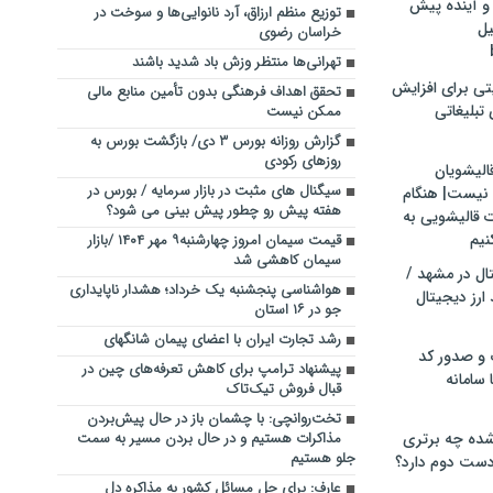
و آینده پیش
توزیع منظم ارزاق، آرد نانوایی‌ها و سوخت در
یل
خراسان رضوی
تهرانی‌ها منتظر وزش باد شدید باشند
تی برای افزایش
تحقق اهداف فرهنگی بدون تأمین منابع مالی
تبلیغاتی
ممکن نیست
گزارش روزانه بورس ۳ دی/ بازگشت بورس به
روزهای رکودی
الیشویان
سیگنال های مثبت در بازار سرمایه / بورس در
 نیست| هنگام
هفته پیش رو چطور پیش بینی می شود؟
ت قالیشویی به
نیم
قیمت سیمان امروز چهارشنبه۹ مهر ۱۴۰۴ /بازار
سیمان کاهشی شد
ال در مشهد /
هواشناسی پنجشنبه یک خرداد؛ هشدار ناپایداری
ارز دیجیتال
جو در ۱۶ استان
رشد تجارت ایران با اعضای پیمان شانگهای
 و صدور کد
پیشنهاد ترامپ برای کاهش تعرفه‌های چین در
 سامانه
قبال فروش تیک‌تاک
تخت‌روانچی: با چشمان باز در حال پیش‌بردن
ده چه برتری
مذاکرات هستیم و در حال بردن مسیر به سمت
جلو هستیم
ست دوم دارد؟
عارف: برای حل مسائل کشور به مذاکره دل