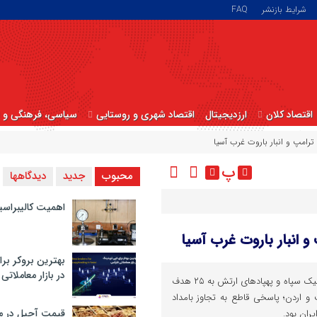
شرایط بازنشر
FAQ
اقتصاد کلان
ارزدیجیتال
اقتصاد شهری و روستایی
سیاسی، فرهنگی و ا
رامپ و انبار باروت غرب آسیا
پ
محبوب
جدید
دیدگاهها
اهمیت کالیبراسی
 انبار باروت غرب آسیا
بهترین بروکر برا
در بازار معاملاتی
شلیک هماهنگ موشک‌های بالستیک سپاه و پهپادهای ارتش به ۲۵ هدف
و اردن؛ پاسخی قاطع به تجاوز بامداد
قیمت آجیل در م
ران بود.