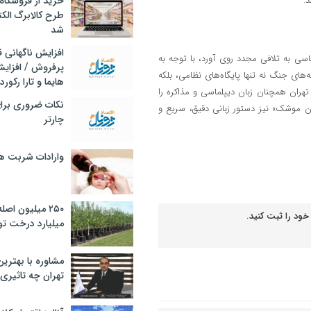
.
خرید از فروشگاه‌
طرح کالابرگ الک
شد
افزایش ناگهانی
اسی به تلافی مجدد روی آورد، با توجه به
پرفروش / افزایش
ه‌های جنگ نه تنها پایگاه‌های نظامی، بلکه
هایما و تارا رکورد
هران همچنان زبان دیپلماسی و مذاکره را
نکات ضروری برا
ن موشک» نیز دستور زبانی دقیق، سریع و
چارتر
وارادات شربت 
۲۵۰ میلیون اص
خود را ثبت کنید.
میلیارد درخت تو
مشاوره با بهتری
تهران چه تاثیری 