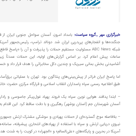
خبرگزاری مهر _گروه سیاست:
‌بامداد امروز، آسمان سواحل جنوبی ایران ا
جنگنده‌ها و انفجارهای پی‌درپی لرزان شد. دونالد ترامپ، رئیس‌جمهور آمری
شبکه ABC News مسئولیت مستقیم حملات را پذیرفت و آن را «پاسخ ق
ساعات پیش اعلام کرد. بر اساس گزارش‌های اولیه، این حملات عمدتاً زی
آشامیدنی بخش بمانی سیریک و چندین دکل مخابراتی را هدف قرار داد و خسارت‌
اما پاسخ ایران فراتر از پیش‌بینی‌های پنتاگون بود. تهران با عملیاتی برق‌آسا،
طبق اطلاعیه رسمی سپاه پاسداران انقلاب اسلامی و قرارگاه مرکزی حضرت خاتم‌ا
آسمان شهرستان جم (استان بوشهر) رهگیری و با دقت ساقط کرد. این اقدام به
– بلافاصله موج گسترده‌ای از حملات پهپادی و موشکی مشترک ارتش جمهوری اس
نیروی دریایی ارتش و سپاه با استفاده از پهپادهای انتحاری پیشرفته، سامانه‌
آمریکا در بحرین و پایگاه‌های «علی‌السالم» و «الجهراء» در کویت را به شدت هدف