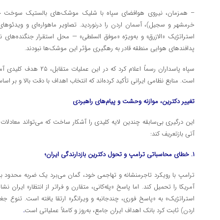
– همزمان، نیروی هوافضای سپاه با شلیک موشک‌های بالستیک سوخت جامد 
خرمشهر و سجیل)، آسمان اردن را درنوردید. تصاویر ماهواره‌ای و ویدئوهای
پدافندهای هوایی منطقه قادر به رهگیری مؤثر این موشک‌ها نبودند.
سپاه پاسداران رسماً اعلام کرد
است. منابع نظامی ایرانی تأکید کرده‌اند که انتخاب اهداف با دقت بالا و بر اس
تغییر دکترین، موازنه وحشت و پیام‌های راهبردی
این درگیری بی‌سابقه چندین لایه کلیدی را آشکار ساخت که می‌تواند معادلات ا
آتی بازتعریف کند:
۱. خطای محاسباتی ترامپ و تحول دکترین بازدارندگی ایران؛
ترامپ با رویکرد تاجرمنشانه و تهاجمی خود، گمان می‌برد یک ضربه محدود ب
آمریکا را تحمیل کند. اما پاسخ «پله‌کانی، متقارن و فراتر از انتظار» ایران ن
استراتژیک» به «پاسخ فوری، چندجانبه و ویرانگر» ارتقا یافته است. تنوع ج
اردن) ثابت کرد بانک اهداف ایران جامع، به‌روز و کاملاً عملیاتی است
.