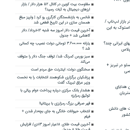
مقاومت بیت کوین در کانال ۵۲ هزار دلار / بازار
ارزهای دیجیتال به ثبات رسید؟
شانس به بازنشستگان کارگری رو کرد | واریز مبلغ
بازار لپ‌تاپ /
همسان سازی در این تاریخ قطعی شد
استوک به این
آخرین قیمت دلار امروز سه شنبه ۱۲خرداد/ دلار
کاهشی شد + جدول
ماشین لباسشویی‎های ایرانی چند؟
یارانه ۳.۶۰۰.۰۰۰ تومانی دولت نصیب چه کسانی
شد ؟
 پلاس
سبز بورس کمرنگ شد/ توقف جنگ دلار را متوقف
می‌کند
و در تبریز +
سخنگوی دولت: اینترنت حق مردم است
صی
پزشکیان برگزاری شکوهمند انتخابات را به نخست
وزیر عراق تبریک گفت
ن هدایای
هشدار بانک مرکزی درباره پرداخت «وام ریالی با
تریان
توثیق رمزارز»
قهر صرافی بزرگ رمزارزی با بریتانیا!
ت های دانش
انتخاب حیوانات خانگی به جای بچه‌دار شدن +
کشور
فیلم
آخرین قیمت طلای ۱۸عیار امروز ۱۳دی/ افزایش
قیمت طلا + جدول