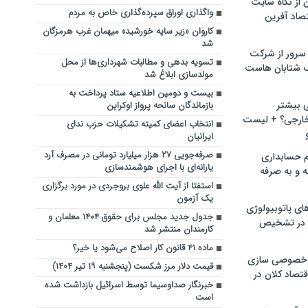
ن از نگاه سایت
واگذاری اوراق سپرده‌گذاری خاص به مردم
صاد آفرین
کاروان «زیر سایه خورشید» میهمان غرب هرمزگان
شد
سرور از شرکت
تسویه بدهی و مطالبات شهرداری‌ها از محل
 شتابان هاست
مولدسازی ابلاغ شد
بیست و دومین اطلاعیه ستاد پرداخت به
ی بیشتر
بازماندگان سانحه پرواز اوکراین
خارجی؟ + لیست
انتخاب اعضای کمیته تشکیلات حزب ندای
ایرانیان
صرفه‌جویی ۲۷ هزار میلیارد تومانی در مصرف آرد
م حسابداری
یارانه‌ای با اجرای هوشمندسازی
ه و به صرفه
استفتا از آیت الله علوی بروجردی در مورد برگزاری
یک آزمون
ای پاتوبیولوژی
جدول جدید مجلس برای حقوق ۱۴۰۴ معلمان و
 در تشخیص
کارمندان منتشر شد
ماده ۴۱ قانون کار اصلاح می‌شود یا خیر؟
خصوصی سازی
قیمت دلار مرز شکست (پنجشنبه ۱۹ تیر ۱۴۰۴)
تصاد کلان در
خبرنگار صداوسیما توسط اسرائیل بازداشت شده
است