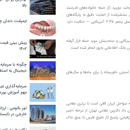
بالا
دوربرد (از جمله خانواده‌های قدرتمند
 منتشرشده از اصابت دقیق به پایگاه‌های
ایمپلنت دندان 
استراتژیک «الازرق» و به‌ویژه «موفق السلطی» — محل استقرار جنگنده‌های نسل پنجم F-۳۵ آمریکایی — حکایت دارد.
 که در این عملیات متقابل، ۲۵ هدف کلیدی آمریکایی و متحدینش مورد حمله قرار گرفته
پیش بینی قیمت ت
اس بانک اطلاعاتی به‌روز انجام شده است.
۱۴۰۲
چگونه با سرمایه‌
دیجیتال به استق
منیتی خاورمیانه را برای ماه‌ها و سال‌های
سرمایه‌گذاری غ
مهم آموزش بور
ه سواحل ایران کافی است تا برتری نظامی
تور باتومی : ارزا
شان داد دکترین نظامی تهران از مرحله «صبر
خارجی در تابستان ۰۲
غرافیایی پاسخ (از خلیج فارس تا عمق خاک
نکات خرید تلویزیون