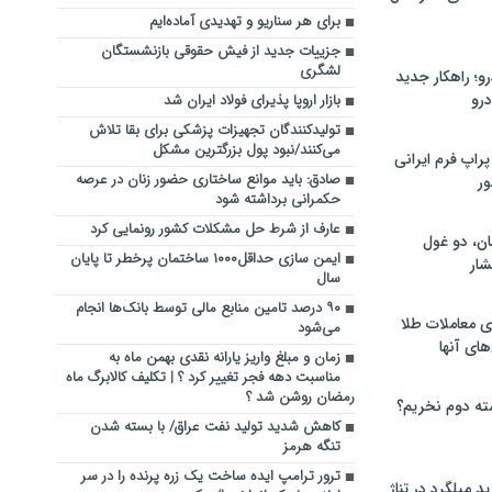
برای هر سناریو و تهدیدی آماده‌ایم
جزییات جدید از فیش حقوقی بازنشستگان
لشگری
؛ راهکار جدید
رو
بازار اروپا پذیرای فولاد ایران شد
تولیدکنندگان تجهیزات پزشکی برای بقا تلاش
می‌کنند/نبود پول بزرگترین مشکل
راپ فرم ایرانی
صادق: باید موانع ساختاری حضور زنان در عرصه
ور
حکمرانی برداشته شود
عارف از شرط حل مشکلات کشور رونمایی کرد
ان، دو غول
ایمن سازی حداقل۱۰۰۰ ساختمان پرخطر تا پایان
ار
سال
۹۰ درصد تامین منابع مالی توسط بانک‌ها انجام
ی معاملات طلا
می‌شود
های آنها
زمان و مبلغ واریز یارانه نقدی بهمن ماه به
مناسبت دهه فجر تغییر کرد ؟ | تکلیف کالابرگ ماه
رمضان روشن شد ؟
ته دوم نخریم؟
کاهش شدید تولید نفت عراق/ با بسته شدن
تنگه هرمز
ترور ترامپ ایده ساخت یک زره پرنده را در سر
 میلگرد در تناژ