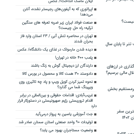
ایلان ماسک انداخت!/ عکس
اپراتوری که به آیفون‌های رجیستر نشده، آنتن
می‌دهد!
چیست؟
صنعت فولاد ایران زیر ضربه تعرفه‌ های سنگین
ترکیه؛ راه حل چیست؟
تهران در محاصره تنش آبی / ۲۳ استان وارد فاز
بحران شدند
تر تا پایان سال
دیده شدن مارمولک در غذای یک دانشگاه/ عکس
پلمب ۴۰۰ خانه در تهران!
دارندگان ارز دیجیتال گوش به زنگ باشند
گذاری در ارزهای
لال مالی برسیم؟
دادوستد ۳۰ همت کالا و محصول در بورس کالا
نحوه تمیز کردن کویل ویپ و پاد چه تاثیری روی
ویپینگ شما می گذارد؟
یرمستقیم بخش
س
غریب‌آبادی: اقدامات حقوقی و بین‌المللی در برابر
اقدام تروریستی رژیم صهیونیستی در دستورکار قرار
دارد
نترین سفر
جت آموزشی یاسین به پرواز درمی‌آید
۱۴
تولیدات ۹۰ واحد صنعتی استان سمنان صادر شد
وضعیت مستاجران بهبود می یابد؟
 ۲۰۲۳