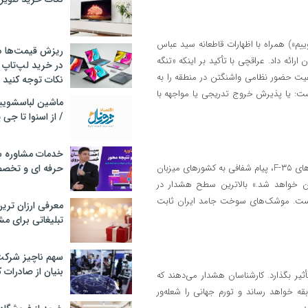
وییم») همراه با اظهارات قاطعانه سید عباس
ریزش قیمت‌ها در 
ائه داد. عراقچی با تأکید بر اینکه «تنگه
در خرید لپ‌تاپ 
عیت حضور نظامی واشنگتن در منطقه را به
نکات توجه کنید
است: یا پذیرش خروج تدریجی یا مواجهه با
/ از اسنوا تا جی
خدمات مشاوره سئ
فعال شدن آژیرهای خطر در بحرین، کویت و اردن و اصابت مستقیم به آشیانه‌های F-۳۵، پیام شفافی به کشورهای میزبان
حرفه ای و تخص
گتن خواهد شد.» بالاترین سطح هشدار در
م است. موشک‌های سوخت جامد ایران ثابت
معرفی ارزان تری
تبلیغاتی برای مش
سهم ناچیز شرک
بنیان از صادرات 
یر بگذارد. کارشناسان هشدار می‌دهند که
 خواهد رساند و تورم جهانی را شعله‌ور