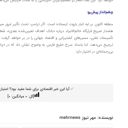
خواهد کرد. این بعد، فشار بر تصمیم‌گیران آمریکایی را به شدت افزایش می‌دهد
چشم‌انداز پیش‌رو:
منطقه اکنون بر لبه انبار باروت ایستاده است. اگر ترامپ تحت تأثیر غرور سی
هشدار صریح قرارگاه خاتم‌الانبیاء درباره «بانک اهداف تعیین‌شده بعدی»، شعل
تأسیسات نفتی، مسیرهای کشتیرانی و اقتصاد جهانی را در بر خواهد گرفت. ت
ترجیح می‌دهد، اما بامداد سرخ خلیج فارس به وضوح نشان داد که در «زبا
بی‌رحمانه‌ای در اختیار دارد.
✅ آیا این خبر اقتصادی برای شما مفید بود؟ امتیاز 
[کل:
0
میانگین:
0
]
نویسنده:
مهر نیوز mehrnews