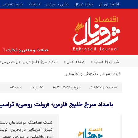
اقتصاد ژورنال
درباره ژورنال
تماس با سردبیر
تبلیغات
حریم خصوصی
صنعت و معدن و تجارت
شما اینجا هستید »
صفحه اصلی »
بامداد سرخ خلیج فارس؛ «رولت روسی» ت
گروه :
سیاسی، فرهنگی و اجتماعی
شناسه خبر:
316597
10 ژوئن 2026 - 15:22
59 بازدید
۰
دیدگاه
بامداد سرخ خلیج فارس؛ «رولت روسی» ترامپ و
کلیدی آمریکایی در بحرین، کویت 
امروز واشنگتن به سواحل جنوبی ای