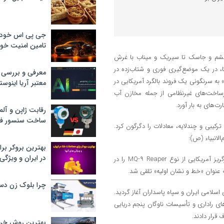
جی پی اس خودرو
تامین امنیت خود
ز قشم و جاسک تا سیریک و میناب با غرش
کا، در یک موضع‌گیری فوری و شتاب‌زده در
معرفی و بررسی پ
اطع» به سرنگونی یک فروند بالگرد آمریکایی در
معتبر آریا اینوست
رساخت‌های غیرنظامی از جمله مخازن آب
های به بار آورد.
رقابت ژاپن و آلم
ساخت سنسور فش
 ترکیبی و چندلایه، معادلات را دگرگون کرد.
لانبیاء (ص):
بهترین بروکر برا
در ایران و ویژگی‌
– ابتدا پدافند هوایی نوین سپاه یک فروند پهپاد غول‌پیکر جاسوسی و رادارگریز آمریکایی از نوع MQ-۹ Reaper را در
 عنوان «خط و نشان اولیه» تلقی شد.
چرا بلوک زن دس
لامی ایران و سپاه پاسداران آغاز گردید.
های راداری و تأسیسات ناوگان پنجم دریایی
 قرار دادند.
بهترین روش خرید