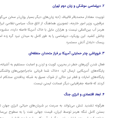
۲. دیپلماسی موشکی و زبان دوم تهران
توییت معنادار محمدباقر قالیباف («به زبان‌های دیگر بسیار روان‌تر سخن می‌گ
عراقچی، وزیر امور خارجه، تصویری هماهنگ از اتاق جنگ سیاسی-نظامی ایران ار
هرمز آب بین‌المللی نیست و هزاران مایل با خاک آمریکا فاصله دارد»، مشرو
چالش کشید. این رویکرد، دیپلماسی را به طور کامل به میدان نبرد گره زده 
ریسک «تبادل آتش مستمر».
۳. فروپاشی چتر حمایتی آمریکا بر فراز متحدان منطقه‌ای
پایگاه‌های آمریکایی ارسال کرد: «خاک شما قربانی ماجراجویی‌های واشن
پایگاه‌های امارات و قطر نیز حاکی از شوک عمیق به شبکه پدافندی سنتکا
کردند که فاصله جغرافیایی دیگر ضمانت ایمنی نیست.
۴. ابعاد اقتصادی و انرژی جنگ
هرگونه تشدید تنش می‌تواند به سرعت بر شریان‌های حیاتی انرژی جهان تأث
بستن کامل تنگه هرمز توسط ایران، قیمت جهانی نفت را به سطوح بی‌سابقه