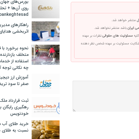
بورس‌های جهان 
روی آن‌ها + تحل
bankeghtesad
ل
منتشر خواهد شد.
راهکارهای مدیری
ی ایران
باشد منتشر نخواهد شد.
اثربخشی هدایای 
کلیه
مسئولیت های حقوقی
نظرات بر عهده
 شکایت مسئولیت بر عهده شخص نظر دهنده
نحوه برخورد با ق
متخلف بازدارنده
استفاده از خدما
چه نکاتی توجه ک
آموزش ارز دیجیت
صفر تا سود ترید 
ثبت قرارداد ملک
رهگیری رایگان با
خودنویس
خرید طلای آب ش
نسبت به طلای د