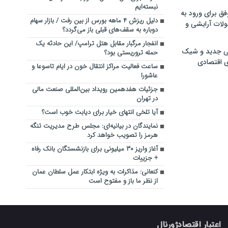
نبسته‌ایم
فق برای ورود به
دلیل ریزش ۴ ماهه بورس از بین رفت / بازار سهام
ولات آرایشی و
دوباره به سقف‌های قبلی باز‌ می‌گردد؟
انفجار مرگبار مقابل هتل ترامپ/ این حادثه یک
ی جدید و شیک
حمله تروریستی بود؟
ی اقتصادی
ساعت فعالیت مراکز انتقال خون در ایام تاسوعا و
عاشورا
جزئیات هفدهمین رویداد بین‌المللی صنعت مالی
در تهران
آیا تلخی انتهای خیار برای دیابت خوب است؟
نمایندگان در بیانیه‌ای: مجلس طرح مدیریت تنگه
هرمز را تصویب خواهد کرد
آغاز واریز ۳۰ میلیونی برای بازنشستگان بانک رفاه
+ جزییات
کنعانی: مذاکرات به ویژه ابتکار عمل سلطان عمان
از نظر ما باز و مفتوح است
اعتبار اقتصادژورنال