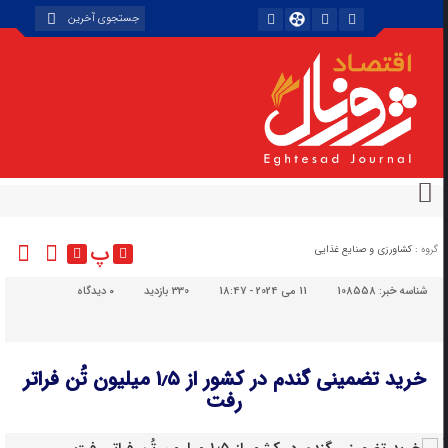
پ
گروه :
کشاورزی و صنایع غذایی
شناسه خبر:
108558
11 می 2024 - 18:47
330 بازدید
۰
دیدگاه
خرید تضمینی گندم در کشور از ۱٫۵ میلیون تُن فراتر
رفت