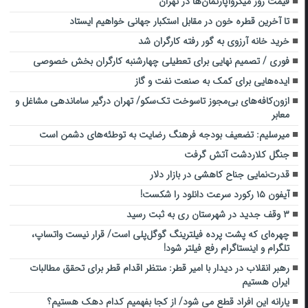
قیمت روز میکروآپارتمان‌ها در تهران
تا آخرین قطره خون در مقابل استکبار جهانی خواهیم ایستاد
خرید خانه آرزوی به گور رفته کارگران شد
فوری / تصمیم نهایی برای تعطیلی چهارشنبه کارگران بخش خصوصی
ایده‌هایی برای کمک به صنعت نفت و گاز
ازون‌کافه‌های بی‌مجوز تاسوخت تک‌سکو/ تهران درگیر ساماندهی مشاغل و
معابر
میرسلیم: تضعیف بودجه فرهنگ رضایت به توطئه‌های دشمن است
جنگل کلاردشت آتش گرفت
قدرت‌نمایی جناح کاهشی در بازار دلار
آیفون ۱۵ رکورد سرعت دانلود را شکست!
۳ وقف جدید در شهرستان ری به ثبت رسید
چهره‌ای که پشت پرده فیلترینگ گوگل‌پلی است/ قرار نیست واتساپ،
تلگرام و اینستاگرام رفع فیلتر شود!
رهبر انقلاب در دیدار با امیر قطر: منتظر اقدام قطر برای تحقق مطالبات
ایران هستیم
یارانه این افراد قطع می شود/ از کجا بفهمیم کدام دهک هستیم؟