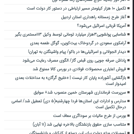
تکمیل ۱۰ هزار کیلومتر مسیر ارتباطی در دستور کار دولت است
آغاز طرح زمستانه راهداری استان اردبیل
آمریکا قربانی اسرائیل می‌شود؟
شناسایی پولشویی۳هزار میلیارد تومانی توسط وکیل ۱۱۳مستمری بگیر
آرامکوی سعودی در گرد‌و‌خاک بیت‌کوین، گوگل طعمه بعدی
دیدار الجولانی و اسرائیلی‌ها در باکو/ پیام واشینگتن به تهران!
پاداش صرفه جویی روی قبض گاز/ الگوی مصرف رعایت می‌شود
فروش اعتباری محصولات فولادی در بورس کالا ممنوع شد
بازگشایی آشوراده پایان کار نیست | «خلیج گرگان» به مداخلات بعدی
امیدوار است
سرپرست فرمانداری شهرستان خمین منصوب شد+ سوابق
مدارس و ادارات این استان‌ها فردا چهارشنبه(۵ دی) تعطیل شد/ اسامی
درحال تکمیل است
بورس از طرح مالیات بر سوداگری معاف است
متناسب سازی حقوق بازنشتگان بالاخره نهایی شد (۱۱ آبان)
تسهیلات ویژه دولت برای این دسته از کارکنان و بازنشستگان