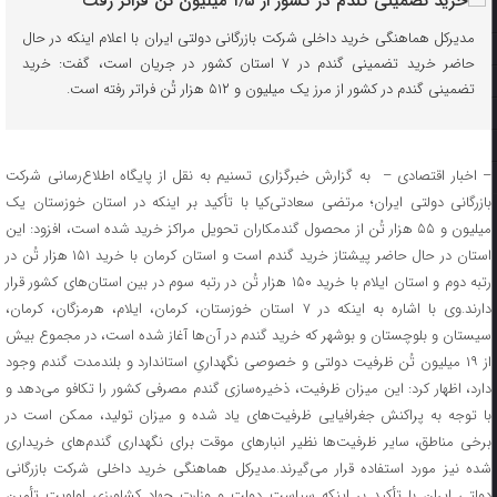
مدیرکل هماهنگی خرید داخلی شرکت بازرگانی دولتی ایران با اعلام اینکه در حال
حاضر خرید تضمینی گندم در ۷ استان کشور در جریان است، گفت: خرید
تضمینی گندم در کشور از مرز یک میلیون و ۵۱۲ هزار تُن فراتر رفته است.
– اخبار اقتصادی – به گزارش خبرگزاری تسنیم به نقل از پایگاه اطلاع‌رسانی شرکت
بازرگانی دولتی ایران؛ مرتضی سعادتی‌کیا با تأکید بر اینکه در استان خوزستان یک
میلیون و ۵۵ هزار تُن از محصول گندمکاران تحویل مراکز خرید شده است، افزود: این
استان در حال حاضر پیشتاز خرید گندم است و استان‌ کرمان با خرید ۱۵۱ هزار تُن در
رتبه دوم و استان ایلام با خرید ۱۵۰ هزار تُن در رتبه سوم در بین استان‌های کشور قرار
دارند.وی با اشاره به اینکه در ۷ استان‌ خوزستان، کرمان، ایلام، هرمزگان، کرمان،
سیستان و بلوچستان و بوشهر که خرید گندم در آن‌ها آغاز شده است، در مجموع بیش
از ۱۹ میلیون تُن ظرفیت دولتی و خصوصی نگهداریِ استاندارد و بلندمدت گندم وجود
دارد، اظهار کرد: این میزان ظرفیت، ذخیره‌سازی گندم مصرفی کشور را تکافو می‌دهد و
با توجه به پراکنش جغرافیایی ظرفیت‌های یاد شده و میزان تولید، ممکن است در
برخی مناطق، سایر ظرفیت‌ها نظیر انبارهای موقت برای نگهداری گندم‌های خریداری
شده نیز مورد استفاده قرار می‌گیرند.مدیرکل هماهنگی خرید داخلی شرکت بازرگانی
دولتی ایران با تأکید بر اینکه سیاست دولت و وزارت جهاد کشاورزی اولویت تأمین