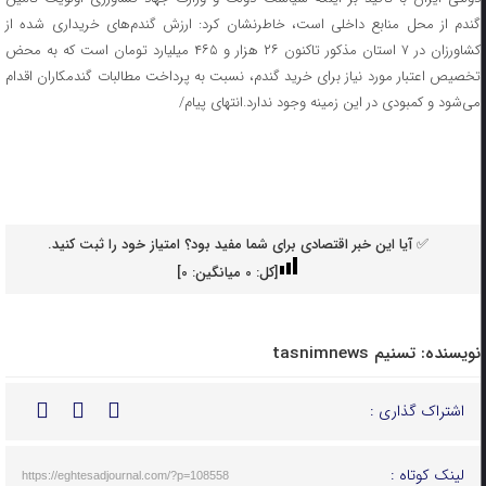
گندم از محل منابع داخلی است، خاطرنشان کرد: ارزش گندم‌های خریداری شده از
کشاورزان در ۷ استان مذکور تاکنون ۲۶ هزار و ۴۶۵ میلیارد تومان است که به محض
تخصیص اعتبار مورد نیاز برای خرید گندم، نسبت به پرداخت مطالبات گندمکاران اقدام
می‌شود و کمبودی در این زمینه وجود ندارد.انتهای پیام/
✅ آیا این خبر اقتصادی برای شما مفید بود؟ امتیاز خود را ثبت کنید.
[کل:
0
میانگین:
0
]
نویسنده:
تسنیم tasnimnews
اشتراک گذاری :
لینک کوتاه :
https://eghtesadjournal.com/?p=108558