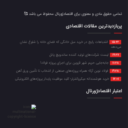
تمامی حقوق مادی و معنوی برای اقتصادژورنال محفوظ می باشد 🥰
پربازدیدترین مقالات اقتصادی
اشتباهات رایج در خرید مبل خانگی که فضای خانه را شلوغ نشان
15:22
می‌دهد
لیست شرکت‌های تولید کننده ساندویچ پانل
19:27
جابه‌جایی حریم شهر قزوین برای اجرای پروژه فولاد!
11:28
فولاد نوین آرکا؛ همراه پروژه‌های صنعتی از انتخاب تا تأمین ورق آهن
19:28
خرید هوشمندانه میکروکنترلر؛ کلید موفقیت پایدار پروژه‌های الکترونیکی
12:01
اعتبار اقتصادژورنال