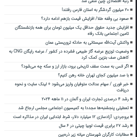
رتبه اقتصادی چین منفی شد
۲۰ میلیون گردشگر به استان فارس رفتند!
صعود بی وقفه طلا/ افزایش قیمت بازهم ادامه دارد؟
افزایش جدید حقوق حداقل یک میلیون تومان برای همه بازنشستگان
تامین اجتماعی بانک رفاه
واکنش آیت‌الله سیستانی به حادثه تروریستی عمان
وضعیت توزیع عرضه گاز طبیعی فشرده در کشور / عرضه رایگان CNG به
کاهش صف بنزین کمک کرد
اگر انس به سمت سقف تاریخی برود، بازار ارز و سکه چه می‌شود؟
با صد میلیون کجای تهران خانه رهن کنیم؟
خبر فوری / سهام عدالت متوفیان واریز می‌شود + لینک سایت و نحوه
دریافت
رشد ۴ درصدی تجارت ایران و آلمان در ۱۱ ماهه ۲۰۲۴
تعطیلی پنجشنبه‌ها مجددا به کمیسیون اجتماعی مجلس ارجاع شد
بروجردی: آزادسازی ۱۲ میلیارد دلار، شرط ابتدایی ایران در مذاکره است
رشد ۲۷ برابری قیمت لوبیا چیتی در ۶ سال
مطالبات کارگران شهرستان میانه زیر ذره‌بین