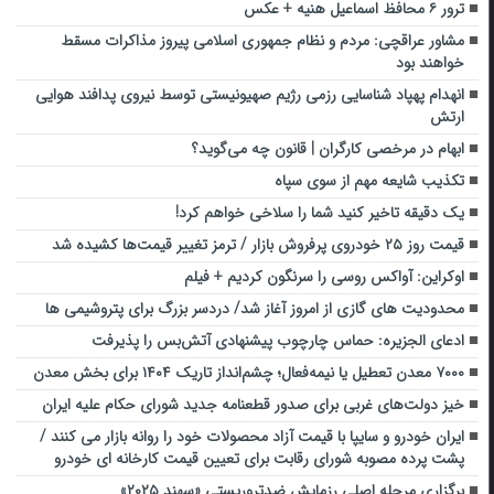
ترور ۶ محافظ اسماعیل هنیه + عکس
مشاور عراقچی: مردم و نظام جمهوری اسلامی پیروز مذاکرات مسقط
خواهند بود
انهدام پهپاد شناسایی رزمی رژیم صهیونیستی توسط نیروی پدافند هوایی
ارتش
ابهام در مرخصی کارگران | قانون چه می‌گوید؟
تکذیب شایعه مهم از سوی سپاه
یک دقیقه تاخیر کنید شما را سلاخی خواهم کرد!
قیمت روز ۲۵ خودروی پرفروش بازار / ترمز تغییر قیمت‌ها کشیده شد
اوکراین: آواکس روسی را سرنگون کردیم + فیلم
محدودیت های گازی از امروز آغاز شد/ دردسر بزرگ برای پتروشیمی ها
ادعای الجزیره: حماس چارچوب پیشنهادی آتش‌بس را پذیرفت
۷۰۰۰ معدن تعطیل یا نیمه‌فعال؛ چشم‌انداز تاریک ۱۴۰۴ برای بخش معدن
خیز دولت‌های غربی برای صدور قطعنامه جدید شورای حکام علیه ایران
ایران خودرو و سایپا با قیمت آزاد محصولات خود را روانه بازار می کنند /
پشت پرده مصوبه شورای رقابت برای تعیین قیمت کارخانه ای خودرو
برگزاری مرحله اصلی رزمایش ضدتروریستی «سهند ۲۰۲۵»