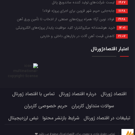
لیست شرکت‌های تولید کننده ساندویچ پانل
19:27
جابه‌جایی حریم شهر قزوین برای اجرای پروژه فولاد!
11:28
فولاد نوین آرکا؛ همراه پروژه‌های صنعتی از انتخاب تا تأمین ورق آهن
19:28
خرید هوشمندانه میکروکنترلر؛ کلید موفقیت پایدار پروژه‌های الکترونیکی
12:01
کاهش قیمت آهن آلات در بازارهای داخلی و خارجی
21:07
اعتبار اقتصادژورنال
اقتصاد ژورنال
درباره اقتصاد ژورنال
تماس با اقتصاد ژورنال
سوالات متداول کاربران
حریم خصوصی کاربران
تبلیغات در اقتصاد ژورنال
شرایط بازنشر محتوا
نبض ارزدیجیتال
تمامی حقوق مادی و معنوی برای اقتصادژورنال محفوظ می باشد ❤️