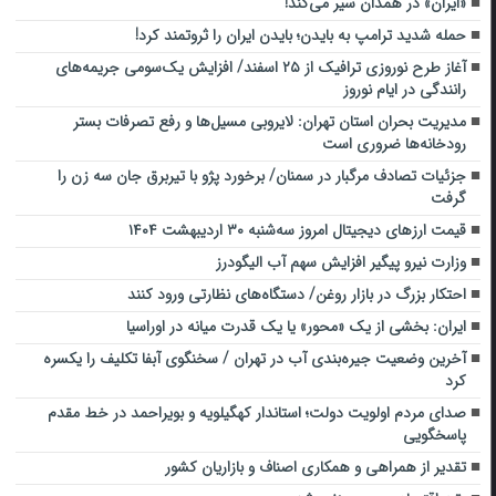
«ایران» در همدان سیر می‌کند!
حمله شدید ترامپ به بایدن؛ بایدن ایران را ثروتمند کرد!
آغاز طرح نوروزی ترافیک از ۲۵ اسفند/ افزایش یک‌سومی جریمه‌های
رانندگی در ایام نوروز
مدیریت بحران استان تهران: لایروبی مسیل‌ها و رفع تصرفات بستر
رودخانه‌ها ضروری است
جزئیات تصادف مرگبار در سمنان/ برخورد پژو با تیربرق جان سه زن را
گرفت
قیمت ارز‌های دیجیتال امروز سه‌شنبه ۳۰ اردیبهشت ۱۴۰۴
وزارت نیرو پیگیر افزایش سهم آب الیگودرز
احتکار بزرگ در بازار روغن/ دستگاه‌های نظارتی ورود کنند
ایران: بخشی از یک «محور» یا یک قدرت میانه در اوراسیا
آخرین وضعیت جیره‌بندی آب در تهران / سخنگوی آبفا تکلیف را یکسره
کرد
صدای مردم اولویت دولت؛ استاندار کهگیلویه و بویراحمد در خط مقدم
پاسخگویی
تقدیر از همراهی و همکاری اصناف و بازاریان کشور