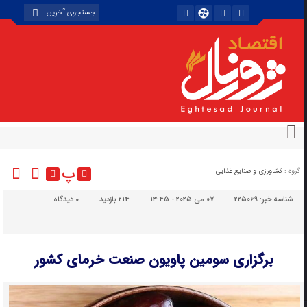
پ
گروه :
کشاورزی و صنایع غذایی
شناسه خبر:
225069
07 می 2025 - 13:45
214 بازدید
۰
دیدگاه
برگزاری سومین پاویون صنعت خرمای کشور