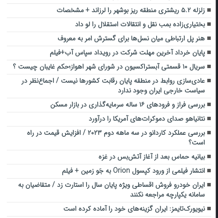
زلزله ۵.۲ ریشتری منطقه ریز ‌بوشهر را لرزاند‌ + مشخصات
بختیاری‌زاده بمب نقل و انتقالات استقلال را لو داد
هنر پل ارتباطی میان نسل‌ها برای گسترش امر به معروف
پایان خرداد آخرین مهلت شرکت در رویداد سپاس آب+فیلم
سریال ۱۰ قسمتی آبستراکسیون در شورای شهر اهواز؛حکم غایبان چیست ؟
عادی‌سازی روابط در منطقه پایان رقابت کشورها نیست / اجماع‌نظر در
سیاست خارجی ایران وجود ندارد
بررسی فراز و فرودهای ۱۶ ساله سرمایه‌گذاری در بازار مسکن
نتانیاهو صدای دموکرات‌های آمریکا را درآورد
بررسی عملکرد کاردانو در سه ماهه دوم ۲۰۲۳ / افزایش قیمت در راه
است؟
بیانیه حماس بعد از آغاز آتش‌بس در غزه
انتشار فیلمی از ورود کپسول Orion به جَو زمین + فیلم
ایران خودرو فروش اقساطی ویژه پایان سال را استارت زد / متقاضیان به
سامانه یکپارچه مراجعه نکنند
نیویورک‌تایمز: ایران گزینه‌های خود را آماده کرده است