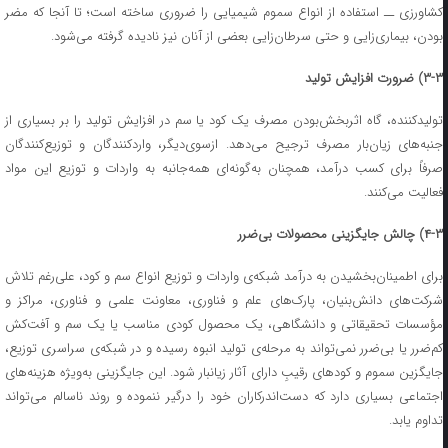
کشاورزی ــ استفاده از انواع سموم شیمیایی را ضروری ساخته است؛ تا آنجا که مضر
بودن، بیماری‌زایی و حتی سرطان‌زایی بعضی از آنان نیز نادیده گرفته می‌شود.
۳-۳
) ضرورت افزایش تولید
تولیدکننده، گاه اثربخش‌بودن مصرف یک کود یا سم در افزایش تولید را بر بسیاری از
جنبه‌های زیان‌بار مصرف ترجیح می‌دهد. ازسوی‌دیگر، واردکنندگان و توزیع‌کنندگان
صرفاً برای کسب درآمد، همچنان به‌گونه‌ای همه‌جانبه به واردات و توزیع این مواد
فعالیت می‌کنند.
۴-۳
) چالش جایگزینی محصولات بی‌ضرر
برای اطمینان‌بخشیدن به درآمد شبکه‌ی واردات و توزیع انواع سم و کود، علی‌رغم تلاش
شرکت‌های دانش‌بنیان، پارک‌های علم و فناوری، معاونت علمی و فناوری، مراکز و
مؤسسات تحقیقاتی و دانشگاهی، یک محصول کودی مناسب یا یک سم و آفت‌کش
کم‌ضرر یا بی‌ضرر نمی‌تواند به مرحله‌ی تولید انبوه رسیده و در شبکه‌ی سراسری توزیع،
جایگزین سموم و کودهای رقیبِ دارای آثار زیانبار شود. این جایگزینی به‌ویژه هزینه‌های
اجتماعی بسیاری دارد که دست‌اندرکاران خود را درگیر ننموده و روند ناسالم می‌تواند
تداوم یابد.