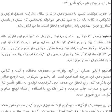
مالیاتی، یا روش‌های دیگر، تأمین کند.
در صورت موفقیت نسبی یا دستاوردهای فراتر از انتظار، مشارکت صندوق نوآوری و
شکوفایی در قالب یک برنامه ملی ترویجی می‌تواند نویدبخش گام بلندی در راستای
کشاورزی نوین، بهره‌وری پایدار منابع آب و تحقق امنیت غذایی کشور باشد.
سنیم:
پاسخی که در تبیین احتمال موفقیت و دورنمای دستاوردهای این فناوری ارائه
شد، ارزشمند بود و جای تشکر دارد؛ با این ۰حال، روشن نیست که تحقق این
دستاوردها چگونه ممکن خواهد بود. پاسخ مذکور، خود پرسش‌های جدیدی را مطرح
می‌کند؛ از جمله اینکه آیا امکان ترویج سراسری این کود، در قالب یک برنامه ملی وجود
دارد؟ لطفاً در این‌باره توضیح دهید.
مانپور:
ارزیابی عملکرد این کود نوآورانه در محصولات مختلف، و ثبت و گزارش
دستاوردهای آن، هرچند امیدآفرین است، اما به‌تنهایی نمی‌تواند زمینه ترویج فراگیر
آن را فراهم کند. برای تحقق این هدف، ایجاد کارخانجات تولیدی به منظور تأمین نیاز
داخلی و صادرات، جذب سرمایه، و نیز راه‌اندازی یا استفاده از شبکه توزیع سالم و
کارآمد، امری ضروری است.
در این زمینه، یکی از گزینه‌ها بهره‌گیری از شبکه توزیع موجودِ کود و سم در کشور است.
البته این شبکه، خود با منافع تثبیت‌شده‌ای روبه‌روست و گاه به صورت سنتی، به عنوان