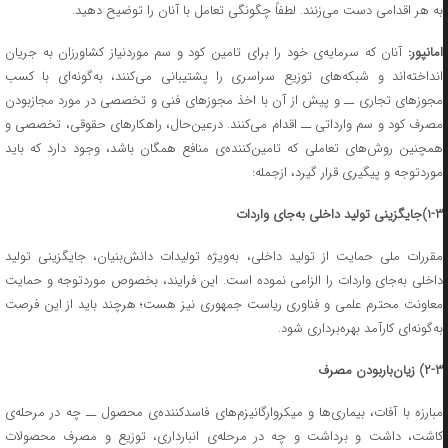
به هر اقدامی دست می‌زنند. لطفاً چگونگی تعامل با آنان را توضیح دهید.
مانپور:
آنان که سرمایه‌ی خود را برای تامین کود و سم موردنیاز کشاورزان به جریان
انداخته‌اند و شبکه‌های توزیع سراسری را پشتیبانی می‌کنند، به‌گونه‌ای با کسب
مجوزهای تجاری ــ و پیش از آن با اخذ مجوزهای فنی و تخصصی در مورد مجازبودن
مصرف کود و سم وارداتی ــ اقدام می‌کنند. درعین‌حال، راهکارهای حقوقی، تخصصی و
همچنین روش‌های تعاملی که تامین‌کننده‌ی منافع همگان باشد، وجود دارد که باید
موردتوجه و پیگیری قرار گیرد، ازجمله:
۱-۳
)
جایگزینی تولید داخلی به‌جای واردات
مقررات ملی حمایت از تولید داخلی، به‌ویژه تولیدات دانش‌بنیان، جایگزینی تولید
داخلی به‌جای واردات را الزامی نموده است. این فرایند، بخصوص موردتوجه و حمایت
معاونت محترم علمی و فناوری ریاست جمهوری نیز هست؛ هرچند باید از این فرصت
به‌گونه‌ای کارآمد بهره‌برداری شود.
۲-۳
) زیان‌باربودن مصرف
مبارزه با آفات، بیماری‌ها و میکروارگانیزم‌های فاسدکننده‌ی محصول ــ چه در مرحله‌ی
کاشت، داشت و برداشت و چه در مرحله‌ی انبارداری، توزیع و مصرف محصولات