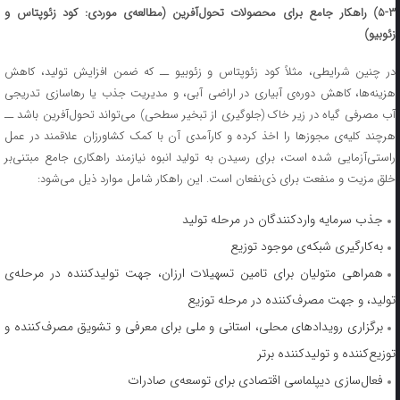
۵-۳
) راهکار جامع برای محصولات تحول‌آفرین (مطالعه‌ی موردی: کود زئوپتاس و
زئوبیو)
در چنین شرایطی، مثلاً کود زئوپتاس و زئوبیو ــ که ضمن افزایش تولید، کاهش
هزینه‌ها، کاهش دوره‌ی آبیاری در اراضی آبی، و مدیریت جذب یا رهاسازی تدریجی
آب مصرفی گیاه در زیر خاک (جلوگیری از تبخیر سطحی) می‌تواند تحول‌آفرین باشد ــ
هرچند کلیه‌ی مجوزها را اخذ کرده و کارآمدی آن با کمک کشاورزان علاقمند در عمل
راستی‌آزمایی شده است، برای رسیدن به تولید انبوه نیازمند راهکاری جامع مبتنی‌بر
خلق مزیت و منفعت برای ذی‌نفعان است. این راهکار شامل موارد ذیل می‌شود:
جذب سرمایه واردکنندگان در مرحله تولید
به‌کارگیری شبکه‌ی موجود توزیع
همراهی متولیان برای تامین تسهیلات ارزان، جهت تولیدکننده در مرحله‌ی
تولید، و جهت مصرف‌کننده در مرحله توزیع
برگزاری رویدادهای محلی، استانی و ملی برای معرفی و تشویق مصرف‌کننده‌ و
توزیع‌کننده و تولیدکننده برتر
فعال‌سازی دیپلماسی اقتصادی برای توسعه‌ی صادرات