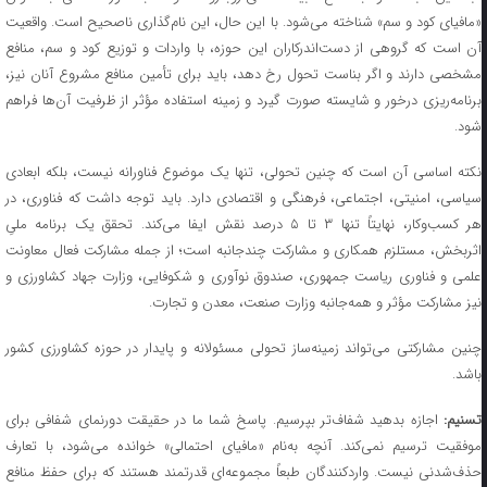
«مافیای کود و سم» شناخته می‌شود. با این حال، این نام‌گذاری ناصحیح است. واقعیت
آن است که گروهی از دست‌اندرکاران این حوزه، با واردات و توزیع کود و سم، منافع
مشخصی دارند و اگر بناست تحول رخ دهد، باید برای تأمین منافع مشروع آنان نیز،
برنامه‌ریزی درخور و شایسته صورت گیرد و زمینه استفاده مؤثر از ظرفیت آن‌ها فراهم
شود.
نکته اساسی آن است که چنین تحولی، تنها یک موضوع فناورانه نیست، بلکه ابعادی
سیاسی، امنیتی، اجتماعی، فرهنگی و اقتصادی دارد. باید توجه داشت که فناوری، در
هر کسب‌وکار، نهایتاً تنها ۳ تا ۵ درصد نقش ایفا می‌کند. تحقق یک برنامه ملیِ
اثربخش، مستلزم همکاری و مشارکت چندجانبه است؛ از جمله مشارکت فعال معاونت
علمی و فناوری ریاست جمهوری، صندوق نوآوری و شکوفایی، وزارت جهاد کشاورزی و
نیز مشارکت مؤثر و همه‌جانبه وزارت صنعت، معدن و تجارت.
چنین مشارکتی می‌تواند زمینه‌ساز تحولی مسئولانه و پایدار در حوزه کشاورزی کشور
باشد.
سنیم:
اجازه بدهید شفاف‌تر بپرسیم. پاسخ شما ما در حقیقت دورنمای شفافی برای
موفقیت ترسیم نمی‌کند. آنچه به‌نام «مافیای احتمالی» خوانده می‌شود، با تعارف
حذف‌شدنی نیست. واردکنندگان طبعاً مجموعه‌ای قدرتمند هستند که برای حفظ منافع