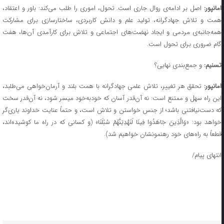
امانپور:
اصل بر ادامه‌ی روال جاری است. تحول، اموری را طلب می‌کند: باور و اعتقاد،
همت و تلاش جهادگرانه، تولید علم و دانش کاربردی، ساختارسازی برای مشارکت
همه‌جانبه‌ی مردمی و ایجاد نهضت‌های اجتماعی و تلاش برای کارآمدی آن‌ها، هفت
گام ضروری برای تحول است.
تسنیم:
و جمع‌بندی نهایی؟
مانپور:
تحقق هر تغییر، تلاش علمی جهادگرانه با همت بلند و آرمان‌خواهی می‌طلبد،
این راه سهل و ممتنع است: نه آن‌قدر آسان که خودبه‌خود میسر شود، نه آن‌قدر سخت
که دست‌نیافتنی باشد؛ از جنس خواستن و تلاش است، و حتماً عنایت خداوند یاری‌گر
خواهد بود: «وَالَّذِینَ جَاهَدُوا فِینَا لَنَهْدِیَنَّهُمْ سُبُلَنَا» (و کسانی که در راه ما کوشیده‌اند،
قطعاً به راه‌های خود رهنمونشان خواهیم شد).
انتهای پیام/