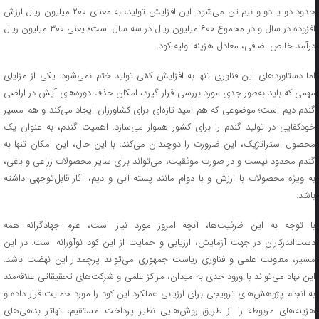
حدود دو یا دو و نیم تن می‌شود. این افزایش تولید، به معنای ۲۰۰ میلیون ریال ارزش
افزوده در سال و در مجموع ۶۰۰ میلیون ریال در سه سال است؛ یعنی ۳۰۰ میلیون ریال
درآمد خالص اضافی، معادل هزینه اولیه کود.
اما دستاوردهای این فناوری تنها به افزایش کمّی تولید ختم نمی‌شود. یکی از مزایای
مهمی که باید به‌طور جدی مورد بررسی قرار گیرد، امکان حذف دوره‌های آیش در اراضی
گندم دیم است؛ موضوعی که هم امید تازه‌ای برای کشاورزان ایجاد می‌کند و هم مسیر
خودکفایی در تولید گندم را برای کشور هموار می‌سازد. اهمیت گندم، به عنوان یک
محصول استراتژیک، این ضرورت را دوچندان می‌کند. با این حال، این امکان تنها به
گندم محدود نیست و در صورت موفقیت، می‌تواند برای سایر محصولات زراعی و باغی،
به ویژه محصولات با ارزش و با دوام مانند پسته آبی و دیم، آثار قابل‌توجهی داشته
باشد.
با توجه به این ظرفیت‌ها، آنچه امروز مورد نیاز است، عزم جهادگرانه همه
دست‌اندرکاران در جهت آزمایش، ارزیابی و حمایت از این کود نوآورانه است. در این
مسیر، معاونت علمی و فناوری ریاست جمهوری می‌تواند پرچمدار این نهضت باشد.
این نهاد می‌تواند با ورود جدی به میدان، مراکز علمی و شرکت‌های تحقیقاتی علاقه‌مند
به انجام پژوهش‌های ترویجی برای ارزیابی عملکرد این کود را مورد حمایت قرار داده و
هزینه‌های مربوطه را از طریق روش‌هایی نظیر پرداخت مستقیم، تهاتر بدهی‌های