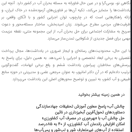
نگاهی نو، بومی‌گرا و در عین حال فناورانه به مسئله بحران آب در کشور دارد. آنچه این
یادداشت‌ها را متمایز می‌کند، تکیه‌ آن‌ها بر فناوری‌های آزموده‌شده در خاک ایران، و
ارائه راهکارهایی است که در چارچوب توان اجرایی کشور و با اتّکای واقعی بر
ظرفیت‌های مردمی مطرح می‌شوند. زبان امیدبخش، ساختار مسئله‌محور و دعوت
صریح به مشارکت اجتماعی برای حل بحران آب، از این مجموعه متنی، نقطه عزیمت
مهمی برای فصل جدیدی از شکوفایی تمدن‌ساز می‌سازد.
با این حال، محدودیت‌های رسانه‌ای و ایجاز ضروری در یادداشت‌ها، مجال پرداخت
تفصیلی به برخی ابعاد تخصصی و اجرایی را نمی‌دهد. به همین دلیل، برای پاسخ به
پرسش‌های مخاطبان پیرامون یادداشت ششم و رفع برخی ابهامات، گفت‌وگویی
ترتیب داده‌ایم که در آن دکتر امانپور، به عنوان مرجعی علمی و مدیریتی در حوزه منابع
طبیعی و آب کشور، به تبیین و توضیح محورهای اصلی این یادداشت می‌پردازد.
در همین زمینه بیشتر بخوانید
چالش آب؛ پاسخ معاون آموزش تحقیقات جهادسازندگی
دستاوردهای تحول‌آفرین آبخیزداری در نائین
حل چالش آب با «بهره‌وری در مصرف آب کشاورزی»
امکان افزایش راندمان آب کشاورزی، از ۴۰ به ۸۵درصد
استفاده از آب‌های غیرمتعارف شور و لب‌شور و پس‌آب‌ها