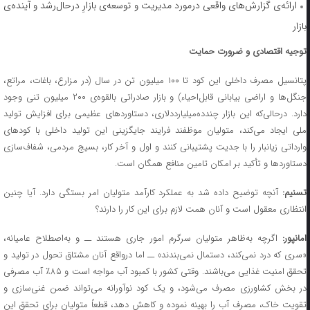
ارائه‌ی گزارش‌های واقعی درمورد مدیریت و توسعه‌ی بازارِ درحال‌رشد و آینده‌ی
بازار
توجیه اقتصادی و ضرورت حمایت
پتانسیل مصرف داخلی این کود تا ۱۰۰ میلیون تن در سال (در مزارع، باغات، مراتع،
جنگل‌ها و اراضی بیابانی قابل‌احیاء) و بازار صادراتی بالقوه‌ی ۲۰۰ میلیون تنی وجود
دارد. درحالی‌که این بازار چند‌ده‌میلیارد‌دلاری، دستاوردهای عظیمی برای افزایش تولید
ملی ایجاد می‌کند، متولیان موظفند فرایند جایگزینی این تولید داخلی با کودهای
وارداتی زیانبار را با جدیت پشتیبانی کنند و اول و آخر کار، بسیج مردمی، شفاف‌سازی
دستاوردها و تأکید بر امکان تامین منافع همگان است.
سنیم:
آنچه توضیح داده شد به عملکرد کارآمد متولیان امر بستگی دارد. آیا چنین
انتظاری معقول است و آنان همت لازم برای این کار را دارند؟
مانپور:
اگرچه به‌ظاهر متولیان سرگرم امور جاری هستند ــ و به‌اصطلاح عامیانه،
«سری که درد نمی‌کند، دستمال نمی‌بندند» ــ اما درواقع آنان مشتاق تحول در تولید و
تحقق امنیت غذایی می‌باشند. وقتی کشور با کمبود آب مواجه است و ۸۵٪ آب مصرفی
در بخش کشاورزی مصرف می‌شود، و یک کود نوآورانه می‌تواند ضمن غنی‌سازی و
تقویت خاک، مصرف آب را بهینه نموده و کاهش دهد، قطعاً متولیان برای تحقق این