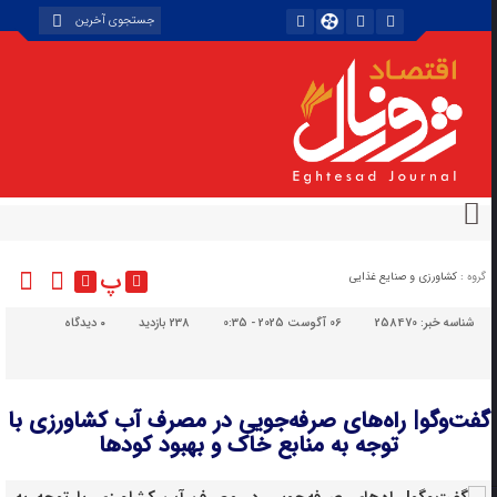
پ
گروه :
کشاورزی و صنایع غذایی
شناسه خبر:
258470
06 آگوست 2025 - 0:35
238 بازدید
۰
دیدگاه
گفت‌وگو| راه‌های صرفه‌جویی در مصرف آب کشاورزی با
توجه به منابع خاک و بهبود کودها