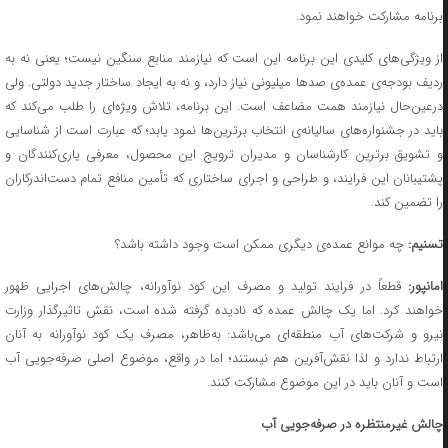
برنامه مشارکت خواهند نمود.
از ویژگی‌های کلیدی این برنامه این است که نیازمند منابع سنگین نیست؛ یعنی نه به
ردیف بودجه‌ی عمده‌ی صدها میلیونی نیاز دارد، و نه به ایجاد ساختار جدید دولتی. ولی
درعین‌حال نیازمند همت مضاعف است. این برنامه، تلاش ویژه‌ای را طلب می‌کند که
باید در جشنواره‌های سالیانه‌ی انتخاب برترین‌ها نمود یابد؛ که عبارت است از شناسایی
و تشویق برترین کارشناسان و مدیران ترویج این محصول، معرفی یاری‌کنندگان و
پشتیبانان این فرایند، و طراحی و اجرای ساختاری که تأمین منافع تمام دست‌اندرکاران
را تضمین کند.
تسنیم:
چه موانع عمده‌ی دیگری ممکن است وجود داشته باشد؟
مانپور:
قطعاً در فرایند تولید و مصرف این کود نوآورانه، چالش‌های اجرایی ظهور
خواهند کرد. اما یک چالش عمده که نادیده گرفته شده است، نقش تاثیرگذار وزارت
نیرو و شرکت‌های آب منطقه‌ای می‌باشد: به‌ظاهر، مصرف یک کود نوآورانه به آنان
ارتباط ندارد و لذا نقش‌آفرین هم نیستند؛ اما در واقع، موضوع اصلی صرفه‌جویی آب
است و آنان باید در این موضوع مشارکت کنند.
چالش غیرمنتظره در صرفه‌جویی آب