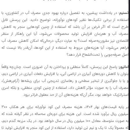
سنیم:
در یادداشت پیشین، به تفصیل درباره بهبود جدی مصرف آب در کشاورزی، با
استفاده از برخی تکنیک‌ها نظیر کودهای نوآورانه، توضیح دادید. این پرسش قابل
طرح است که اگر فرض بر آن باشد که استفاده از چنین کودهایی منجر به کاهش
مصرف آب و هم‌زمان افزایش تولید محصولات می‌شود، آیا این راهکار از منظر
اقتصادی نیز مقرون‌به‌صرفه است؟ به عبارت دیگر، درحالی‌که امکان کاهش مصرف آب
فراهم می‌شود، آیا هزینه‌های مربوط به استفاده از این کودها، آن‌قدر بالا نیست که
اصل صرفه‌جویی را تحت‌الشعاع قرار دهد؟
مانپور:
پاسخ این پرسش، کاملاً منطقی و پرداختن به آن ضروری است. چنان‌چه واقعاً
بتوان با کاهش دوره‌های آبیاری در اراضی آبی، یا افزایش دفعات آبیاری در اراضی دیم،
و یا با جلوگیری از تبخیر سطحی و رهاسازی تدریجی آب برای ریشه‌ها (آرام‌رهش)،
مصرف آب را به صورت مؤثر کاهش داد، استفاده از چنین کودی منطقی، و بلکه امری
استراتژیک خواهد بود، مگر آن‌که هزینه‌های آن از حد معقول فراتر برود.
بر پایه قیمت‌های بهار ۱۴۰۴، هزینه مصرف این کود نوآورانه برای هر هکتار، ۳۰۰
میلیون ریال برآورد شده است. این هزینه برای دوره‌ای سه‌ساله در نظر گرفته شده که
به صورت متوسط، معادل ۱۰۰ میلیون ریال در سال خواهد بود. در یک مزرعه گندم دیم،
که معمولاً یک تا یک و نیم تن تولید دارد، استفاده از این کود منجر به افزایش تولید تا