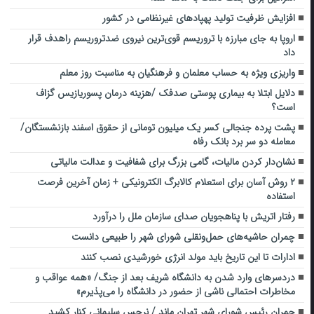
افزایش ظرفیت تولید پهپادهای غیرنظامی در کشور
اروپا به جای مبارزه با تروریسم قوی‌ترین نیروی ضدتروریسم راهدف قرار
داد
واریزی ویژه به حساب معلمان و فرهنگیان به مناسبت روز معلم
دلایل ابتلا به بیماری پوستی صدفک /هزینه درمان پسوریازیس گزاف
است؟
پشت پرده جنجالی کسر یک میلیون تومانی از حقوق اسفند بازنشستگان/
معامله دو سر برد بانک رفاه
نشان‌دار کردن مالیات، گامی بزرگ برای شفافیت‌ و عدالت مالیاتی
۲ روش آسان برای استعلام کالابرگ الکترونیکی + زمان آخرین فرصت
استفاده
رفتار اتریش با پناهجویان صدای سازمان ملل را درآورد
چمران حاشیه‌های حمل‌ونقلی شورای شهر را طبیعی دانست
ادارات تا این تاریخ باید مولد انرژی خورشیدی نصب کنند
دردسرهای وارد شدن به دانشگاه شریف بعد از جنگ/ «همه عواقب و
مخاطرات احتمالی ناشی از حضور در دانشگاه را می‌پذیرم»
چمران رئیس شورای شهر تهران ماند / نرجس سلیمانی کنار کشید