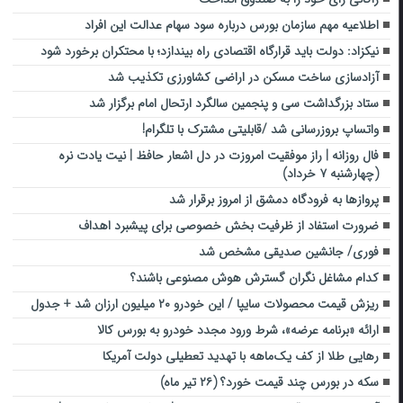
اطلاعیه مهم سازمان بورس درباره سود سهام عدالت این افراد
نیکزاد: دولت باید قرارگاه اقتصادی راه بیندازد؛ با محتکران برخورد شود
آزادسازی ساخت مسکن در اراضی کشاورزی تکذیب شد
ستاد بزرگداشت سی و پنجمین سالگرد ارتحال امام برگزار شد
واتساپ بروزرسانی شد /قابلیتی مشترک با تلگرام!
فال روزانه | راز موفقیت امروزت در دل اشعار حافظ | نیت یادت نره
(چهارشنبه ۷ خرداد)
پروازها به فرودگاه دمشق از امروز برقرار شد
ضرورت استفاد از ظرفیت بخش خصوصی برای پیشبرد اهداف
فوری/ جانشین صدیقی مشخص شد
کدام مشاغل نگران گسترش هوش مصنوعی باشند؟
ریزش قیمت محصولات سایپا / این خودرو ۲۰ میلیون ارزان شد + جدول
ارائه «برنامه عرضه»، شرط ورود مجدد خودرو به بورس کالا
رهایی طلا از کف‌ یک‌ماهه با تهدید تعطیلی دولت آمریکا
سکه در بورس چند قیمت خورد؟ (۲۶ تیر ماه)