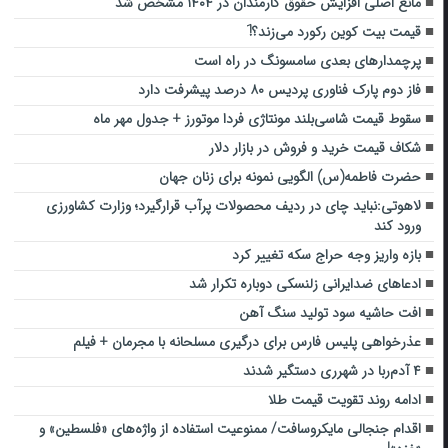
مانع اصلی افزایش حقوق کارمندان در ۱۴۰۴ مشخص شد
قیمت بیت کوین رکورد می‌زند؟!َ
پرچمدارهای بعدی سامسونگ در راه است
فاز دوم پارک فناوری پردیس ۸۰ درصد پیشرفت دارد
سقوط قیمت شاسی‌بلند مونتاژی فردا موتورز + جدول مهر ماه
شکاف قیمت خرید و فروش در بازار دلار
حضرت فاطمه(س) الگویی نمونه برای زنان جهان
لاهوتی:نباید چای در ردیف محصولات پرآب قرارگیرد؛ وزارت کشاورزی
ورود کند
بازه واریز وجه حراج سکه تغییر کرد
ادعاهای ضدایرانی زلنسکی دوباره تکرار شد
افت حاشیه سود تولید سنگ آهن
عذرخواهی پلیس فارس برای درگیری مسلحانه با مجرمان + فیلم
۴ آدم‌ربا در شهرری دستگیر شدند
ادامه روند تقویت قیمت طلا
اقدام جنجالی مایکروسافت/ ممنوعیت استفاده از واژه‌های «فلسطین» و