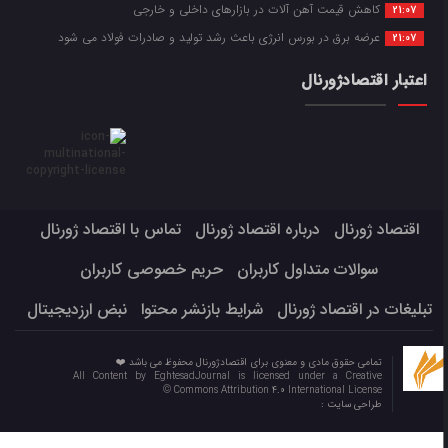
کاهش قیمت آهن آلات در بازارهای داخلی و خارجی
21:07
عرضه برق در بورس انرژی باعث رشد تولید و صادرات فولاد می شود
21:07
اعتبار اقتصادژورنال
اقتصاد ژورنال
درباره اقتصاد ژورنال
تماس با اقتصاد ژورنال
سوالات متداول کاربران
حریم خصوصی کاربران
تبلیغات در اقتصاد ژورنال
شرایط بازنشر محتوا
نبض ارزدیجیتال
تمامی حقوق مادی و معنوی برای اقتصادژورنال محفوظ می باشد ❤️
All Content by EghtesadJournal is licensed under a Creative
Commons Attribution 4.0 International License ©️
طراحی سایت :
Eghtesadjournal