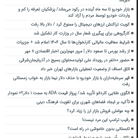
«غزه»!
بازار خودرو تا سه ماه آینده در رکود می‌ماند/ پزشکیان تعرفه را کم و
واردات خودرو توسط مردم را آزاد کند
کویت تراکنش ارزهای دیجیتال را ممنوع کرد / دلار بالا رفت
کارگروهی برای پیگیری شعار سال در وزارت کار تشکیل شد
شرایط معافیت مالیاتی کارتخوان‌ها تا سال ۱۴۰۴ اعلام شد + جزییات
از رشد بورس تا صعود دلار | مرور مهم‌ترین اخبار اقتصادی ۸ مهر
حضور ۱۰۰نفر در رویداد ملی تولیدمحتوای بسیج در آذربایجان‌شرقی
اتاق اصناف از وضعیت تعطیلی بازارهای تهران خبر داد
قهر سرمایه‌داران با بازار خودرو؛ با حذف دلار نیما بازار به خواب زمستانی
رفت
الگوی طلایی کاردانو تأیید شد/ پرواز قیمت ADA به سمت ۱ دلار؟+ نمودار
تأکید بر ایجاد فضاهای شهری برای تقویت فرهنگ دینی
چه عواملی فروش بازار ارز را زیاد کرد؟
رقیب ترامپ این مرد نیست!
تابستانی بدون خاموشی در راه است؟
زاکانی رأی خود را به صندوق انداخت