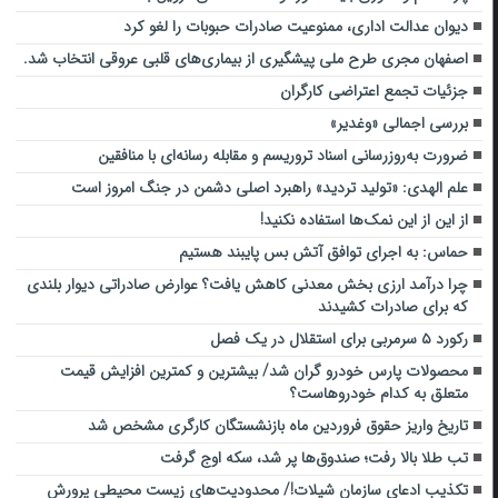
دیوان عدالت اداری، ممنوعیت صادرات حبوبات را لغو کرد
اصفهان مجری طرح ملی پیشگیری از بیماری‌های قلبی عروقی انتخاب شد.
جزئیات تجمع اعتراضی کارگران
بررسی اجمالی «وغدیر»
ضرورت به‌روزرسانی اسناد تروریسم و مقابله رسانه‌ای با منافقین
علم الهدی: «تولید تردید» راهبرد اصلی دشمن در جنگ امروز است
از این از این نمک‌ها استفاده نکنید!
حماس: به اجرای توافق آتش بس پایبند هستیم
چرا درآمد ارزی بخش معدنی کاهش یافت؟ عوارض صادراتی دیوار بلندی
که برای صادرات کشیدند
رکورد ۵ سرمربی برای استقلال در یک فصل
محصولات پارس خودرو گران شد/ بیشترین و کمترین افزایش قیمت
متعلق به کدام خودروهاست؟
تاریخ واریز حقوق فروردین ماه بازنشستگان کارگری مشخص شد
تب طلا بالا رفت؛ صندوق‌ها پر شد، سکه اوج گرفت
تکذیب ادعای سازمان شیلات!/ محدودیت‌های زیست محیطی پرورش