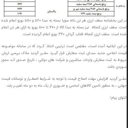
در این بخشنامه سقف ارزی هر تن دانه سویا بسته به مبدا ۵۲۰ و ۵۵۰ یورو اعلام شده
است. سقف ارزی کنجاله نیز بسته به مبدا کالا از ۴۷۰ تا ۵۰۰ یورو به ازای هر تن اعلام
شده است. سقف ارزی کنجاله افتاب گردان ۳۳۰ یورو اعلام گردیده است.
در این ابلاغیه آمده است، مقتضی است ترتیبی اتخاذ گـردد که در سامانه موضـوعه
قیمت اعلامی جدید مبنـای ثبت سفارش قرار گیـرد. مقـرر گردید ملاک بررسی ارزش
مربوط به ثبت سفارش واردات مباشرین و شرکت های دولتی ، تاریخ صـدور کـد مجوز
مـوردی باشد.
مقـرر گردید افزایش مهلت اصلاح قیمت با توجه به شـرایط اضطـرار و نوسانات قیمت
جهانی ، به منظور تامین کالاهای اساسی و ضـروری از یک ماه به دو ماه تغییـر یابد.
انتهای پیام/