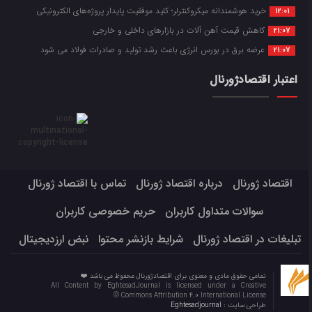
خرید هوشمندانه میکروکنترلر؛ کلید موفقیت پایدار پروژه‌های الکترونیکی
12:01
کاهش قیمت آهن آلات در بازارهای داخلی و خارجی
21:07
عرضه برق در بورس انرژی باعث رشد تولید و صادرات فولاد می شود
21:07
اعتبار اقتصادژورنال
اقتصاد ژورنال
درباره اقتصاد ژورنال
تماس با اقتصاد ژورنال
سوالات متداول کاربران
حریم خصوصی کاربران
تبلیغات در اقتصاد ژورنال
شرایط بازنشر محتوا
نبض ارزدیجیتال
تمامی حقوق مادی و معنوی برای اقتصادژورنال محفوظ می باشد ❤️
All Content by EghtesadJournal is licensed under a Creative
Commons Attribution 4.0 International License ©️
طراحی سایت :
Eghtesadjournal