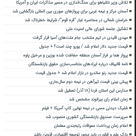
تلاش وزیر نتانیاهو برای سنگ‌اندازی در مسیر مذاکرات ایران و آمریکا
آسمان مرکز و نیمه غربی برای پروازهای عبوری بین المللی بازگشایی شد
خراسان شمالی در ‌محاصره غبار ‌”قره قوم”/ شرایط خطرناک شد
تشکیل جلسه شورای عالی امنیت ملی
مهدی قایدی در تیم منتخب جام ملت‌های آسیا قرار گرفت
قیمت جدید دلار اعلام شد / یورو چند است؟ + جدول
پرواز هما بر فراز آسمان منطقه حفاظت شده بوزین و مرخیل پاوه
نامه قالیباف درباره ایرادهای متناسب‌سازی حقوق بازنشستگان
قیمت جدید رنو ساندرو در بازار اعلام شد + جدول قیمت
پیش‌ بینی قیمت تیرآهن در نیمه دوم سال‌جاری
مدارس این استان فردا (۱۸ آذر) تعطیل شد
زمان اعلام رای بیرانوند مشخص شد
شلیک دیدنی مسی در نیمه نهایی کاپ آمریکا + فیلم
سرپرست صندوق بازنشستگی کشوری منصوب شد
اعلام زمان پرداخت معوقات رتبه‌بندی معلمان
پارک علم و فناوری باید محور توسعه اقتصادی قزوین باشد