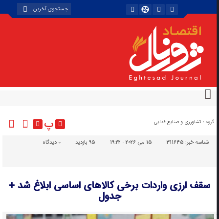
پ
گروه :
کشاورزی و صنایع غذایی
شناسه خبر:
311645
15 می 2026 - 19:22
95 بازدید
۰
دیدگاه
سقف ارزی واردات برخی کالاهای اساسی ابلاغ شد +
جدول