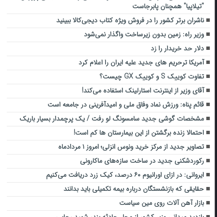
"تیلاپیا" همچنان پابرجاست
ناشران برتر کشور را در فروش ویژه کتاب دیجی‌کالا ببینید
وزیر راه: زمین بدون زیرساخت واگذار نمی‌شود
دلار حد خریدار را زد
آمریکا ترحریم های جدید علیه ایران را اعلام کرد
تفاوت کوییک S و کوییک GX چیست؟
آقای وزیر از اینترنت استارلینک استفاده می‌کند!
قائم پناه: ورزش نماد وفاق ملی و امیدآفرینی در جامعه است
مشخصات گوشی جدید سامسونگ لو رفت / یک پرچمدار بسیار باریک
احتمالا زنده برگشتن از این بیمارستان ها کم است!
تصاویر جدید از مرکز خرید ونوس انزلی؛ امروز ۱ مردادماه
رکوردشکنی جدید در ساخت سازه‌های ماکارونی
ایروانی: در ازای اورانیوم ۶۰ درصد، کیک زرد دریافت می‌کنیم
حقایقی که بازنشستگان درباره بیمه تکمیلی باید بدانند
بازار آهن آلات روی مین سیاست
بازدید میدانی وزیر کشور از محل حادثه بندر شهید رجایی