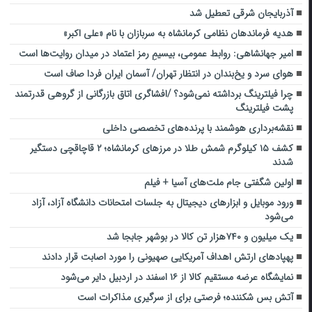
آذربایجان‌ شرقی تعطیل شد
هدیه فرماندهان نظامی کرمانشاه به سربازان با نام «علی اکبر»
امیر جهانشاهی: روابط عمومی، بیسیمِ رمز اعتماد در میدان روایت‌ها است
هوای سرد و یخ‌بندان در انتظار تهران/ آسمان ایران فردا صاف است
چرا فیلترینگ برداشته نمی‌شود؟ /افشاگری اتاق بازرگانی از گروهی قدرتمند
پشت فیلترینگ
نقشه‌برداری هوشمند با پرنده‌های تخصصی داخلی
کشف ۱۵ کیلوگرم شمش طلا در مرزهای کرمانشاه؛ ۲ قاچاقچی دستگیر
شدند
اولین شگفتی جام ملت‌های آسیا + فیلم
ورود موبایل و ابزارهای دیجیتال به جلسات امتحانات دانشگاه آزاد، آزاد
می‌شود
یک میلیون و ۷۴۰هزار تن کالا در بوشهر جابجا شد
پهپادهای ارتش اهداف آمریکایی صهیونی را مورد اصابت قرار دادند
نمایشگاه عرضه مستقیم کالا از ۱۶ اسفند در اردبیل دایر می‌شود
آتش بس شکننده؛ فرصتی برای از سرگیری مذاکرات است