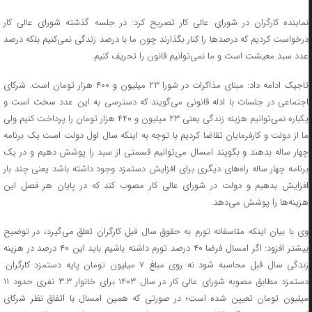
نماینده کارگران در شورای عالی کار تصریح کرد: در جلسه گذشته شورای عالی کار
درخواست کردیم که درصدها را کنار بگذارند چون ما با درصد زندگی‌ نمی‌کنیم بلکه درصد
عدد سبد معیشت است و ما نمی‌توانیم قانون را تحریف کنیم.
تاجیک ادامه داد: مبنای مذاکرات در شورا ۲۳ میلیون و ۴۰۰ هزار تومان است. شرکای
اجتماعی در جلسات با ادله قانونی می‌گویند که دسترسی به این عدد سخت است و
یکباره نمی‌توانیم هزینه زندگی یعنی ۲۳ میلیون و ۴۴۰ هزار تومان را پرداخت کنیم ولی
ما از دولت و کارفرمایان تقاضا کردیم با توجه به اینکه سال اول دولت است یک برنامه
چهار ساله بدهند و بگویند امسال می‌توانیم قسمتی از سبد را پوشش دهیم و در یک
برنامه چهار ساله راه‌های دیگری برای افزایش دستمزد وجود داشته باشد یعنی چند بار
افزایش بدهیم و دولت در شورای عالی کار مصوب کند که در پایان هر فصل این
هزینه‌ها را پوشش می‌دهد.
وی با بیان اینکه متاسفانه تورم به حقوق سال قبل کارگران تعلق می‌گیرد،‌ در توضیح
بیشتر افزود: اگر امسال فرضا ۴۰ درصد تورم داشته باشیم باید این ۴۰ درصد در هزینه
زندگی سال قبل محاسبه شود نه روی مبلغ ۷ میلیون تومان پایه دستمزد کارگران.
دستمزد مطابق مصوبه شورای عالی کار در سال ۱۴۰۳ برای خانوار ۳.۳ نفری حدود ۱۱
میلیون تومان تعیین شده است؛ در صورتی که همین امسال با اتفاق نظر شرکای