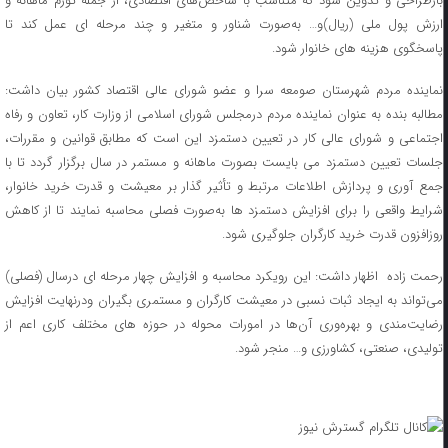
بازطراحی و تدوین شود که متناسب با شاخص‌های اقتصادی، از جمله تورم ماهانه و
ارزش پول ملی (ریال)و… به‌صورت شناور و متغیر و چند مرحله ای عمل کند تا
پاسخگوی هزینه های خانوار شود.
نماینده مردم شهرستان صومعه سرا و عضو شورای عالی اقتصاد کشور بیان داشت:
مطالبه بنده به عنوان نماینده مردم درمجلس شورای اسلامی از وزارت کار، تعاون و رفاه
اجتماعی و شورای عالی کار در تعیین دستمزد این است که مطابق قوانین و مقررات،
جلسات تعیین دستمزد می بایست بصورت ماهانه و مستمر در سال برگزار گردد تا با
جمع آوری و پردازش اطلاعات مرتبط و تأثیر گذار بر معیشت و قدرت خرید خانوار،
شرایط واقعی را برای افزایش دستمزد ها به‌صورت فصلی محاسبه نمایند تا از کاهش
روزافزون قدرت خرید کارگران جلوگیری شود.
رحمت زاده اظهار داشت: این رویکرد محاسبه و افزایش چهار مرحله ای درسال (فصلی)
می‌تواند به ایجاد ثبات نسبی در معیشت کارگران و مستمری بگیران ودرنهایت افزایش
رضایت‌مندی و بهره‌وری آن‌ها در امورات محوله در حوزه های مختلف کاری اعم از
تولیدی، صنعتی، کشاورزی و… منجر شود.