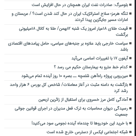
بلومبرگ: صادرات نفت ایران همچنان در حال افزایش است
تنگه هرمز؛ سلاح استراتژیک ایران در حال کند شدن است؟ / عربستان و
امارات مسیر جایگزین پیدا کردند
قیمت طلای ۱۸عیار امروز یک شنبه ۱۲بهمن/ طلا به کانال ۱۸میلیونی
برگشت
سیاست خارجی باید علاوه بر جنبه‌های سیاسی، حامل پیامدهای اقتصادی
باشد
آیفون ۱۷ با تغییرات اساسی می‌آید
کدام خط مترو به بیمارستان حکیم می رسد ؟
مین‌روبی پروژه راه‌آهن شلمچه ــ بصره ۱۰ روز آینده تمام می‌شود
بازگشت به دامنه مثبت در آغاز معاملات/ شاخص کل بورس ۶ هزار واحد
رشد کرد
آمادگی کامل مرز خسروی برای استقبال از زائرین اربعین
رسیدگی دیوان محاسبات به ترک فعل مدیران در اجرای قوانین جوانی
جمعیت
با خرید این خودروها تا چندماه آینده نجومی سود می‌کنید!
شبکه اجتماعی ایکس از دسترس خارج شده است