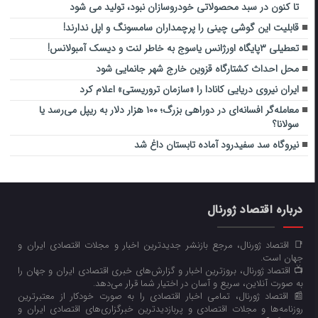
تا کنون در سبد محصولاتی خودروسازان نبود، تولید می شود
قابلیت این گوشی چینی را پرچمداران سامسونگ و اپل ندارند!
تعطیلی ۳پایگاه اورژانس یاسوج به خاطر لنت و دیسک آمبولانس!
محل احداث کشتارگاه قزوین خارج شهر جانمایی شود
ایران نیروی دریایی کانادا را «سازمان تروریستی» اعلام کرد
معامله‌گر افسانه‌ای در دوراهی بزرگ؛ ۱۰۰ هزار دلار به ریپل می‌رسد یا
سولانا؟
نیروگاه سد سفیدرود آماده تابستان داغ شد
درباره اقتصاد ژورنال
📑 اقتصاد ژورنال، مرجع بازنشر جدیدترین اخبار و مجلات اقتصادی ایران و
جهان است.
📺 اقتصاد ژورنال، بروزترین اخبار و گزارش‌های خبری اقتصادی ایران و جهان را
به صورت آنلاین، سریع و آسان در اختیار شما قرار می‌‌دهد.
📰 اقتصاد ژورنال، تمامی اخبار اقتصادی را به صورت خودکار از معتبرترین
روزنامه‌ها و مجلات اقتصادی و پربازدیدترین خبرگزاری‌های اقتصادی ایران و