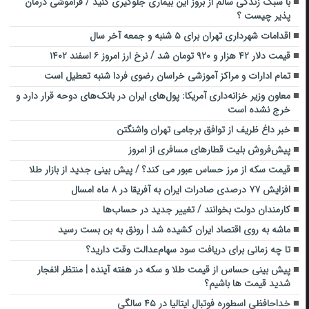
با سبک زندگی سالم از بروز این بیماری جلوگیری کنید / فراموشی درمان
پذیر چیست ؟
اقدامات شهرداری تهران برای ۵ شنبه و جمعه آخر سال
قیمت دلار ۴۲ هزار و ۹۲۰ تومان شد / نرخ ارز امروز ۶ اسفند ۱۴۰۲
تمام ادارات و مراکز آموزشی خراسان رضوی فردا شنبه تعطیل است
معاون وزیر خزانه‌داری آمریکا: پول‌های ایران در بانک‌های دوحه قرار دارد و
خرج نشده است
خبر داغ ظریف از توافق برجامی تهران واشنگتن
پیش‌فروش بلیت قطارهای مسافری از امروز
قیمت سکه از مرز حساس عبور می کند؟ / پیش بینی جدید از بازار طلا
افزایش ۷۷ درصدی صادرات ایران به آفریقا در ۸ ماه امسال
کارمندان دولت بخوانند / تغییر جدید در حساب‌ها
ماشه به روی اقتصاد ایران کشیده شد | رونق به بن بست رسید
تا چه زمانی برای دریافت سود سهام‌عدالت وقت دارید؟
پیش بینی حساس از قیمت طلا و سکه در هفته آینده | منتظر انفجار
شدید قیمت ها باشیم؟
خداحافظی اسطوره فوتبال ایتالیا در ۴۵ سالگی