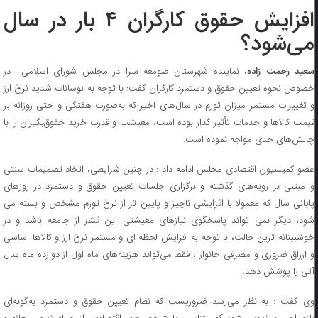
افزایش حقوق کارگران ۴ بار در سال
می‌شود؟
عید رحمت زاده
، نماینده شهرستان صومعه سرا در مجلس شورای اسلامی در
خصوص نحوه تعیین حقوق و دستمزد کارگران گفت: با توجه به نوسانات شدید نرخ ارز
و تغییرات مستمر میزان تورم در سال‌های اخیر که به‌صورت هفتگی و حتی روزانه بر
قیمت کالاها و خدمات تأثیر گذار بوده است، معیشت و قدرت خرید حقوق‌بگیران را با
چالش‌های جدی مواجه نموده است.
عضو کمیسیون اقتصادی مجلس ادامه داد : در چنین شرایطی، اتخاذ تصمیمات سنتی
و مبتنی بر رویه‌های گذشته و برگزاری جلسات تعیین حقوق و دستمزد در روزهای
پایانی سال که معمولا با افزایشی ناچیز و پایین تر از نرخ تورم مشخص و بسته می
شود، دیگر نمی تواند پاسخگوی نیازهای معیشتی این قشر از جامعه باشد و در
خوشبینانه ترین حالت، با توجه به افزایش لحظه ای و مستمر نرخ ارز و کالاها اساسی
و ارزاق ضروری و مصرفی خانوار ، فقط می‌تواند هزینه‌های ماه اول از دوازده ماه سال
آتی را پوشش دهد.
وی گفت : به نظر می‌رسد ضروریست که نظام تعیین حقوق و دستمزد به‌گونه‌ای