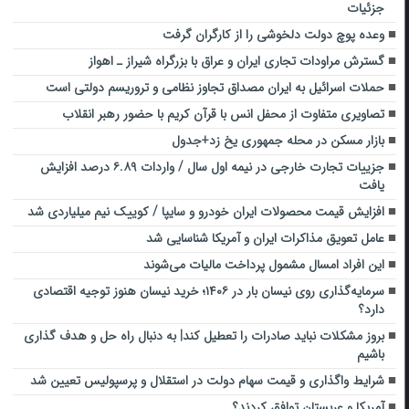
جزئیات
وعده پوچ دولت دلخوشی را از کارگران گرفت
گسترش مراودات تجاری ایران و عراق با بزرگراه شیراز ـ اهواز
حملات اسرائیل به ایران مصداق تجاوز نظامی و تروریسم دولتی است
تصاویری متفاوت از محفل انس با قرآن کریم با حضور رهبر انقلاب
بازار مسکن در محله جمهوری یخ زد+جدول
جزییات تجارت خارجی در نیمه اول سال / واردات ۶.۸۹ درصد افزایش
یافت
افزایش قیمت محصولات ایران خودرو و سایپا / کوییک نیم میلیاردی شد
عامل تعویق مذاکرات ایران و آمریکا شناسایی شد ‎
این افراد امسال مشمول پرداخت مالیات می‌شوند
سرمایه‌گذاری روی نیسان بار در ۱۴۰۶؛ خرید نیسان هنوز توجیه اقتصادی
دارد؟
بروز مشکلات نباید صادرات را تعطیل کند| به دنبال راه حل و هدف گذاری
باشیم
شرایط واگذاری و قیمت سهام دولت در استقلال و پرسپولیس تعیین شد
آمریکا و عربستان توافق کردند؟