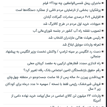
ماجرای ریمل شمس‌الواعظین چه بود!؟+ فیلم
پزشکیان: بخشی از نارضایتی مردم ناشی از عملکرد دستگاه‌ها است
افزایش ۴۰۹ درصدی صادرات گمرکات آبادان
حبوبات، خرید اول مردم در طرح کالابرگ شد
تصویب نقشه راه آب کشور در جلسه شورای‌عالی آب
رئیس هیئت هاکی مازندران انتخاب شد
تعرفه واردات موبایل ابلاغ شد
دست رد انگلیس بر سینه ترامپ / واکنش نخست وزیر انگلیس به پیشنهاد
جنجالی
راه اندازی مجدد قطارهای ترکیبی به مقصد کربلای معلی
رقم حقوق بازنشستگان تامین اجتماعی بانک رفاه تغییر کرد؟
پیداشدن پیرزن ۸۰ ساله پس از ۱۵ ساعت جست‌وجو در منطقه چهل‌چای
فروش شیرخشک رژیمی فقط با نسخه / سهمیه ۱۰ عدد درماه برای کودکان
زیر ۲ سال
واردات ۲۳ میلیون تن کالای اساسی در سال/پیامد خرید نهاده دامی از
آمریکا