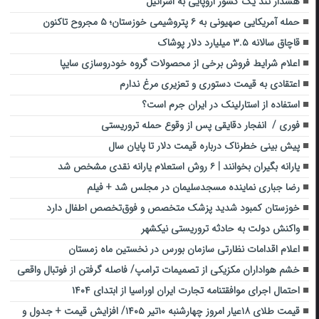
هشدار تند یک کشور اروپایی به اسرائیل
حمله آمریکایی صهیونی به ۶ پتروشیمی‌‌ خوزستان؛ ۵ مجروح تاکنون
قاچاق سالانه ۳.۵ میلیارد دلار پوشاک
اعلام شرایط فروش برخی از محصولات گروه خودروسازی سایپا
اعتقادی به قیمت دستوری و تعزیری مرغ ندارم
استفاده از استارلینک در ایران جرم است؟
فوری / انفجار دقایقی پس از وقوع حمله تروریستی
پیش بینی خطرناک درباره قیمت دلار تا پایان سال
یارانه بگیران بخوانند | ۶ روش استعلام یارانه نقدی مشخص شد
رضا جباری نماینده مسجدسلیمان در مجلس شد + فیلم
خوزستان کمبود شدید پزشک متخصص و فوق‌تخصص ‌اطفال دارد
واکنش دولت به حادثه تروریستی نیکشهر
اعلام اقدامات نظارتی سازمان بورس در نخستین ماه زمستان
خشم هواداران مکزیکی از تصمیمات ترامپ/ فاصله گرفتن از فوتبال واقعی
احتمال اجرای موافقتنامه تجارت ایران اوراسیا از ابتدای ۱۴۰۴
قیمت طلای ۱۸عیار امروز چهارشنبه ۱۰تیر ۱۴۰۵/ افزایش قیمت + جدول و