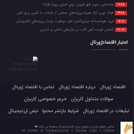
جابه‌جایی حریم شهر قزوین برای اجرای پروژه فولاد!
11:28
فولاد نوین آرکا؛ همراه پروژه‌های صنعتی از انتخاب تا تأمین ورق آهن
19:28
خرید هوشمندانه میکروکنترلر؛ کلید موفقیت پایدار پروژه‌های الکترونیکی
12:01
کاهش قیمت آهن آلات در بازارهای داخلی و خارجی
21:07
اعتبار اقتصادژورنال
اقتصاد ژورنال
درباره اقتصاد ژورنال
تماس با اقتصاد ژورنال
سوالات متداول کاربران
حریم خصوصی کاربران
تبلیغات در اقتصاد ژورنال
شرایط بازنشر محتوا
نبض ارزدیجیتال
تمامی حقوق مادی و معنوی برای اقتصادژورنال محفوظ می باشد ❤️
All Content by EghtesadJournal is licensed under a Creative