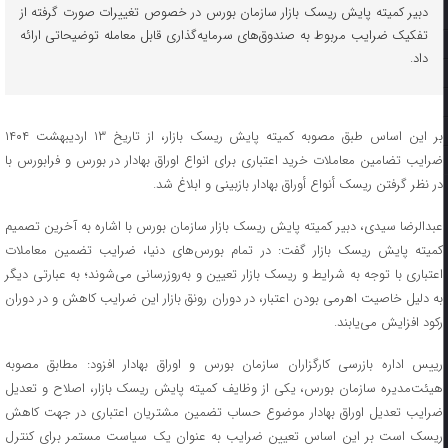
دبیر کمیته پایش ریسک بازار سازمان بورس در خصوص تغییرات صورت گرفته از
تفکیک ضرایب مربوط به صندوق‌های سرمایه‌گذاری قابل معامله توضیحاتی ارائه
داد.
بر این اساس طبق مصوبه کمیته پایش ریسک بازار، از تاریخ ۱۳ اردیبهشت ۱۴۰۴
ضرایب تضامین معاملات خرید اعتباری برای انواع اوراق بهادار در بورس و فرابورس با
در نظر گرفتن ریسک أنواع أوراق بهادار بازبینی و ابلاغ شد.
عبدالرضا سیدی، دبیر کمیته پایش ریسک بازار سازمان بورس با اشاره به آخرین تصمیم
کمیته پایش ریسک بازار گفت: در تمام بورس‌های دنیا، ضرایب تضمین معاملات
اعتباری با توجه به شرایط و ریسک بازار تعیین و به‌روزرسانی می‌شوند؛ به عبارتی دیگر
به دلیل خاصیت اهرمی بودن اعتبار، در دوران رونق بازار این ضرایب کاهش و در دوران
رکود افزایش می‌یابند.
رییس اداره بازرسی کارگزاران سازمان بورس و اوراق بهادار افزود: مطابق مصوبه
هیئت‌مدیره سازمان بورس، یکی از وظایف کمیته پایش ریسک بازار، اصلاح و تعدیل
ضرایب تعدیل اوراق بهادار موضوع حساب تضمین مشتریان اعتباری در جهت کاهش
ریسک است بر این اساس تعیین ضرایب به عنوان یک سیاست مستمر برای کنترل