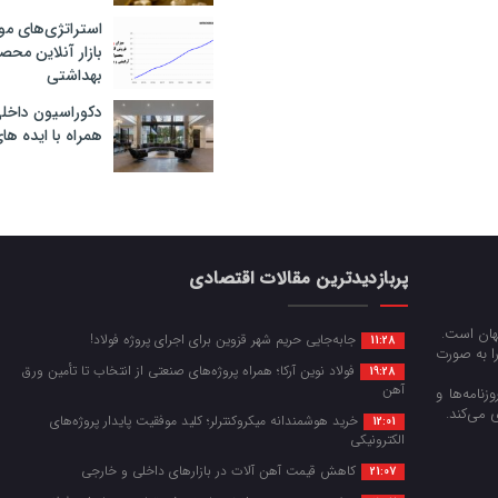
استراتژی‌های مو
بازار آنلاین محص
بهداشتی
دکوراسیون داخل
همراه با ایده ها
پربازدیدترین مقالات اقتصادی
جهان است.
جابه‌جایی حریم شهر قزوین برای اجرای پروژه فولاد!
11:28
را به صورت
فولاد نوین آرکا؛ همراه پروژه‌های صنعتی از انتخاب تا تأمین ورق
19:28
آهن
زنامه‌ها و
 می‌کند.
خرید هوشمندانه میکروکنترلر؛ کلید موفقیت پایدار پروژه‌های
12:01
الکترونیکی
کاهش قیمت آهن آلات در بازارهای داخلی و خارجی
21:07