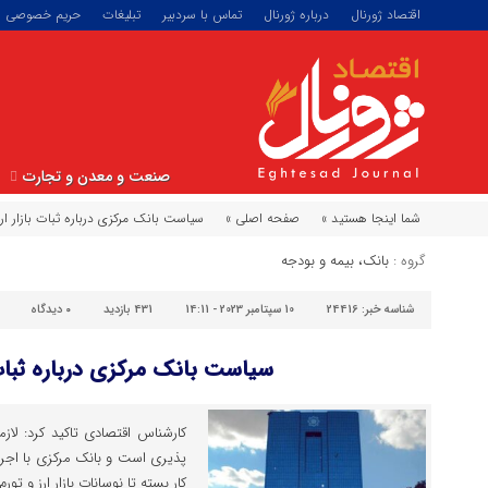
اقتصاد ژورنال
درباره ژورنال
تماس با سردبیر
تبلیغات
حریم خصوصی
صنعت و معدن و تجارت
شما اینجا هستید »
صفحه اصلی »
سیاست بانک مرکزی درباره ثبات بازار ارز
گروه :
بانک، بیمه و بودجه
شناسه خبر:
24416
10 سپتامبر 2023 - 14:11
431 بازدید
۰
دیدگاه
سیاست بانک مرکزی درباره ثبات ب
کارشناس اقتصادی تاکید کرد: لاز
پذیری است و بانک مرکزی با اجر
کار بسته تا نوسانات بازار ارز و تورم 