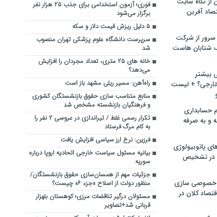
ن از نگاه سایت
فوری؛ آزمون استخدامی برای جذب ۲۵ هزار نفر
صاد آفرین
برگزار می‌شود
۵ دلیل ریزش قیمت دلار و سکه
سرور از شرکت
سرپرست دانشگاه علوم پزشکی تهران منصوب
 شتابان هاست
شد
خانه های ۲۵ متری، تعداد مجردان را افزایش
می‌دهد؟
ی بیشتر
راه‌‍‌آهن: مسیر ریلی مشهد باز است
خارجی؟ + لیست
منابع متناسب سازی حقوق بازنشستگان کشوری
و فرهنگیان بازنشسته مشخص شد
م حسابداری
تکرار رسمی غلط / تیراندازی در عروسی ۲ نفر را
ه و به صرفه
به کام مرگ فرستاد
فرزین: نرخ ارز سیاسی افزایش یافت
ای پاتوبیولوژی
بیانیه مسئول سیاست خارجی اتحادیه اروپا درباره
 در تشخیص
سوریه
جزئیات مهم از همسان‌سازی حقوق بازنشستگان/
خصوصی سازی
منظور دولت از اصلاح «جزء ۶» چیست؟
تصاد کلان در
مسئولان درگیر تناقضات مرزی؛ کوهستان بلهزار
قربانی شد+تصاویر