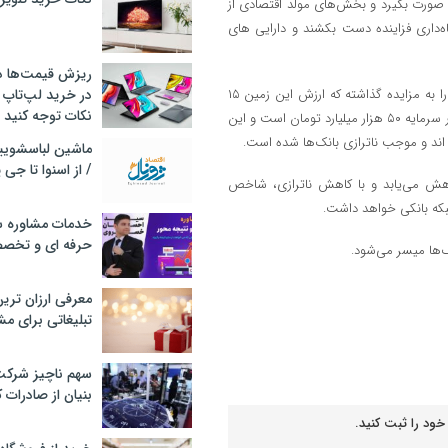
ت صورت بگیرد و بخش‌های مولد اقتصادی از
ه‌داری فزاینده دست بکشند و دارایی های
ریزش قیمت‌ها در 
این کارشناس اقتصاد ادامه داد: مصداق آن بانک تجارت است که زمین بزرگی را به مزایده گذاشته که ارزش این زمین ۱۵
در خرید لپ‌تاپ 
نکات توجه کنید
هزار هزار میلیارد تومان اعلام شده است، در حالی که ارزش بانک تجارت در بازار سرمایه ۵۰ هزار میلیارد تومان است و این
ه اند و موجب ناترازی بانک‌ها شده است.
/ از اسنوا تا جی
کاهش می‌یابد و با کاهش ناترازی، شاخص
که بانکی خواهد داشت.
خدمات مشاوره سئ
حرفه ای و تخص
ک‌ها میسر می‌شود.
معرفی ارزان تری
تبلیغاتی برای مش
سهم ناچیز شرک
بنیان از صادرات 
خود را ثبت کنید.