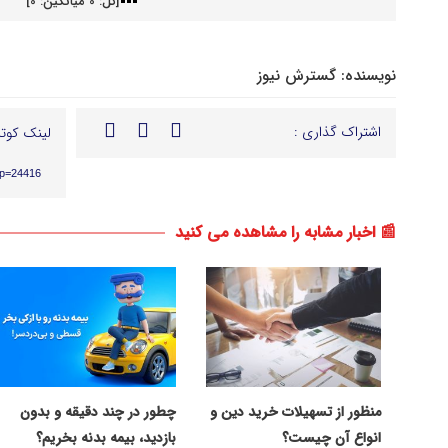
[کل:
0
میانگین:
0
]
نویسنده:
گسترش نیوز
اشتراک گذاری :
لینک کوتا
?p=24416
📰 اخبار مشابه را مشاهده می کنید
منظور از تسهیلات خرید دین و
چطور در چند دقیقه و بدون
انواع آن چیست؟
بازدید، بیمه بدنه بخریم؟