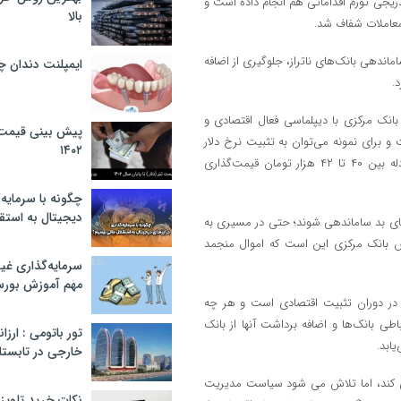
ریجی تورم اقداماتی هم انجام داده است و
بالا
ز معاملات شفاف شد.
ماندهی بانک‌های ناتراز، جلوگیری از اضافه
ایمپلنت دندان 
.
انک مرکزی با دیپلماسی فعال اقتصادی و
پیش بینی قیمت ت
و برای نمونه می‌توان به تثبیت نرخ دلار
۱۴۰۲
اشاره کرد که در بازار غیررسمی در کانال ۴۸ و ۴۹ هزار تومان و در مرکز مبادله بین ۴۰ تا ۴۲ هزار تومان قیمت‌گذاری
چگونه با سرمایه‌
دیجیتال به استق
ای بد ساماندهی شوند؛ حتی در مسیری به
اش بانک مرکزی این است که اموال منجمد
سرمایه‌گذاری غ
مهم آموزش بور
 در دوران تثبیت اقتصادی است و هر چه
طی بانک‌ها و اضافه برداشت آنها از بانک
تور باتومی : ارزا
ابد.
خارجی در تابستان ۰۲
ی کند، اما تلاش می شود سیاست مدیریت
نکات خرید تلویزیون