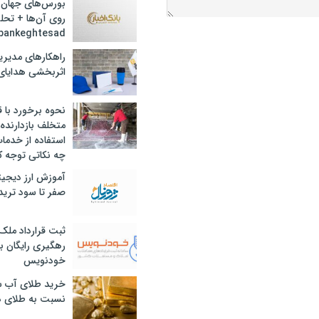
بورس‌های جهان 
روی آن‌ها + تحل
bankeghtesad
راهکارهای مدیری
اثربخشی هدایای 
نحوه برخورد با ق
متخلف بازدارنده
استفاده از خدما
چه نکاتی توجه ک
آموزش ارز دیجیت
صفر تا سود ترید 
ثبت قرارداد ملک
رهگیری رایگان با
خودنویس
خرید طلای آب ش
نسبت به طلای د