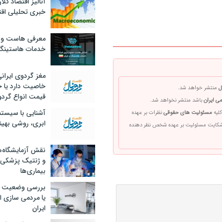
آنالیز اقتصاد کلا
خبری تحلیلی اقت
معرفی هاست و 
خدمات هاستینگ
مغز گردوی ایران
خاصیت دارد یا 
ل
منتشر خواهد شد.
قیمت انواع گردو
ی ایران
باشد منتشر نخواهد شد.
آشنایی با سیست
کلیه
مسئولیت های حقوقی
نظرات بر عهده
ابری، روشی بهین
 شکایت مسئولیت بر عهده شخص نظر دهنده
نقش آزمایشگاه‌ه
و ژنتیک پزشکی
بیماری‌ها
بررسی وضعیت 
یا مردمی سازی اق
ایران