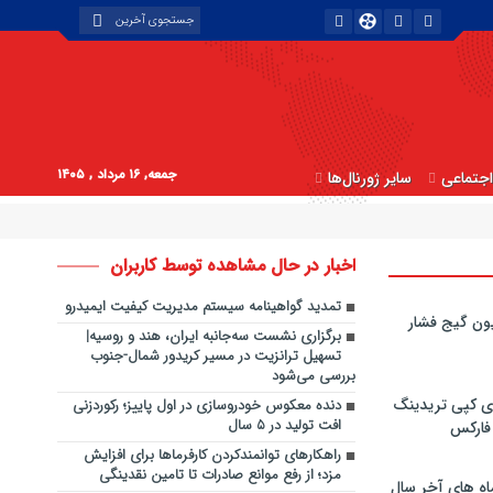
جمعه, ۱۶ مرداد , ۱۴۰۵
جتماعی
سایر ژورنال‌ها
اخبار در حال مشاهده توسط کاربران
تمدید گواهینامه سیستم مدیریت کیفیت ایمیدرو
ون گیج فشار
برگزاری نشست سه‌جانبه ایران، هند و روسیه|
تسهیل ترانزیت در مسیر کریدور شمال-جنوب
بررسی می‌شود
ی کپی‌ تریدینگ
دنده معکوس خودروسازی در اول پاییز؛ رکوردزنی
افت تولید در ۵ سال
 فارکس
راهکارهای توانمندکردن کارفرماها برای افزایش
مزد؛ از رفع موانع صادرات تا تامین نقدینگی
اه های آخر سال