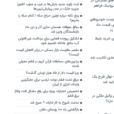
های اینترنتی در
ثبت رکورد جدید بارش‌ها در غرب و جنوب کشور|
ترونیک فراهم
جزیره خارک در صدر پربارش‌ترین‌ها
پنج نکته درباره اولین حراج سکه / کدام سکه را
 قیمت خودروهای
بخریم؟
 قیمت دنا،
مبالغ معوقات همسان سازی آذر و دی ماه
 زد
بازنشستگان واریز شد
ی خرید بلیط
تشکیل پرونده قضایی برای برداشت غیر قانونی
آب؛ منابع عادلانه تقسیم شود
مقصر مقاومت بازار مسکن در برابر کاهش قیمت
کیست؟
هندی تکذیب شد
برترین‌های مسابقات قرآن کریم در قشم معرفی
شدند
چرا قیمت دلار از ۵۵ هزار تومان گذشت؟
له نهال طرح یک
عراق تحت فشار دولت ترامپ برای جایگزینی
لید شد
واردات انرژی از ایران
تخصیص اعتبارات ویژه برای رفع مشکل افت ولتاژ
ن وکیل ملکی در
برق قشم
دارد؟
ساعت شروع به کار ادارات ۹ صبح شد
بازگشایی راه ۱۰۰ روستای دلفان