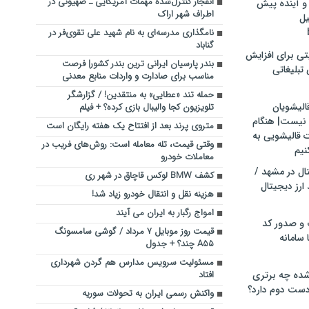
انفجار کنترل‌شده ‌مهمات آمریکایی ـ صهیونی در
و آینده پیش
اطراف شهر اراک
یل
نامگذاری مدرسه‌ای ‌به نام شهید علی تقوی‌فر ‌در
گناباد
تی برای افزایش
بندر پارسیان ایرانی ترین بندر کشور| فرصت
تبلیغاتی
مناسب برای صادارت و واردات منابع معدنی
حمله تند «عطایی» به منتقدین! / گزارشگر
الیشویان
تلویزیون کجا والیبال بازی کرده؟ + فیلم
 نیست| هنگام
متروی پرند بعد از افتتاح یک هفته رایگان است
ت قالیشویی به
وقتی قیمت، تله معامله است: روش‌های فریب در
نیم
معاملات خودرو
ال در مشهد /
کشف BMW لوکس قاچاق در شهر ری
ارز دیجیتال
هزینه نقل و انتقال خودرو زیاد شد!
امواج رگبار به ایران می آیند
 و صدور کد
قیمت روز موبایل ۷ مرداد / گوشی سامسونگ
 سامانه
A۵۵ چند؟ + جدول
مسئولیت سرویس مدارس هم گردن شهرداری
ده چه برتری
افتاد
ست دوم دارد؟
واکنش رسمی ایران به تحولات سوریه