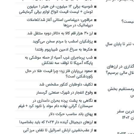
شومینه برقی ۱۲ میلیون، فن هیتر ۱ میلیون
تومان + لیست قیمت انواع لوازم برقی گرمایشی
عراقچی: دیپلماسی استانی آغاز شد/تعاملات
چیست؟
‌دیپلماتیک در مرزها
ارز ۳۰ هزار قلم کالا به «تالار دوم» منتقل شد
پزشکیان امشب با مردم سخن می‌گوید
تر تا پایان سال
هکرها به سراغ ادمین شیباریوم رفتند!
شب پرماجرای غرب آسیا؛ از حمله موشکی به
پایگاه آمریکا تا توقف سه نفتکش
گذاری در ارزهای
صعود بی‌پایان فلز زرد؛ چرا قیمت طلا در حال
لال مالی برسیم؟
رکوردشکنی است؟
تکلیف داوطلبان کنکور مشخص شد
یرمستقیم بخش
وقوع انفجار در شهرک صنعتی گرمسار
س
نگاهی به پشت پرده بحران دامداری در
سیستان/ گرانی نهاده دام مولد را نابود کرد + فیلم
نترین سفر
پهنای باند مناسب حرکت دلار
۱۴
ارزهای دیجیتال آینده دار ۲۰۲۴ که باید بشناسید!
از عقب‌نشینی ارتش اسرائیل تا نقض مرز آبی
 ۲۰۲۳