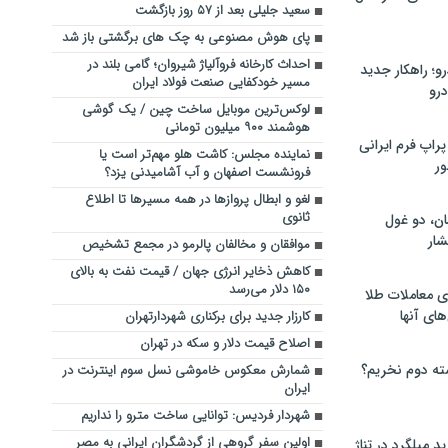
سعید جلیلی بعد از ۵۷ روز بازگشت
پای هوش مصنوعی به چک های برگشتی باز شد
احداث کارخانه فروآلیاژ شیروان؛ گامی بلند در
؛ راهکار جدید
مسیر خودکفایی صنعت فولاد ایران
رو
لوکس‌ترین موبایل ساخت چین / یک گوشی
هوشمند ۹۰۰ میلیون تومانی
راپ فرم ایرانی
نماینده مجلس: کاشت هلو مهم‌تر است یا
ور
فرونشست اصفهان و آب آشامیدنی یزد؟
لغو و ابطال پروازها در همه مسیرها تا اطلاع
ثانوی
ان، دو غول
ار
موافقان و مخالفان پالرمو در مجمع تشخیص
کاهش ذخایر انرژی جهان / قیمت نفت به بالای
۱۵۰ دلار می‌رسد
ی معاملات طلا
های آنها
کارزار جدید برای برکناری شهردارتهران
اصلاح قیمت دلار و سکه در تهران
ته دوم نخریم؟
شمارش معکوس خاموشی نسل سوم اینترنت در
ایران
شهردار فردیس: توانایی ساخت مترو را نداریم
اولین سفر گروهی از گردشگران ایرانی به مصر
 میلگرد در تناژ