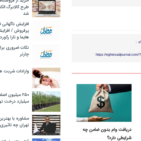
خرید از فروشگاه‌
طرح کالابرگ الک
شد
افزایش ناگهانی
پرفروش / افزایش
هایما و تارا رکورد
ه :
نکات ضروری برا
چارتر
https://eghtesadjournal.com/
وارادات شربت 
۲۵۰ میلیون اص
میلیارد درخت تو
مشاوره با بهتری
تهران چه تاثیری 
دریافت وام بدون ضامن چه
شرایطی دارد؟