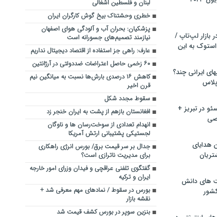
لبنان و فلسطین اشغالی
خطری وحشتناک بیخ گوش کارگران ایران
پزشکیان: بحران آب و آلودگی هوای اصفهان
بازار لپ‌تاپ /
نیازمند تصمیم‌های جسورانه است
استوک به این
عارف: راهی جز استفاده از اقتصاد دیجیتال نداریم
۶۰ زخمی حاصل اعتراضات ضددولتی در آرژانتین
ماشین لباسشویی‎های ایرانی چند؟
کاهش ۱۶ درصدی بارش‌ها نسبت به میانگین نیم
 پلاس
قرن اخیر
سقوط مجدد شکل
و در تبریز +
افغانستان بازهم از پشت به ایران خنجر زد
صی
انهدام تعدادی از سوخت‌رسان ها و ناوگان
لجستیکی پشتیبانی ارتش آمریکا
ن هدایای
جدال بر سر قیمت برق/ بورس انرژی راهکاری
تریان
برای مدیریت ناترازی است؟
گفتگوی تلفنی عراقچی و فیدان وزرای امور خارجه
ایران و ترکیه
ت های دانش
بورس در سقوط / نمادهای مهم معرفی شد +
کشور
نقشه بازار
بنزین سوپر در بورس کشف قیمت شد