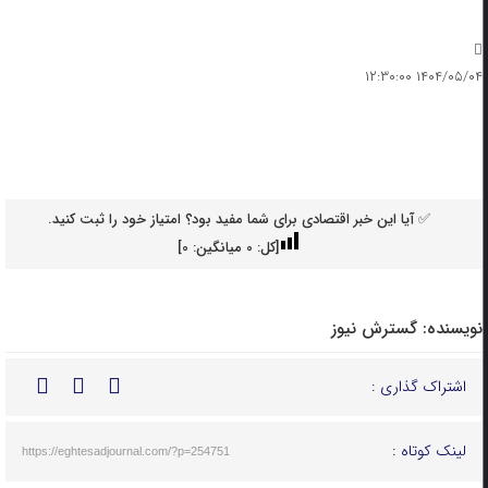
۱۴۰۴/۰۵/۰۴ ۱۲:۳۰:۰۰
✅ آیا این خبر اقتصادی برای شما مفید بود؟ امتیاز خود را ثبت کنید.
[کل:
0
میانگین:
0
]
نویسنده:
گسترش نیوز
اشتراک گذاری :
لینک کوتاه :
https://eghtesadjournal.com/?p=254751