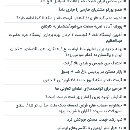
تیر خلاص ایران شلیک شد | اقتصاد اسرائیل فلج شد
طمع پورتو مشتریان طارمی را فراری داد!
تداوم عقب‌گرد فلز زرد/ کاهش قیمت طلا و سکه تا کجا ادامه دارد؟
پورشه آماده ضربه سخت می‌شود/هشدار به کارکنان
آخرین ایستگاه خط ۶ کجاست ؟ /زمان بهره برداری ایستگاه حرم حضرت
عبدالعظیم
بهانه جدید برای تعلیق خط لوله صلح / همکاری های اقتصادی – تجاری
ایران و پاکستان به کدام سو می‌رود؟
اختلاف بین هریس و بایدن بالا گرفت
بازار مسکن در پردیس داغ شد + جدول
قیمت طلا و سکه امروز جمعه ۲۸ فروردین + جدول
طرحی برای توانمندسازی اعضای تعاونی ها
افزایش تولید بنزین | آمار وزیر نفت درست است؟
جشنواره حساب های قرض الحسنه بانک ملت جذاب تر شد/ اعطای
تسهیلات به سپرده گذاران با شرایط ویژه
تب رشد قیمت مسکن فروکش کرد
۲۰ هزار سفر اربعینی با تاکسی‌های اینترنتی