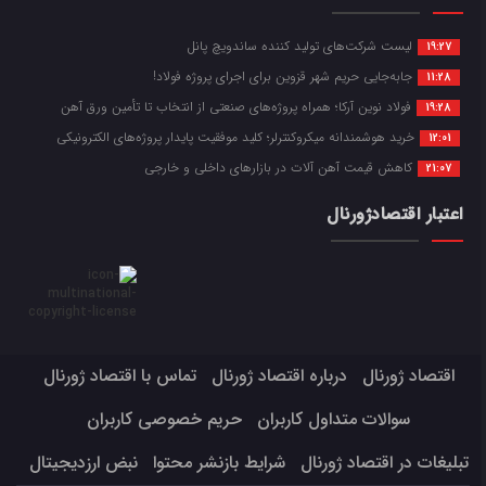
لیست شرکت‌های تولید کننده ساندویچ پانل
19:27
جابه‌جایی حریم شهر قزوین برای اجرای پروژه فولاد!
11:28
فولاد نوین آرکا؛ همراه پروژه‌های صنعتی از انتخاب تا تأمین ورق آهن
19:28
خرید هوشمندانه میکروکنترلر؛ کلید موفقیت پایدار پروژه‌های الکترونیکی
12:01
کاهش قیمت آهن آلات در بازارهای داخلی و خارجی
21:07
اعتبار اقتصادژورنال
اقتصاد ژورنال
درباره اقتصاد ژورنال
تماس با اقتصاد ژورنال
سوالات متداول کاربران
حریم خصوصی کاربران
تبلیغات در اقتصاد ژورنال
شرایط بازنشر محتوا
نبض ارزدیجیتال