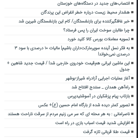
انتصاب‌های جدید در دستگاه‌های خوزستان
هشدار محیط زیست درباره خطر انقراض این پرندگان
خبر غافلگیرکننده برای بازنشستگان/ کام این بازنشستگان شیرین شد
چرا طالبان سوخت ایران را پس فرستاد؟
تسویه معاملات بورس کالا کلید خورد
به فکر نسل آینده سوپرمارکت‌داران باشیم| مالیات ۱۰ درصدی با سود ۳
درصدی نمی‌خواند!
این ماشین ایرانی هم‌قیمت خودروی خارجی شد! / قیمت جدید شاهین +
جدول
آغاز عملیات اجرایی آزادراه شیراز-بوشهر
راه‌آهن همدان _ سنندج افتتاح شد
بازتاب پیام پزشکیان در آسوشتیدپرس
تصویر کمتر دیده شده از بارگاه امام حسین (ع)+ عکس
ناصرامانی : به هر محله ای که سر می زنیم مردم از سرقت ناراحت هستند
افزایش شدید قیمت اسباب بازی در راه است
قیمت طلا قربانی تازه گرفت