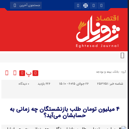
پ
گروه :
بانک، بیمه و بودجه
شناسه خبر:
254751
26 جولای 2025 - 15:10
226 بازدید
۰
دیدگاه
۴ میلیون تومان طلب بازنشستگان چه زمانی به
حسابشان می‌آید؟