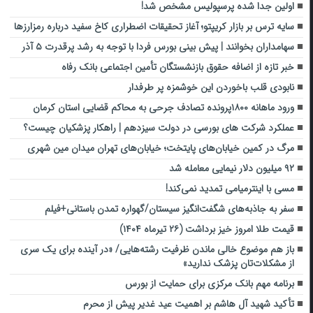
اولین جدا شده پرسپولیس مشخص شد!
سایه ترس بر بازار کریپتو؛ آغاز تحقیقات اضطراری کاخ سفید درباره رمزارزها
سهامداران بخوانند | پیش بینی بورس فردا با توجه به رشد پرقدرت ۵ آذر
خبر تازه از اضافه حقوق بازنشستگان تأمین اجتماعی بانک رفاه
نابودی قلب باخوردن این خوشمزه پر طرفدار
ورود ماهانه ۱۸۰۰پرونده تصادف جرحی به محاکم قضایی استان کرمان
عملکرد شرکت‌ های بورسی در دولت سیزدهم | راهکار پزشکیان چیست؟
مرگ در کمین خیابان‌های پایتخت؛ خیابان‌های تهران میدان مین شهری
۹۲ میلیون دلار نیمایی معامله شد
مسی با اینترمیامی تمدید نمی‌کند!
سفر به جاذبه‌های شگفت‌انگیز سیستان/گهواره تمدن‌ باستانی+فیلم
قیمت طلا امروز خیز برداشت (۲۶ تیرماه ۱۴۰۴)
باز هم موضوع خالی ماندن ظرفیت رشته‌هایی/ «در آینده برای یک سری
از مشکلات‌تان پزشک ندارید»
برنامه مهم بانک مرکزی برای حمایت از بورس
تأکید شهید آل هاشم بر اهمیت عید غدیر پیش از محرم