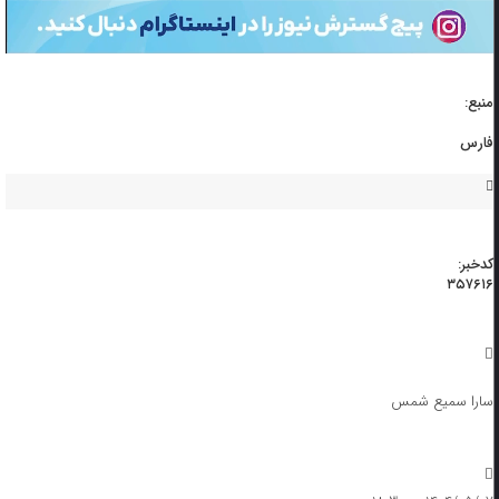
منبع:
فارس
کدخبر:
۳۵۷۶۱۶
سارا سمیع شمس