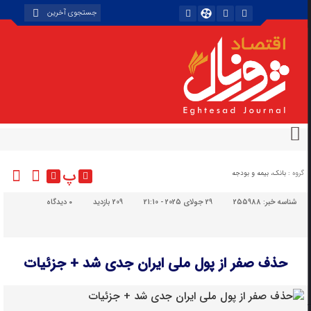
پ
گروه :
بانک، بیمه و بودجه
شناسه خبر:
255988
29 جولای 2025 - 21:10
209 بازدید
۰
دیدگاه
حذف صفر از پول ملی ایران جدی شد + جزئیات