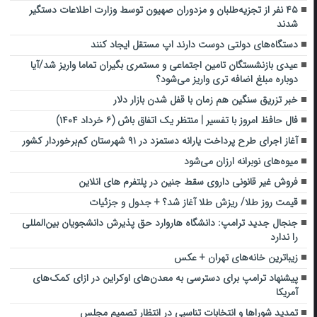
۴۵ نفر از تجزیه‌طلبان و مزدوران صهیون توسط وزارت اطلاعات دستگیر
شدند
دستگاه‌های دولتی دوست دارند اپ مستقل ایجاد کنند
عیدی بازنشستگان تامین اجتماعی و مستمری بگیران تماما واریز شد/آیا
دوباره مبلغ اضافه تری واریز می‌شود؟
خبر تزریق سنگین هم زمان با قفل شدن بازار دلار
فال حافظ امروز با تفسیر | منتظر یک اتفاق باش (۶ خرداد ۱۴۰۴)
آغاز اجرای طرح پرداخت یارانه دستمزد در ۹۱ شهرستان کم‌برخوردار کشور
میوه‌های نوبرانه ارزان می‌شود
فروش غیر قانونی داروی سقط جنین در پلتفرم های انلاین
قیمت روز طلا/ ریزش طلا آغاز شد؟ + جدول و جزئیات
جنجال جدید ترامپ: دانشگاه هاروارد حق پذیرش دانشجویان بین‌المللی
را ندارد
زیباترین خانه‌های تهران + عکس
پیشنهاد ترامپ برای دسترسی به معدن‌های اوکراین در ازای کمک‌های
آمریکا
تمدید شوراها و انتخابات تناسبی در انتظار تصمیم مجلس