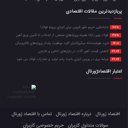
پربازدیدترین مقالات اقتصادی
جابه‌جایی حریم شهر قزوین برای اجرای پروژه فولاد!
11:28
فولاد نوین آرکا؛ همراه پروژه‌های صنعتی از انتخاب تا تأمین ورق آهن
19:28
خرید هوشمندانه میکروکنترلر؛ کلید موفقیت پایدار پروژه‌های الکترونیکی
12:01
کاهش قیمت آهن آلات در بازارهای داخلی و خارجی
21:07
عرضه برق در بورس انرژی باعث رشد تولید و صادرات فولاد می شود
21:07
اعتبار اقتصادژورنال
اقتصاد ژورنال
درباره اقتصاد ژورنال
تماس با اقتصاد ژورنال
سوالات متداول کاربران
حریم خصوصی کاربران