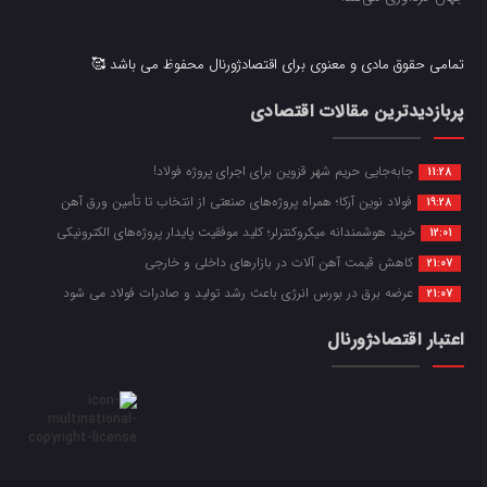
تمامی حقوق مادی و معنوی برای اقتصادژورنال محفوظ می باشد 🥰
پربازدیدترین مقالات اقتصادی
جابه‌جایی حریم شهر قزوین برای اجرای پروژه فولاد!
11:28
فولاد نوین آرکا؛ همراه پروژه‌های صنعتی از انتخاب تا تأمین ورق آهن
19:28
خرید هوشمندانه میکروکنترلر؛ کلید موفقیت پایدار پروژه‌های الکترونیکی
12:01
کاهش قیمت آهن آلات در بازارهای داخلی و خارجی
21:07
عرضه برق در بورس انرژی باعث رشد تولید و صادرات فولاد می شود
21:07
اعتبار اقتصادژورنال