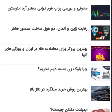
معرفی و بررسی پراپ فرم ایرانی معتبر آریا اینوستور
رقابت ژاپن و آلمان، دو غول ساخت سنسور فشار
بهترین بروکر برای معاملات طلا در ایران و ویژگی‌های
آنها
چرا بلوک زن دسته دوم نخریم؟
بهترین روش خرید میلگرد در تناژ بالا
ایمپلنت دندان چیست؟