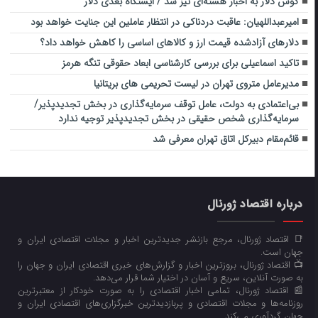
گوش دلار به اخبار هسته‌ای تیز شد / ایستگاه بعدی دلار
‏امیرعبداللهیان: عاقبت دردناکی در انتظار عاملین این جنایت خواهد بود
دلارهای آزادشده قیمت ارز و کالاهای اساسی را کاهش خواهد داد؟
تاکید اسماعیلی برای بررسی کارشناسی ابعاد حقوقی تنگه هرمز
مدیرعامل متروی تهران در لیست تحریمی های بریتانیا
بی‌اعتمادی به دولت، عامل توقف سرمایه‌گذاری در بخش تجدیدپذیر/
سرمایه‌گذاری شخص حقیقی در بخش تجدیدپذیر توجیه ندارد
قائم‌مقام دبیرکل اتاق تهران معرفی شد
درباره اقتصاد ژورنال
📑 اقتصاد ژورنال، مرجع بازنشر جدیدترین اخبار و مجلات اقتصادی ایران و
جهان است.
📺 اقتصاد ژورنال، بروزترین اخبار و گزارش‌های خبری اقتصادی ایران و جهان را
به صورت آنلاین، سریع و آسان در اختیار شما قرار می‌‌دهد.
📰 اقتصاد ژورنال، تمامی اخبار اقتصادی را به صورت خودکار از معتبرترین
روزنامه‌ها و مجلات اقتصادی و پربازدیدترین خبرگزاری‌های اقتصادی ایران و
جهان گردآوری می‌کند.