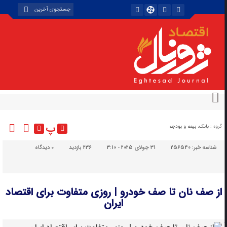
پ
گروه :
بانک، بیمه و بودجه
شناسه خبر:
256540
31 جولای 2025 - 3:10
236 بازدید
۰
دیدگاه
از صف نان تا صف خودرو | روزی متفاوت برای اقتصاد
ایران