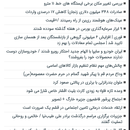
بررسی تغییر مکان برخی ایستگاه های خط ۱۱ مترو
صادرات ۳۴۸ میلیون دلاری زنجان| ‌کاهش ۱۷ درصدی واردات
عینک‌های هوشمند ری‌بن از راه رسیدند /+قیمت
۹ ابزار سرمایه‌گذاری بورس در هفته گذشته سودده شدند
فوری | افزایش ۶ میلیونی گروهی از بازنشستگان بعد از همسان سازی
تایید شد | مجلس تمام معادلات را بهم زد
ایران خودرو و سایپا با اتهام جدید احتکار روبرو شدند / خودروسازان دوست
ندارند محصولات خود را بفروشند؟
چالش‌های مهم نظام تنظیم بازار کالاهای اساسی
وداع مردم قم با پیکر شهید گمنام در حرم حضرت معصومه(س)
ملوان بندرانزلی با برتری در پنالتی صعود کرد
وعده تازه فاوا؛ به زودی کارت بلیت اقشار خاص شارژ می شود
اجتماع پرشور فاطمیون جزیره خارگ + تصویر
ارتقاء خدمات درمانی تامین اجتماعی در قشم یک ضرورت است
جزییات برگزاری مراسم درگذشت برادر علی طیب‌نیا / خاتمی و روحانی
تسلیت گفتند