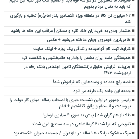
قالیباف: ما مسئولین در هر سه قوه باید از صمیم قلب باور کنیم این ماییم
که باید به دنبال مردم بدویم
۴۲ میلیون تن کالا در منطقه ویژه اقتصادی بندر امام(ره) تخلیه و بارگیری
شد
هشدار جدی به خریداران طلا، نقره و مسکن | مراقب این حقه ها باشید
خاص‌ترین خودروی جهان ساخته می‌شود + عکس
شرایط ثبت نام گواهینامه رانندگی یک روزه + لینک سایت
همبستگی ملت ایران دشمن را وادار به عقب‌نشینی و شکست کرد
جزییات افزایش حقوق بازنشستگان تامین اجتماعی بانک رفاه در
اردیبهشت ۱۴۰۳
قصه رنج «عماد» و وعده‌هایی که فراموش شد!
جمعه این جاده یک طرفه می‌شود
رئیس جمهور در اولین نشست خبری با اصحاب رسانه: مبنای کار دولت را
بر وحدت و انسجام و وفاق گذاشتیم + فیلم
طلا باز هم گران شد | پیش به سوی ۴ میلیون تومان!
تفریحی که عزا شد؛ ۲‌ کرمانشاهی در سد سنندج غرق شدند
مرگ مشکوک پلنگ ۱.۵ ساله در مازندران / جمجمه حیوان شکسته بود