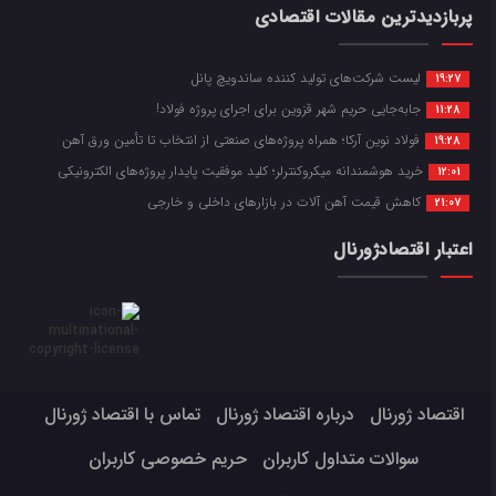
پربازدیدترین مقالات اقتصادی
لیست شرکت‌های تولید کننده ساندویچ پانل
19:27
جابه‌جایی حریم شهر قزوین برای اجرای پروژه فولاد!
11:28
فولاد نوین آرکا؛ همراه پروژه‌های صنعتی از انتخاب تا تأمین ورق آهن
19:28
خرید هوشمندانه میکروکنترلر؛ کلید موفقیت پایدار پروژه‌های الکترونیکی
12:01
کاهش قیمت آهن آلات در بازارهای داخلی و خارجی
21:07
اعتبار اقتصادژورنال
اقتصاد ژورنال
درباره اقتصاد ژورنال
تماس با اقتصاد ژورنال
سوالات متداول کاربران
حریم خصوصی کاربران