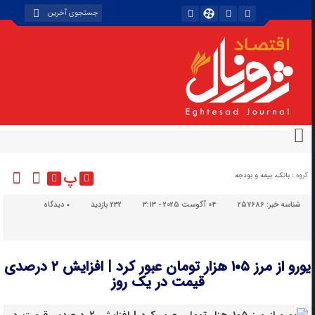
پ
گروه :
بانک، بیمه و بودجه
شناسه خبر:
257686
04 آگوست 2025 - 3:13
232 بازدید
۰
دیدگاه
یورو از مرز ۱۰۵ هزار تومان عبور کرد | افزایش ۲ درصدی
قیمت در یک روز