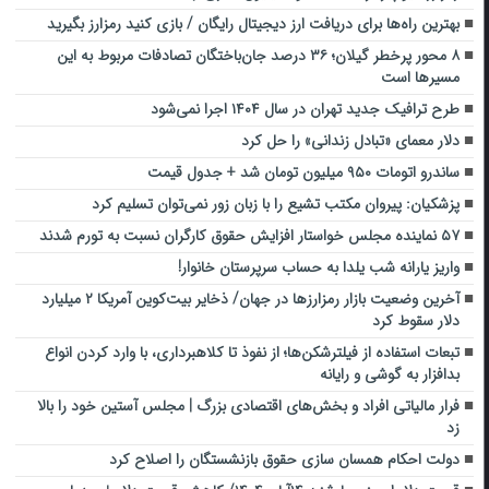
بهترین راه‌‌ها برای دریافت ارز دیجیتال رایگان / بازی کنید رمزارز بگیرید
۸ محور پرخطر گیلان؛ ۳۶ درصد جان‌باختگان تصادفات مربوط به این
مسیرها است
طرح ترافیک جدید تهران در سال ۱۴۰۴ اجرا نمی‌شود
دلار معمای «تبادل زندانی» را حل کرد
ساندرو اتومات ۹۵۰ میلیون تومان شد + جدول قیمت
پزشکیان: پیروان مکتب تشیع را با زبان زور نمی‌توان تسلیم کرد
۵۷ نماینده مجلس خواستار افزایش حقوق کارگران نسبت به تورم شدند
واریز یارانه شب یلدا به حساب سرپرستان خانوار!
آخرین وضعیت بازار رمزارزها در جهان/ ذخایر بیت‌کوین آمریکا ۲ میلیارد
دلار سقوط کرد
تبعات استفاده از فیلترشکن‌ها؛ از نفوذ تا کلاهبرداری، با وارد کردن انواع
بدافزار به گوشی و رایانه
فرار مالیاتی افراد و بخش‌های اقتصادی بزرگ | مجلس آستین خود را بالا
زد
دولت احکام همسان سازی حقوق بازنشستگان را اصلاح کرد