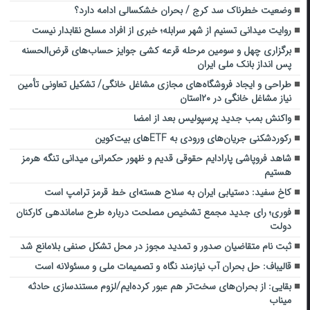
وضعیت خطرناک سد کرج / بحران خشکسالی ادامه دارد؟
روایت میدانی تسنیم از شهر سرابله؛ خبری از افراد مسلح نقابدار نیست
برگزاری چهل و سومین مرحله قرعه کشی جوایز حساب‌های قرض‌الحسنه
پس انداز بانک ملی ایران
طراحی و ایجاد فروشگاه‌های مجازی مشاغل خانگی/ تشکیل تعاونی‌ تأمین
نیاز مشاغل خانگی در ۲۰استان
واکنش بمب جدید پرسپولیس بعد از امضا
رکوردشکنی جریان‌های ورودی به ETFهای بیت‌کوین
شاهد فروپاشی پارادایم حقوقی قدیم و ظهور حکمرانی میدانی تنگه هرمز
هستیم
کاخ سفید: دستیابی ایران به سلاح هسته‌ای خط قرمز ترامپ است
فوری؛ رای جدید مجمع تشخیص مصلحت درباره طرح ساماندهی کارکنان
دولت
ثبت نام متقاضیان صدور و تمدید مجوز در محل تشکل صنفی بلامانع شد
قالیباف: حل بحران آب نیازمند نگاه و تصمیمات ملی و مسئولانه است
بقایی: از بحران‌های سخت‌تر هم عبور کرده‌ایم/لزوم مستندسازی حادثه
میناب