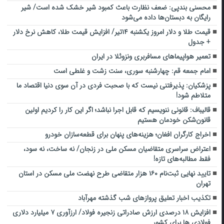
محسنی بندپی: ضعف نظارت باعث کمبود شیر خشک شده است/ شیر
رایگان به دبستان‌ها داده می‌شود
قیمت طلا و دلار امروز یکشنبه ۱۴تیر/ افزایش قیمت طلا، کاهش نرخ دلار
+ جدول
تعمیر هواپیماهای مسافربری ونزوئلا در ایران
امام جمعه قم: چهارشنبه سوری، سنت زشت و غلطی است
پزشکیان: پذیرفتنی نیست که با صحبت فردی در آن سوی دنیا اقتصاد ما
متلاطم شود!
قالیباف: قانونی ننویسیم که قابل اجرا نباشد؛ اگر این کار را کردیم اولین
قانون‌شکن خودمان هستیم
اخراج کارگران افغان؛ هزینه‌های پنهان برای قطعه‌سازان خودرو
اعتراض سراسری متقاضیان مسکن ملی در زنجان/ نه ساخت، نه سود،
فقط مطالبه‌های تازه!
تایید نهایی ثبت‌نام ۱۶۰ هزار متقاضی طرح نهضت ملی مسکن در استان
تهران
تکذیب اخبار تعلیق پروازهای شب گذشته مهرآباد
افزایش ۱۸ درصدی ارزش صادراتی زنجیره فولاد/ ارزآوری ۷ میلیارد دلاری
فولادی ها برای کشور