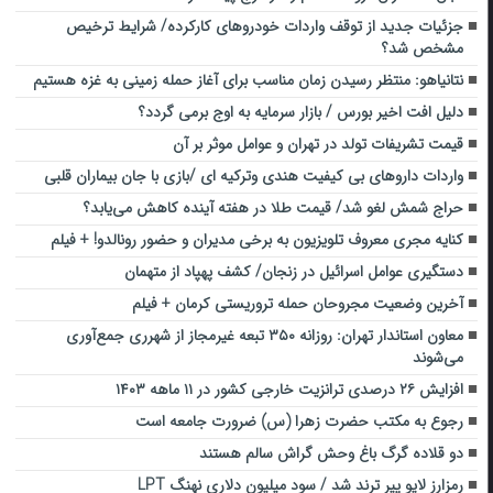
جزئیات جدید از توقف واردات خودروهای کارکرده/ شرایط ترخیص
مشخص شد؟
نتانیاهو: منتظر رسیدن زمان مناسب برای آغاز حمله زمینی به غزه هستیم
دلیل افت اخیر بورس / بازار سرمایه به اوج برمی گردد؟
قیمت تشریفات تولد در تهران و عوامل موثر بر آن
واردات داروهای بی کیفیت هندی وترکیه ای /بازی با جان بیماران قلبی
حراج شمش لغو شد/ قیمت طلا در هفته آینده کاهش می‌یابد؟
کنایه مجری معروف تلویزیون به برخی مدیران و حضور رونالدو! + فیلم
‌‌دستگیری عوامل اسرائیل در زنجان/‌ کشف ‌پهپاد‌ از‌ متهمان
آخرین وضعیت مجروحان حمله تروریستی کرمان + فیلم
معاون استاندار تهران: روزانه ۳۵۰ تبعه غیرمجاز از شهرری جمع‌آوری
می‌شوند
افزایش ۲۶ درصدی ترانزیت خارجی کشور در ۱۱ ماهه ۱۴۰۳
رجوع به مکتب حضرت زهرا (س) ضرورت جامعه است
دو قلاده گرگ باغ وحش گراش سالم هستند
رمزارز لایو پیر ترند شد / سود میلیون دلاری نهنگ LPT