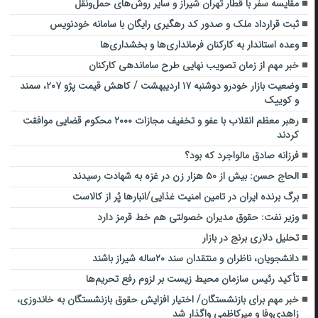
مقایسه سفر با قطار تهران شیراز و سایر روش‌های حمل‌ونقل
ثبت قرارداد ملک و صدور کد رهگیری رایگان با سامانه خودنویس
وعده استاندار به کارکنان فرمانداری‌ها و بخشداری‌ها
خبر مهم از زمان تصویب نهایی طرح ساماندهی کارکنان
وضعیت بازار خودرو دوشنبه ۱۷ اردیبهشت / کاهش قیمت پژو ۲۰۷، سمند
و کوییک
رهبر معظم انقلاب با عفو و تخفیف مجازات ۲۰۰۰ محکوم قضایی موافقت
کردند
فرزانه صادق مالواجرد که بود؟
الحاج حسن: بیش از ۵۰ هزار زن در غزه به شهادت رسیدند
برگ برنده ایران در تامین امنیت غذایی/انبارها پُر از کالاست
وزیر نفت: حقوق مدیران خصولتی هم خط قرمز دارد
تحلیل دلاری برنج در بازار
دانشجویان، ناظران و منتقدان سند ۲۰‌ساله شیراز باشند
تأکید رئیس سازمان محیط زیست بر لزوم رفع تحریم‌ها
خبر مهم برای بازنشستگان/ اختیار افزایش حقوق بازنشستگان به خاندوزی،
زاهدی‌وفا و میرکاظمی واگذار شد