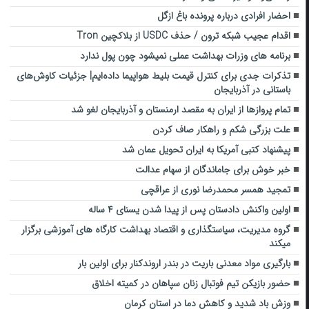
احضار افرادی درباره پرونده باغ ازگل
اقدام عجیب شبکه ترون / حذف USDC از بلاکچین Tron
برنامه های وزرات بهداشت عملی نمیشود چون پول ندارد
تذکرات جدی برای کنترل قیمت بلیط هواپیما داده‌ایم| جزئیات کاوش‌های
باستانی در آذربایجان
تمام پروازها از ایران به مقصد ارمنستان و آذربایجان لغو شد
علت بزرگی شکم و راهکار صاف کردن
پیشنهاد کتبی آمریکا به ایران تحویل عمان شد
خبر خوش برای جاماندگان از سهام عدالت
تمجید همسر محمدرضا نوری از عراقچی
اولین واکنش دادستان پس از پیدا شدن یسنای ۴ ساله
گروه مدیریت، سیاستگذاری و اقتصاد بهداشت کارگاه های آموزشی برگزار
میکند
بارگیری مواد معدنی باریت در بندر اروندکنار برای اولین بار
حضور بازیکن تیم فوتبال زنان سپاهان در کمیته اخلاق
وزش باد شدید و کاهش دما در استان کرمان