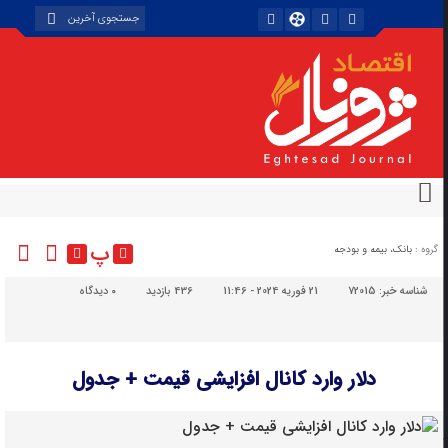
پ
گروه :
بانک، بیمه و بودجه
شناسه خبر:
72015
21 فوریه 2024 - 11:46
436 بازدید
۰
دیدگاه
دلار وارد کانال افزایشی قیمت + جدول