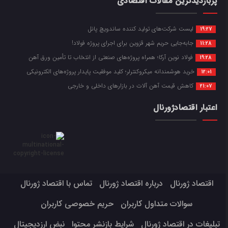
پربازدیدترین مقالات اقتصادی
لیست شرکت‌های تولید کننده ساندویچ پانل
19:27
جابه‌جایی حریم شهر قزوین برای اجرای پروژه فولاد!
11:28
فولاد نوین آرکا؛ همراه پروژه‌های صنعتی از انتخاب تا تأمین ورق آهن
19:28
خرید هوشمندانه میکروکنترلر؛ کلید موفقیت پایدار پروژه‌های الکترونیکی
12:01
کاهش قیمت آهن آلات در بازارهای داخلی و خارجی
21:07
اعتبار اقتصادژورنال
اقتصاد ژورنال
درباره اقتصاد ژورنال
تماس با اقتصاد ژورنال
سوالات متداول کاربران
حریم خصوصی کاربران
تبلیغات در اقتصاد ژورنال
شرایط بازنشر محتوا
نبض ارزدیجیتال