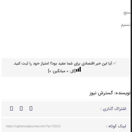
منبع:
تسنیم
✅ آیا این خبر اقتصادی برای شما مفید بود؟ امتیاز خود را ثبت کنید.
[کل:
0
میانگین:
0
]
نویسنده:
گسترش نیوز
اشتراک گذاری :
لینک کوتاه :
https://eghtesadjournal.com/?p=72015