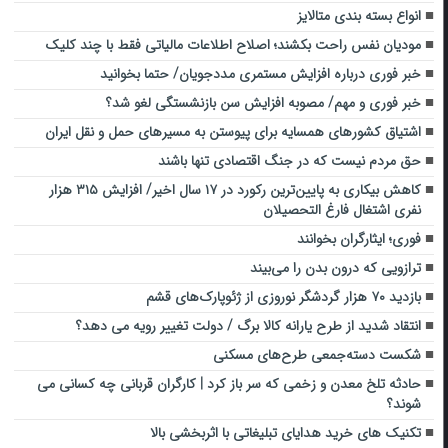
انواع بسته بندی متالایز
مودیان نفس راحت بکشند؛ اصلاح اطلاعات مالیاتی فقط با چند کلیک
خبر فوری درباره افزایش مستمری مددجویان/ حتما بخوانید
خبر فوری و مهم/ مصوبه افزایش سن بازنشستگی لغو شد؟
اشتیاق کشورهای همسایه برای پیوستن به مسیرهای حمل و نقل ایران
حق مردم نیست که در جنگ اقتصادی تنها باشند
کاهش بیکاری به پایین‌ترین رکورد در ۱۷ سال اخیر/ افزایش ۳۱۵ هزار
نفری اشتغال فارغ التحصیلان
فوری؛ ایثارگران بخوانند
ترازویی که درون بدن را می‌بیند
بازدید ‌۷۰ هزار گردشگر نوروزی از ژئوپارک‌های قشم
انتقاد شدید از طرح یارانه کالا برگ / دولت تغییر رویه می دهد؟
شکست دسته‌جمعی طرح‌های مسکنی
حادثه تلخ معدن و زخمی که سر باز کرد | کارگران قربانی چه کسانی می
شوند؟
تکنیک های خرید هدایای تبلیغاتی با اثربخشی بالا