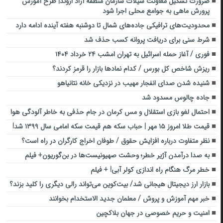
ضرورت تشکیل معاونت شیلات سازمان منطقه آزاد اروند| طرح آموزش
پرورش ماهی به جوامع محلی اجرا شود
محدودیت‌های ترافیکی ‌جاده‌های شمال تا ‌دوشنبه هفته آینده ادامه دارد
شرط سنی برای دریافت پروانه کسب حذف شد
فوری / آغاز حمله اسرائیل به تهران امشب ۲۴ خرداد ۱۴۰۴
ریزش شاخص کل بورس / کدام نمادها بازار را قرمز کردند؟
شنیده شدن صدای انفجار مهیب در نزدیکی خانه نتانیاهو
جاده چالوس مسدود شد
احتمال لغو بازی استقلال و مس کرمان در جام حذفی به خاطر آلودگی هوا
قیمت طلا امروز ۱۵ مهر | حباب سکه هم قیمت سکه امامی سال ۱۳۹۹ شد!
نظر متفاوت درباره افزایش حقوق / طوفان اخراج کارگران در راه است؟
به صدا درآمدن آژیر خطر؛ وحشت صهیونیست‌ها در بن‌گوریون+ فیلم
خطر مرگ هنگام راه اندازی کولر آبی! + فیلم
بازار ارز دیجیتال هیجانی شد/ بیت‌کوین می‌تواند رالی دیگری را کلید بزند؟
خبر مهم آموزش و پروش / معلمان جدید الاستخدام بخوانند
امنیت و حریم خصوصی در جهان بلاکچین