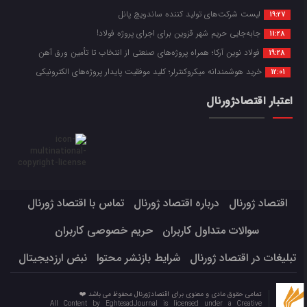
لیست شرکت‌های تولید کننده ساندویچ پانل
19:27
جابه‌جایی حریم شهر قزوین برای اجرای پروژه فولاد!
11:28
فولاد نوین آرکا؛ همراه پروژه‌های صنعتی از انتخاب تا تأمین ورق آهن
19:28
خرید هوشمندانه میکروکنترلر؛ کلید موفقیت پایدار پروژه‌های الکترونیکی
12:01
اعتبار اقتصادژورنال
اقتصاد ژورنال
درباره اقتصاد ژورنال
تماس با اقتصاد ژورنال
سوالات متداول کاربران
حریم خصوصی کاربران
تبلیغات در اقتصاد ژورنال
شرایط بازنشر محتوا
نبض ارزدیجیتال
تمامی حقوق مادی و معنوی برای اقتصادژورنال محفوظ می باشد ❤️
All Content by EghtesadJournal is licensed under a Creative