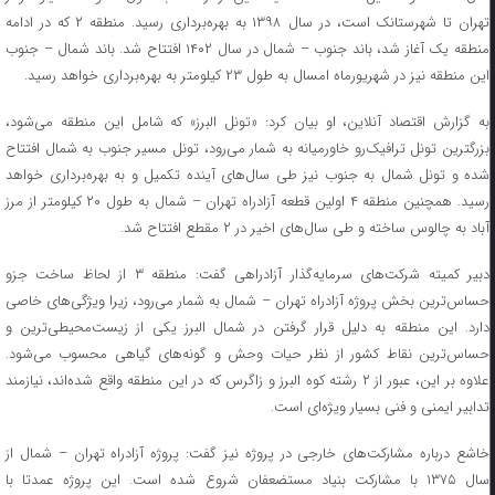
تهران تا شهرستانک است، در سال ۱۳۹۸ به بهره‌برداری رسید. منطقه ۲ که در ادامه
منطقه یک آغاز شد، باند جنوب – شمال در سال ۱۴۰۲ افتتاح شد. باند شمال – جنوب
این منطقه نیز در شهریورماه امسال به طول ۲۳ کیلومتر به بهره‌برداری خواهد رسید.
به گزارش اقتصاد آنلاین، او بیان کرد: «تونل البرز» که شامل این منطقه می‌شود،
بزرگترین تونل ترافیک‌رو خاورمیانه به شمار می‌رود، تونل مسیر جنوب به شمال افتتاح
شده و تونل شمال به جنوب نیز طی سال‌های آینده تکمیل و به بهره‌برداری خواهد
رسید. همچنین منطقه ۴ اولین قطعه آزادراه تهران – شمال به طول ۲۰ کیلومتر از مرز
آباد به چالوس ساخته و طی سال‌های اخیر در ۲ مقطع افتتاح شد.
دبیر کمیته شرکت‌های سرمایه‌گذار آزادراهی گفت: منطقه ۳ از لحاظ ساخت جزو
حساس‌ترین بخش پروژه آزادراه تهران – شمال به شمار می‌رود، زیرا ویژگی‌های خاصی
دارد. این منطقه به دلیل قرار گرفتن در شمال البرز یکی از زیست‌محیطی‌ترین و
حساس‌ترین نقاط کشور از نظر حیات وحش و گونه‌های گیاهی محسوب می‌شود.
علاوه بر این، عبور از ۲ رشته کوه البرز و زاگرس که در این منطقه واقع شده‌اند، نیازمند
تدابیر ایمنی و فنی بسیار ویژه‌ای است.
خاشع درباره مشارکت‌های خارجی در پروژه نیز گفت: پروژه آزادراه تهران – شمال از
سال ۱۳۷۵ با مشارکت بنیاد مستضعفان شروع شده است. این پروژه عمدتا با