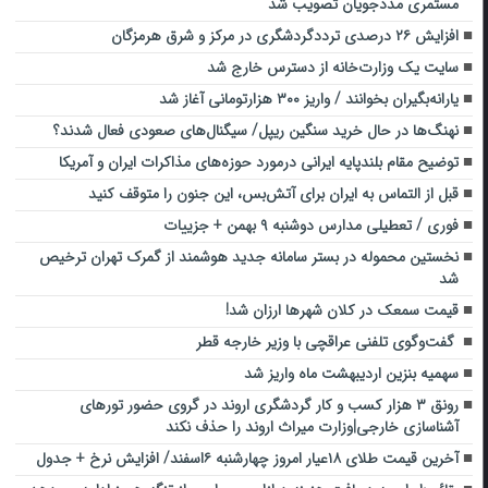
مستمری مددجویان تصویب شد
افزایش ۲۶ درصدی ترددگردشگری در مرکز و شرق هرمزگان
سایت یک وزارت‌خانه از دسترس خارج شد
یارانه‌بگیران بخوانند / واریز ۳۰۰ هزارتومانی آغاز شد
نهنگ‌ها در حال خرید سنگین ریپل/ سیگنال‌های صعودی فعال شدند؟
توضیح مقام بلندپایه ایرانی درمورد حوزه‌های مذاکرات ایران و آمریکا
قبل از التماس به ایران برای آتش‌بس، این جنون را متوقف کنید
فوری / تعطیلی مدارس دوشنبه ۹ بهمن + جزییات
نخستین محموله در بستر سامانه جدید هوشمند از گمرک تهران ترخیص
شد
قیمت سمعک در کلان شهرها ارزان شد!
گفت‌وگوی تلفنی عراقچی با وزیر خارجه قطر
سهمیه بنزین اردیبهشت ماه واریز شد
رونق ۳ هزار کسب و کار گردشگری اروند در گروی حضور تورهای
آشناسازی خارجی|وزارت میراث اروند را حذف نکند
آخرین قیمت طلای ۱۸عیار امروز چهارشنبه ۶اسفند/ افزایش نرخ + جدول