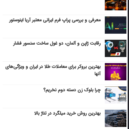
معرفی و بررسی پراپ فرم ایرانی معتبر آریا اینوستور
رقابت ژاپن و آلمان، دو غول ساخت سنسور فشار
بهترین بروکر برای معاملات طلا در ایران و ویژگی‌های
آنها
چرا بلوک زن دسته دوم نخریم؟
بهترین روش خرید میلگرد در تناژ بالا