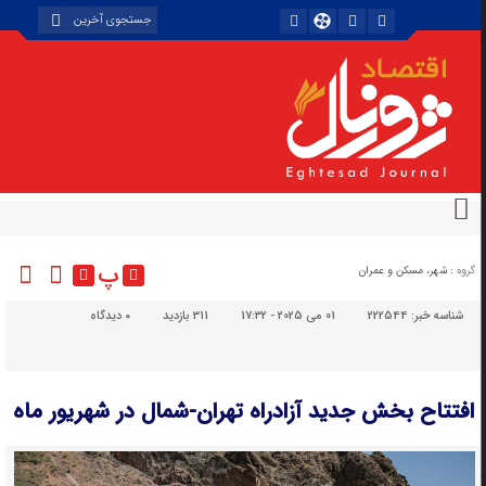
پ
گروه :
شهر، مسکن و عمران
شناسه خبر:
222544
01 می 2025 - 17:32
311 بازدید
۰
دیدگاه
افتتاح بخش جدید آزادراه تهران-شمال در شهریور ماه