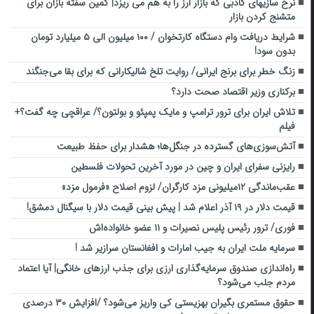
نرخ سازیهای کاذبی که بازار ارز را به هم می ریزد| کمین سفته بازان برای
متشنج کردن بازار
شرایط دریافت وام دستگاه کارتخوان / ۱۰۰ میلیون الی ۵ میلیارد تومان
بدون سود!
زنگ خطر برای برنج ایرانی/ روایت تلخ شالیکارانی که برای بقا می‌جنگند
برکناری وزیر اقتصاد صحت دارد؟
تلاش ایران برای ترور ترامپ و مایک پمپئو و بولتون؟/ عراقچی چه گفت؟+
فیلم
آتش‌سوزی‌های گسترده در جنگل‌ها؛ هشدار برای حفظ طبیعت
رایزنی سفرای ایران و چین در مورد آخرین تحولات فلسطین
عقب‌ماندگی ۱۲میلیونی مزد کارگران/ لزوم اصلاح «فرمول مزد»
قیمت دلار در ۱۹ آذر اعلام شد | پیش بینی قیمت دلار با سیگنال دمشق!
فوری/ ترور رئیس پلیس نصیرات و ۱۱ عضو خانواده‌اش
سرمایه ملت ایران به جیب امارات و افغانستان سرازیر شد !
راه‌اندازی صندوق سرمایه‌گذاری ارزی برای جذب ارزهای خانگی| آیا اعتماد
مردم جلب می‌شود؟
حقوق مستمری بگیران بهزیستی کی واریز می‌شود؟ /افزایش ۳۰ درصدی