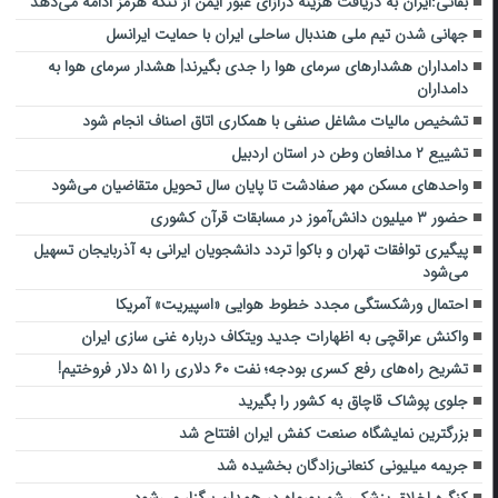
بقائی:ایران به دریافت هزینه درازای عبور ایمن از تنگه هرمز ادامه می‌دهد
جهانی شدن تیم ملی هندبال ساحلی ایران با حمایت ایرانسل
دامداران هشدارهای سرمای هوا را جدی بگیرند| هشدار سرمای هوا به
دامداران
تشخیص مالیات مشاغل صنفی با همکاری اتاق اصناف انجام شود
تشییع ۲ مدافعان وطن در استان اردبیل
واحدهای مسکن مهر صفادشت تا پایان سال تحویل متقاضیان می‌شود
حضور ۳ میلیون دانش‌آموز در مسابقات قرآن کشوری
پیگیری توافقات تهران و باکو| تردد دانشجویان ایرانی به آذربایجان تسهیل
می‌شود
احتمال ورشکستگی مجدد خطوط هوایی «اسپیریت» آمریکا
واکنش عراقچی به اظهارات جدید ویتکاف درباره غنی سازی ایران
تشریح راه‌های رفع کسری بودجه؛ نفت ۶۰ دلاری را ۵۱ دلار فروختیم!
جلوی پوشاک قاچاق به کشور را بگیرید
بزرگترین نمایشگاه صنعت کفش ایران افتتاح شد
جریمه میلیونی کنعانی‌زادگان بخشیده شد
کنگره اخلاق پزشکی شهریورماه در همدان برگزار می‌شود