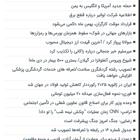
حمله جدید آمریکا و انگلیس به یمن
اطلاعیه شرکت توانیر درباره قطع برق
قرارداد موقت کارگران، بهمن ماه دائمی می‌شود
بازارهای جهانی در شوک؛ سقوط همزمان بورس‌ها و رمزارزها
سولانا پرواز کرد / آخرین قیمت ارز دیجیتال محبوب
میرسلیم خبر جنجالی درباره زاکانی را تکذیب کرد
شیوع ویروس آنفلو‌انزا در ‌گیلان/ بستری ۵۰۰ بیمار در دی ماه!
تصویب رشته گردشگری سلامت/تعرفه های خدمات گردشگری پزشکی
افزایش خواهد یافت
ایران در ژانویه ۲۰۲۵ رکورددار کاهش تولید فولاد در جهان شد
فوری؛ نحوه فعال‌سازی عیدانه ۲۰ میلیون تومانی
وعده وزیر کار برای اصلاح قانون عناوین شغلی در تأمین اجتماعی
ترامپ: CNN زمان عملیات “چکش نیمه شب” را لو داد!
رضایی: جنگ امروز جنگ پیشرفت است
جدول شماره ۱۶ در رابطه با تعرفه‌ها تصویب شد
دعوت از مردم برای حمایت از آرمان آزادی قدس و جبهه مقاومت