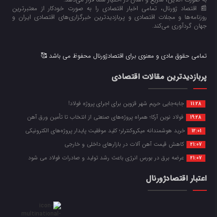
📰 اقتصاد ژورنال، تمامی اخبار اقتصادی را به صورت خودکار از معتبرترین
روزنامه‌ها و مجلات اقتصادی و پربازدیدترین خبرگزاری‌های اقتصادی ایران و
جهان گردآوری می‌کند.
تمامی حقوق مادی و معنوی برای اقتصادژورنال محفوظ می باشد 🥰
پربازدیدترین مقالات اقتصادی
جابه‌جایی حریم شهر قزوین برای اجرای پروژه فولاد!
11:28
فولاد نوین آرکا؛ همراه پروژه‌های صنعتی از انتخاب تا تأمین ورق آهن
19:28
خرید هوشمندانه میکروکنترلر؛ کلید موفقیت پایدار پروژه‌های الکترونیکی
12:01
کاهش قیمت آهن آلات در بازارهای داخلی و خارجی
21:07
عرضه برق در بورس انرژی باعث رشد تولید و صادرات فولاد می شود
21:07
اعتبار اقتصادژورنال