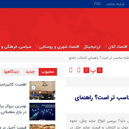
شرایط بازنشر
FAQ
اقتصاد کلان
ارزدیجیتال
اقتصاد شهری و روستایی
سیاسی، فرهنگی و ا
 شما مناسب تر است؟ راهنمای انتخاب جامع
پ
محبوب
جدید
دیدگاهها
اهمیت کالیبراسی
ناسب تر است؟ راهنمای
بهترین بروکر برا
در بازار معاملاتی
دارد؟ بررسی انواع ساید چنل، نحوه
ل موثر بر انتخاب و قیمت ساید چنل در
قیمت آجیل در م