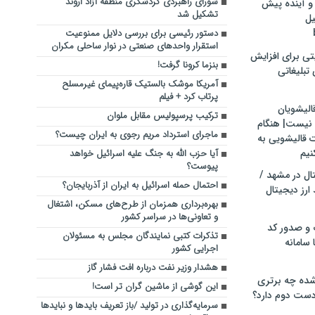
شورای راهبردی گردشگری منطقه آزاد اروند
و آینده پیش
تشکیل شد
یل
دستور رئیسی برای بررسی دلایل ممنوعیت
استقرار واحدهای صنعتی در نوار ساحلی مکران
تی برای افزایش
بنزما کرونا گرفت!
تبلیغاتی
آمریکا موشک بالستیک قاره‌پیمای غیرمسلح
پرتاب کرد + فیلم
الیشویان
ترکیب پرسپولیس مقابل ملوان
 نیست| هنگام
ماجرای استرداد مریم رجوی به ایران چیست؟
ت قالیشویی به
نیم
آیا حزب الله به جنگ علیه اسرائیل خواهد
پیوست؟
ال در مشهد /
احتمال حمله اسرائیل به ایران از آذربایجان؟
ارز دیجیتال
بهره‌برداری همزمان از طرح‌های مسکن، اشتغال
و تعاونی‌ها در سراسر کشور
 و صدور کد
تذکرات کتبی نمایندگان مجلس به مسئولان
 سامانه
اجرایی کشور
هشدار وزیر نفت درباره افت فشار گاز
ده چه برتری
این گوشی از ماشین گران تر است!
ست دوم دارد؟
سرمایه‌گذاری در تولید /باز تعریف بایدها و نبایدها