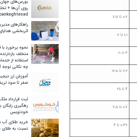
بورس‌های جهان 
روی آن‌ها + تحل
bankeghtesad
۰٫۷ تا ۷٫۵
راهکارهای مدیری
اثربخشی هدایای 
۱٫۱ تا ۱۱
نحوه برخورد با ق
۳ تا ۱۱
متخلف بازدارنده
استفاده از خدما
چه نکاتی توجه ک
۲٫۲ تا ۱۲٫۵
آموزش ارز دیجیت
صفر تا سود ترید 
۴ تا ۲۵
ثبت قرارداد ملک
رهگیری رایگان با
۰٫۷ تا ۷٫۵
خودنویس
خرید طلای آب ش
۰٫۳۷ تا ۴
نسبت به طلای د