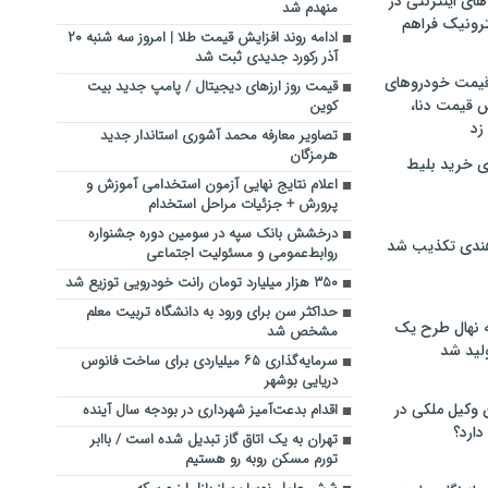
های اینترنتی در
منهدم شد
ترونیک فراهم
ادامه روند افزایش قیمت طلا | امروز سه شنبه ۲۰
آذر رکورد جدیدی ثبت شد
 قیمت خودروهای
قیمت روز ارزهای دیجیتال / پامپ جدید بیت
 قیمت دنا،
کوین
 زد
تصاویر معارفه محمد آشوری استاندار جدید
هرمزگان
ی خرید بلیط
اعلام نتایج نهایی آزمون استخدامی آموزش و
پرورش + جزئیات مراحل استخدام
درخشش بانک سپه در سومین دوره جشنواره
هندی تکذیب شد
روابط‌عمومی و مسئولیت اجتماعی
۳۵۰ هزار میلیارد تومان رانت خودرویی توزیع شد
حداکثر سن برای ورود به دانشگاه تربیت معلم
له نهال طرح یک
مشخص شد
لید شد
سرمایه‌گذاری ۶۵ میلیاردی برای ساخت فانوس
دریایی بوشهر‌
ن وکیل ملکی در
اقدام بدعت‌آمیز شهرداری در بودجه سال آینده
دارد؟
تهران به یک اتاق گاز تبدیل شده است / باابر
تورم مسکن روبه رو هستیم