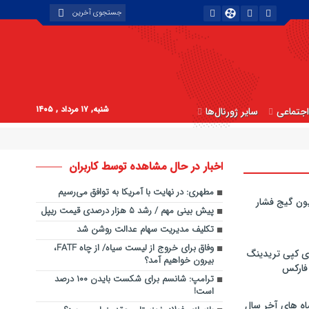
شنبه, ۱۷ مرداد , ۱۴۰۵
جتماعی
سایر ژورنال‌ها
اخبار در حال مشاهده توسط کاربران
مطهری: در نهایت با آمریکا به توافق می‌رسیم
ون گیج فشار
پیش بینی مهم / رشد ۵ هزار درصدی قیمت ریپل
تکلیف مدیریت سهام عدالت روشن شد
وفاق برای خروج از لیست سیاه/ از چاه FATF،
ی کپی‌ تریدینگ
بیرون خواهیم آمد؟
 فارکس
ترامپ: شانسم برای شکست بایدن ۱۰۰ درصد
است!
اه های آخر سال