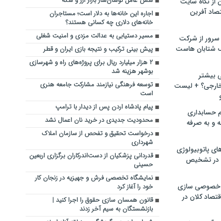
شش عامل نوسان‌ساز بازار ارز و سکه
ن از نگاه سایت
صاد آفرین
اجاره این خانه‌ها به دلار است؛ مستاجران
خانه‌های دلاری چه کسانی هستند؟
مسیر دستیابی به عدالت مزدی و امنیت شغلی
سرور از شرکت
 شتابان هاست
پیش بینی ترکیب و نتیجه بازی ایران و قطر
۲ هزار میلیارد ریال برای پروژه‌های راه و شهرسازی
بوشهر هزینه شد
ی بیشتر
توسعه فرهنگی نیازمند مشارکت جامعه هنری
خارجی؟ + لیست
است
پیام پادشاه اردن پس از دیدار با ترامپ
م حسابداری
محدودیت‌ جدیدی در خرید نان اعمال نشد
ه و به صرفه
درخواست تحقیق و تفحص از سازمان املاک
شهرداری
ای پاتوبیولوژی
قدردانی پزشکیان از دست‌اندرکاران برگزاری اربعین
 در تشخیص
حسینی
نمایشگاه تخصصی فرش و جهیزیه در زنجان کار
خصوصی سازی
خود را آغاز کرد
تصاد کلان در
قانون همسان سازی حقوق را اجرا کنید |
بازنشستگان به سیم آخر زدند