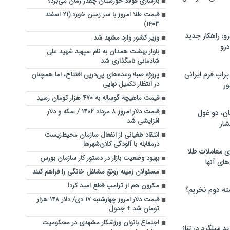
بازسازی فولاد خوزستان چقدر زمان می‌برد؟
قیمت طلا امروز با سر زمین خورد (۲۱ اسفند
۱۴۰۳)
؛ راهکار جدید
وزیر کشور وارد مشهد شد
رو
بلوار بهشت همدان به نام سپهبد شهید علی
شادمانی نامگذاری شد
راپ فرم ایرانی
پروژه صبا؛ وعده‌های پی‌در‌پی افتتاح، اما همچنان
در انتظار تکمیل نهایی
ور
قیمت ماهیچه گوساله به ۴۷۰ هزار تومان رسید
قیمت دلار امروز ۸ مرداد ۱۴۰۲ / سکه و دلار
ان، دو غول
افزایشی شد
ار
انتقاد طغیانی از انفعال سازمان محیط‌زیست
درمقابله با آلودگی کلان‌شهرها
ی معاملات طلا
بهبود وضعیت بازار در دستور کار سازمان بورس
های آنها
مسئولان زمینه رونق مشاغل خانگی را فراهم کنند
مکرون هم از ترامپ قطع امید کرد!
ته دوم نخریم؟
قیمت دلار امروز چهارشنبه ۱۷ دی/ دلار ۱۴۸ هزار‌
تومان شد + جدول
اجتماع بانوان ورزشکار مشهدی در محکومیت
 میلگرد در تناژ