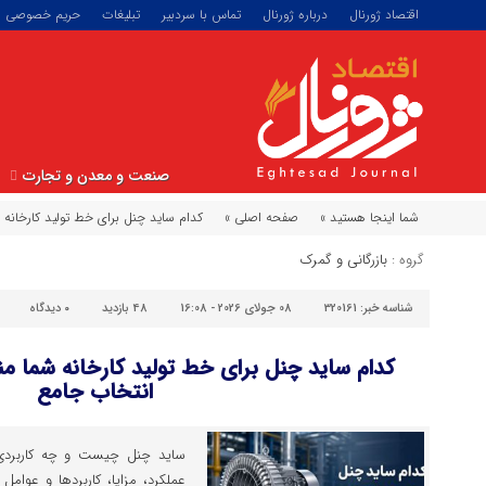
اقتصاد ژورنال
درباره ژورنال
تماس با سردبیر
تبلیغات
حریم خصوصی
صنعت و معدن و تجارت
شما اینجا هستید »
صفحه اصلی »
کدام ساید چنل برای خط تولید کارخانه
گروه :
بازرگانی و گمرک
شناسه خبر:
320161
08 جولای 2026 - 16:08
48 بازدید
۰
دیدگاه
کدام ساید چنل برای خط تولید کارخانه شما م
انتخاب جامع
ساید چنل چیست و چه کاربردی 
عملکرد، مزایا، کاربردها و عوام