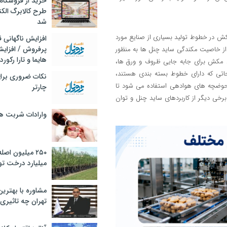
خرید از فروشگاه‌
طرح کالابرگ الک
شد
ش در خطوط تولید بسیاری از صنایع مورد
افزایش ناگهانی
پرفروش / افزایش
ی از خاصیت مکندگی ساید چنل ها به منظور
هایما و تارا رکورد
اد مکش برای جابه جایی ظروف و ورق ها،
نجاتی که دارای خطوط بسته بندی هستند،
نکات ضروری برا
 حوضچه های هوادهی استفاده می شود تا
چارتر
رخی دیگر از کاربردهای ساید چنل و توان
وارادات شربت 
۲۵۰ میلیون اص
میلیارد درخت تو
مشاوره با بهتری
تهران چه تاثیری 