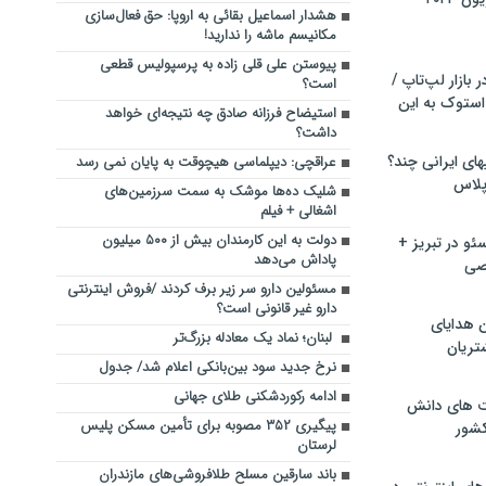
هشدار اسماعیل بقائی به اروپا: حق فعال‌سازی
مکانیسم ماشه را ندارید!
پیوستن علی قلی زاده به پرسپولیس قطعی
بازار لپ‌تاپ /
است؟
استوک به این
استیضاح فرزانه صادق چه نتیجه‌ای خواهد
داشت؟
ماشین لباسشویی‎های ایرانی چند؟
عراقچی: دیپلماسی هیچوقت به پایان نمی رسد
 پلاس
شلیک ده‌ها موشک به سمت سرزمین‌های
اشغالی + فیلم
دولت به این کارمندان بیش از ۵۰۰ میلیون
و در تبریز +
پاداش می‌دهد
صی
مسئولین دارو سر زیر برف کردند /فروش اینترنتی
دارو غیر قانونی است؟
ن هدایای
لبنان؛ نماد یک معادله بزرگ‌تر
تریان
نرخ جدید سود بین‌بانکی اعلام شد/ جدول
ادامه رکوردشکنی طلای جهانی
ت های دانش
پیگیری ۳۵۲ مصوبه برای تأمین مسکن پلیس
کشور
لرستان‌
باند سارقین مسلح طلافروشی‌های مازندران