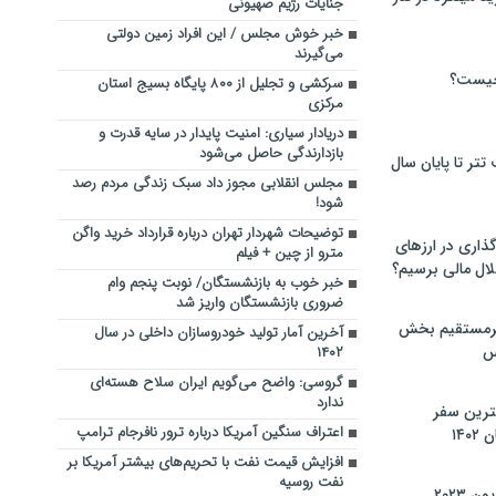
جنایات رژیم صهیونی
خبر خوش مجلس / این افراد زمین دولتی
می‌گیرند
چیست؟
سرکشی و تجلیل از ۸۰۰ پایگاه بسیج استان
مرکزی
دریادار سیاری: امنیت پایدار در سایه قدرت و
بازدارندگی حاصل می‌شود
تر تا پایان سال
مجلس انقلابی مجوز داد سبک زندگی مردم رصد
شود!
توضیحات شهردار تهران درباره قرارداد خرید واگن
گذاری در ارزهای
مترو از چین + فیلم
لال مالی برسیم؟
خبر خوب به بازنشستگان/ نوبت پنجم وام
ضروری بازنشستگان واریز شد
یرمستقیم بخش
آخرین آمار تولید خودروسازان داخلی در سال
س
۱۴۰۲
گروسی: واضح می‌گویم ایران سلاح هسته‌ای
ندارد
نترین سفر
اعتراف سنگین آمریکا درباره ترور نافرجام ترامپ
۱۴
افزایش قیمت نفت با تحریم‌های بیشتر آمریکا بر
نفت روسیه
 ۲۰۲۳