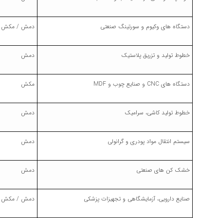
دستگاه های وکیوم و سورتینگ صنعتی
دمش / مکش
خطوط تولید و تزریق پلاستیک
دمش
دستگاه های CNC و صنایع چوب و MDF
مکش
خطوط تولید کاشی، سرامیک
دمش
سیستم انتقال مواد پودری و گرانولی
دمش
خشک کن های صنعتی
دمش
صنایع دارویی، آزمایشگاهی و تجهیزات پزشکی
دمش / مکش