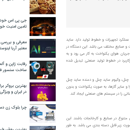
جی پی اس خودرو
تامین امنیت خود
عملکرد تجهیزات و خطوط تولید دارد. ساید
معرفی و بررسی پ
ت و صنایع مختلف می باشد. این دستگاه در
معتبر آریا اینوست
جریان هوای یکنواخت به کار می رود و به
رکاربرد در خطوط تولید صنعتی تبدیل شده
رقابت ژاپن و آلم
ساخت سنسور فش
چنل، وکیوم ساید چنل و دمنده ساید چنل
بهترین بروکر برا
ا و سایر گازها، به صورت یکنواخت و بدون
در ایران و ویژگی‌
نانی را در سیستم های صنعتی ایجاد کند.
چرا بلوک زن دس
متنوع در صنایع و کارخانجات باشند. این
رت زیر قابل دسته بندی می باشد. به طور
بهترین روش خرید