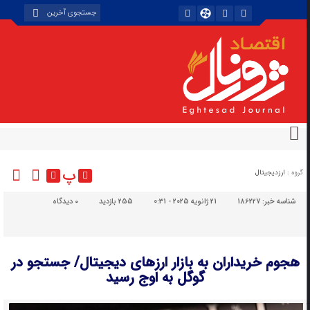
پ
گروه :
ارزدیجیتال
شناسه خبر:
186227
21 ژانویه 2025 - 0:31
255 بازدید
۰
دیدگاه
هجوم خریداران به بازار ارزهای دیجیتال/ جستجو در
گوگل به اوج رسید