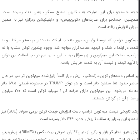
حجم جستجو برای این عبارات به بالاترین سطح ممکن، یعنی ۱۰۰، رسیده است.
همچنین، جستجو برای عبارت‌های «کوین‌بیس» و «اپلیکیشن رمزارز» نیز به همین
میزان افزایش یافته است.
میم‌کوین ترامپ که توسط رئیس‌جمهور منتخب ایالات متحده و بر بستر سولانا عرضه
شده، در ابتدا با شک و تردید معامله‌گران مواجه شد. وجود چندین توکن مشابه با تم
ترامپ، اصالت این میم‌کوین را زیر سؤال برد. با این حال، تیم ترامپ اصالت این توکن
را تأیید کردند و قیمت آن به شدت افزایش یافت.
بر اساس داده‌های کوین‌مارکت‌کپ، ارزش بازار کاملاً رقیق‌شده میم‌کوین ترامپ در حال
حاضر حدود ۵۵ میلیارد دلار است و هر توکن TRUMP در محدوده قیمتی ۵۹.۵ دلار
معامله می‌شود. این میم‌کوین دارای عرضه کل ۱ میلیارد توکن است که ۲۰۰ میلیون
واحد از آن در گردش هستند.
رشد تاریخی قیمت میم‌کوین ترامپ باعث افزایش قیمت توکن بومی سولانا (SOL) نیز
شده و این رمزارز به سقف تاریخی جدید ۲۹۴ دلار رسیده است.
آرتور هیز، تحلیلگر بازار و یکی از بنیان‌گذاران صرافی بیت‌مکس (BitMEX)، پیش‌بینی
کرده که ارزش بازار رقیق‌شده توکن ترامپ تا زمان مراسم تحلیف در روز دوشنبه به ۱۰۰