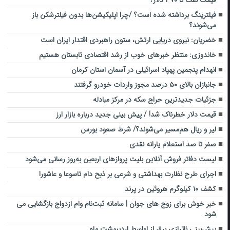
قیمت نفت تا ۳۷۰ دلار؟
فیلترینگ برداشته شده است؟ /چرا اپلیکیشن‌ها بدون فیلترشکن باز
می‌شوند؟
خضریان: نیروی دریایی ارتش، ستون راهبردی اقتدار ایران است
خاندوزی: منتظر خبرهای خوب از رشد اقتصادی تابستان هستیم
انهدام پنجمین پهپاد اسرائیلی در آسمان استان کرمان
جانبازان بالای ۵۰ درصد مجوز واردات خودرو گرفتند
جزئیات جدیدترین حراج سکه در مرکز مبادله
قیمت دلار خطرناک شد! / پیش بینی جدید درباره بازار ارز
لیر و ریال هم‌مسیر می‌شوند؟/ شرط صعود بورس
صفر تا صد استعلام یارانه نقدی
لیست دفاتر فروش آنلاین بلیت پروازهای اربعین به‌روز رسانی می‌شود
اجرای طرح نظارت بهداشتی و شرعی بر ذبح دام‌ تاسوعا و عاشورا
کشف ۱۰ کیلوگرم هروئین در پرند
خبر خوش برای زوج های جوان | سامانه ثبت‌نام وام ازدواج بازگشایی می
شود
پیش‌بینی ناترازی‌ برق از اواسط اردیبهشت ماه