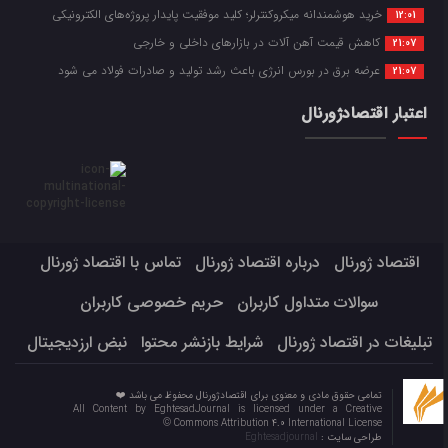
خرید هوشمندانه میکروکنترلر؛ کلید موفقیت پایدار پروژه‌های الکترونیکی
12:01
کاهش قیمت آهن آلات در بازارهای داخلی و خارجی
21:07
عرضه برق در بورس انرژی باعث رشد تولید و صادرات فولاد می شود
21:07
اعتبار اقتصادژورنال
اقتصاد ژورنال
درباره اقتصاد ژورنال
تماس با اقتصاد ژورنال
سوالات متداول کاربران
حریم خصوصی کاربران
تبلیغات در اقتصاد ژورنال
شرایط بازنشر محتوا
نبض ارزدیجیتال
تمامی حقوق مادی و معنوی برای اقتصادژورنال محفوظ می باشد ❤️
All Content by EghtesadJournal is licensed under a Creative
Commons Attribution 4.0 International License ©️
طراحی سایت :
Eghtesadjournal