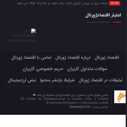
عرضه برق در بورس انرژی باعث رشد تولید و صادرات فولاد می شود
21:07
اعتبار اقتصادژورنال
اقتصاد ژورنال
درباره اقتصاد ژورنال
تماس با اقتصاد ژورنال
سوالات متداول کاربران
حریم خصوصی کاربران
تبلیغات در اقتصاد ژورنال
شرایط بازنشر محتوا
نبض ارزدیجیتال
تمامی حقوق مادی و معنوی برای اقتصادژورنال محفوظ می باشد ❤️
All Content by EghtesadJournal is licensed under a Creative
Commons Attribution 4.0 International License ©️
طراحی سایت :
Eghtesadjournal