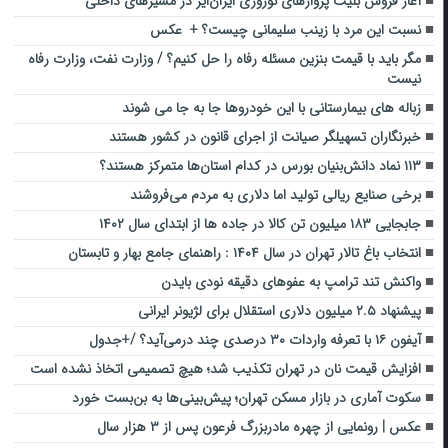
آغاز فروش بلیت پروازهای نوروزی ایران‌ایر در مسیرهای داخلی
نسبت این مرد با زینب سلیمانی چیست؟ + عکس
مگر باید با قیمت بنزین مسئله رفاه را حل کنیم؟ / وزارت نفت، وزارت رفاه
نیست
زباله های بیمارستانی با این خودروها جا به جا می شوند
خبرنگاران تسهیلگر صیانت از اجرای قانون در کشور هستند
۱۱۳ نماد دانش‌بنیان‌ بورس در کدام استان‌ها متمرکز هستند؟
برخی صنایع ریالی تولید اما دلاری به مردم می‌فروشند
جابجایی ۱۸۳ میلیون تن کالا در جاده ها از ابتدای سال ۱۴۰۲
انتخاب باغ تالار تهران در سال ۱۴۰۴ : راهنمای جامع بهار و تابستان
واکنش تند ترامپ به عفوهای دقیقه نودی بایدن
پیشنهاد ۲.۵ میلیون دلاری استقلال برای لژیونر ایرانی
آیفون ۱۶ با تعرفه واردات ۳۰ درصدی چند درمی‌آید؟ /+جدول
افزایش قیمت نان در تهران تکذیب شد؛ هیچ تصمیمی اتخاذ نشده است
سکوت آماری در بازار مسکن تهران؛ پیش‌بینی‌ها به بن‌بست خورد
عکس | رونمایی از چهره مادربزرگ فرعون پس از ۳ هزار سال