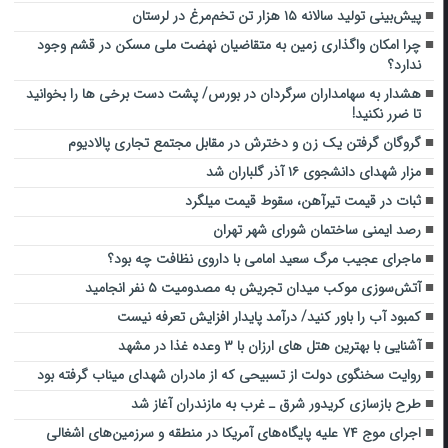
پیش‌بینی تولید سالانه ۱۵ هزار تن تخم‌مرغ در لرستان
چرا امکان واگذاری زمین به متقاضیان نهضت ملی مسکن در قشم وجود
ندارد؟
هشدار به سهامداران سرگردان در بورس/ پشت دست برخی ها را بخوانید
تا ضرر نکنید!
گروگان گرفتن یک زن و دخترش در مقابل مجتمع تجاری پالادیوم
مزار شهدای دانشجوی ۱۶ آذر گلباران شد
ثبات در قیمت تیرآهن، سقوط قیمت میلگرد
رصد ایمنی ساختمان شورای شهر تهران
ماجرای عجیب مرگ سعید امامی با داروی نظافت چه بود؟
آتش‌سوزی موکب میدان تجریش به مصدومیت ۵ نفر انجامید
کمبود آب را باور کنید/ درآمد پایدار افزایش تعرفه نیست
آشنایی با بهترین هتل های ارزان با ۳ وعده غذا در مشهد
روایت سخنگوی دولت از تسبیحی که از مادران شهدای میناب گرفته بود
طرح بازسازی کریدور شرق ـ غرب به مازندران آغاز شد
اجرای موج ۷۴ علیه پایگاه‌های آمریکا در منطقه و سرزمین‌های اشغالی