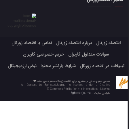
اقتصاد ژورنال
درباره اقتصاد ژورنال
تماس با اقتصاد ژورنال
سوالات متداول کاربران
حریم خصوصی کاربران
تبلیغات در اقتصاد ژورنال
شرایط بازنشر محتوا
نبض ارزدیجیتال
تمامی حقوق مادی و معنوی برای اقتصادژورنال محفوظ می باشد ❤️
All Content by EghtesadJournal is licensed under a Creative
Commons Attribution 4.0 International License ©️
طراحی سایت :
Eghtesadjournal