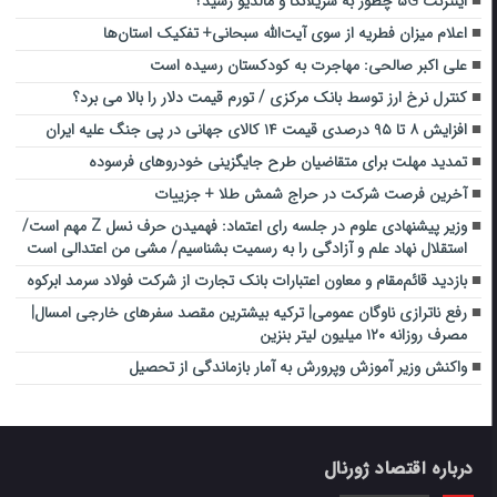
اینترنت ۵G چطور به سریلانکا و مالدیو رسید؟
اعلام میزان فطریه از سوی آیت‌الله سبحانی+ تفکیک استان‌ها
علی اکبر صالحی: مهاجرت به کودکستان رسیده است
کنترل نرخ ارز توسط بانک مرکزی / تورم قیمت دلار را بالا می برد؟
افزایش ۸ تا ۹۵ درصدی قیمت ۱۴ کالای جهانی در پی جنگ علیه ایران
تمدید مهلت برای متقاضیان طرح جایگزینی خودروهای فرسوده
آخرین فرصت شرکت در حراج شمش طلا + جزییات
وزیر پیشنهادی علوم در جلسه رای اعتماد: فهمیدن حرف نسل Z مهم است/
استقلال نهاد علم و آزادگی را به رسمیت بشناسیم/ مشی من اعتدالی است
بازدید قائم‌مقام و معاون اعتبارات بانک تجارت از شرکت فولاد سرمد ابرکوه
رفع ناترازی ناوگان عمومی| ترکیه بیشترین مقصد سفرهای خارجی امسال|
مصرف روزانه ١٢٠ میلیون لیتر بنزین
واکنش وزیر آموزش وپرورش به آمار بازماندگی از تحصیل
درباره اقتصاد ژورنال