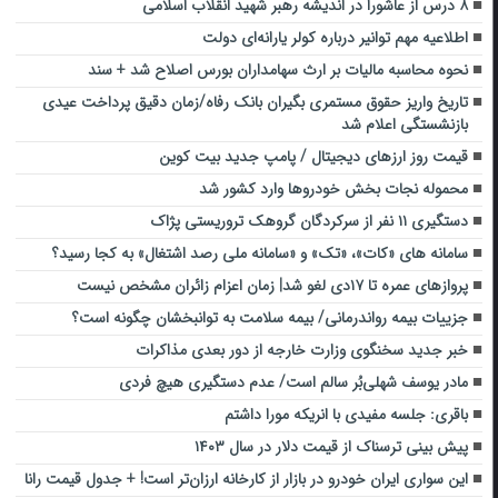
۸ درس از عاشورا در اندیشه رهبر شهید انقلاب اسلامی
اطلاعیه مهم توانیر درباره کولر یارانه‌ای دولت
نحوه محاسبه مالیات بر ارث سهامداران بورس اصلاح شد + سند
تاریخ واریز حقوق مستمری بگیران بانک رفاه/زمان دقیق پرداخت عیدی
بازنشستگی اعلام شد
قیمت روز ارزهای دیجیتال / پامپ جدید بیت کوین
محموله نجات بخش خودروها وارد کشور شد
دستگیری ۱۱ نفر از سرکردگان گروهک تروریستی پژاک
سامانه های «کات»، «تک» و «سامانه ملی رصد اشتغال» به کجا رسید؟
پروازهای عمره تا ۱۷دی لغو شد| زمان اعزام زائران مشخص نیست
جزییات بیمه رواندرمانی/ بیمه سلامت به توانبخشان چگونه است؟
خبر جدید سخنگوی وزارت خارجه از دور بعدی مذاکرات
مادر یوسف شهلی‌بُر سالم است/ عدم دستگیری هیچ فردی
باقری: جلسه مفیدی با انریکه مورا داشتم
پیش بینی ترسناک از قیمت دلار در سال ۱۴۰۳
این سواری ایران خودرو در بازار از کارخانه ارزان‌تر است! + جدول قیمت رانا