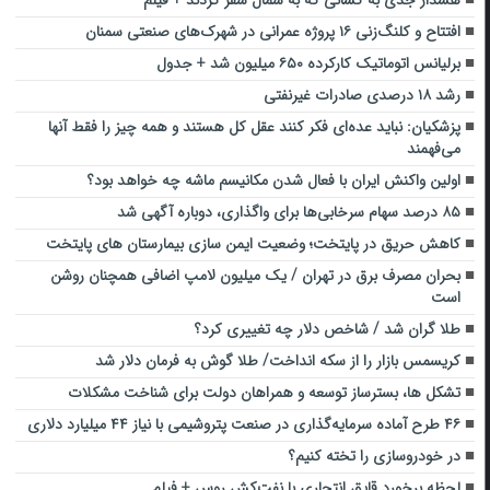
هشدار جدی به کسانی که به شمال سفر کردند + فیلم
افتتاح و کلنگ‌زنی ۱۶ پروژه عمرانی در شهرک‌های صنعتی سمنان
برلیانس اتوماتیک کارکرده ۶۵۰ میلیون شد + جدول
رشد ۱۸ درصدی صادرات غیرنفتی
پزشکیان: نباید عده‌ای فکر کنند عقل کل هستند و همه چیز را فقط آنها
می‌فهمند
اولین واکنش ایران با فعال شدن مکانیسم ماشه چه خواهد بود؟
۸۵ درصد سهام سرخابی‌ها برای واگذاری، دوباره آگهی شد
کاهش حریق در پایتخت؛ وضعیت ایمن سازی بیمارستان های پایتخت
بحران مصرف برق در تهران / یک میلیون لامپ اضافی همچنان روشن
است
طلا گران شد / شاخص دلار چه تغییری کرد؟
کریسمس بازار را از سکه انداخت/ طلا گوش به فرمان دلار شد
تشکل ها، بسترساز توسعه و همراهان دولت برای شناخت مشکلات
۴۶ طرح آماده سرمایه‌گذاری در صنعت پتروشیمی با نیاز ۴۴ میلیارد دلاری
در خودروسازی را تخته کنیم؟
لحظه برخورد قایق انتحاری با نفت‌کش روس + فیلم