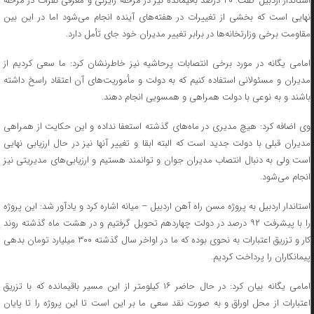
استاندار اردبیل گفت: ۲۰ درصد باقیمانده نیز در مرحله رایزنی و معرفی نفرات در مرحله
نهایی است که بخشی از تغییرات در هفته‌های آینده انجام می‌شود اما در این بین
مقاومت برخی وزارتخانه‌ها در برابر تغییر مدیران خود جای تأمل دارد.
امامی یگانه در مورد برخی انتصابات پرحاشیه نیز خاطرنشان کرد: ما سعی کردیم از
مدیران و مسئولانی استفاده کنیم که به دولت و مأموریت‌های آن اعتقاد راسخ داشته
باشند و به نوعی با دولت همراهی و همسویی انجام دهند.
وی اضافه کرد: هیچ مدیری در ماه‌های گذشته استعفا نداده و این حکایت از همراهی
مدیران قبلی با دولت جدید است که البته ابقا و تغییر آنها نیز در حال ارزیابی نهایی
است ولی به دنبال انتصاب مدیران جوان و توانمند هستیم و ارزیابی‌های مدیریتی نیز
انجام می‌شود.
استاندار اردبیل به پروژه مسن راه آهن اردبیل – میانه اشاره کرد و یادآور شد: این پروژه
را با پیشرفت ۹۲ درصد در دولت چهاردهم تحویل گرفتیم و در هشت ماه گذشته روند
کار و تزریق اعتبارات به نحوی بوده که ما در اواخر سال گذشته ۳۰۰ میلیارد تومان بدهی
پیمانکاران را پرداخت کردیم.
امامی یگانه بیان کرد: در حال حاضر ۱۶ کیلومتر از این مسیر باقیمانده که با تزریق
اعتبارات از محل اوراق و به صورت نقد سعی ما بر این است تا این پروژه را تا پایان