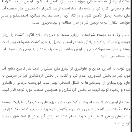
استاندار اردبیل به دغدغه‌های حوزه آب به ویژه تأمین آب شرب اردبیل در یک شرایط
حاد و بحرانی اشاره کرد و ادامه داد: قرار است از سد شهریار ۵۰ میلیون متر مکعب آب
برای دشت اردبیل تأمین شود و در کنار آن، از سد عمارت، سبلان، احمدبیگلو و سایر
حوزه‌ها انتقال آب به اردبیل نیز در حال مطالعه و برنامه‌ریزی است.
امامی یگانه به توسعه شبکه‌های پایاب سدها و ضرورت ابلاغ الگوی کشت با ارزش
افزوده بیشتر اشاره کرد و یادآور شد: در استان اردبیل به جای کشت هندوانه، بهتر است
پسته و سایر محصولات باغی با ارزش روانه بازار مصرف شده و به نوعی در مصرف آب
نیز صرفه‌جویی شود.
وی توجه به آبیاری مدرن و جلوگیری از آبیاری‌های سنتی را زمینه‌ساز تأمین منابع آب
مورد نیاز در بخش کشاورزی اعلام کرد و گفت: در بخش گردشگری نیز در سرعین به
جای بهره‌برداری از آبدرمانی‌ها به شکل استخر، بهتر است توریست درمانی راه‌اندازی
شده و زنجیره تولید ثروت در بخش گردشگری و همچنین صنعت مورد توجه قرار گیرد.
استاندار اردبیل در ادامه خاطرنشان کرد: در بخش انرژی‌های تجدیدپذیر ظرفیت توسعه
۳۵۷ مگاوات نیروگاه خورشیدی را دنبال می‌‌کنیم و در خرید تضمینی گندم ۲۷۰ هزار تن
و دانه‌های روغنی ۹ هزار تن خرید انجام شده که ارزش آن بیش از ۵٫۵ هزار میلیارد
تومان است.