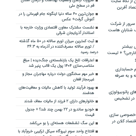
ضرورت ارتقای وضعیت بهداشت و درمان استان
ن از نگاه سایت
قم در سطح ملی
صاد آفرین
جوان‌ترین ۴۰ ساله دنیا اینگونه جام قهرمانی را در
آغوش گرفت+ عکس
سرور از شرکت
نشست مشترک معاون اقتصادی وزارت خارجه با
 شتابان هاست
استاندار آذربایجان شرقی
ثبت کمترین میزان تورم سالانه در ۵۰ ماه گذشته
ی بیشتر
/ تورم سالانه مصرف‌کننده در آذرماه به ۳۶.۳
درصد رسید
خارجی؟ + لیست
اعترافات تلخ یک بازنشسته‌ی جنگ‌دیده | مبلغ
متناسب‌سازی ۱۴۰۴ پول یک قالب پنیر شد
م حسابداری
خبر مهم سخنگوی دولت درباره مهاجران مجاز و
ه و به صرفه
غیرمجاز افغان
بهبود فرآیند تولید با کاهش مالیات و معافیت‌های
ای پاتوبیولوژی
هدفمند
 در تشخیص
خانوارهای دارای ۲ فرزند از مالیات معاف شدند
خودرو ساندرو در ۲۲ بهمن چند شد؟ + جدول
خصوصی سازی
قیمت
تصاد کلان در
این سگ تششعات هسته‌ای را بو می‌کشد
افتتاح واحد سوم نیروگاه سیکل ترکیبی خرم‌آباد با