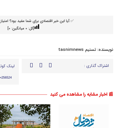
✅ آیا این خبر اقتصادی برای شما مفید بود؟ امتیاز 
[کل:
0
میانگین:
0
]
نویسنده:
تسنیم tasnimnews
اشتراک گذاری :
لینک کوتا
p=256524
📰 اخبار مشابه را مشاهده می کنید