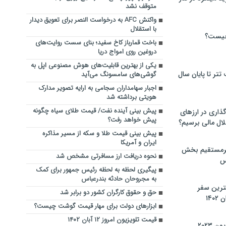
متوقف نشد
واکنش AFC به درخواست النصر برای تعویق دیدار
با استقلال
چیست؟
باخت قمارباز کاخ سفید؛ بنای سست روایت‌های
دروغین روی امواج دریا
یکی از بهترین قابلیت‌های هوش مصنوعی اپل به
تر تا پایان سال
گوشی‌های سامسونگ می‌آید
اجبار سهامداران سجامی به ارایه تصویر مدارک
هویتی برداشته شد
پیش بینی آینده نفت/ قیمت طلای سیاه چگونه
گذاری در ارزهای
پیش خواهد رفت؟
لال مالی برسیم؟
پیش بینی قیمت طلا و سکه از مسیر مذاکره
ایران و آمریکا
یرمستقیم بخش
نحوه دریافت ارز مسافرتی مشخص شد
س
پیگیری لحظه به لحظه رئیس جمهور برای کمک
به مجروحان حادثه بندرعباس
نترین سفر
حق و حقوق کارگران کشور دو برابر شد
۱۴
ابزارهای دولت برای مهار قیمت گوشت چیست؟
قیمت تلویزیون امروز ۱۲ آبان ۱۴۰۲
 ۲۰۲۳