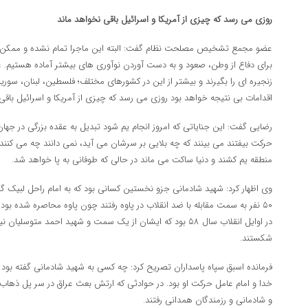
روزی می رسد که چیزی از آمریکا و اسرائیل باقی نخواهد ماند
عضو مجمع تشخیص مصلحت نظام گفت: البته این ماجرا تمام نشده و ممکن است
برای دفاع از وطن، صعود و به دست آوردن نوآوری های بیشتر آماده هستیم. عق
زنجیره ای را بگیرند و بیشتر از این در کشورهای مختلف؛ فلسطین، لبنان، سوریه، 
اقدامات بی نتیجه خواهد بود روزی می رسد که چیزی از آمریکا و اسرائیل باقی 
رضایی گفت: این جنایاتی که امروز انجام یم شود تبدیل به عقده بزرگی در جها
حرکت بیفتند می بینند که چه بلایی بر سرشان می آید، نمی دانند چه می کنند 
منطقه یم کشند و دنیا ساکت می ماند در حالی که طوفانی به پا خواهد شد.
وی اظهار کرد: شهید شادمانی جزو نخستین کسانی بود که به امام راحل لبیک گف
۵۰ نفر به سمت مقابله با ضد انقلاب در پاوه رفتند چون پاوه محاصره شده بو
در اوایل انقلاب سال ۵۸ بود که ایشان از یک سمت و شهید احمد متوس
شکستند.
فرمانده اسبق سپاه پاسداران تصریح کرد: چه کسی به شهید شادمانی گفته بود 
خدا و امام عامل حرکت او بود. در حوادثی که ارتش بعث عراق در سر پل ذهاب 
و شادمانی و رزمندگان همدانی رفتند.