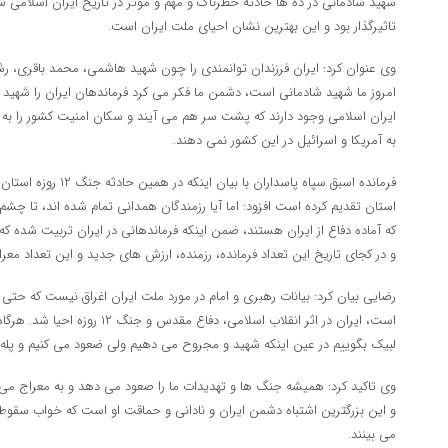
تاثیرگذار بود و این بهترین نشان احیای ملت ایران است.
وی عنوان کرد: ایران فرزندان توانمندی را چون شهید هاشمی، محمد باقری، رش
امروز ما شهید شادمانی است، دشمن ما فکر می کرد فرماندهان ایران را شهید کن
ایران اسلامی وجود دارند که پشت سر هم می آیند و سکان امنیت کشور را به 
به آمریکا و اسرائیل در این کشور نمی دهند.
استان تقدیم کرده است افزود: اما آیا رزمندگان همدانی تمام شده اند، تا چشم
که آماده دفاع از ایران هستند، ضمن اینکه فرماندهانی در ایران تربیت شده که
و در کجای تاریخ این تعداد فرمانده، رزمنده، ارزش های جدید و این تعداد مع
رضایی بیان کرد: بیانات رهبری و امام در مورد ملت ایران اغراق نیست که حتی
است، ایران در اثر انقلاب اسلامی، دفا
لبیک بگوییم در عین اینکه شهید و مجروح می دهیم ولی ضعود می کنیم و پله ه
وی تاکید کرد: همیشه جنگ ها و تهدیدات ما را صعود می دهد و به معراج م
و این بزرگترین اشتباه دشمن ایران و نادانی و حماقت او است که خواب سقوط 
می بینند.