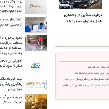
بورس‌های جهان 
روی آن‌ها + تحل
bankeghtesad
ترافیک سنگین در جاده‌های
راهکارهای مدیری
شمال/ کندوان مسدود شد
اثربخشی هدایای 
نحوه برخورد با ق
متخلف بازدارنده
استفاده از خدما
چه نکاتی توجه ک
آموزش ارز دیجیت
صفر تا سود ترید 
ل
منتشر خواهد شد.
ی ایران
باشد منتشر نخواهد شد.
ثبت قرارداد ملک
کلیه
مسئولیت های حقوقی
نظرات بر عهده
رهگیری رایگان با
 شکایت مسئولیت بر عهده شخص نظر دهنده
خودنویس
خرید طلای آب ش
نسبت به طلای د