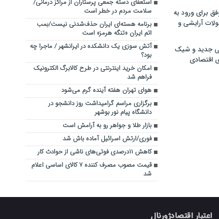
استعفای دسته جمعی پرستاران از مراکز درمانی/
سلامت مردم در خطر است
فق برای ورود به
ولات آرایشی و
برنامه هسته‌ای ایران حذف‌شدنی نیست/بمب
اتم ایران «تنگه هرمز» است
آتش سوزی یک دانشکده در ایرانشهر / ماجرا چه
ی جدید و شیک
بود؟
ی اقتصادی
امکان خرید اینترنتی در طرح کالابرگ الکترونیک
فراهم شد
هوای تهران هفته آینده گرم می‌شود
برگزاری مراسم گرامیداشت روز دانشجو در
دانشگاه پیام نور بوشهر
بازار طلا و جواهر رو به آرامش است
فوری/ارتش اسرائیل آماده باش شد
کاهش ۱۱درصدی فوتی‌های ناشی از حوادث کار
قیمت مصوب مصرف کننده ۷ کالای اساسی اعلام
شد
اعتبار اقتصادژورنال