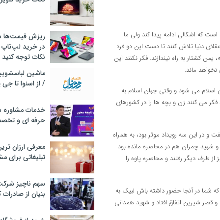
 که اشکالی ادامه پیدا کند ولی ما
ریزش قیمت‌ها در 
لای دنیا تلاش کنند تا دست این دو فرد
در خرید لپ‌تاپ 
نکات توجه کنید
یمن کشتار به راه نیندازند. فکر نکنند این
نخواهد ماند.
/ از اسنوا تا جی
ن اسلام می شود و وقتی جهان اسلام به
فکر می کنند زن و بچه ها را در کشورهای
خدمات مشاوره سئ
حرفه ای و تخص
ت و در این سه رویداد موثر بود، به همراه
د و شهید چمران هم در محاصره مانده بود
معرفی ارزان تری
تبلیغاتی برای مش
لیان نیز از طرف دیگر رفتند و محاصره پاوه را
سهم ناچیز شرک
که شما در آنجا حضور داشته باش لبیک به
بنیان از صادرات 
و قصر شیرین اتفاق افتاد و شهید همدانی