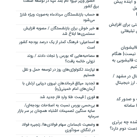
حضور وزیر نیرو؛ گام بلند مپنا در توسعه صنعت
و آینده پیش
برق کشور
یل
حساب بازنشستگان مردادماه به‌صورت ویژه شارژ
می‌شود
تی برای افزایش
خبر خوش برای بازنشستگان / مصوبه افزایش
تبلیغاتی
مستمری‌ها ابلاغ شد
اسماعیلی: فرهنگ کمتر از یک درصد بودجه کشور
الیشویان
است
 نیست| هنگام
مصاحبه‌هایی که بورس را نجات دادند / روند
ت قالیشویی به
نزولی خاتمه یافت؟
نیم
نیازمند تکنولوژی‌های روز در توسعه حمل و نقل
هستیم
ال در مشهد /
ارز دیجیتال
تجدید میثاق فرماندهان نیروی دریایی ارتش با
آرمان‌های امام خمینی(ره)
فوری | قیمت طلا وارد فاز جدید شد
 و صدور کد
 سامانه
بی‌حسی بورس نسبت به اصلاحات بودجه‌ای/
سایه سنگین تصمیمات اشتباه همچنان بر سر بازار
سرمایه
ده چه برتری
وضعیت نابسامان سهام فولادی‌ها/ زنجیره فولاد
ست دوم دارد؟
در تنگنای سودآوری