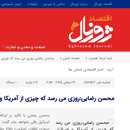
اقتصاد ژورنال
درباره ژورنال
تماس با سردبیر
تبلیغات
حریم خصوصی
صنعت و معدن و تجارت
شما اینجا هستید »
صفحه اصلی »
محسن رضایی:روزی می رسد که چیزی از آ
گروه :
اخبار اقتصادی استان ها
شناسه خبر:
256524
31 جولای 2025 - 2:53
209 بازدید
۰
دیدگاه
محسن رضایی:روزی می رسد که چیزی از آمریکا و ا
محسن رضایی با تاکید بر اینکه
اسرائیل باقی نخواهد ماند گفت: ل