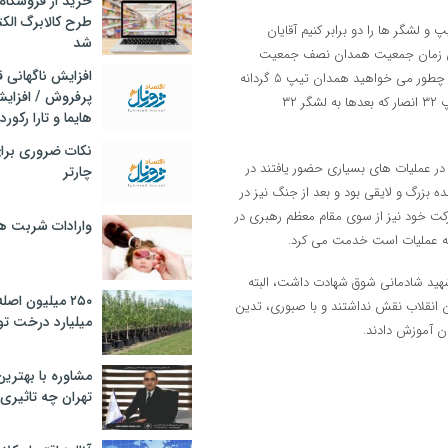
خرید از فروشگاه‌
طرح کالابرگ الک
و لشگر ها را دو برابر کنیم آقایان
شد
 آن زمان جمعیت همدان نصف جمعیت
افزایش ناگهانی
کنونی بود و مشاوران و معاونان من می گفتند جمعیت همدان خیلی کم است چطور می خواهید همدان تیپ ۵ گردانه
پرفروش / افزایش
تشکیل دهد، گفتم من در چهره اینان توانمندی را می بینم و به این صورت تیپ ۳۲ انصار که بعدها به لشگر ۳۲
هایما و تارا رکورد
نکات ضروری برا
در عملیات های بسیاری حضور یافتند در
چارتر
دادیم چرا که ایشان فرمانده بزرگ و لایقی بود و بعد از جنگ نیز در
رکت خود نیز از سوی مقام معظم رهبری در
وارادات شربت 
حنه عملیات است خدمت می کرد.
 شهید شادمانی شوق شهادت داشت، البته
۲۵۰ میلیون اص
ن انقلاب نقش نداشتند و با صبوری، تدین
میلیارد درخت تو
ان آموزش دادند.
مشاوره با بهتری
تهران چه تاثیری 