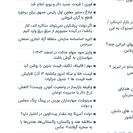
فوری / قیمت جدید دلار و یورو اعلام شد
ابلاغ دستور معاون اول رئیس جمهور برای برخورد
قاطع با گران فروشی
بازار لپ‌تاپ /
اگر دولت پزشکیان نمی‌تواند مذاکره کند، کنار
استوک به این
بکشد/ در آینده مجبوریم از عراق برق وارد کنیم
تایید اساسنامه سازمان منطقه آزاد تجاری صنعتی
ماشین لباسشویی‎های ایرانی چند؟
سرخس
 پلاس
واریز سود سهام عدالت در اسفند ۱۴۰۳ |
سهامداران به گوش باشند
مهم | قالیباف تکلیف قیمت بنزین را روشن کرد
و در تبریز +
صی
قیمت طلا و سکه امروز یکشنبه ۱۶ آذر/ افزایش
همه قیمت ها + جدول جزئیات
وظیفه بازارساز در وضعیت کنونی چیست؟ کاهش
ن هدایای
نرخ دلار یا مدیریت نوسان
تریان
سرنوشت سهامداران بورس در پینگ پنگ مجلس
و دولت
ت های دانش
دولت آمریکا چه مقدار بیت‌کوین در اختیار دارد؟
کشور
مناقشه هند و پاکستان؛ پاکستانی‌ها، هندی‌ها را
به سخره گرفتند!+ عکس