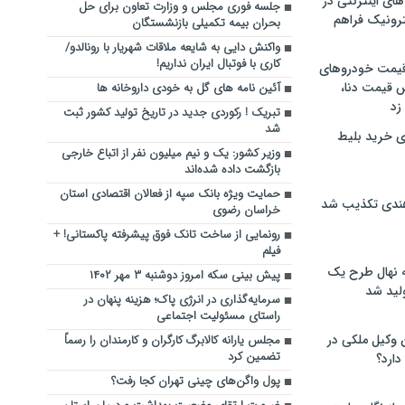
های اینترنتی در
جلسه فوری مجلس و وزارت تعاون برای حل
ترونیک فراهم
بحران بیمه تکمیلی بازنشستگان
واکنش دایی به شایعه ملاقات شهریار با رونالدو/
کاری با فوتبال ایران نداریم!
 قیمت خودروهای
 قیمت دنا،
آئین نامه های گل به خودی داروخانه ها
 زد
تبریک ! رکوردی جدید در تاریخ تولید کشور ثبت
شد
ی خرید بلیط
وزیر کشور: یک و نیم میلیون نفر از اتباع خارجی
بازگشت داده شده‌اند
حمایت ویژه بانک سپه از فعالان اقتصادی استان
هندی تکذیب شد
خراسان رضوی
رونمایی از ساخت تانک فوق پیشرفته پاکستانی! +
فیلم
له نهال طرح یک
پیش بینی سکه امروز دوشنبه ۳ مهر ۱۴۰۲
لید شد
سرمایه‌گذاری در انرژی پاک؛ هزینه پنهان در
راستای مسئولیت اجتماعی
ن وکیل ملکی در
مجلس یارانه کالابرگ کارگران و کارمندان را رسماً
تضمین کرد
دارد؟
پول واگن‌های چینی تهران کجا رفت؟