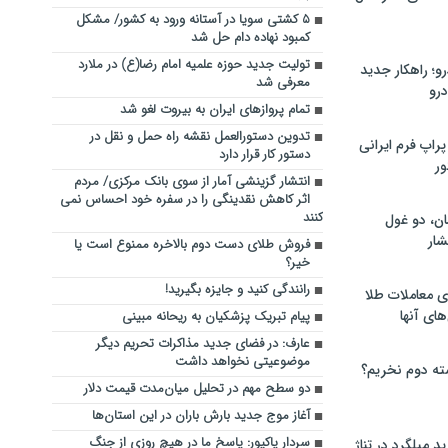
۵ کشتی سویا در آستانه ورود به کشور/ مشکل
کمبود نهاده دام حل شد
تولیت جدید حوزه علمیه امام رضا(ع) در ملارد
؛ راهکار جدید
معرفی شد
رو
تمام پروازهای ایران به بیروت لغو شد
تدوین دستورالعمل نقشه راه حمل و نقل در
راپ فرم ایرانی
دستور کار قرار دارد
ور
انتشار گزینشی آمار از سوی بانک مرکزی/ مردم
اثر کاهش نقدینگی را در سفره خود احساس نمی
کنند
ان، دو غول
ار
فروش طلای دست دوم بالاخره ممنوع است یا
خیر؟
رانندگی کنید و جایزه بگیرید!
ی معاملات طلا
های آنها
پیام تبریک پزشکیان به ریحانه مبینی
عارف: در فضای جدید مذاکرات تحریم دیگر
موضوعیتی نخواهد داشت
ته دوم نخریم؟
دو سطح مهم در تحلیل میان‌مدت قیمت دلار
آغاز موج جدید بارش باران در این استان‌ها
سردار پاکپور: پاسخ ما در هیچ روزی از جنگ
 میلگرد در تناژ