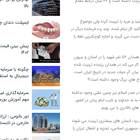
شهید شادمانی در ده ها حادثه خطرناک و مهم و موثر در تاریخ ایران اسلامی شرکت داشته است و ۴۷ سال درخط مقدم
بالا
ید و غیره را تربیت کرده ولی موضوع
ایمپلنت دندان 
ند کار تمام شده، چند رده فرمانده دیگر در
دست می گیرند و اجازه کوچکترین غلط را
پیش بینی قیمت ت
۱۴۰۲
فرمانده اسبق سپاه پاسداران با بیان اینکه در همین حادثه جنگ ۱۲ روزه استان همدان ۵۶ نفر شهید را در استان و بیرون
 کار می کند در همدان رزمنده تربیت شده
چگونه با سرمایه‌
 بیان گر حیات جدید در تاریخ ایران است
دیجیتال به استق
راج های بزرگ وجود داشته است؟!
 در صدر اسلام نیز چنین ملتی وجود نداشته
سرمایه‌گذاری غ
مهم آموزش بور
ع مقدس و جنگ ۱۲ روزه احیا شد. هرگاه ما به خداوند و نایب امام زمان در کشور
ای بالاتری را می رویم.
تور باتومی : ارزا
ی برد، انسان های بیشتری تربیت می شوند
خارجی در تابستان ۰۲
جمهوری اسلامی، تجزیه و اشغال ایران را
نکات خرید تلویزیون