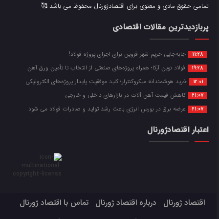
تمامی حقوق مادی و معنوی برای اقتصادژورنال محفوظ می باشد 🥰
پربازدیدترین مقالات اقتصادی
جابه‌جایی حریم شهر قزوین برای اجرای پروژه فولاد!
11:28
فولاد نوین آرکا؛ همراه پروژه‌های صنعتی از انتخاب تا تأمین ورق آهن
19:28
خرید هوشمندانه میکروکنترلر؛ کلید موفقیت پایدار پروژه‌های الکترونیکی
12:01
کاهش قیمت آهن آلات در بازارهای داخلی و خارجی
21:07
عرضه برق در بورس انرژی باعث رشد تولید و صادرات فولاد می شود
21:07
اعتبار اقتصادژورنال
اقتصاد ژورنال
درباره اقتصاد ژورنال
تماس با اقتصاد ژورنال