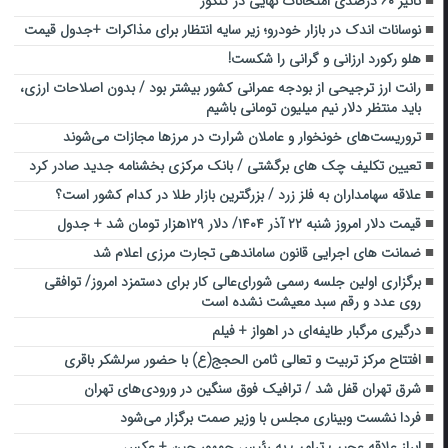
تاثیر ۶۰ درصدی امتحانات نهایی در کنکور
نوسانات اندک در بازار خودرو؛ زیر سایه انتظار برای مذاکرات +جدول قیمت
هلو رکورد ارزانی و گرانی را شکست!
رانت ارز ترجیحی از بودجه عمرانی کشور بیشتر بود / بدون اصلاحات ارزی،
باید منتظر دلار نیم میلیون تومانی باشیم
تروریست‌های خونخوار و عاملان شرارت در مرزها مجازات می‌شوند
تعیین تکلیف چک های برگشتی / بانک مرکزی بخشنامه جدید صادر کرد
علاقه سهامداران به فلز زرد / بزرگترین بازار طلا در کدام کشور است؟
قیمت دلار امروز شنبه ۲۲ آذر ۱۴۰۴/ دلار ۱۲۹هزار تومان شد + جدول
ضمانت‌ های اجرایی قانون ساماندهی تجارت مرزی اعلام شد
برگزاری اولین جلسه رسمی شورای‌عالی کار برای دستمزد امروز/ توافقی
روی عدد و رقم سبد معیشت نشده است
درگیری مرگبار طایفه‌ای در اهواز + فیلم
افتتاح مرکز تربیت و تعالی ثامن الحجج(ع) با حضور سرلشکر باقری
شرق تهران قفل شد / ترافیک فوق سنگین در ورودی‌های تهران
فردا نشست وبیناری مجلس با وزیر صمت برگزار می‌شود
ابراز علاقه عجیب ترامپ به رئیس جمهور چین + عکس