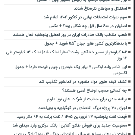
استقلال و سپاهان نقره‌داغ شدند
سهم نمرات امتحانات نهایی در کنکور ۱۴۰۴ اعلام شد
اصفهان در ۶۰۰ سال قبل چه شکلی بود؟ + عکس
شعب منتخب بانک صادرات ایران در روز تعطیل پنجشنبه فعال هستند
با بدهکارترین کشور های جهان آشنا شوید + جدول
۱۰۶ کیلومتر از مسیر خط‌آهن رشت-آستارا تملک شد| تملک ۱۳ کیلومتر طی
۱۴ روز
این شاسی‌بلند لوکس ۷ برابر یک خودروی چینی قیمت دارد! + جدول
لکسوس
کشف کیف حاوی مواد منفجره در کمالشهر تکذیب شد
چه کسانی مسبب اوضاع فعلی هستند؟
برنامه جدی برای حمایت از شرکت های نوپا داریم
اجرای ۳۰ پروژه بزرگ اقتصادی در کهگیلویه و بویراحمد
قیمت نفت پنجشنبه ۲۷ فروردین ۱۴۰۵ / نفت برنت به ۹۴ دلار رسید
ممنوعیت جدید برای فروش طلای آنلاین | بانک مرکزی وارد میدان شد
نجات: نیروهای مسلح به مراتب از ابتدای جنگ ۱۲ روزه آمادگی بهتری