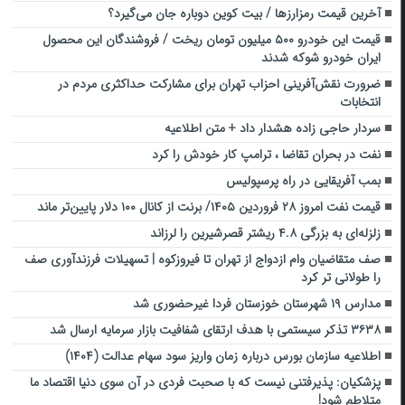
آخرین قیمت رمزارز‌ها / بیت کوین دوباره جان می‌گیرد؟
قیمت این خودرو ۵۰۰ میلیون تومان ریخت / فروشندگان این محصول
ایران خودرو شوکه شدند
ضرورت نقش‌آفرینی احزاب تهران برای مشارکت حداکثری مردم در
انتخابات
سردار حاجی زاده هشدار داد + متن اطلاعیه
نفت در بحران تقاضا ، ترامپ کار خودش را کرد
بمب آفریقایی در راه پرسپولیس
قیمت نفت امروز ۲۸ فروردین ۱۴۰۵/ برنت از کانال ۱۰۰ دلار پایین‌تر ماند
زلزله‌ای به بزرگی ۴.۸ ریشتر قصرشیرین را لرزاند
صف متقاضیان وام ازدواج از تهران تا فیروزکوه | تسهیلات فرزندآوری صف
را طولانی تر کرد
مدارس ۱۹ شهرستان خوزستان فردا غیرحضوری شد
۳۶۳۸ تذکر سیستمی با هدف ارتقای شفافیت بازار سرمایه ارسال شد
اطلاعیه سازمان بورس درباره زمان واریز سود سهام عدالت (۱۴۰۴)
پزشکیان: پذیرفتنی نیست که با صحبت فردی در آن سوی دنیا اقتصاد ما
متلاطم شود!