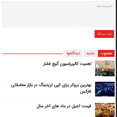
محبوب
جدید
دیدگاهها
اهمیت کالیبراسیون گیج فشار
بهترین بروکر برای کپی‌ تریدینگ در بازار معاملاتی
فارکس
قیمت آجیل در ماه های آخر سال