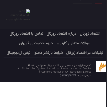
اقتصاد ژورنال
درباره اقتصاد ژورنال
تماس با اقتصاد ژورنال
سوالات متداول کاربران
حریم خصوصی کاربران
تبلیغات در اقتصاد ژورنال
شرایط بازنشر محتوا
نبض ارزدیجیتال
تمامی حقوق مادی و معنوی برای اقتصادژورنال محفوظ می باشد ❤️
All Content by EghtesadJournal is licensed under a Creative
Commons Attribution 4.0 International License ©️
طراحی سایت :
Eghtesadjournal