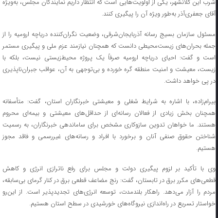
شرب این کلانشهر، یکی از اولویت‌هایی است که انتظار داریم نمایندگان مجلس، به‌ویژه
آقای جعفری‌آذر به‌طور ویژه آن را پیگیری کنند.
مسئول سازمان بسیج رسانه آذربایجان‌شرقی، وضعیت نگران‌کننده دریاچه ارومیه را از
جمله بحران‌های زیست‌محیطی دانست که همچنان نیازمند عزم ملی و پیگیری مستمر
است و گفت: احیای دریاچه ارومیه صرفاً یک پروژه محیط‌زیستی نیست، بلکه با
زیست، معیشت و امنیت منطقه گره خورده و بی‌توجهی به آن، عواقب جبران‌ناپذیری
در پی خواهد داشت.
بیرا‌م‌زاده، با اشاره به شرایط شغلی و معیشتی خبرنگاران استان، گفت: متأسفانه
همچنان بخش زیادی از فعالان رسانه‌ای از حداقل‌های معیشتی و بیمه‌ای محروم‌
هستند. ما خواهان تدوین سازوکاری مشخص برای ساماندهی خبرنگاران، به رسمیت
شناختن حقوق صنفی آنان و برخورد با افراد و رسانه‌های غیررسمی و فاقد مجوز
هستیم.
وی با تأکید بر لزوم پیگیری دولت و مجلس برای رفع ناترازی انرژی و کاهش
قطعی‌های مکرر برق در تابستان، گفت: رنج مضاعف قطعی برق در کنار گرمای بی‌سابقه،
مردم را آزار می‌دهد. راهکار بلندمدت، توسعه انرژی‌های تجدیدپذیر است. از این‌رو
خواستار تسریع در راه‌اندازی نیروگاه‌های خورشیدی در سطح استان هستیم.