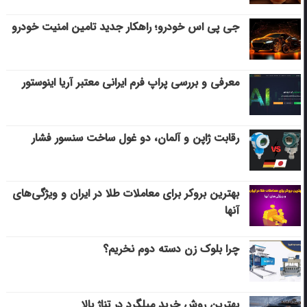
جی پی اس خودرو؛ راهکار جدید تامین امنیت خودرو
معرفی و بررسی پراپ فرم ایرانی معتبر آریا اینوستور
رقابت ژاپن و آلمان، دو غول ساخت سنسور فشار
بهترین بروکر برای معاملات طلا در ایران و ویژگی‌های
آنها
چرا بلوک زن دسته دوم نخریم؟
بهترین روش خرید میلگرد در تناژ بالا