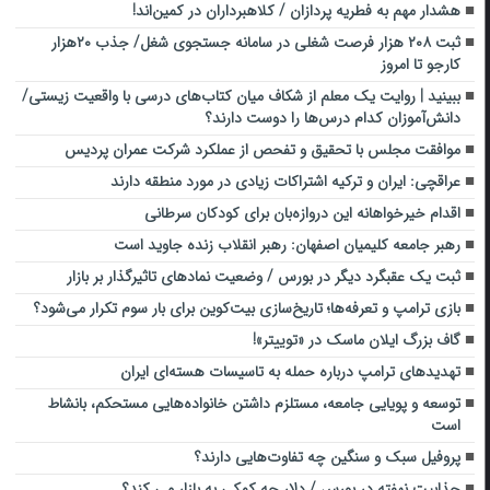
هشدار مهم به فطریه پردازان / کلاهبرداران در کمین‌اند!
ثبت ۲۰۸ هزار فرصت شغلی در سامانه جستجوی شغل/ جذب ۲۰هزار
کارجو تا امروز
ببینید | روایت یک معلم از شکاف میان کتاب‌های درسی با واقعیت زیستی/
دانش‌آموزان کدام درس‌ها را دوست دارند؟
موافقت مجلس با تحقیق و تفحص از عملکرد شرکت عمران پردیس
عراقچی: ایران و ترکیه اشتراکات زیادی در مورد منطقه دارند
اقدام خیرخواهانه این دروازه‌بان برای کودکان سرطانی
رهبر جامعه کلیمیان اصفهان: رهبر انقلاب زنده جاوید است
ثبت یک عقبگرد دیگر در بورس / وضعیت نمادهای تاثیرگذار بر بازار
بازی ترامپ و تعرفه‌ها؛ تاریخ‌سازی بیت‌کوین برای بار سوم تکرار می‌شود؟
گاف بزرگ ایلان ماسک در «توییتر»!
تهدیدهای ترامپ درباره حمله به تاسیسات هسته‌ای ایران
توسعه و پویایی جامعه، مستلزم داشتن خانواده‌هایی مستحکم، بانشاط
است
پروفیل سبک و سنگین چه تفاوت‌هایی دارند؟
جذابیت نهفته در بورس / دلار چه کمکی به بازار می کند؟