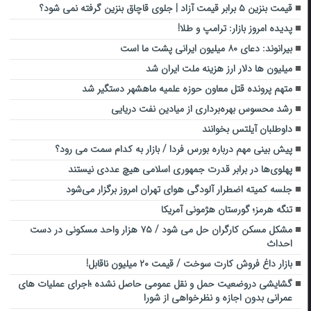
قیمت بنزین ۵ برابر قیمت آزاد | جلوی قاچاق بنزین گرفته نمی شود؟
پدیده امروز بازار: ترامپ و طلا!
بیرانوند: دعای ۸۰ میلیون ایرانی پشت ما است
میلیون ها دلار ارز هزینه ملت ایران شد
متهم پرونده قتل معاون حوزه علمیه ماهشهر دستگیر شد
رشد محسوس بهره‌برداری از میادین نفت دریایی
داوطلبان آیلتس بخوانند
پیش بینی مهم درباره بورس فردا / بازار به کدام سمت می رود؟
پهلوی‌ها در برابر قدرت جمهوری اسلامی هیچ عددی نیستند
جلسه کمیته اضطرار آلودگی هوای تهران امروز برگزار می‌شود
تنگه هرمز؛ گورستان هژمونی آمریکا
مشکل مسکن کارگران حل می شود / ۷۵ هزار واحد مسکونی در دست
احداث
بازار داغ فروش کارت سوخت / قیمت ۲۰ میلیون ناقابل!
گشایشی دروضعیت حمل و نقل عمومی حاصل نشده ؛اجرای عملیات های
عمرانی بدون اجازه و نظرخواهی از شورا