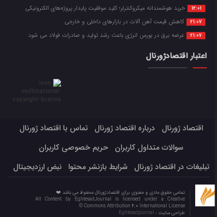
خرید هوشمندانه میکروکنترلر؛ کلید موفقیت پایدار پروژه‌های الکترونیکی
12:01
کاهش قیمت آهن آلات در بازارهای داخلی و خارجی
21:07
عرضه برق در بورس انرژی باعث رشد تولید و صادرات فولاد می شود
21:07
اعتبار اقتصادژورنال
اقتصاد ژورنال
درباره اقتصاد ژورنال
تماس با اقتصاد ژورنال
سوالات متداول کاربران
حریم خصوصی کاربران
تبلیغات در اقتصاد ژورنال
شرایط بازنشر محتوا
نبض ارزدیجیتال
تمامی حقوق مادی و معنوی برای اقتصادژورنال محفوظ می باشد ❤️
All Content by EghtesadJournal is licensed under a Creative
Commons Attribution 4.0 International License ©️
طراحی سایت :
Eghtesadjournal