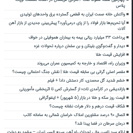
پلاس
واکنش خانه صمت ایران به قطعی گسترده برق واحدهای تولیدی
آیا تحریم‌ها بازار فولاد را از پای درمی‌آورد؟ پیش‌بینی جدیدی از بازار آهن
آلات
پرداخت ۳۳ میلیارد ریالی بیمه به بیماران هموفیلی در خواف
دیدار و گفت‌وگوی بلینکن و بن سلمان درباره تحولات غزه
افزایش قیمت طلا
وزیران راه، اقتصاد و خارجه به کمیسیون عمران می‌روند
مقصر اصلی گرانی بی سابقه قیمت طلا | نقش جنگ احتمالی چیست؟
خشم شدید گل محمدی، کار دستش داد! + فیلم
بازاندیشی در کارآمدی تات؛ از گسترش کمی تا اثربخشی مأموریتی
قیمت روز سکه و طلا در بازار (۵ شهریور) + اینفوگرافی
شکاف قیمت درهم و دلار هرات نشانه چیست؟
اتصال ۹۰ درصد مشاورین املاک خراسان شمالی به سامانه ‌کاتب‌
درمان سرطان در فضا پیدا شد؟
ارائه سبد تامین مالی احداث راه آهن سریع السیر تهران – مشهد به دولت