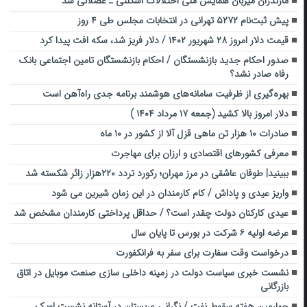
مازندران میزبان همایش ملی اختلالات اسکلتی ـ عضلانی شد
پیش ثبت‌نام ۵۲۷۲ تهرانی در انتخابات مجلس طی ۴ روز
قیمت دلار امروز ۲۸ شهریور ۱۴۰۲ / دلار فریز شد، سکه افت پیدا کرد
صدور احکام جدید بازنشستگان / احکام بازنشستگان تامین اجتماعی بانک
رفاه صادر نشد؟
بهره‌گیری از ظرفیت سامانه‌های هوشمند برنامه جدی راه‌آهن است
دلار امروز بالا کشید (جمعه ۱۷ مرداد ۱۴۰۴ )
صادرات ۱۰ هزار تن ماهی قزل آلا از کشور در ۱۰ ماه
معرفی کشورهای اقتصادی و ارزان برای مهاجرت
ببینید| طوفان عاشقی در مرز مهران؛ رکورد تردد ۲۲۰هزار زائر ‌شکسته شد
واریز عیدی و پاداش / کام کارمندان در این زمان شیرین می شود
عیدی کارکنان دولت چقدر است؟ / حداقل پرداختی کارمندان مشخص شد
عرضه اولیه ۶ شرکت در بورس تا پایان سال
درخواست وقت سفارت برای سفر به فرانکفورت
نشست خبری سیاست دولت در زمینه داخلی سازی صنعت موبایل در اتاق
بازرگانی
چهارمین هفته سقوط نفت / نگرانی عربستان در آستانه نشست اوپک