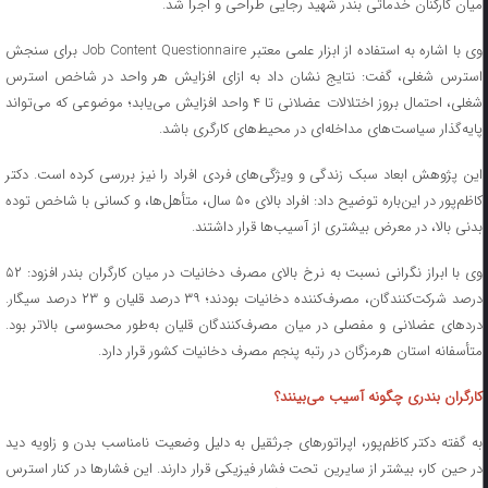
میان کارکنان خدماتی بندر شهید رجایی طراحی و اجرا شد.
وی با اشاره به استفاده از ابزار علمی معتبر Job Content Questionnaire برای سنجش
استرس شغلی، گفت: نتایج نشان داد به ازای افزایش هر واحد در شاخص استرس
شغلی، احتمال بروز اختلالات عضلانی تا ۴ واحد افزایش می‌یابد؛ موضوعی که می‌تواند
پایه‌گذار سیاست‌های مداخله‌ای در محیط‌های کارگری باشد.
این پژوهش ابعاد سبک زندگی و ویژگی‌های فردی افراد را نیز بررسی کرده است. دکتر
کاظم‌پور در این‌باره توضیح داد: افراد بالای ۵۰ سال، متأهل‌ها، و کسانی با شاخص توده
بدنی بالا، در معرض بیشتری از آسیب‌ها قرار داشتند.
وی با ابراز نگرانی نسبت به نرخ بالای مصرف دخانیات در میان کارگران بندر افزود: ۵۲
درصد شرکت‌کنندگان، مصرف‌کننده دخانیات بودند؛ ۳۹ درصد قلیان و ۲۳ درصد سیگار.
دردهای عضلانی و مفصلی در میان مصرف‌کنندگان قلیان به‌طور محسوسی بالاتر بود.
متأسفانه استان هرمزگان در رتبه پنجم مصرف دخانیات کشور قرار دارد.
کارگران بندری چگونه آسیب می‌بینند؟
به گفته دکتر کاظم‌پور، اپراتورهای جرثقیل به دلیل وضعیت نامناسب بدن و زاویه دید
در حین کار، بیشتر از سایرین تحت فشار فیزیکی قرار دارند. این فشارها در کنار استرس