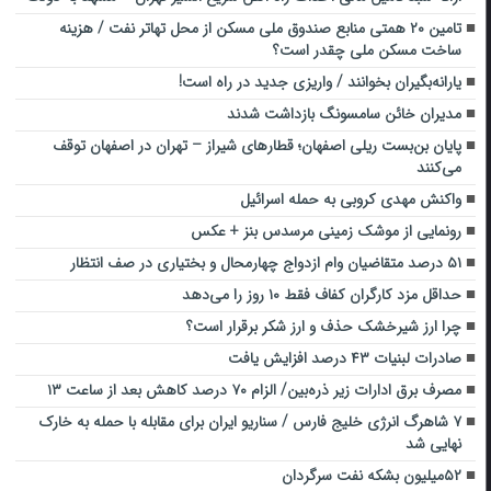
تامین ۲۰ همتی منابع صندوق ملی مسکن از محل تهاتر‌ نفت / هزینه
ساخت مسکن ملی چقدر است؟
یارانه‌بگیران بخوانند / واریزی جدید در راه است!
مدیران خائن سامسونگ بازداشت شدند
پایان بن‌بست ریلی اصفهان؛ قطارهای شیراز – تهران در اصفهان توقف
می‌کنند
واکنش مهدی کروبی به حمله اسرائیل
رونمایی از موشک زمینی مرسدس بنز + عکس
۵۱ درصد متقاضیان وام ازدواج چهارمحال و بختیاری در صف انتظار
حداقل مزد کارگران کفاف فقط ۱۰ روز را می‌دهد
چرا ارز شیرخشک حذف و ارز شکر برقرار است؟
صادرات لبنیات ۴۳ درصد افزایش یافت
مصرف برق ادارات زیر ذره‌بین/ الزام ۷۰ درصد کاهش بعد از ساعت ۱۳
۷ شاهرگ انرژی خلیج فارس / سناریو ایران برای مقابله با حمله به خارک
نهایی شد
۵۲میلیون بشکه نفت سرگردان