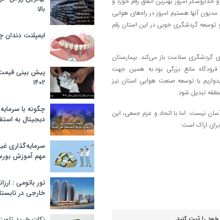
 و خداروشکر امروز بهترین اتفاق رقم خورد و
بالا
دیون آنها هستیم امروز در راه‌های هوایی
و توسعه گردشگری خوبی در این استان رقم
ایمپلنت دندان 
ای گردشگری سلامت باز می‌کند. بیمارستان
 فرودگاه مانع بزرگی بود.به همین جهت
پیش بینی قیمت ت
یدواریم با توسعه صنعت هوایی استان نیز
۱۴۰۲
طقه تبدیل شود.
چگونه با سرمایه‌
سان نیست. اما با اتحاد و عزم جمعی، این
دیجیتال به استق
برای اراک است.
سرمایه‌گذاری غ
مهم آموزش بور
تور باتومی : ارزا
خارجی در تابستان ۰۲
خود را ثبت کنید.
نکات خرید تلویزیون