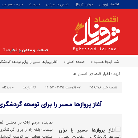
اقتصاد ژورنال
درباره ژورنال
تماس با سردبیر
تبلیغات
حریم خصوصی
صنعت و معدن و تجارت
شما اینجا هستید »
صفحه اصلی »
آغاز پروازها مسیر را برای توسعه گردشگ
گروه :
اخبار اقتصادی استان ها
شناسه خبر:
258978
07 آگوست 2025 - 14:54
196 بازدید
۰
دیدگاه
آغاز پروازها مسیر را برای توسعه گردشگر
نماینده مردم اراک در مجلس ‌گف
نیست؛ بلکه راه را برای گردشگری 
صنعت هوایی نیز توسعه گردشگر