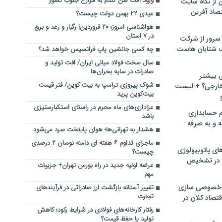
ورود آفت سن گندم به مزارع جنوب کشور
ن از نگاه سایت
صاد آفرین
عیدی ۲۲ بهمن دولت چیست؟
هواشناسی امروز؛ ۲۰ فروردین| رگبار و رعد و برق
در ۷ استان
سرور از شرکت
 شتابان هاست
چه کسی جانشین پاپ فرانسیس خواهد شد؟
سال سخت فولاد میانی ایران/ افت تولید و
صادرات در سایه بحران‌ها
ی بیشتر
شوک پیروزی ترامپ به بیت کوین/ فنر قیمت
خارجی؟ + لیست
بیت‌کوین پرید
عزاداری‌های ماه محرم در راستای استکبارستیزی
م حسابداری
باشد
ه و به صرفه
هشدار به تهرانی‌ها؛ هوای پایتخت سرد می‌شود
ماجرای تداوم ۶ هفته ای دامنه نوسان ۲ درصدی
ای پاتوبیولوژی
چیست؟
 در تشخیص
عرضه اولیه جدید در راه بورس تهران+ جزییات
مهم
خصوصی سازی
تغییر آستانه بازگشت ارز صادراتی در فرآیندهای
تجارت
تصاد کلان در
رفتار کارخانه‌های فولادی در شرایط رکود؛ کاهش
تولید یا حفظ قیمت؟