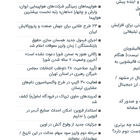
و آینده پیش
هواپیماهای زمینگیر شرکت‌های هواپیمایی اروان،
یل
وارش و چابهار| «ماهان» رتبه نخست بیشترین
هواپیما
تی برای افزایش
۲۳ طرح طلایی برای جهش صنعت و پتروپالایش
تبلیغاتی
ایران
اجرای فرمول جدید همسان سازی حقوق
بازنشستگان | زمان واریز معوقات اعلام شد
الیشویان
زاکانی هنوز به صحن شورا دعوت نشده است؛
 نیست| هنگام
آخرین وضعیت ۷ ساله شدن شورا
ت قالیشویی به
نیم
تأیید صلاحیت ۲۸ داوطلب انتخابات مجلس
خبرگان رهبری در استان تهران
ال در مشهد /
فعالیت ۳۰ اکیپ در طرح واکسیناسیون دام‌های
ارز دیجیتال
عشایری لرستان
کمربندهای حاوی تریاک در فرودگاه امام(ره) کشف
 و صدور کد
شد
 سامانه
استاندار قزوین: امکان احداث صنایع آب‌بر در
قزوین را نداریم
ده چه برتری
جزئیات جدید از وقوع آتش در اوین
ست دوم دارد؟
مرحله دوم واریز سود سهام عدالت در این تاریخ /
سهامداران بخوانند