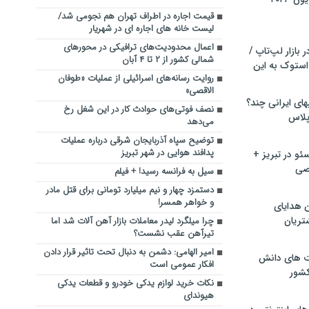
قیمت اجاره در اطراف تهران هم نجومی شد/
لیست خانه های اجاره ای در شهریار
اعمال محدودیت‌های ترافیکی در محورهای
بازار لپ‌تاپ /
شمالی کشور از ۲ تا ۴ آبان
استوک به این
روایت رسانه‌های اسرائیلی از عملیات «طوفان
الاقصی»
ماشین لباسشویی‎های ایرانی چند؟
نصف فوتی‌های حوادث کار در این شغل رخ
 پلاس
می‌دهد
توضیح سپاه آذربایجان شرقی درباره عملیات
پدافند هوایی در شهر تبریز
و در تبریز +
صی
سیل به فرانسه رسید! + فیلم
دستمزد چهار و نیم میلیارد تومانی برای قتل مادر
و خواهر همسر!
ن هدایای
تریان
چرا میلگرد لیدر معاملات بازار آهن آلات شد اما
تیرآهن عقب نشست؟
امیر الهامی: دشمن به دنبال تحت تاثیر قرار دادن
ت های دانش
افکار عمومی است
کشور
نکات خرید لوازم یدکی خودرو و قطعات یدکی
هیوندای