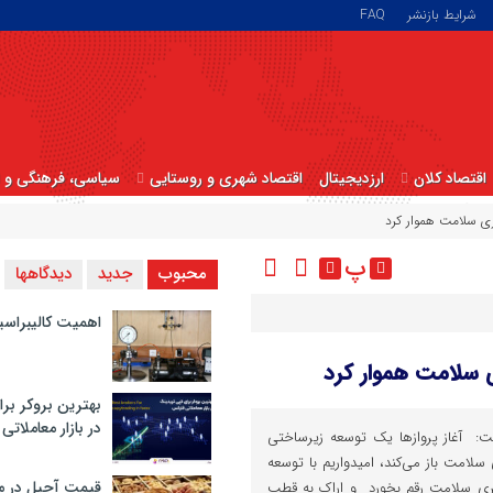
شرایط بازنشر
FAQ
اقتصاد کلان
ارزدیجیتال
اقتصاد شهری و روستایی
سیاسی، فرهنگی و ا
ری سلامت هموار کرد
پ
محبوب
جدید
دیدگاهها
اهمیت کالیبراسی
ی سلامت هموار کرد
بهترین بروکر برا
در بازار معاملاتی
ت: آغاز پروازها یک توسعه زیرساختی
سلامت باز می‌کند، امیدواریم با توسعه
قیمت آجیل در م
ی سلامت رقم بخورد و اراک به قطب