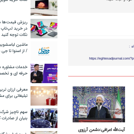
ریزش قیمت‌ها در 
در خرید لپ‌تاپ 
نکات توجه کنید
ه :
/ از اسنوا تا جی
https://eghtesadjournal.com/?
خدمات مشاوره سئ
حرفه ای و تخص
معرفی ارزان تری
تبلیغاتی برای مش
سهم ناچیز شرک
بنیان از صادرات 
آیت‌الله اعرافی:دشمن آرزوی