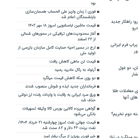
بود
فوری | زمان واریز علی الحساب همسان‌سازی
بازنشستگان اعلام شد
؛ راهکار جدید
قیمت ماشین لباسشویی امروز ۱۸ مهر ۱۴۰۲
رو
آغاز محدودیت‌های ترافیکی در محورهای شمالی
از ۲۲ اسفند
راپ فرم ایرانی
ارج در مسیر احیا؛ حمایت کامل سازمان بازرسی از
ور
تولید ملی
قیمت تن ماهی کاهش یافت
ان، دو غول
آرنولد به رئال مادرید رسید
ار
دو روی سکه کاهش قیمت میلگرد
فرمانداران جدید ایذه و شوش منصوب شدند
ی معاملات طلا
ورق سرد ایرانی به رقابت با واردات رفت؛ ارز دولتی
های آنها
حذف شد
گواهی سپرده کالایی بورس کالا وثیقه تسهیلات
ته دوم نخریم؟
بانکی می‌شود
قیمت جهانی نفت امروز چهارشنبه ۲۱ خرداد ۱۴۰۴/
نفت برنت ۶۶ دلار و ۸۲ سنت شد
خبر فوری رویترز از مرگ بشار اسد
 میلگرد در تناژ