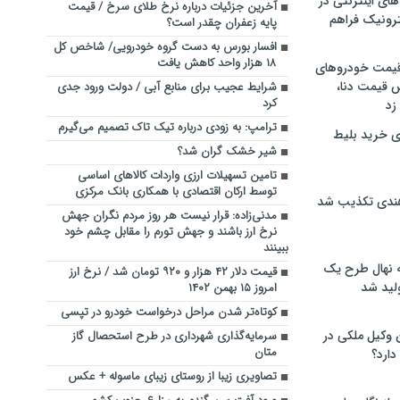
های اینترنتی در
آخرین جزئیات درباره نرخ طلای سرخ / قیمت
ترونیک فراهم
پایه زعفران چقدر است؟
افسار بورس به دست گروه خودرویی/ شاخص کل
۱۸ هزار واحد کاهش یافت
 قیمت خودروهای
 قیمت دنا،
شرایط عجیب برای منابع آبی / دولت ورود جدی
کرد
 زد
ترامپ: به زودی درباره تیک تاک تصمیم می‌گیرم
ی خرید بلیط
شیر خشک گران شد؟
تامین تسهیلات ارزی واردات کالاهای اساسی
توسط ارکان اقتصادی با همکاری بانک مرکزی
هندی تکذیب شد
مدنی‌زاده: قرار نیست هر روز مردم نگران جهش
نرخ ارز باشند و جهش تورم را مقابل چشم خود
ببینند
له نهال طرح یک
قیمت دلار ۴۲ هزار و ۹۲۰ تومان شد / نرخ ارز
لید شد
امروز ۱۵ بهمن ۱۴۰۲
کوتاه‌تر شدن مراحل درخواست خودرو در تپسی
ن وکیل ملکی در
سرمایه‌گذاری شهرداری در طرح استحصال گاز
متان
دارد؟
تصاویری زیبا از روستای زیبای ماسوله + عکس