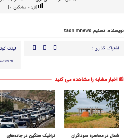
[کل:
0
میانگین:
0
]
نویسنده:
تسنیم tasnimnews
اشتراک گذاری :
لینک کوتا
p=258978
📰 اخبار مشابه را مشاهده می کنید
شمال در محاصره سوداگران
ترافیک سنگین در جاده‌های