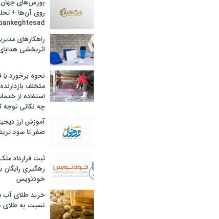
بورس‌های جهان 
روی آن‌ها + تحل
bankeghtesad
راهکارهای مدیری
اثربخشی هدایای 
نحوه برخورد با ق
متخلف بازدارنده
استفاده از خدما
چه نکاتی توجه ک
آموزش ارز دیجیت
صفر تا سود ترید 
ثبت قرارداد ملک
رهگیری رایگان با
خودنویس
خرید طلای آب ش
نسبت به طلای د