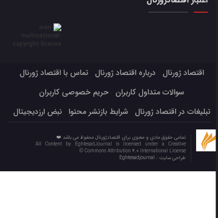
اعتبار اقتصادژورنال
اقتصاد ژورنال
درباره اقتصاد ژورنال
تماس با اقتصاد ژورنال
سوالات متداول کاربران
حریم خصوصی کاربران
تبلیغات در اقتصاد ژورنال
شرایط بازنشر محتوا
نبض ارزدیجیتال
تمامی حقوق مادی و معنوی برای اقتصادژورنال محفوظ می باشد ❤️
All Content by EghtesadJournal is licensed under a Creative
Commons Attribution 4.0 International License ©️
طراحی سایت :
Eghtesadjournal