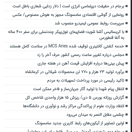
برجام در حقیقت دیپلماسی انرژی است | دلار زدایی شعاری باطل است
رونمایی از گوشی اقتصادی سامسونگ مجهز به هوش مصنوعی/ عکس
سرپرست روابط عمومی ایمیدرو منصوب شد
با کریسالیس آشنا شوید؛ فضاپیمای غول‌پیکر چندنسلی برای سفر ۴۰۰ ساله
به آلفا قنطورس
خدمه کشتی کانتینری توقیف شده MCS Aries در سلامت کامل هستند
مجلس درباره تغییر ساعت رسمی کشور حرف آخر را زد
پیش بینی‌ها درباره افزایش قیمت آهن در هفته جاری
برآورد تولید ۲۳ هزار و ۷۷۰ تن محصولات شیلاتی در کرمانشاه
تاکید رئیسی در مورد پرداخت تسهیلات به مردم
انتقال پیام شهدا با تولید آثار جریان‌ساز و فاخر ممکن است
گزارش روزانه بورس ۵ دی/ ریزش ۱۵ هزار واحدی شاخص کل
انتقاد وزارت علوم از پراکندگی مراکز رشد و نوآوری در دانشگاه‌ها
چشمی مقابل النصر به میدان می‌رود
اولین تصاویر از آیکون‌های رابط کاربری جدید سامسونگ
مرحله دوم رتبه‌بندی آموزش و پرورش فقط برای این معلمان!