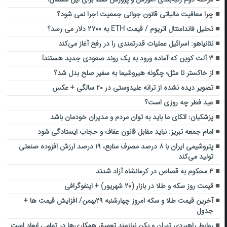
چرا معافیت مالیاتی قانون جوانی جمعیت اجرا نمی شود؟
تحلیل فاندامنتال اتریوم / قیمت ETH به ۲۷۰۰ دلار می رسد؟
نتانیاهو: اسرائیل عملیات قدرتمندی را در رفح آغاز می‌کند
۳ آلت کوین که آماده ورود به یک روند صعودی جدید هستند!
از خاکستر تا مثل؛ چگونه هیروشیما به سفیر صلح بدل شد؟
تصویر دیده نشده از ترانه علیدوستی در ۲۰ سالگی + عکس
عید فطر چه روزی است؟
پزشکیان: اتکای ما باید به توان مردم و مدیران خودمان باشد
امام جمعه تبریز: نباید مقابل قانون عفاف و حجاب ایستادگی شود
پتروشیمی ایران با ۸ درصد مصرف منابع، ۱۹ درصد ارزش افزوده صنعتی
تولید می‌کند
۴ محکوم به قصاص در کرمانشاه آزاد شدند
قیمت روز سکه و طلا در بازار (۲۰ شهریور) + اینفوگرافی
آخرین قیمت طلا و سکه امروز چهارشنبه ۲۹بهمن/ افزایش قیمت ها +
جدول
روابط راهبردی تهران و پکن نیازمند تعمیق همکاری‌ها در تمامی ابعاد است