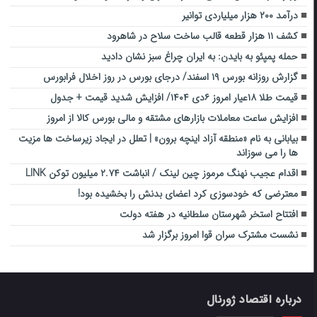
درآمد ۲۰۰ هزار میلیاردی توانیر
کشف ۱۱ هزار قطعه قالب ساخت سلاح در شاهرود
حمله پمپئو به بایدن: به ایران چراغ سبز نشان دادید
گزارش روزانه بورس ۱۹ اسفند/ درجای بورس در روز اخلال فرابورس
قیمت طلا ۱۸عیار امروز ۶دی ۱۴۰۴/ افزایش شدید قیمت + جدول
افزایش ساعت معاملات بازارهای مشتقه و مالی بورس کالا از امروز
بیابانی به نام «منطقه آزاد اینچه برون» | تعلل در ایجاد زیرساخت ها مزیت
ها را می سوزاند
اقدام عجیب نهنگ مرموز چین لینک / انباشت ۲.۷۴ میلیون توکن LINK
معترضی که خودسوزی کرد اعضای بدنش را بخشیده بود!
افتتاح استخر شهرستان سلطانیه در هفته دولت
نشست مشترک سران قوا امروز برگزار شد
درباره اقتصاد ژورنال