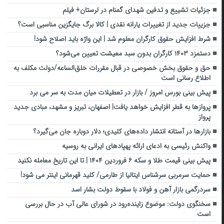
جزئیات تشییع و تدفین شهدای گمنام در لرستان+ فیلم
جزییات جدید از تغییرات یارانه نقدی | کالا برگ جایگزین مناسبی است؟
شرط افزایش حقوق کارگران معلوم شد | این واژه باید اصلاح شود!
دستمزد ۱۴۰۳ کارگران بدون سبد معیشت تعیین می‌شود؟
حق و حقوق بخش خصوصی در قبال مقررات خلق‌الساعه/دولت مکلف به
اطلاع رسانی است
پیش بینی بورس امروز / بازار در تعطیلات میان مدت به سر می برد
پروازها به قطر افزایش خواهد یافت| اصفهان، تبریز و مشهد، مبادی جدید
پرواز
بازارها در آستانه انتشار داده‌های کلیدی؛ دلار دوباره جان می‌گیرد؟
واکنش رئیسی به ادعای ارائه پهپاد‌های ایرانی به روسیه
پیش بینی قیمت طلا و سکه ۶ فروردین ۱۴۰۴ | تا این تاریخ معامله نکنید
حمایت سرمربی سرشناس ایتالیا از طارمی/ کلید قهرمانی اینتر می شود!
سردرگمی بازار آهن و فولاد با سقوط دولت بشار اسد
سخنگوی دولت: موضوع زاینده‌رود در شورای عالی آب در حال بررسی
است