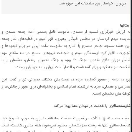
مریوان، خواستار رفع مشکلات این حوزه شد.
استانها
به گزارش خبرگزاری تسنیم از سنندج، ماموستا فائق رستمی، امام جمعه سنندج و
نماینده مردم کردستان در مجلس خبرگان رهبری، ظهر امروز در خطبه‌های نماز جمعه
این هفته مسجد جامع سنندج با اشاره به مقاومت ملت ایران در برابر تهدیدها و
تجاوزات، اظهار کرد: ایستادگی مردم و شجاعت نیروهای مسلح در سه مقطع مهم
شامل دوران دفاع مقدس، جنگ ۱۲ روزه و جنگ تحمیلی رمضان، دشمنان را با
شکست مواجه کرد و پیام “استقامت و اقتدار” ملت ایران را به جهانیان رساند.
وی در ادامه از حضور گسترده مردم در صحنه‌های مختلف قدردانی کرد و گفت: این
همراهی و همدلی، سرمایه ارزشمند نظام اسلامی و پشتوانه‌ای برای عبور از چالش‌ها و
توطئه‌های دشمنان است.
شایسته‌سالاری با خدمت در میدان معنا پیدا می‌کند
امام جمعه سنندج با تأکید بر ضرورت خدمت صادقانه مدیران به مردم، تصریح کرد:
شایسته‌سالاری تنها به پشت میز نشستن محدود نمی‌شود، بلکه مدیری شایسته است