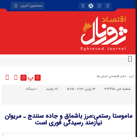
پ
گروه :
اخبار اقتصادی استان ها
شناسه خبر:
316995
13 ژوئن 2026 - 5:25
71 بازدید
۰
دیدگاه
ماموستا رستمی:مرز باشماق و جاده سنندج ـ مریوان
نیازمند رسیدگی فوری است