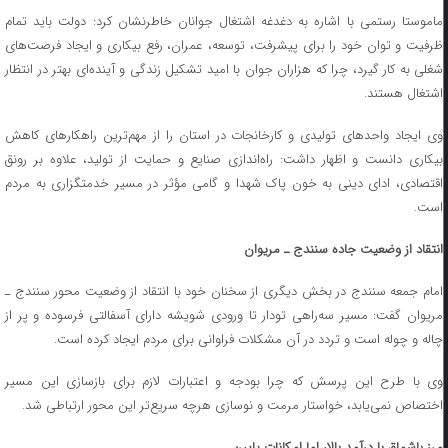
ماموستا رستمی با اشاره به دغدغه اشتغال جوانان خاطرنشان کرد: دولت باید تمام
ظرفیت و توان خود را برای پیشرفت، توسعه، عمران، رفع بیکاری و ایجاد فرصت‌های
شغلی به کار گیرد، چرا که هزاران جوان با امید تشکیل زندگی و آینده‌ای بهتر در انتظار
اشتغال هستند.
وی ایجاد واحدهای تولیدی و کارخانجات در استان را از مهم‌ترین راهکارهای کاهش
بیکاری دانست و اظهار داشت: راه‌اندازی صنایع و حمایت از تولید، علاوه بر رونق
اقتصادی، ادای دینی به خون پاک شهدا و گامی مؤثر در مسیر خدمتگزاری به مردم
است.
انتقاد از وضعیت جاده سنندج ـ مریوان
امام جمعه سنندج در بخش دیگری از سخنان خود با انتقاد از وضعیت محور سنندج ـ
مریوان گفت: مسیر سه‌راهی تودار تا ورودی شویشه دارای آسفالتی فرسوده و پر از
چاله و چوله است و تردد در آن مشکلات فراوانی برای مردم ایجاد کرده است.
وی با طرح این پرسش که چرا بودجه و اعتبارات لازم برای بازسازی این مسیر
اختصاص نمی‌یابد، خواستار مرمت و نوسازی هرچه سریع‌تر این محور ارتباطی شد.
مرز باشماق با درآمد بالا، اما امکانات پایین