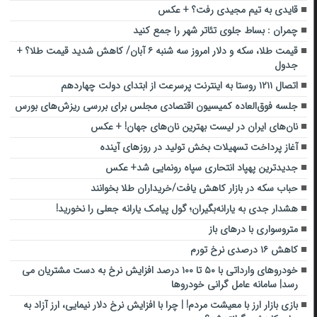
قایدی به تیم مجیدی رفت؟ + عکس
چمران : بساط جلوی تئاتر شهر را جمع کنید
قیمت طلا، سکه و دلار امروز سه شنبه ۶ آبان/ کاهش شدید قیمت طلا؟ +
جدول
اتصال ۱۲۱۱ روستا به اینترنت پرسرعت از ابتدای دولت چهاردهم
جلسه فوق‌العاده کمیسیون اقتصادی مجلس برای بررسی ریزش‌های بورس
نان‌های ایران در لیست بهترین نان‌های جهان! + عکس
آغاز پرداخت تسهیلات بخش تولید در روزهای آینده
جدیدترین پهپاد انتحاری سپاه رونمایی شد+ عکس
حباب سکه در بازار کاهش یافت/خریداران طلا بخوانند
هشدار جدی به یارانه‌بگیران؛ گول پیامک یارانه جعلی را نخورید!
متروسواری با درهای باز
کاهش ۱۶ درصدی نرخ تورم
خودروهای وارداتی با ۵۰ تا ۱۰۰ درصد افزایش نرخ به دست مشتریان می
رسد| سامانه عامل گرانی خودروها
بازی بازار ارز با معیشت مردم! | چرا با افزایش نرخ دلار نیمایی، ارز آزاد به