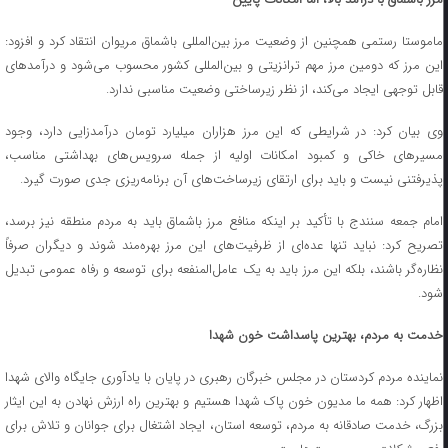
ماموستا رستمی همچنین از وضعیت مرز بین‌المللی باشماق مریوان انتقاد کرد و افزود:
این مرز که دومین مرز مهم ترانزیتی و بین‌المللی کشور محسوب می‌شود و درآمدهای
قابل توجهی ایجاد می‌کند، از نظر زیرساختی وضعیت مناسبی ندارد.
وی بیان کرد: در شرایطی که این مرز هزاران میلیارد تومان درآمدزایی دارد، وجود
مسیرهای خاکی و کمبود امکانات اولیه از جمله سرویس‌های بهداشتی مناسب،
پذیرفتنی نیست و باید برای ارتقای زیرساخت‌های آن برنامه‌ریزی جدی صورت گیرد.
امام جمعه سنندج با تأکید بر اینکه منافع مرز باشماق باید به مردم منطقه نیز برسد،
تصریح کرد: نباید تنها عده‌ای از ظرفیت‌های این مرز بهره‌مند شوند و دیگران صرفاً
نظاره‌گر باشند، بلکه این مرز باید به یک عامل‌المنفعه برای توسعه و رفاه عمومی تبدیل
شود.
خدمت به مردم، بهترین پاسداشت خون شهدا
نماینده مردم کردستان در مجلس خبرگان رهبری در پایان با یادآوری جایگاه والای شهدا
اظهار کرد: همه ما مدیون خون پاک شهدا هستیم و بهترین راه ارزش نهادن به این ایثار
بزرگ، خدمت صادقانه به مردم، توسعه استان، ایجاد اشتغال برای جوانان و تلاش برای