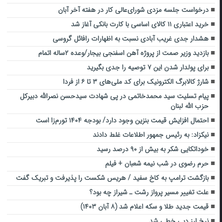
درخواست جلسه مزدی شورای‌عالی کار در هفته آخر آبان
خرید اعتباری ۱۱ کالای اساسی با کارت بانکی آغاز شد
هشدار جدی غریب آبادی نسبت به اظهارات رافائل گروسی
بازدید وزیر صمت از پروژه آهن اسفنجی بیجار/وعده ۲ساله اتمام
برای پولدار شدن این ۷ توصیه را جدی بگیرید
شارژ کالابرگ الکترونیک برای کد ملی‌های ۳ تا ۶ از فردا
پیام تسلیت سید محمدخاتمی در پی شهادت سیدحسن نصرالله دبیرکل
حزب الله لبنان
احتمال افزایش قیمت بنزین وجود دارد/ بودجه ۱۴۰۴ تورم‌زا است
نیکزاد: به رئیس جمهور اطلاعات غلط دادند
خوداتکایی شکر به بیش از ۹۰ درصد رسید
حرم رضوی در شب نیمه شعبان + فیلم
بازگشت ترامپ به کاخ سفید / هریس شکست را پذیرفت و تبریک گفت
علت تغییر مسیر پرواز رشت ـ شیراز چه بود؟
قیمت جدید طلا و سکه اعلام شد (۸ آبان ۱۴۰۳)
نرخ ارز دبی خطی شد