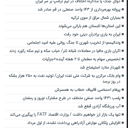
دوئل جنگ یا مذاکره؛ اختلاف در تیم ترامپ بر سر ایران
پروانه بهره‌برداری از ۱۴۳ واحد صنعتی در قم صادر شد
بمباران شمال عراق از سوی ترکیه
این استان‌ها تابستان هم بارانی می‌شوند
ایران به یاری برادران دینی خود رفت
وندالیسم؛ از تخریب شهری تا جنگ روانی علیه امید اجتماعی
اکران بازی مافیا در معاملات شبانه تتر/ حباب سکه و نیم سکه رکورد زدند
تخصیص سهام به معلمان تا ۲ هفته آینده+جزئیات
شهردار ملارد استیضاح شد
وام بانک مرکزی به شرکت ملی نفت ایران/ تولید نفت به ۲۵۰ هزار بشکه
در روز برسد
پیغام احساسی قالیباف خطاب به همسرش
پلمب ۱۴۳۱ واحد صنفی متخلف در طرح مشترک نوروز و رمضان
آب ورزشگاه آزادی قطع شد
تنها یک بازار ارز خواهیم داشت / وزارت اقتصاد FATF را پیگیری می‌کند
افزایش پلکانی عوارض آزادراهی پرداخت‌ نشده، از اول مرداد