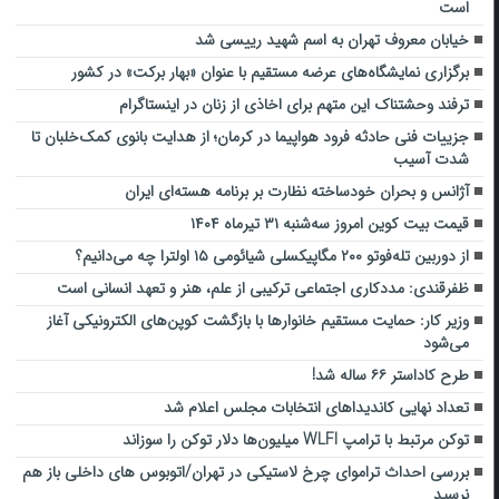
است
خیابان معروف تهران به اسم شهید رییسی شد
برگزاری نمایشگاه‌های عرضه مستقیم با عنوان «بهار برکت» در کشور
ترفند وحشتناک این متهم برای اخاذی از زنان در اینستاگرام
جزییات فنی حادثه فرود هواپیما در کرمان؛ از هدایت بانوی کمک‌خلبان تا
شدت آسیب
آژانس و بحران خودساخته نظارت بر برنامه هسته‌ای ایران
قیمت بیت کوین امروز سه‌شنبه ۳۱ تیرماه ۱۴۰۴
از دوربین تله‌فوتو ۲۰۰ مگاپیکسلی شیائومی ۱۵ اولترا چه می‌دانیم؟
ظفرقندی: مددکاری اجتماعی ترکیبی از علم، هنر و تعهد انسانی است
وزیر کار: حمایت مستقیم خانوارها با بازگشت کوپن‌های الکترونیکی آغاز
می‌شود
طرح کاداستر ۶۶ ساله شد!
تعداد نهایی کاندیداهای انتخابات مجلس اعلام شد
توکن مرتبط با ترامپ WLFI میلیون‌ها دلار توکن را سوزاند
بررسی احداث تراموای چرخ لاستیکی در تهران/اتوبوس های داخلی باز هم
نرسید