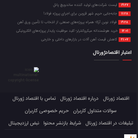
لیست شرکت‌های تولید کننده ساندویچ پانل
19:27
جابه‌جایی حریم شهر قزوین برای اجرای پروژه فولاد!
11:28
فولاد نوین آرکا؛ همراه پروژه‌های صنعتی از انتخاب تا تأمین ورق آهن
19:28
خرید هوشمندانه میکروکنترلر؛ کلید موفقیت پایدار پروژه‌های الکترونیکی
12:01
کاهش قیمت آهن آلات در بازارهای داخلی و خارجی
21:07
اعتبار اقتصادژورنال
اقتصاد ژورنال
درباره اقتصاد ژورنال
تماس با اقتصاد ژورنال
سوالات متداول کاربران
حریم خصوصی کاربران
تبلیغات در اقتصاد ژورنال
شرایط بازنشر محتوا
نبض ارزدیجیتال