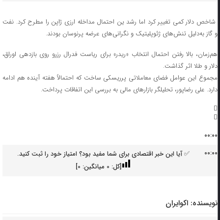
شاخص دلار کمی تغییر کرد اما رشد ین احتمال مداخله ارزی ژاپن را مطرح کرد. نفت
و گاز به‌دلیل تنش‌های ژئوپلیتیک و نگرانی‌های عرضه پرنوسان بودند.
هم‌زمان، بالا رفتن احتمال انتخاب «ریدر» برای ریاست فدرال رزرو روی بازدهی اوراق،
دلار و طلا اثر گذاشت.
مجموع این عوامل فضای معاملاتی پرریسکی ساخت که احتمالاً هفته آینده هم ادامه
دارد. علی رضاپور، تحلیلگر بازارهای مالی به بررسی این اتفاقات پرداخت.
۰۰:۰۰
۰۰:۰۰
✅ آیا این خبر اقتصادی برای شما مفید بود؟ امتیاز خود را ثبت کنید.
[کل:
0
میانگین:
0
]
نویسنده:
اکوایران