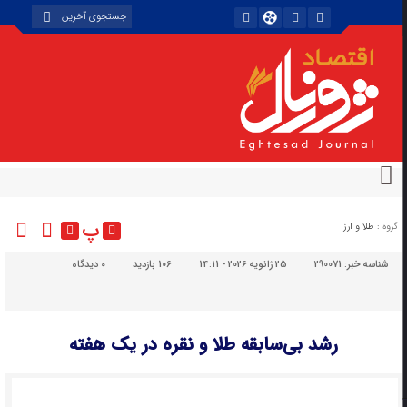
پ
گروه :
طلا و ارز
شناسه خبر:
290071
25 ژانویه 2026 - 14:11
106 بازدید
۰
دیدگاه
رشد بی‌سابقه طلا و نقره در یک هفته