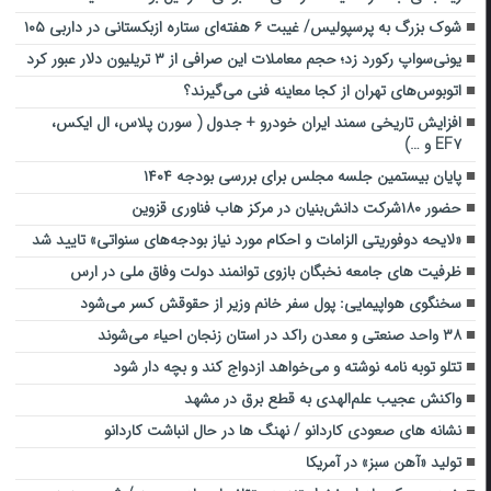
شوک بزرگ به پرسپولیس/ غیبت ۶ هفته‌ای ستاره ازبکستانی در داربی ۱۰۵
یونی‌سواپ رکورد زد؛ حجم معاملات این صرافی از ۳ تریلیون دلار عبور کرد
اتوبوس‌های تهران از کجا معاینه فنی می‌گیرند؟
افزایش تاریخی سمند ایران خودرو + جدول ( سورن پلاس، ال ایکس،
EF۷ و …)
پایان بیستمین جلسه مجلس برای بررسی بودجه ۱۴۰۴
حضور ۱۸۰شرکت دانش‌بنیان در مرکز هاب فناوری قزوین
«لایحه دوفوریتی الزامات و احکام مورد نیاز بودجه‌های سنواتی» تایید شد
ظرفیت های جامعه نخبگان بازوی توانمند دولت وفاق ملی در ارس
سخنگوی هواپیمایی: پول سفر خانم وزیر از حقوقش کسر می‌شود
۳۸ واحد صنعتی و معدن راکد در استان زنجان احیاء می‌شوند
تتلو توبه نامه نوشته و می‌خواهد ازدواج کند و بچه دار شود
واکنش عجیب علم‌الهدی به قطع برق در مشهد
نشانه های صعودی کاردانو / نهنگ ها در حال انباشت کاردانو
تولید «آهن سبز»‌ در آمریکا