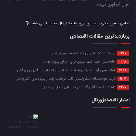
جهان گردآوری می‌کند.
تمامی حقوق مادی و معنوی برای اقتصادژورنال محفوظ می باشد 🥰
پربازدیدترین مقالات اقتصادی
لیست شرکت‌های تولید کننده ساندویچ پانل
19:27
جابه‌جایی حریم شهر قزوین برای اجرای پروژه فولاد!
11:28
فولاد نوین آرکا؛ همراه پروژه‌های صنعتی از انتخاب تا تأمین ورق آهن
19:28
خرید هوشمندانه میکروکنترلر؛ کلید موفقیت پایدار پروژه‌های الکترونیکی
12:01
کاهش قیمت آهن آلات در بازارهای داخلی و خارجی
21:07
اعتبار اقتصادژورنال