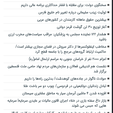
سخنگوی دولت: برای مقابله با فشار حداکثری برنامه عالی داریم
توئیت زینب سلیمانی درباره تغییر نام خلیج فارس
بیشترین حقوق ماهانه کارمندان در کشورهای عربی
آغاز توزیع ۳۰ تن گوشت قرمز دولتی
هشدار ۱۲۲ نماینده مجلس به پزشکیان: مراقب سیاست‌های مخرب ارزی
باشید
مخاطب اینفلوئنسرها از دکتر سروش در فضای مجازی بیشتر است/
حاکمیت ارتباط گروه‌های مرجع را با جامعه قطع کرد
اعزام ۲۰۰۰ نفر از خراسان جنوبی به مراسم ارتحال امام(ره)
نشست هم اندیشی فعالان و سازمان‌های مردم نهاد حامی ملت فلسطین
برگزار شد
حوادث ناگوار در جاده‌های کوهدشت/ بدترین راه‌ها را داریم
تبادل زندانیان دوتابعیتی در فردوسی/ چوب دو سر باخت طلا
افزوده شدن ۴ ماشین آبرسان سیار به مناطق عشایری سیستان
بازار داغ سفته بازی در خلاء اجرای قانون مالیات بر عایدی سرمایه| سرمایه
هایی که حبس می شوند
خبر فوری از وضعیت طرح ساماندهی کارکنان دولت امروز ۱۲ دی ۱۴۰۲