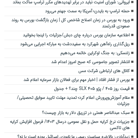
ایروانی: شورای امنیت نباید در برابر تهدیدهای مکرر ترامپ ساکت بماند
حمله ترامپ به بایدن؛ آمریکا به سمت جهنم می‌رود
ورود به بورس در زمان اصلاح شاخص کل | زمان بازگشت بورس به روند
صعودی قدرتمند
اطلاعیه سازمان بورس درباره چای دبش/جزئیات را اینجا بخوانید
ریل‌گذاری راه‌آهن شهرکرد به سفیددشت به مبارکه اجرایی می‌شود
زلنسکی: به جنگ اوکراین خاتمه می‌دهیم
انتشار تصویر جاسوسی که صبح امروز اعدام شد
کانال های ارتباطی شرکت مس
بورس از فشار افتاد | اخبار مهم برای فعالان بازار سرمایه اعلام شد
قیمت روز ۴۰۵ / پژو ۴۰۵ SLX چند؟ + جدول
مقام آموزش‌وپرورش اعلام کرد؛ تمدید مهلت تایید سوابق تحصیلی/
جزئیات
سبک عبدالناصر همتی در تزریق دلار به بازار چیست؟
جزییات نرخ کرایه حمل و نقل عمومی درسال ۱۴۰۳/ فرمول افزایش کرایه
های تاکسی
زیدآبادی: بالاخره سیاست رسمی ما نابودی اسرائیل بوده است یا نه؟