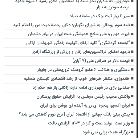
خودرویی که مادران نخواستند به متقاضیان عادی رسید / شیوه جدید
عرضه خودرو به بازار
سیر تا پیاز ثبت چک در سامانه صیاد
نامه سوم روحانی به شورای نگهبان: دلایل ردصلاحیت من را اعلام کنید
غیرت دینی و ملی سلاح همیشگی ملت ایران در برابر دشمنان
“توسعه گردشگری” کلید ارتقای کیفیت زندگی شهروندان اراکی
بازدید اعضای فراکسیون‌های زنان و ورزش از ورزشگاه آزادی
قیمت دلار در صرافی ملی (۷ آبان)
دستگیری و هلاکت ۶ عضو گروهک تروریستی در چابهار
خاندوزی: منتظر خبرهای خوب از رشد اقتصادی تابستان هستیم
صندلی بازی در شهرداری ادامه دارد؛ زاکانی باز هم حکم زد
واکنش عجیب رئیس مجلس به افزایش حقوق پرستاران
ایران اکسپو، پنجره ای رو به آینده ای روشن برای ایران
پیش بینی بانک جهانی از اقتصاد ایران | نرخ تورم کاهش می یابد؟
وزیر نفت: تولید نفت و گاز در ۱۴۰۳ افزایش یافت
بزرگراه همت پولی نمی شود