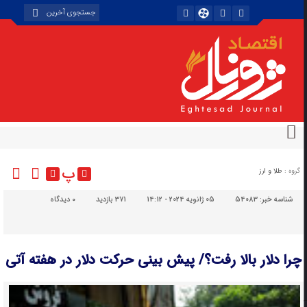
پ
گروه :
طلا و ارز
شناسه خبر:
54083
05 ژانویه 2024 - 14:12
371 بازدید
۰
دیدگاه
چرا دلار بالا رفت؟/ پیش بینی حرکت دلار در هفته آتی