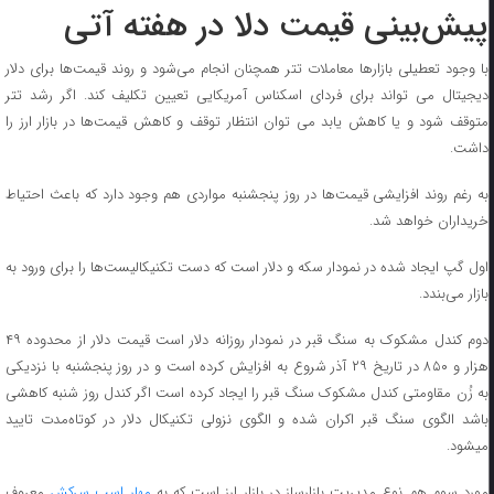
پیش‌بینی قیمت دلا در هفته آتی
با وجود تعطیلی بازارها معاملات تتر همچنان انجام می‌شود و روند قیمت‌ها برای دلار
دیجیتال می تواند برای فردای اسکناس آمریکایی تعیین تکلیف کند. اگر رشد تتر
متوقف شود و یا کاهش یابد می توان انتظار توقف و کاهش قیمت‌ها در بازار ارز را
داشت.
به رغم روند افزایشی قیمت‌ها در روز پنجشنبه مواردی هم وجود دارد که باعث احتیاط
خریداران خواهد شد.
اول گپ ایجاد شده در نمودار سکه و دلار است که دست تکنیکالیست‌ها را برای ورود به
بازار می‌بندد.
دوم کندل مشکوک به سنگ قبر در نمودار روزانه دلار است قیمت دلار از محدوده ۴۹
هزار و ۸۵۰ در تاریخ ۲۹ آذر شروع به افزایش کرده است و در روز پنجشنبه با نزدیکی
به زُن مقاومتی کندل مشکوک سنگ قبر را ایجاد کرده است اگر کندل روز شنبه کاهشی
باشد الگوی سنگ قبر اکران شده و الگوی نزولی تکنیکال دلار در کوتاه‌مدت تایید
میشود.
ورد سوم هم نوع مدیریت بازارساز در بازار ارز است که به
مهار اسب سرکش
معروف