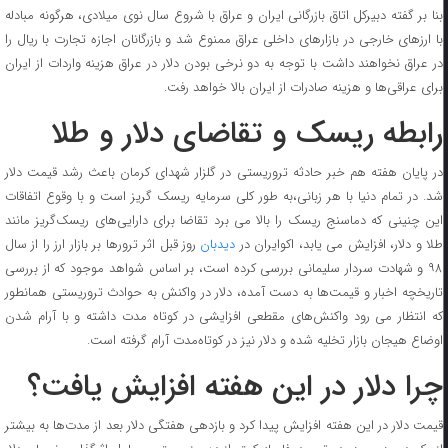
بنا بر گفته دبیرکل اتاق بازرگانی ایران و عراق با شروع سال نوی میلادی، هرگونه مبادله
با ارزهای خارجی در بازارهای داخلی عراق ممنوع شد و بازرگانان اجازه تجارت با ریال را
در عراق نخواهند داشت با توجه به دو نرخی بودن دلار در عراق هزینه واردات از ایران
برای‌ عراقی‌ها و هزینه صادرات از ایران بالا خواهد رفت.
رابطه ریسک و تقاضای دلار و طلا
در پایان هفته هم خبر حادثه تروریستی در گلزار شهدای کرمان باعث رشد قیمت دلار
شد. در تمام دنیا با هر زبانی،به طور کلی سرمایه ریسک گریز است و با وقوع اتفاقات
این چنینی که دماسنج ریسک را بالا می برد تقاضا برای دارایی‌های ریسک‌گریز مانند
لا و دلار، افزایش می یابد، اکوایران در
دیدبان
روز قبل اثر ترورها بر بازار ارز را از سال
۹۸ و شهادت سردار سلیمانی بررسی کرده است، بر اساس شواهد موجود که از بررسی
تاریخچه اخبار و قیمت‌ها به دست آمده، دلار در واکنش به حوادث تروریستی همانطور
که انتظار می رود واکنش‌های مقطعی افزایشی در کوتاه مدت داشته و با آرام شدن
اوضاع هیجان بازار تخلیه شده و دلار نیز در کوتاه‌مدت آرام گرفته است.
چرا دلار در این هفته افزایش یافت؟
قیمت دلار در این هفته افزایش پیدا کرد و بازدهی هفتگی دلار بعد از مدت‌ها به بیشتر