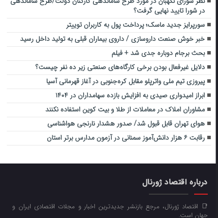
نظر شورای نگهبان در مورد طرح ساماندهی کارکنان دولت/طرح ساماندهی
در شورا تایید نهایی گرفت؟
سورپرایز جدید ماسک؛ پرداخت پول به کاربران توییتر
خبر خوش صنعت داروسازی / داروی بیماران قبلی به تولید داخل رسید
بحث برجام دوباره جدی شد + فیلم
دلایل غیرفعال بودن برخی کارگاه‌های صنعتی زیر ده نفر چیست؟
پیروزی تیم ملی واترپلو مقابل کره‌جنوبی در آغاز قهرمانی آسیا
ابراز امیدواری صیدی به افزایش بازده سهامداران در ۱۴۰۴
مشاوران املاک در معاملات از طلا و بیت کوین استفاده نکنند
هوای تهران قابل قبول شد/ صدور هشدار نارنجی هواشناسی
رقابت ۶ هزار دانش‌آموز سمنانی در آزمون مدارس برتر استان
درباره اقتصاد ژورنال
📑 اقتصاد ژورنال، مرجع بازنشر جدیدترین اخبار و مجلات اقتصادی ایران و
جهان است.