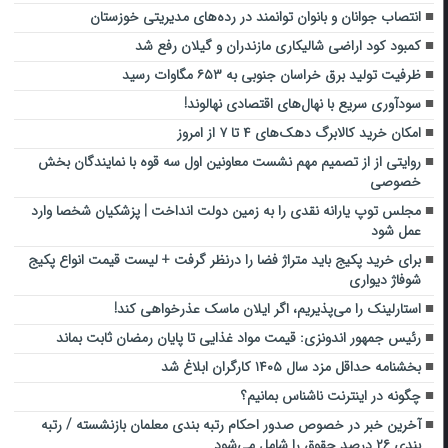
انتصاب جوانان و بانوان توانمند در رده‌ها‌ی مدیریتی خوزستان
کمبود کود اراضی شالیکاری مازندران و گیلان رفع شد
ظرفیت تولید برق خراسان جنوبی به ۶۵۳ مگاوات رسید
سودآوری سریع با نهال‌های اقتصادی نهالوند!
امکان خرید کالابرگ دهک‌های ۴ تا ۷ از امروز
روایتی از از تصمیم مهم نشست معاونین اول سه قوه با نمایندگان بخش
خصوصی
مجلس توپ یارانه نقدی را به زمین دولت انداخت | پزشکیان شخصا وارد
عمل شود
برای خرید پکیج باید متراژ فضا را درنظر گرفت + لیست قیمت انواع پکیج
شوفاژ دیواری
استارلینک را می‌پذیریم، اگر ایلان ماسک عذرخواهی کند!
رئیس جمهور اندونزی: قیمت مواد غذایی تا پایان رمضان ثابت بماند
بخشنامه حداقل مزد سال ۱۴۰۵ کارگران ابلاغ شد
چگونه در اینترنت ناشناس بمانیم؟
آخرین خبر در خصوص صدور احکام رتبه بندی معلمان بازنشسته / رتبه
بندی ۲۶ درصد حقوق را شامل می‌شود