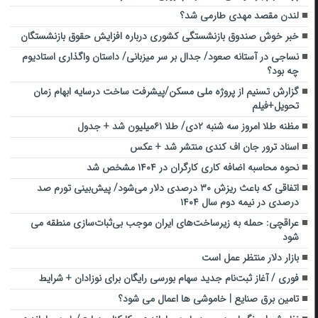
لندن مقصد مهدی طارمی شد؟
خبر خوش صندوق بازنشستگی کشوری درباره افزایش حقوق بازنشستگان
نساجی در آستانه صعود/ جدال بر سر میزبانی/ داستان واگذاری استادیوم
چه بود؟
گزارش تسنیم از پروژه ملی مسکن/پیشرفت ساخت درسایه ابهام زمان
تحویل+فیلم
مظنه طلا امروز سه شنبه ۲دی/ طلا ۶۱میلیون شد + جدول
اسناد ترور جان اف کندی منتشر شد + عکس
نحوه محاسبه اضافه کاری کارگران در ۱۴۰۴ مشخص شد
اتفاقی که باعث ریزش ۳۰ درصدی دلار می‌شود/ پیش‌بینی تورم صد
درصدی در نیمه دوم سال ۱۴۰۴
عراقچی: حمله به زیرساخت‌های ایران موجب بی‌ثبات‌سازی منطقه می
شود
بازار دلار منتظر عمل است
فوری / آغاز ثبت‌نام جدید سهام بورسی رایگان برای نوزادان + شرایط
تامین برق صنایع | خاموشی ها اعمال می شود؟