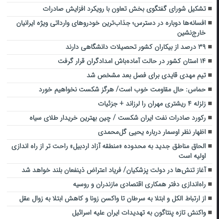
تشکیل شورای گفتگوی بخش تعاون با رویکرد افزایش صادرات
افسانه‌ها دوباره در دسترس؛ جذاب‌ترین خودروهای وارداتی ویژه ایرانیان
خارج‌نشین
۳۹ درصد از بیکاران کشور تحصیلات دانشگاهی دارند
۱۴ استان کشور در حالت آماده‌باش امدادگران قرار گرفت
تیم مهدی قایدی برای فصل بعد مشخص شد
حماس: حال مقاومت خوب است/ هرگز شکست نخواهیم خورد
زلزله ۴ ریشتری مهران را لرزاند + جزئیات
رکورد صادرات نفت ایران شکست / چین بهترین خریدار طلای سیاه
اظهار نظر اوسمار درباره یحیی گل‌محمدی
الحاق مناطق جدید به محدوده «منطقه آزاد اردبیل» راحت تر از راه اندازی
اولیه است
آغاز تنش‌ها در دولت پزشکیان/ فریاد اعتراض ذینفعان بلند خواهد شد
راه‌اندازی دفتر همکاری اقتصادی مازندران و روسیه‌
از ارتباط الکل و ابتلا به سرطان تا واکسن زونا و کاهش ابتلا به زوال عقل
واکنش تازه پنتاگون به تهدیدات ایران علیه اسرائیل