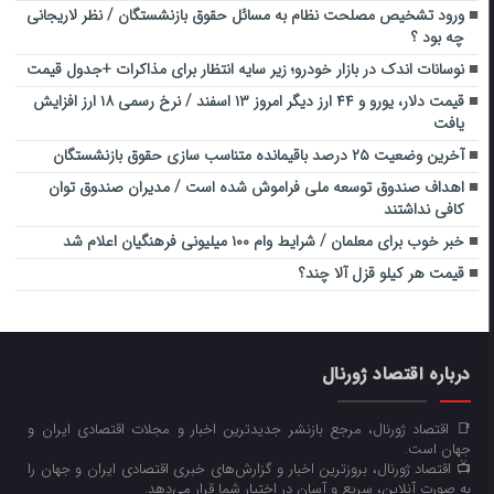
ورود تشخیص مصلحت نظام به مسائل حقوق بازنشستگان / نظر لاریجانی
چه بود ؟
نوسانات اندک در بازار خودرو؛ زیر سایه انتظار برای مذاکرات +جدول قیمت
قیمت دلار، یورو و ۴۴ ارز دیگر امروز ۱۳ اسفند / نرخ رسمی ۱۸ ارز افزایش
یافت
آخرین وضعیت ۲۵ درصد باقیمانده متناسب سازی حقوق بازنشستگان
اهداف صندوق توسعه ملی فراموش شده است / مدیران صندوق توان
کافی نداشتند
خبر خوب برای معلمان / شرایط وام ۱۰۰ میلیونی فرهنگیان اعلام شد
قیمت هر کیلو قزل آلا چند؟
درباره اقتصاد ژورنال
📑 اقتصاد ژورنال، مرجع بازنشر جدیدترین اخبار و مجلات اقتصادی ایران و
جهان است.
📺 اقتصاد ژورنال، بروزترین اخبار و گزارش‌های خبری اقتصادی ایران و جهان را
به صورت آنلاین، سریع و آسان در اختیار شما قرار می‌‌دهد.