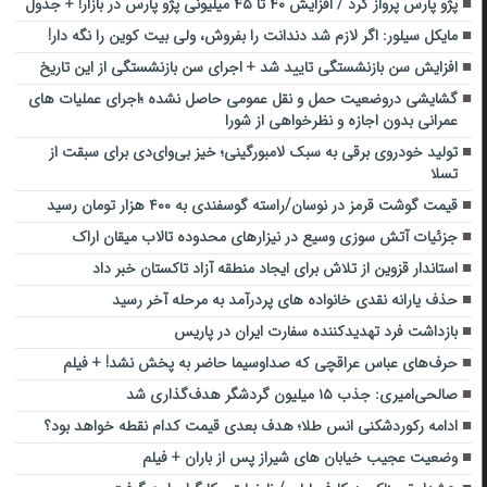
پژو پارس پرواز کرد / افزایش ۴۰ تا ۴۵ میلیونی پژو پارس در بازار! + جدول
مایکل سیلور: اگر لازم شد دندانت را بفروش، ولی بیت کوین را نگه دار!
افزایش سن بازنشستگی تایید شد + اجرای سن بازنشستگی از این تاریخ
گشایشی دروضعیت حمل و نقل عمومی حاصل نشده ؛اجرای عملیات های
عمرانی بدون اجازه و نظرخواهی از شورا
تولید خودروی برقی به سبک لامبورگینی؛ خیز بی‌وای‌دی برای سبقت از
تسلا
قیمت گوشت قرمز در نوسان/راسته گوسفندی به ۴۰۰ هزار تومان رسید
جزئیات آتش سوزی وسیع در نیزار‌های محدوده تالاب میقان اراک
استاندار قزوین از تلاش برای ایجاد منطقه آزاد تاکستان خبر داد
حذف یارانه نقدی خانواده‌ های پردرآمد به مرحله آخر رسید
بازداشت فرد تهدیدکننده سفارت ایران در پاریس
حرف‌های عباس عراقچی که صداوسیما حاضر به پخش نشد! + فیلم
صالحی‌امیری: جذب ۱۵ میلیون گردشگر هدف‌گذاری شد
ادامه رکوردشکنی انس طلا؛ هدف بعدی قیمت کدام نقطه خواهد بود؟
وضعیت عجیب خیابان های شیراز پس از باران + فیلم