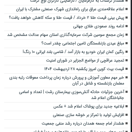
هشدار ترسناک به کارفرمایان / نارضایتی کارگران اوج گرفت
اعلام علاقه‌مندی عراق برای راه‌اندازی شهرک صنعتی مشترک با ایران
پیش بینی قیمت طلا ۲ خرداد / قیمت طلا و سکه کاهش خواهد یافت؟
ادامه روند صعودی طلای جهانی
زمان مجمع سومین شرکت سرمایه‌گذاری استان سهام عدالت مشخص شد
مبلغ عیدی بازنشستگان تامین اجتماعی چقدر است؟
رنگین کمان ایران خودرو به بازار آمد / شاسی بلند ایرانی ۱۰ رنگ!
تمجید عراقچی از مواضع الجزایر در شورای امنیت
قیمت بیت کوین امروز یکشنبه ۲۸ اردیبهشت ۱۴۰۴
خبر مهم معاون آموزش و پرورش درباره زمان پرداخت معوقات رتبه بندی
معلمان بازنشسته و شاغل در آبان
آخرین جزئیات حادثه آتش‌سوزی بیمارستان رشت | تعداد و اسامی
جانباختگان اعلام شد
ابلاغیه جدید برای پوشاک اعلام شد + عکس
افزایش تولید با تمرکز بر خوشه سازی صنعتی
هشدار امام جمعه همدان درباره رشد منفی جمعیت
توصیه‌های مهم سارقانِ طبقه دوم خانه‌ها به مردم! + فیلم