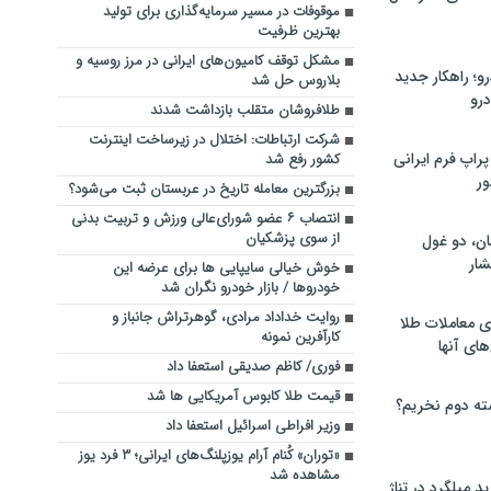
موقوفات در مسیر سرمایه‌گذاری برای تولید
بهترین ظرفیت
مشکل توقف کامیون‌های ایرانی در مرز روسیه و
؛ راهکار جدید
بلاروس حل شد
رو
طلافروشان متقلب بازداشت شدند
شرکت ارتباطات: اختلال در زیرساخت اینترنت
راپ فرم ایرانی
کشور رفع شد
ور
بزرگترین معامله تاریخ در عربستان ثبت می‌شود؟
انتصاب ۶ عضو شورای‌عالی ورزش و تربیت بدنی
از سوی پزشکیان
ان، دو غول
ار
خوش خیالی سایپایی ها برای عرضه این
خودروها / بازار خودرو نگران شد
روایت خداداد مرادی، گوهرتراش جانباز و
ی معاملات طلا
کارآفرین نمونه
های آنها
فوری/ کاظم صدیقی استعفا داد
قیمت طلا کابوس آمریکایی ها شد
ته دوم نخریم؟
وزیر افراطی اسرائیل استعفا داد
«توران» کُنام آرام یوزپلنگ‌های ایرانی؛ ۳ فرد یوز
مشاهده شد
 میلگرد در تناژ