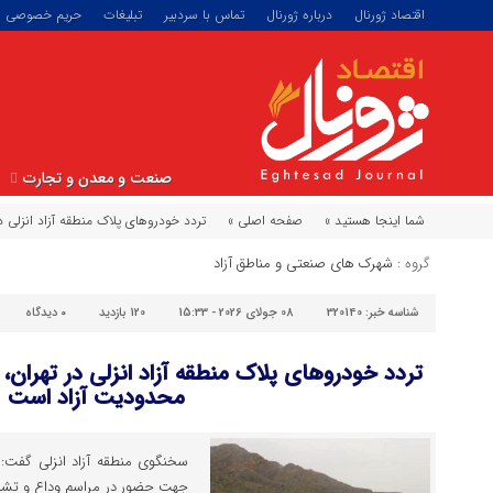
اقتصاد ژورنال
درباره ژورنال
تماس با سردبیر
تبلیغات
حریم خصوصی
صنعت و معدن و تجارت
شما اینجا هستید »
صفحه اصلی »
تردد خودروهای پلاک منطقه آزاد انزلی
گروه :
شهرک های صنعتی و مناطق آزاد
شناسه خبر:
320140
08 جولای 2026 - 15:33
120 بازدید
۰
دیدگاه
تردد خودروهای پلاک منطقه آزاد انزلی در تهران
محدودیت آزاد است
سخنگوی منطقه آزاد انزلی گفت: ت
جهت حضور در مراسم وداع و تشییع