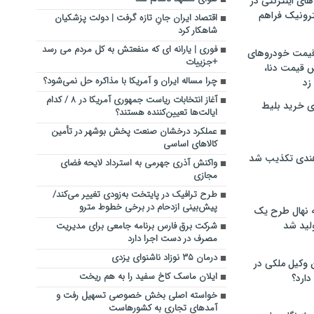
های اینترنتی در
ترونیک فراهم
اقتصاد ایران جانِ تازه گرفت | دولت پزشکیان
شاهکار کرد
فوری | یارانه ای که منفعتش به کل مردم می رسد
 قیمت خودروهای
+جزییات
 قیمت دنا،
چرا مساله ایران و آمریکا با مذاکره حل نمی‌شود؟
 زد
آغاز انتخابات ریاست جمهوری آمریکا در ۸ / کدام
ی خرید بلیط
ایالت‌ها تعیین‌کننده هستند؟
عملکرد درخشان صنعت پخش بوشهر در تأمین
کالاهای اساسی
هندی تکذیب شد
واکنش آذری جهرمی به استرداد لایحه فضای
مجازی
طرح ترافیک در پایتخت به‌زودی تغییر می‌کند/
پیش‌بینی ازدحام در برخی خطوط مترو
له نهال طرح یک
لید شد
شرکت برق فارس برنامه‌ جامعی برای مدیریت
مصرف در دست اجرا دارد
درمان ۳۵ نوزاد ناشنوای یزدی
ن وکیل ملکی در
ایلان ماسک کاخ سفید را به هم ریخت
دارد؟
خواسته اصلی بخش خصوصی تسهیل رفت و
آمدهای تجاری به کشورهاست