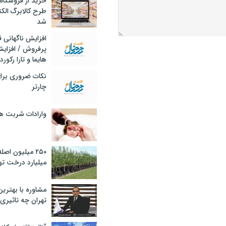
خرید از فروشگاه‌
طرح کالابرگ الک
شد
افزایش ناگهانی
پرفروش / افزایش
هایما و تارا رکورد
نکات ضروری برا
چارتر
وارادات شربت 
۲۵۰ میلیون اص
میلیارد درخت تو
مشاوره با بهتری
تهران چه تاثیری 