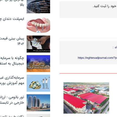
بالا
خود را ثبت کنید.
ایمپلنت دندان 
پیش بینی قیمت ت
۱۴۰۲
ه :
چگونه با سرمایه‌
https://eghtesadjournal.com/?
دیجیتال به استق
سرمایه‌گذاری غ
مهم آموزش بور
تور باتومی : ارزا
خارجی در تابستان ۰۲
نکات خرید تلویزیون