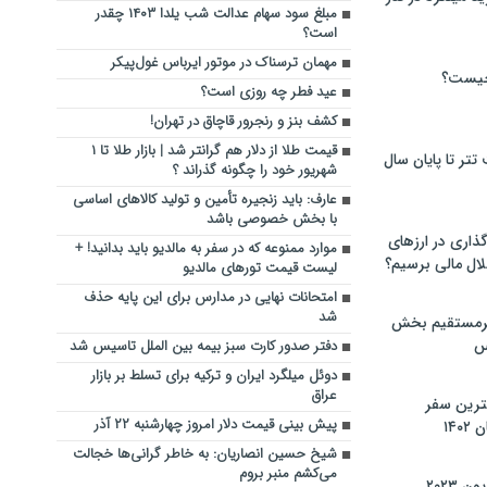
مبلغ سود سهام عدالت شب یلدا ۱۴۰۳ چقدر
است؟
مهمان ترسناک در موتور ایرباس غول‌پیکر
چیست؟
عید فطر چه روزی است؟
کشف بنز و رنجرور قاچاق در تهران!
قیمت طلا از دلار هم گرانتر شد | بازار طلا تا ۱
تر تا پایان سال
شهریور خود را چگونه گذراند ؟
عارف: باید زنجیره تأمین و تولید کالاهای اساسی
با بخش خصوصی باشد
گذاری در ارزهای
موارد ممنوعه که در سفر به مالدیو باید بدانید! +
لال مالی برسیم؟
لیست قیمت تورهای مالدیو
امتحانات نهایی در مدارس برای این پایه حذف
شد
یرمستقیم بخش
س
دفتر صدور کارت سبز بیمه بین الملل تاسیس شد
دوئل میلگرد ایران و ترکیه برای تسلط بر بازار
عراق
نترین سفر
پیش بینی قیمت دلار امروز چهارشنبه ۲۲ آذر
۱۴
شیخ حسین انصاریان: به خاطر گرانی‌ها خجالت
می‌کشم منبر بروم
 ۲۰۲۳