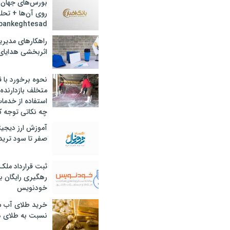
بورس‌های جهان 
روی آن‌ها + تحل
bankeghtesad
راهکارهای مدیری
اثربخشی هدایای 
نحوه برخورد با ق
متخلف بازدارنده
استفاده از خدما
چه نکاتی توجه ک
آموزش ارز دیجیت
صفر تا سود ترید 
ثبت قرارداد ملک
رهگیری رایگان با
خودنویس
خرید طلای آب ش
نسبت به طلای د