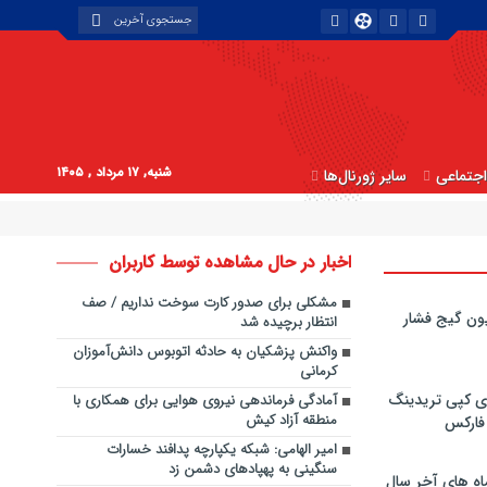
شنبه, ۱۷ مرداد , ۱۴۰۵
جتماعی
سایر ژورنال‌ها
اخبار در حال مشاهده توسط کاربران
مشکلی برای صدور کارت سوخت نداریم / صف
ون گیج فشار
انتظار برچیده شد
واکنش پزشکیان به حادثه اتوبوس دانش‌آموزان
کرمانی
ی کپی‌ تریدینگ
آمادگی فرماندهی نیروی هوایی برای همکاری با
منطقه آزاد کیش
 فارکس
امیر الهامی: شبکه یکپارچه پدافند خسارات
سنگینی به پهپادهای دشمن زد
اه های آخر سال