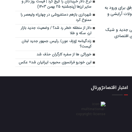
نرخ دلار خریداران را گیج کرد | قیمت روز دلار و
سایر ارزها (پنجشنبه ۲۵ بهمن ۱۴۰۳)
فق برای ورود به
ولات آرایشی و
شهرداری بازهم دستفروشی در چهارراه ولیعصر را
ممنوع کرد
دلار از منطقه خطر رد شد؟ / وضعیت جدید بازار
ی جدید و شیک
ارز، سکه و طلا
ی اقتصادی
زندگینامه ژوزف عون/ رئیس جمهور جدید لبنان
کیست؟
خوراکی ها از سفره کارگران حذف شد
این خودرو فرانسوی محبوب ایرانیان شد+ عکس
اعتبار اقتصادژورنال