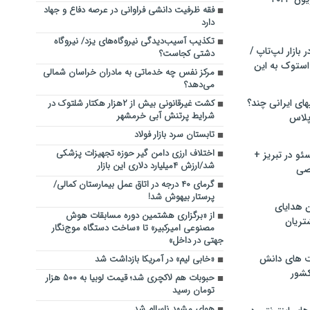
فقه ظرفیت دانشی فراوانی در عرصه دفاع و جهاد
دارد
تکذیب آسیب‌دیدگی نیروگاه‌های یزد/ نیروگاه
بازار لپ‌تاپ /
دشتی کجاست؟
استوک به این
مرکز نفس چه خدماتی به مادران خراسان شمالی
می‌دهد؟
ماشین لباسشویی‎های ایرانی چند؟
کشت غیرقانونی بیش از ۲هزار هکتار شلتوک در
شرایط پرتنش آبی خرمشهر
 پلاس
تابستان سرد بازار فولاد
اختلاف ارزی دامن گیر حوزه تجهیزات پزشکی
و در تبریز +
شد/ارزش ۴میلیارد دلاری این بازار
صی
گرمای ۴۰ درجه در اتاق عمل بیمارستان کمالی/
پرستار بیهوش شد!
ن هدایای
از «برگزاری هشتمین دوره مسابقات هوش
تریان
مصنوعی امیرکبیر» تا «ساخت دستگاه موج‌نگار
جهتی در داخل»
ت های دانش
«خابی لیم» در آمریکا بازداشت شد
کشور
حبوبات هم لاکچری شد؛ قیمت لوبیا به ۵۰۰ هزار
تومان رسید
هوای مشهد ناسالم شد