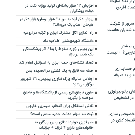
ن از نگاه سایت
افزایش ۱۳ هزار بشکه‌ای تولید روزانه نفت در
صاد آفرین
دولت پزشکیان
ریزش دلار آزاد به مرز ۱۱۰ هزار تومان؛ بازار دلار در
سرور از شرکت
هیجان اسنپ‌بک می‌ماند؟
 شتابان هاست
راه اندازی اتاق مشترک ایران و ترکیه در ارومیه
دانشگاه شهیدبهشتی اطلاعیه داد
ی بیشتر
این بورس رکورد سقوط را زد! / اثر ورشکستگی
خارجی؟ + لیست
یک بانک بر بازار
تعداد کشته‌های حمله ایران به اسرائیل اعلام شد
م حسابداری
حمله سه قایق به یک کشتی در الحدیده یمن
ه و به صرفه
اجلاس سالیانه پارک فناوری پردیس، ۲۹ شهریور
برگزار می‌شود
ای پاتوبیولوژی
جلوی قاچاق‌های رسمی از پالایشگاه‌ها و قاچاق
 در تشخیص
سوخت را بگیرید
تلاش استقلال برای انتخاب سرمربی خارجی
خصوصی سازی
ثبت نام سهام عدالت جدید منتفی است؟
تصاد کلان در
خبر فوری درباره اعطای زمین رایگان به
خانواده‌های دارای ۴ فرزند + جزئیات