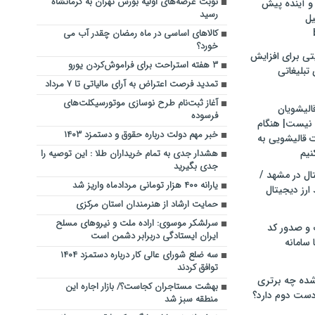
نوبت عرضه‌های اولیه بورس تهران به کرمانشاه
و آینده پیش
رسید
یل
کالاهای اساسی در ماه رمضان چقدر آب می
خورد؟
تی برای افزایش
۳ هفته استراحت برای فراموش‌کردن یورو
تبلیغاتی
تمدید فرصت اعتراض به آرای مالیاتی تا ۷ مرداد
آغاز ثبت‌نام طرح نوسازی موتورسیکلت‌های
الیشویان
فرسوده
 نیست| هنگام
خبر مهم دولت درباره حقوق و دستمزد ۱۴۰۳
ت قالیشویی به
نیم
هشدار جدی به تمام خریداران طلا : این توصیه را
جدی بگیرید
ال در مشهد /
یارانه ۴۰۰ هزار تومانی مردادماه واریز شد
ارز دیجیتال
حمایت ارشاد از هنرمندان ‌استان مرکزی
سرلشکر موسوی: اراده ملت و نیروهای مسلح
 و صدور کد
ایران ایستادگی دربرابر دشمن است
 سامانه
سه ضلع شورای عالی کار درباره دستمزد ۱۴۰۴
توافق کردند
ده چه برتری
بهشت مستاجران کجاست؟/ بازار اجاره این
ست دوم دارد؟
منطقه سبز شد