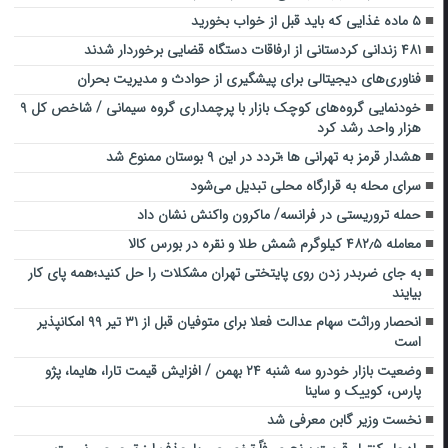
۵ ماده غذایی که باید قبل از خواب بخورید
۴۸۱ زندانی کردستانی از ارفاقات دستگاه قضایی برخوردار شدند
فناوری‌های دیجیتالی برای پیشگیری از حوادث و مدیریت بحران
خودنمایی گروه‌های کوچک بازار با پرچمداری گروه سیمانی / شاخص کل ۹
هزار واحد رشد کرد
هشدار قرمز به تهرانی ها ؛تردد در این ۹ بوستان ممنوع شد
سرای محله به قرارگاه محلی تبدیل می‌شود
حمله تروریستی در فرانسه/ ماکرون واکنش نشان داد
معامله ۴۸۲٫۵ کیلوگرم شمش طلا و نقره در بورس کالا
به جای ضربدر زدن روی پایتختی تهران مشکلات را حل کنید؛همه پای کار
بیایند
انحصار وراثت سهام عدالت فعلا برای متوفیان قبل از ۳۱ تیر ۹۹ امکانپذیر
است
وضعیت بازار خودرو سه شنبه ۲۴ بهمن / افزایش قیمت تارا، هایما، پژو
پارس، کوییک و ساینا
نخست وزیر گابن معرفی شد