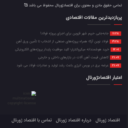
تمامی حقوق مادی و معنوی برای اقتصادژورنال محفوظ می باشد 🥰
پربازدیدترین مقالات اقتصادی
جابه‌جایی حریم شهر قزوین برای اجرای پروژه فولاد!
11:28
فولاد نوین آرکا؛ همراه پروژه‌های صنعتی از انتخاب تا تأمین ورق آهن
19:28
خرید هوشمندانه میکروکنترلر؛ کلید موفقیت پایدار پروژه‌های الکترونیکی
12:01
کاهش قیمت آهن آلات در بازارهای داخلی و خارجی
21:07
عرضه برق در بورس انرژی باعث رشد تولید و صادرات فولاد می شود
21:07
اعتبار اقتصادژورنال
اقتصاد ژورنال
درباره اقتصاد ژورنال
تماس با اقتصاد ژورنال