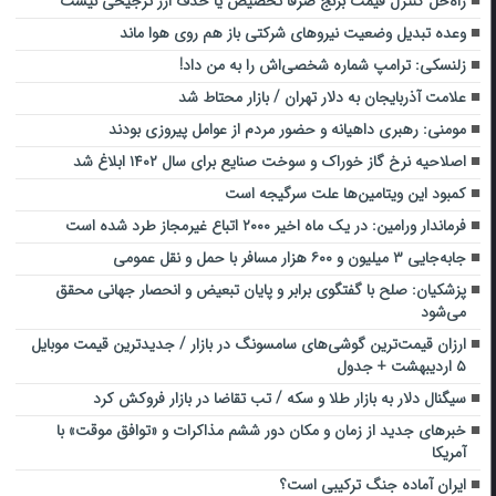
راه‌حل کنترل قیمت برنج صرفاً تخصیص یا حذف ارز ترجیحی نیست
وعده تبدیل وضعیت نیروهای شرکتی باز هم روی هوا ماند
زلنسکی: ترامپ شماره شخصی‌اش را به من داد!
علامت آذربایجان به دلار تهران / بازار محتاط شد
مومنی: رهبری داهیانه و حضور مردم از عوامل پیروزی بودند
اصلاحیه نرخ گاز خوراک و سوخت صنایع برای سال ۱۴۰۲ ابلاغ شد
کمبود این ویتامین‌ها علت سرگیجه است
فرماندار ورامین: در یک ماه اخیر ۲۰۰۰ اتباع غیرمجاز طرد شده‌ است
جابه‌جایی ۳ میلیون و ۶۰۰ هزار مسافر با حمل و نقل عمومی
پزشکیان: صلح با گفتگوی برابر و پایان تبعیض و انحصار جهانی محقق
می‌شود
ارزان قیمت‌ترین گوشی‌های سامسونگ در بازار / جدیدترین قیمت موبایل
۵ اردیبهشت + جدول
سیگنال دلار به بازار طلا و سکه / تب تقاضا در بازار فروکش کرد
خبرهای جدید از زمان و مکان دور ششم مذاکرات و «توافق موقت» با
آمریکا
ایران آماده جنگ ترکیبی است؟