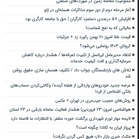
ممنوعیت معامله زمین در شهرک‌های صنعتی
آغاز مرحله دوم از دور سوم مذاکرات هسته‌ای در ژنو
افزایش ۵۷ درصدی دستمزد کارگران | حق با جامعه کارگری بود
مالیاتی که به نفع شماست!
قیمت طلا امروز ۲۰ بهمن رکورد زد + جزئیات
کرونای ۱۴۰۳ رونمایی می‌شود؟
انتقاد مدیرعامل ایرانسل از تثبیت تعرفه‌ها / هشدار درباره کاهش
سرمایه‌گذاری و افت کیفیت خدمات
تلاش های بازنشستگان جواب داد / تکلیف همسان سازی حقوق روشن
شد
عرضه جدید خودروهای وارداتی از هفته آینده/ وکالتی‌کردن حساب‌های
بانکی اشخاص از فردا
روش‌های عجیب جیب‌بری در تهران + عکس
هواشناسی امروز؛ ۲۳ فروردین| هشدار فعالیت سامانه بارشی در ۲۳ استان
لایحه مهار تورم شهرداری برگشت خورد؛ مظفر: با انتظارات ما فاصله دارد
پرواز ایران به کانادا چگونه است؟
مثلث خبری بازار دلار؛ هیچ کس گردن نگرفت!