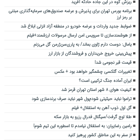
ریزش کوه در این جاده حادثه آفرید
برنامه بورس تهران برای پذیرش و عرضه صندوق‌های سرمایه‌گذاری مبتنی
بر رمز ارز
ضوابط جدید واردات و عرضه خودرو در منطقه آزاد انزلی ابلاغ شد
از هوشمندسازی تا سرویس امن ارسال مرسولات ارزشمند+فیلم
یامال: دوست دارم ژاوی بماند/ به پاری‌سن‌ژرمن گل می‌زنم
پیش‌بینی خروج خریداران و فروشندگان از بازار ارز
قیمت قبر نجومی شد!
تغییرات گلکسی چشمگیر خواهد بود + عکس
ایران آماده جنگ ترکیبی است؟
کیفیت هوای ۸ شهر استان تهران قرمز شد
تراموا نباید حیثیتی شود؛پول شهر نباید صرف برندسازی شود
گل اول ذوب آهن به استقلال+ فیلم
طلا اوج گرفت/سیگنال فدرال رزرو به بازار سکه
رامین رضاییان: به استقلال نیامدم تا اسطوره این تیم شوم!
از سفر به این مناطق کشور پرهیز کنید