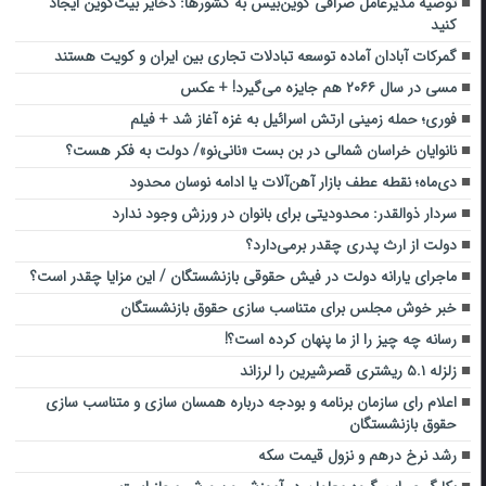
توصیه مدیرعامل صرافی کوین‌بیس به کشورها: ذخایر بیت‌کوین ایجاد
کنید
گمرکات آبادان آماده توسعه تبادلات تجاری بین ایران و کویت هستند
مسی در سال ۲۰۶۶ هم جایزه می‌گیرد! + عکس
فوری؛ حمله زمینی ارتش اسرائیل به غزه آغاز شد + فیلم
نانوایان خراسان شمالی در بن بست «نانی‌نو»/ دولت به فکر هست؟
دی‌ماه؛ نقطه عطف بازار آهن‌آلات یا ادامه نوسان محدود
سردار ذوالقدر: محدودیتی برای بانوان در ورزش وجود ندارد
دولت از ارث پدری‌ چقدر برمی‌دارد؟
ماجرای یارانه دولت در فیش حقوقی بازنشستگان / این مزایا چقدر است؟
خبر خوش مجلس برای متناسب سازی حقوق بازنشستگان
رسانه چه چیز را از ما پنهان کرده است؟!
زلزله ۵.۱ ریشتری قصرشیرین را لرزاند
اعلام رای سازمان برنامه و بودجه درباره همسان سازی و متناسب سازی
حقوق بازنشستگان
رشد نرخ درهم و نزول قیمت سکه