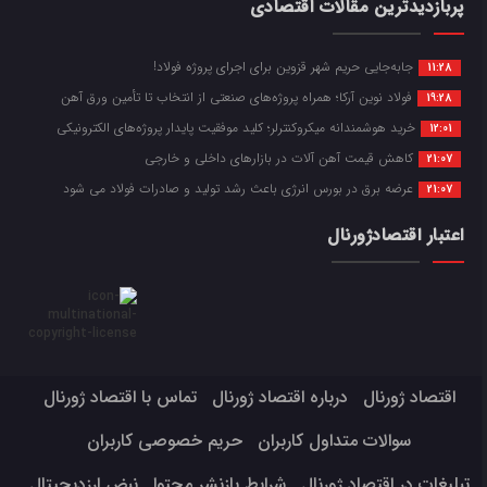
پربازدیدترین مقالات اقتصادی
جابه‌جایی حریم شهر قزوین برای اجرای پروژه فولاد!
11:28
فولاد نوین آرکا؛ همراه پروژه‌های صنعتی از انتخاب تا تأمین ورق آهن
19:28
خرید هوشمندانه میکروکنترلر؛ کلید موفقیت پایدار پروژه‌های الکترونیکی
12:01
کاهش قیمت آهن آلات در بازارهای داخلی و خارجی
21:07
عرضه برق در بورس انرژی باعث رشد تولید و صادرات فولاد می شود
21:07
اعتبار اقتصادژورنال
اقتصاد ژورنال
درباره اقتصاد ژورنال
تماس با اقتصاد ژورنال
سوالات متداول کاربران
حریم خصوصی کاربران
تبلیغات در اقتصاد ژورنال
شرایط بازنشر محتوا
نبض ارزدیجیتال