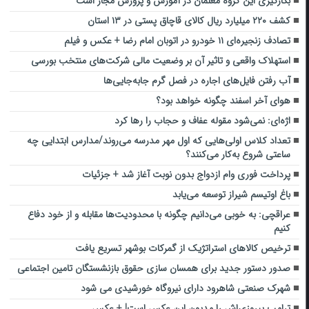
بکارگیری این گروه معلمان در آموزش و پرورش مجاز است
کشف ۲۲۰ میلیارد ریال کالای قاچاق پستی در ۱۳ استان
تصادف زنجیره‌ای ۱۱ خودرو در اتوبان امام رضا + عکس و فیلم
استهلاک واقعی و تاثیر آن بر وضعیت مالی شرکت‌های منتخب بورسی
آب رفتن فایل‌های اجاره در فصل گرم جابه‌جایی‌ها
هوای آخر اسفند چگونه خواهد بود؟
اژه‌ای: نمی‌شود مقوله عفاف و حجاب را رها کرد
تعداد کلاس‌ اولی‌هایی که اول مهر مدرسه می‌روند/مدارس ابتدایی چه
ساعتی شروع به‌کار می‌کنند؟
پرداخت فوری وام ازدواج بدون نوبت آغاز شد + جزئیات
باغ اوتیسم شیراز توسعه می‌یابد
عراقچی: به خوبی می‌دانیم چگونه با محدودیت‌ها مقابله و از خود دفاع
کنیم
ترخیص کالاهای استراتژیک از گمرکات بوشهر تسریع یافت
صدور دستور جدید برای همسان سازی حقوق بازنشستگان تامین اجتماعی
شهرک صنعتی شاهرود دارای نیروگاه خورشیدی می شود
ترامپ پیروزی‌اش را مدیون این عکس است! +‌ عکس