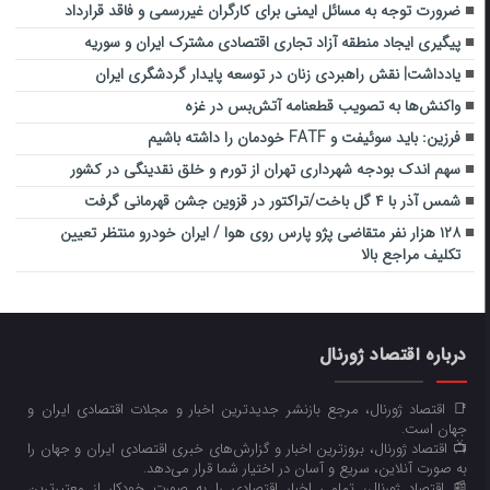
ضرورت توجه به مسائل ایمنی برای کارگران غیررسمی و فاقد قرارداد
پیگیری ایجاد منطقه آزاد تجاری اقتصادی مشترک ایران و سوریه
یادداشت| نقش راهبردی زنان در توسعه پایدار گردشگری ایران
واکنش‌ها به تصویب قطعنامه آتش‌بس در غزه
فرزین: باید سوئیفت و FATF خودمان را داشته باشیم
سهم اندک بودجه شهرداری تهران از تورم و خلق نقدینگی در کشور
شمس آذر با ۴ گل باخت/تراکتور در قزوین جشن قهرمانی گرفت
۱۲۸ هزار نفر متقاضی پژو پارس روی هوا / ایران خودرو منتظر تعیین
تکلیف مراجع بالا
درباره اقتصاد ژورنال
📑 اقتصاد ژورنال، مرجع بازنشر جدیدترین اخبار و مجلات اقتصادی ایران و
جهان است.
📺 اقتصاد ژورنال، بروزترین اخبار و گزارش‌های خبری اقتصادی ایران و جهان را
به صورت آنلاین، سریع و آسان در اختیار شما قرار می‌‌دهد.
📰 اقتصاد ژورنال، تمامی اخبار اقتصادی را به صورت خودکار از معتبرترین