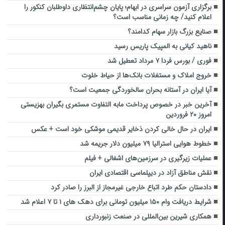
برگزاری آزمون سراسری در ابهام؛ پایان چشم‌انتظاری داوطلبان کنکور را
اعلام کنید/ چه زمانی مناسب است؟
صنایع بزرگ بازار سهام کدامند؟
ناهید کیانی به المپیک پاریس رسید
فوری / بورس فردا ۷ مرداد تعطیل شد
خروج املاک و مستغلات بانک‌ها از حیاط خلوت
آیا ایران در آستانه بحران سالخوردگی جمعیت است؟
آخرین خبر در خصوص پرداخت مابه التفاوت مستمری بگیران بهزیستی
امروز ۲۰ فروردین
ایران در حال خالی کردن ذخایر قدیمی موشکی خود است + عکس
خطوط هوایی استرالیا ۷۹ میلیون دلار جریمه شد
عملیات زیرگیری در سرزمین‌های اشغالی + فیلم
نقش مناطق آزاد در دیپلماسی اقتصادی ایران
دادستان حکم ‌طرد اتباع خارجی غیرمجاز از البرز را صادر کرد
شرایط دریافت وام ۱۵۰ میلیون تومانی برای دهک های ۱ تا ۷ اعلام شد
همکاری شیرین بین‌المللی در صنعت زنبورداری