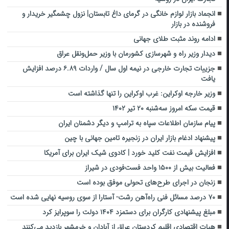
انجماد بازار لوازم خانگی در گرمای داغ تابستان| نزول چشمگیر خریدار و
فروشنده در بازار
ادامه روند مثبت طلای جهانی
دیدار وزیر راه و شهرسازی کشورمان با وزیر حمل‌ونقل عراق
جزییات تجارت خارجی در نیمه اول سال / واردات ۶.۸۹ درصد افزایش
یافت
وزیر خارجه اوکراین: غرب اوکراین را تنها گذاشته است
قیمت سکه امروز سه‌شنبه ۲۰ تیر ۱۴۰۲
پیام سازمان اطلاعات سپاه به ترامپ و دیگر دشمنان ایران
پیشنهاد ادغام بازار ایران در زنجیره تامین جهانی با چین
افزایش قیمت نفت کلید خورد | کادوی شیک ایران برای آمریکا
فعالیت بیش از ۱۵۰۰ واحد فست‌فودی در شیراز
زنجان در اجرای طرح‌های تحولی موفق بوده است
۷۰ درصد مسائل فنی راه‌آهن رشت- آستارا از سوی روسیه نهایی شده است
مبلغ پیشنهادی کارگران برای دستمزد ۱۴۰۴ دولت را سوپرایز کرد
هیات اقتصادی اقلیم کردستان عراق از آبادان و خرمشهر بازدید می‌کنند