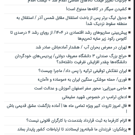
جزئیات تغییر قیمت کالاهای اساسی اعلام شد + لیست اقلام
کشیدن سیگار در کافه‌ها ممنوع است!
جدول لیگ برتر پس از باخت استقلال مقابل شمس آذر / استقلال به
منطقه سقوط نزدیک شد!
پیش‌بینی سناریوهای رشد اقتصادی در ۱۴۰۴/ از رویای رشد ۴ درصدی تا
کابوس رکود زیر سایه تحریم‌ها
تهران در معرض بحران آب / هشدار آماده‌باش صادر شد
حراج بزرگ صندلی ۳ دانشگاه معروف دولتی/ پردیس‌های خودگردان
دانشگاه‌ها چقدر افزایش ظرفیت داشته‌اند؟
ایران نفتکش توقیفی ترکیه را پس داد/ ماجرا چیست؟
فوری/ حمله موشکی سنگین ایران به «موساد» و «آمان»
حاجی‌ میرزایی: محور سفر اصفهان آموزش و عدالت است
ادعای ترامپ در خصوص شهید سلیمانی
فال امروز تاروت کبیر ویژه تمامی ماه ها | آماده بازگشت عشق قدیمی باش
!
الزام کارفرما به ثبت قرارداد بلندمدت با کارگران قانونی نیست؟
پزشکیان: فرزندان ما شبانه‌روز ایستادند تا ارتباطات کشور پایدار بماند