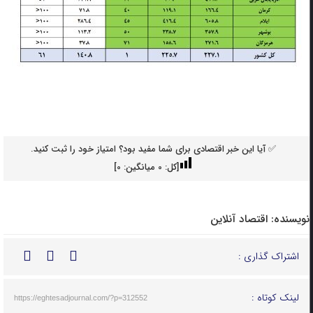
✅ آیا این خبر اقتصادی برای شما مفید بود؟ امتیاز خود را ثبت کنید.
[کل:
0
میانگین:
0
]
نویسنده:
اقتصاد آنلاین
اشتراک گذاری :
لینک کوتاه :
https://eghtesadjournal.com/?p=312552