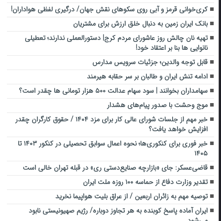
کری‌خوانی قرمز و آبی روی سکوهای نقش‌ جهان/ درگیری لفظی هو‌اداران!
بانک ایران زمین به دنبال خلق ارزش برای مشتریان
تهیه نان چالش روز عاشورای مردم کرج| دستورالعملی ندارند؛ تعطیلی
نانوایی ها بنا بر اعتقاد خود!
قابل توجه والدین؛ جزئیات سرویس مدارس
ادامه تنش ایران و طالبان بر سر حقابه هیرمند
سهامداران بخوانند | سود سهام عدالت ۵۰۰ هزار تومانی ها چقدر است؟
موج وحشت با صدور پیام‌های هشدار
خبر مهم از جلسات شورای عالی کار برای مزد ۱۴۰۴ / حقوق کارگران چقدر
افزایش خواهد یافت؟
خبر فوری برای کنکوری‌ها؛ نحوه اعمال سوابق تحصیلی در کنکور ۱۴۰۳ تا
۱۴۰۵
قاضی‌عسکر: جای «بازارچه صنایع‌دستی ری» در قبله تهران خالی است
تقدیر وزارت دفاع از حماسه ۱۰۰ روزه ملت ایران
توصیه مهم به زائران اربعین / از عراق بلیت هواپیما نخرید
ایران آماده پاسخ کوبنده به هر تجاوز دوباره/ رژیم صهیونیستی نابود
می‌شود