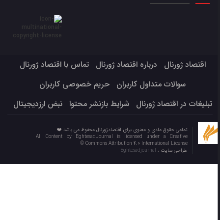
اقتصاد ژورنال
درباره اقتصاد ژورنال
تماس با اقتصاد ژورنال
سوالات متداول کاربران
حریم خصوصی کاربران
تبلیغات در اقتصاد ژورنال
شرایط بازنشر محتوا
نبض ارزدیجیتال
تمامی حقوق مادی و معنوی برای اقتصادژورنال محفوظ می باشد ❤️
All Content by EghtesadJournal is licensed under a Creative
Commons Attribution 4.0 International License ©️
طراحی سایت :
Eghtesadjournal