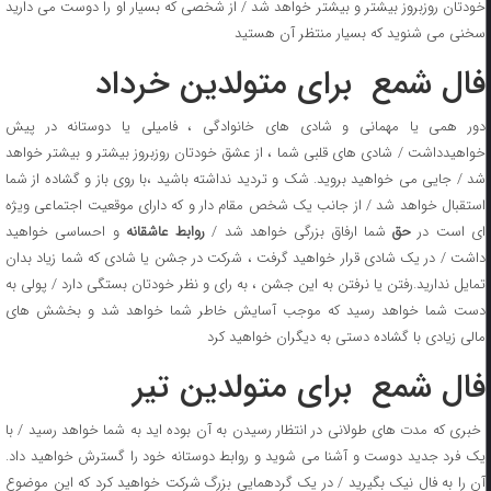
خودتان روزبروز بیشتر و بیشتر خواهد شد / از شخصی که بسیار او را دوست می دارید
سخنی می شنوید که بسیار منتظر آن هستید
فال شمع برای متولدین خرداد
دور همی یا مهمانی و شادی های خانوادگی ، فامیلی یا دوستانه در پیش
خواهیدداشت / شادی های قلبی شما ، از عشق خودتان روزبروز بیشتر و بیشتر خواهد
شد / جایی می خواهید بروید. شک و تردید نداشته باشید ،با روی باز و گشاده از شما
استقبال خواهد شد / از جانب یک شخص مقام دار و که دارای موقعیت اجتماعی ویژه
ی است در
حق
شما ارفاق بزرگی خواهد شد /
روابط عاشقانه
و احساسی خواهید
داشت / در یک شادی قرار خواهید گرفت ، شرکت در جشن یا شادی که شما زیاد بدان
تمایل ندارید.رفتن یا نرفتن به این جشن ، به رای و نظر خودتان بستگی دارد / پولی به
دست شما خواهد رسید که موجب آسایش خاطر شما خواهد شد و بخشش های
مالی زیادی با گشاده دستی به دیگران خواهید کرد
فال شمع برای متولدین تیر
خبری که مدت های طولانی در انتظار رسیدن به آن بوده اید به شما خواهد رسید / با
یک فرد جدید دوست و آشنا می شوید و روابط دوستانه خود را گسترش خواهید داد.
آن را به فال نیک بگیرید / در یک گردهمایی بزرگ شرکت خواهید کرد که این موضوع