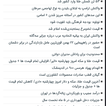
۵۳ تن شمش طلا وارد کشور شد
واکنش ترامپ به ابتلای بایدن به نوع تهاجمی سرطان
این سدهای کشور در آستانه سرریز شدن + اسامی
نوباوه: بودجه فرهنگی باید تقویت شود
قیمت تخم‌مرغ بسته‌بندی‌شده اعلام شد
واکنش ایران به بیانیه اتحادیه عرب درباره جزایر سه‌گانه
حضور در راهپیمایی ۲۲ بهمن قوی‌ترین عامل بازدارندگی در برابر دشمنان
است
محدودیت برای پاداش مدیران دولتی
قیمت طلا و سکه امروز چهارشنبه ۱۰تیر/ افزایش تمام قیمت ها + جدول
انهدام پهپاد هرمس ۹۰۰ در اندیمشک
گیلان قطب صادرات محصولات کشاورزی است
آخرین قیمت طلا، سکه و دلار امروز چهارشنبه ۱۰دی/ کاهش تمام قیمت
ها + جدول و جزئیات
درآمد عجیب و باورنکردنی زباله‌گردها در تهران
جزییات دخل شهرداری در ۵ ماه نخست سال