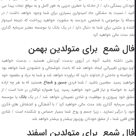
خودتان بستگی دارد / از حادثه یا خطری جزیی به طور کامل و به موقع نجات پیدا می
کنید / نسبت به مشکلی حاد امیدواری بسیاری برای شما وجود خواهد داشت / در
مساله یا موضوعی با شخصی خردمند به مشورت خواهید پرداخت که نتیجه امیدوار
کننده و مثبتی برای شما به دنبال دارد / در یک بانک یا موسسه معتبر سرمایه گذاری
بلند مدت مالی خواهید کرد
فال شمع برای متولدین بهمن
یقین داشته باشید آنچه در آرزوی بدست آوردنش هستید ، بدست خواهید
آورد.بزودی تغییراتی ایجاد خواهد شد که باعث خوشحالی و خشنودی شما خواهد بود
/ خواسته و حاجتی از خداوند دارید که براورده خواهد شد و شما به مراد و مقصود خود
واهید رسید. مطمین باشید. / شما فردی
جسور و شجاع
هستید که به هر چه اراده
کنید به خواسته و نیاز قلبی خود خواهید رسید. زیرا همواره توکلتان بر خدا است / از
شق خود پیروزی و موفقیت و شادی نصیبتان خواهد شد / در یک
بانک
یا موسسه
معتبر سرمایه گذاری بلند مدت مالی خواهید کرد / با آشفتگی و اغتشاش های فکری
خود را درگیر نسازید ، زیرا جسم و روح شما بسیار حساس و شکننده است / شادی
های قلبی شما ، از عشق خودتان روزبروز بیشتر و بیشتر خواهد شد
فال شمع برای متولدین اسفند