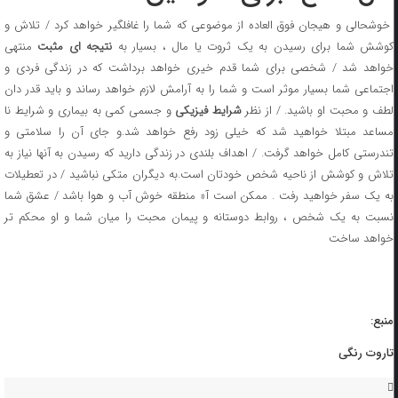
خوشحالی و هیجان فوق العاده از موضوعی که شما را غافلگیر خواهد کرد / تلاش و
وشش شما برای رسیدن به یک ثروت یا مال ، بسیار به
نتیجه ای مثبت
منتهی
خواهد شد / شخصی برای شما قدم خیری خواهد برداشت که در زندگی فردی و
اجتماعی شما بسیار موثر است و شما را به آرامش لازم خواهد رساند و باید قدر دان
طف و محبت او باشید. / از نظر
شرایط فیزیکی
و جسمی کمی به بیماری و شرایط نا
مساعد مبتلا خواهید شد که خیلی زود رفع خواهد شد.و جای آن را سلامتی و
تندرستی کامل خواهد گرفت. / اهداف بلندی در زندگی دارید که رسیدن به آنها نیاز به
تلاش و کوشش از ناحیه شخص خودتان است.به دیگران متکی نباشید / در تعطیلات
به یک سفر خواهید رفت . ممکن است آ« منطقه خوش آب و هوا باشد / عشق شما
نسبت به یک شخص ، روابط دوستانه و پیمان محبت را میان شما و او محکم تر
خواهد ساخت
منبع:
تاروت رنگی