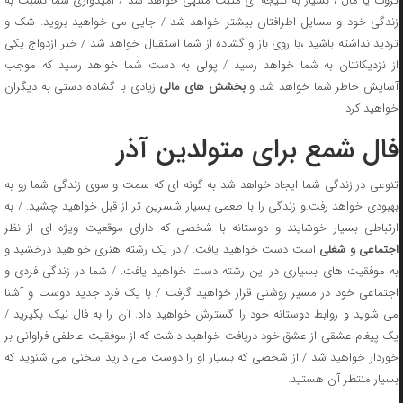
ثروت یا مال ، بسیار به نتیجه ای مثبت منتهی خواهد شد / امیدواری شما نسبت به
زندگی خود و مسایل اطرافتان بیشتر خواهد شد / جایی می خواهید بروید. شک و
تردید نداشته باشید ،با روی باز و گشاده از شما استقبال خواهد شد / خبر ازدواج یکی
از نزدیکانتان به شما خواهد رسید / پولی به دست شما خواهد رسید که موجب
سایش خاطر شما خواهد شد و
بخشش های مالی
زیادی با گشاده دستی به دیگران
خواهید کرد
فال شمع برای متولدین آذر
تنوعی در زندگی شما ایجاد خواهد شد به گونه ای که سمت و سوی زندگی شما رو به
بهبودی خواهد رفت.و زندگی را با طعمی بسیار شسرین تر از قبل خواهید چشید. / به
ارتباطی بسیار خوشایند و دوستانه با شخصی که دارای موقعیت ویژه ای از نظر
جتماعی و شغلی
است دست خواهید یافت. / در یک رشته هنری خواهید درخشید و
به موفقیت های بسیاری در این رشته دست خواهید یافت. / شما در زندگی فردی و
اجتماعی خود در مسیر روشنی قرار خواهید گرفت / با یک فرد جدید دوست و آشنا
می شوید و روابط دوستانه خود را گسترش خواهید داد. آن را به فال نیک بگیرید /
یک پیغام عشقی از عشق خود دریافت خواهید داشت که از موفقیت عاطفی فراوانی بر
خوردار خواهید شد / از شخصی که بسیار او را دوست می دارید سخنی می شنوید که
بسیار منتظر آن هستید.