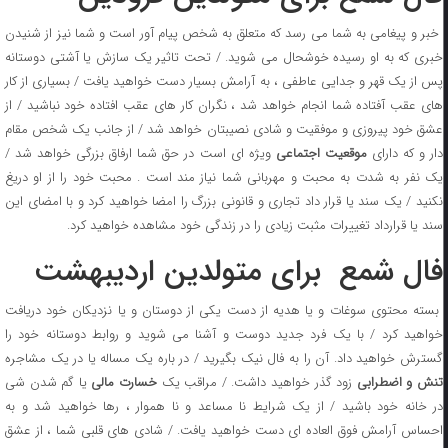
خبر و پیغامی به شما می رسد که متعلق به شخص پیام آور است و شما نیز از شنیدن
خبری که به او رسیده خوشحال می شوید. / تحت تاثیر یک سازش یا آشتی دوستانه
پس از یک قهر و جدایی عاطفی ، به آرامش بسیار دست خواهید یافت / بسیاری از کار
های عقب آفتاده شما انجام خواهد شد ، نگران کار های عقب افتاده خود نباشید / از
عشق خود پیروزی و موفقیت و شادی نصیبتان خواهد شد / از جانب یک شخص مقام
دار و که دارای
موقعیت اجتماعی
ویژه ای است در حق شما ارفاق بزرگی خواهد شد /
یک نفر به شدت به محبت و مهربانی شما نیاز مند است . محبت خود را از او دریغ
نکنید / یک سند یا قرار داد تجاری و قانونی بزرگ را امضا خواهید کرد و با امضای این
سند یا قرارداد تغییرات مثبت زیادی را در زندگی خود مشاهده خواهید کرد.
فال شمع برای متولدین اردیبهشت
بسته محتوی سوغات و یا هدیه از دست یکی از دوستان و یا نزدیکان خود دریافت
خواهید کرد / با یک فرد جدید دوست و آشنا می شوید و روابط دوستانه خود را
گسترش خواهید داد. آن را به فال نیک بگیرید / در باره یک مساله یا در یک مشاجره
نش و اضطرابی
زود گذر خواهید داشت. / مراقب یک
خسارت مالی
یا گم شدن شی
در خانه خود باشید / از یک شرایط نا مساعد و نا هموار ، رها خواهید شد و به
احساس آرامش فوق العاده ای دست خواهید یافت. / شادی های قلبی شما ، از عشق