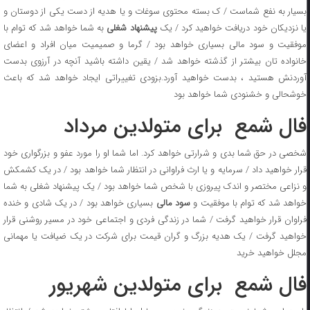
بسیار به نفع شماست / ک بسته محتوی سوغات و یا هدیه از دست یکی از دوستان و
یا نزدیکان خود دریافت خواهید کرد / یک
پیشنهاد شغلی
به شما خواهد شد که توام با
موفقیت و سود مالی بسیاری خواهد بود / گرما و صمیمیت میان افراد و اعضای
خانواده تان بیشتر از گذشته خواهد شد / یقین داشته باشید آنچه در آرزوی بدست
آوردنش هستید ، بدست خواهید آورد.بزودی تغییراتی ایجاد خواهد شد که باعث
خوشحالی و خشنودی شما خواهد بود
فال شمع برای متولدین مرداد
شخصی در حق شما بدی و شرارتی خواهد کرد. اما شما او را مورد عفو و بزرگواری خود
قرار خواهید داد / سرمایه و یا ارث فراوانی در انتظار شما خواهد بود / در یک کشمکش
و نزاعی مختصر و اندک پیروزی با شخص شما خواهد بود / یک پیشنهاد شغلی به شما
واهد شد که توام با موفقیت و
سود مالی
بسیاری خواهد بود / در یک شادی و خنده
فراوان قرار خواهید گرفت / شما در زندگی فردی و اجتماعی خود در مسیر روشنی قرار
خواهید گرفت / یک هدیه بزرگ و گران قیمت برای شرکت در یک ضیافت یا مهمانی
مجلل خواهید خرید
فال شمع برای متولدین شهریور