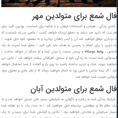
فال شمع برای متولدین مهر
شادی زندگی ، هیجان و احساسات فراوان و با شکوه برای شماست. بهترین کارت برای
هر نیت که دارید صد درصد به تحقق نزدیک خواهد گشت / مانعی سر راه شماست که
با بردباری موفق خواهید شد آن را ازسر راهتان بردارید و به مقصود خود نایل شوید. /
راه دوری را برای انجام یا رسیدن به هدف باید طی کنید / عشق شما نسبت به یک
شخص ،
روابط دوستانه
و پیمان محبت را میان شما و او محکم تر خواهد ساخت /
امیدواری شما نسبت به زندگی خود و مسایل اطرافتان بیشتر خواهد شد / جایی می
خواهید بروید. شک و تردید نداشته باشید ،با روی باز و گشاده از شما استقبال خواهد
شد / کار نیمه تمامی را خیلی زود به اتمام خواهید رساند که از نظر مادی و معنوی سود
فراوانی نصیب شما خواهد شد
فال شمع برای متولدین آبان
شرایط زندگی شما به یکباره و ناگهانی به شرایطی بسیار عالی تبدیل خواهد شد و به
یک مقام بالا و موقعیتی برجسته نایل خواهید شد / به مدت یک یا دو هفته شما
بسیار سرخوش و شادمان خواهید بود / تلاش و کوشش شما برای رسیدن به یک