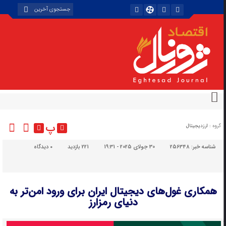
پ
گروه :
ارزدیجیتال
شناسه خبر:
256348
30 جولای 2025 - 19:31
221 بازدید
۰
دیدگاه
همکاری غول‌های دیجیتال ایران برای ورود امن‌تر به
دنیای رمزارز