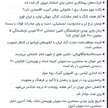
شرکت‌های پیمانکاری محلی برای استثمار نیروی کار شده اند
نکات مهم مصرف برق | خاموشی چقدر آسیب اقتصادی دارد؟
آغاز هفته کارگر با شعار مشارکت کارگر، جهش تولید و ایران قوی
نوسان نرخ ارز و محدودیت لجستیکی، دست و پای صادرات فولاد را بست!
زمان واریز عیدی بازنشستگان تامین اجتماعی ۱۴۰۲/عیدی بازنشستگی ۵
میلیون ۷۰۰ هزار تومان شد!
لایحه موافقت‌نامه تجارت آزاد ایران با کشورهای اوراسیا در انتظار تصویب
مجلس است
حجت‌الاسلام‌آقاتهرانی: دشمن هنوز از شهید امام خامنه‌ای می‌ترسد
خبر خوش به مستمری مددجویان کمیته امداد و بهزیستی/ افزایش ۳۰
درصدی مستمری در راه است
راه اندازی ایکس ری کامیونی گمرک بیله سوار
برنامه‌ریزی یزد در نوروز و رمضان با تأکید بر فرهنگ و معنویت
کاهش دمای تهران در آخر هفته: پایتخت ۵ درجه خنک‌تر می‌شود
وزیر نفت عزادار شد
تاریخ واریز عیدی مستمری مددجویان بهزیستی بانک رفاه/ آخرین اخبار
مستمری مددجویان امروز