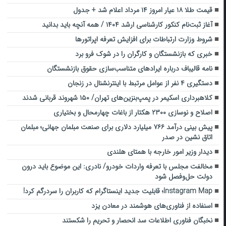
قیمت طلا ۱۸ عیار امروز ۱۴ مرداد اعلام شد + جدول
آغاز ثبت‌نام کنکور کارشناسی ارشد ۱۴۰۴ / همه آنچه باید بدانید
شروط وزارت ارتباطات برای افزایش تعرفه اپراتورها
خبری که بازنشستگان و کارگران را در شوک فرو برد
نامه قالیباف درباره ایرادهای متناسب‌سازی حقوق بازنشستگان
دستگیری ۴ نفر از عوامل مرتبط با اینترنشنال در زنجان
کلاهبرداری اسکیمر در پمپ‌بنزین‌های تهران/ ۱۵۰ شهروند قربانی شدند
اصلاح و نوسازی ۲۳۰۰ هکتار از باغات چهارمحال و بختیاری
پیش بینی درآمد ۷۶۶ میلیارد دلاری برای صنعت مبلمان جهانی؛ مبلمان
اتاق نشین در صدر
دیدار وزیر امور خارجه با همتای هلندی
مخالفت مجلس با تعرفه واردات خودرو/ نادری: این موضوع باید درون
دولت حل‌وفصل شود
Instagram Map؛ قابلیت جدید اینستاگرام که کاربران را سردرگم کرد!
اسنفاده از فناوری‌های هوشمند در معادن یزد
نخبگان فناوری اطلاعات سد انحصار و تحریم را شکستند