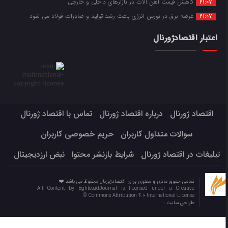
کاهش قیمت آهن آلات در بازارهای داخلی و خارجی
21:07
عرضه برق در بورس انرژی باعث رشد تولید و صادرات فولاد می شود
21:07
اعتبار اقتصادژورنال
اقتصاد ژورنال
درباره اقتصاد ژورنال
تماس با اقتصاد ژورنال
سوالات متداول کاربران
حریم خصوصی کاربران
تبلیغات در اقتصاد ژورنال
شرایط بازنشر محتوا
نبض ارزدیجیتال
تمامی حقوق مادی و معنوی برای اقتصادژورنال محفوظ می باشد ❤️
All Content by EghtesadJournal is licensed under a Creative
Commons Attribution 4.0 International License ©️
طراحی سایت :
Eghtesadjournal