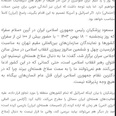
به زور را رد کنیم. برای جلوگیری از این امر طبیعتا از اهرم های دیپلماتیک استفاده
خواهیم کرد. اما باید توجه داشت که ایران نیز آمادگی خوبی برای چنین حملات
(احتمالی) دارد. اگر اسرائیل و آمریکا تصمیم به این اقدام بگیرند، پاسخ (ایران) کاملاً
متناسب خواهد بود.
مسعود پزشکیان رئیس جمهوری اسلامی ایران در آیین «سلام سفرا»
که روز پنجشنبه – ۱۸ بهمن ۱۴۰۳ – با حضور بیش از ۱۰۰ تن از سفرای
کشورها و نمایندگان سازمان‌های بین‌المللی مقیم تهران به مناسبت
فرارسیدن چهل و ششمین سالروز پیروزی انقلاب اسلامی در محل سالن
اجلاس سران برگزار شد، گفت: ما به دنبال سلاح هسته‌ای نیستیم؛ این
فتوای رهبر انقلاب اسلامی است، حتی کسانی که در این کشور ادعا
می‌کنند هم نمی‌توانند ما را به سمت سلاح هسته‌ای ببرند چرا که در
دکترین نظام جمهوری اسلامی ایران قتل عام انسان‌های بیگناه به
هیچ وجه پذیرفته نیست.
پزشکیان با بیان اینکه اسرائیل که تمام کشورهای منطقه را مورد تجاوز قرار داده، علیه
فعالیت‌های هسته‌ای ایران مسائل را مطرح می‌کند، تاکید کرد: (آژانس بین المللی
انرژی اتمی) هر زمان که اراده کرده، (از تاسیسات هسته‌ای ایران)‌ بازرسی‌ کرده است؛
صد بار دیگر هم می‌تواند بیاید بررسی کند، وقتی ما قرار نیست به دنبال (سلاح