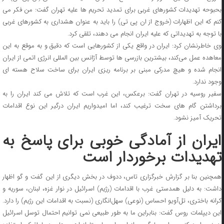
بحبوحه تهدیدات کشورهای غربی برای تمدید تحریم ها علیه تهران گفت: من فکر می
کنم که این اظهارات (خروج از ان پی تی) را باید به عنوان هشداری به کشورهای غربی
با توجه به تهدیداتی که علیه ایران انجام می دهند، تلقی کرد.
وی خاطرنشان کرد: ایران در واقع یکی از کشورهایی است که دقیق و به موقع به این
معاهده عمل می‌کند، بیشترین بازرسی ها توسط آژانس بین المللی انرژی اتمی از ایران
انجام شده و هیچ مدرکی مبنی بر برنامه ریزی ایران برای ساخت سلاح هسته ای
وجود ندارد.
سفیر روسیه در تهران گفت: برعکس، این غرب است که تلاش می کند ایران را به
برداشتن گام های سخت ترغیب کند، اما امیدواریم ایران درگیر این نوع اقدامات
تحریک آمیز نشود.
ایران از آمادگی خوبی برای پاسخ به
تهدیدات برخوردار است
همچنین بنا بر گزارش خبرگزاری تاس،‌ ددوف در بخش دیگری از این گفت و گو اظهار
داشت:‌ به دلیل همدستی غرب با اقدامات (رژیم) اسرائیل در نوار غزه، لبنان، سوریه و
کرانه باختری، تل‌آویو احساس (نوعی) سهل‌انگاری (نسبت به اقدامات این رژیم) را دارد.
این دیپلمات روس گفت: بنابراین ما به طور طبیعی نمی توانیم احتمال توسل اسرائیل