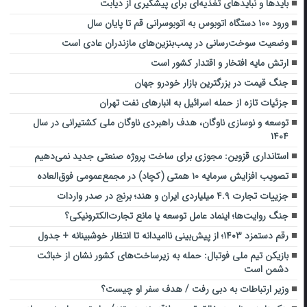
بایدها و نبایدهای تغذیه‌ای برای پیشگیری از دیابت
ورود ۱۰۰ دستگاه اتوبوس به اتوبوسرانی قم تا پایان سال
وضعیت سوخت‌رسانی در پمب‌بنزین‌های مازندران عادی است
ارتش مایه افتخار و اقتدار کشور است
جنگ قیمت در بزرگترین بازار خودرو جهان
جزئیات تازه از حملۀ اسرائیل به انبارهای نفت تهران
توسعه و نوسازی ناوگان، هدف راهبردی ناوگان ملی کشتیرانی در سال
۱۴۰۴
استانداری قزوین: مجوزی برای ساخت پروژه صنعتی جدید نمی‌دهیم
تصویب افزایش سرمایه ۱۰ همتی (کچاد) در مجمع‌عمومی فوق‌العاده
جزییات تجارت ۴.۹ میلیاردی ایران و هند؛ برنج در صدر واردات
جنگ روایت‌ها؛ اینماد عامل توسعه یا مانع تجارت‌الکترونیکی؟
رقم دستمزد ۱۴۰۳؛ از پیش‌بینی ناامیدانه تا انتظار خوشبینانه + جدول
بازیکن تیم ملی فوتبال: حمله به زیرساخت‌های کشور نشان از خباثت
دشمن است
وزیر ارتباطات به دبی رفت / هدف سفر او چیست؟