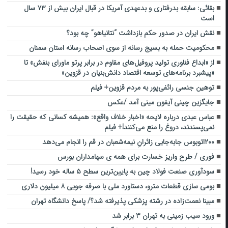
بقائی: سابقه بدرفتاری و بدعهدی آمریکا در قبال ایران بیش از ۷۳ سال
است
نقش ایران در صدور حکم بازداشت “نتانیاهو” چه بود؟
محکومیت حمله به بسیج رسانه از سوی اصحاب رسانه استان سمنان
از «ابداع فناوری تولید پروفیل‌های مقاوم در برابر پرتو ماورای بنفش» تا
«پیشبرد برنامه‌های توسعه اقتصاد دانش‌بنیان در قزوین»
توهین جنسی رائفی‌پور به مردم قزوین+ فیلم
جایگزین چینی آیفون مینی آمد /عکس
عباس عبدی درباره لایحه «اخبار خلاف واقع»: همیشه کسانی که حقیقت را
نمی‌پسندند، دروغ را منع می‌کنند!+ فیلم
۲۰۰اتوبوس جابه‌جایی زائرانِ نیمه‌شعبان در قم را انجام می‌دهد
فوری / طرح واریز خسارت برای همه ی سهامداران بورس
سودآوری صنعت فولاد چین به پایین‌ترین سطح ۵ ساله خود رسید!
بومی سازی قطعات مترو، دستاورد ملی با صرفه جویی ۸ میلیون دلاری
مبینا نعمت‌زاده در رشته پزشکی پذیرفته شد؟/ پاسخ دانشگاه تهران
ورود سیب زمینی به تهران ۳ برابر شد