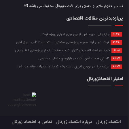
تمامی حقوق مادی و معنوی برای اقتصادژورنال محفوظ می باشد 🥰
پربازدیدترین مقالات اقتصادی
جابه‌جایی حریم شهر قزوین برای اجرای پروژه فولاد!
11:28
فولاد نوین آرکا؛ همراه پروژه‌های صنعتی از انتخاب تا تأمین ورق آهن
19:28
خرید هوشمندانه میکروکنترلر؛ کلید موفقیت پایدار پروژه‌های الکترونیکی
12:01
کاهش قیمت آهن آلات در بازارهای داخلی و خارجی
21:07
عرضه برق در بورس انرژی باعث رشد تولید و صادرات فولاد می شود
21:07
اعتبار اقتصادژورنال
اقتصاد ژورنال
درباره اقتصاد ژورنال
تماس با اقتصاد ژورنال