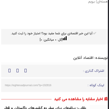
هسته‌ای) برویم.
✅ آیا این خبر اقتصادی برای شما مفید بود؟ امتیاز خود را ثبت کنید.
[کل:
0
میانگین:
0
]
نویسنده:
اقتصاد آنلاین
اشتراک گذاری :
لینک کوتاه :
https://eghtesadjournal.com/?p=192816
📰 اخبار مشابه را مشاهده می کنید
بقایی: برنامه‌ای برای سفر به کشورهای پاکستان و قطر