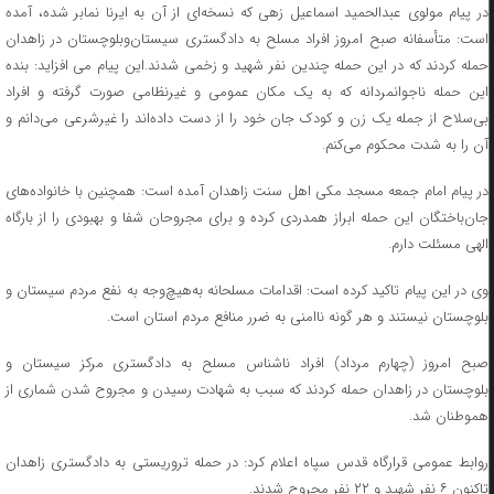
در پیام مولوی عبدالحمید اسماعیل زهی که نسخه‌ای از آن به ایرنا نمابر شده، آمده
است: متأسفانه صبح امروز افراد مسلح به دادگستری سیستان‌وبلوچستان در زاهدان
حمله کردند که در این حمله چندین نفر شهید و زخمی شدند.این پیام می افزاید: بنده
این حمله ناجوانمردانه که به یک مکان عمومی و غیرنظامی صورت گرفته و افراد
بی‌سلاح از جمله یک زن و کودک جان خود را از دست داده‌اند را غیرشرعی می‌دانم و
آن را به شدت محکوم می‌کنم.
در پیام امام جمعه مسجد مکی اهل سنت زاهدان آمده است: همچنین با خانواده‌های
جان‌باختگان این حمله ابراز همدردی کرده و برای مجروحان شفا و بهبودی را از بارگاه
الهی مسئلت دارم.
وی در این پیام تاکید کرده است: اقدامات مسلحانه به‌هیچ‌وجه به نفع مردم سیستان و
بلوچستان نیستند و هر گونه ناامنی به ضرر منافع مردم استان است.
صبح امروز (چهارم مرداد) افراد ناشناس مسلح به دادگستری مرکز سیستان و
بلوچستان در زاهدان حمله کردند که سبب به شهادت رسیدن و مجروح شدن شماری از
هموطنان شد.
روابط عمومی قرارگاه قدس سپاه اعلام کرد: در حمله تروریستی به دادگستری زاهدان
تاکنون ۶ نفر شهید و ۲۲ نفر مجروح شدند.