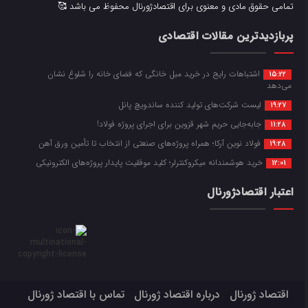
تمامی حقوق مادی و معنوی برای اقتصادژورنال محفوظ می باشد 🥰
پربازدیدترین مقالات اقتصادی
اشتباهات رایج در خرید مبل خانگی که فضای خانه را شلوغ نشان
15:22
می‌دهد
لیست شرکت‌های تولید کننده ساندویچ پانل
19:27
جابه‌جایی حریم شهر قزوین برای اجرای پروژه فولاد!
11:28
فولاد نوین آرکا؛ همراه پروژه‌های صنعتی از انتخاب تا تأمین ورق آهن
19:28
خرید هوشمندانه میکروکنترلر؛ کلید موفقیت پایدار پروژه‌های الکترونیکی
12:01
اعتبار اقتصادژورنال
اقتصاد ژورنال
درباره اقتصاد ژورنال
تماس با اقتصاد ژورنال