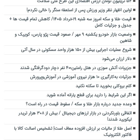
۵۴ تریلیون تومان ارزش اقتصادی این طرح ملی سلامت
اولین اظهار نظر وزیر ورزش پس از استعفا؛ سنگر را خالی نکردم!
قیمت طلا و سکه امروز سه شنبه ۱۹خرداد ۱۴۰۵/ کاهش تمام قیمت ها +
جدول و جزئیات کامل
وضعیت بازار خودرو یکشنبه ۹ مهر / صعود قیمت پژو پارس، کوییک و
شاهین
شروع عملیات اجرایی بیش از ۱۵۰ هزار واحد مسکونی در سال آتی
دلار ارزان می‌شود
جزییات آتش سوزی در هتل رامتین؛۴۰ نفر دچار دودگرفتگی شدند
جزئیات به‌کارگیری ۱۰ هزار نیروی آموزشی در آموزش‌وپرورش
کلم بروکلی بخورید تا سکته نکنید
اگر این شرایط را دارید برای قطع یارانه آماده شوید
وعده جدید درباره بازار طلا و سکه / سقوط قیمت در راه است؟
اتفاقی باورنکردنی در بازار ارزهای دیجیتال / بیش از ۳۰۸ هزار تریدر
لیکویید شدند!
اصل طلا از مالیات بر ارزش افزوده معاف است| تشخیص اصالت کالا با
فاکتور الکترونیک