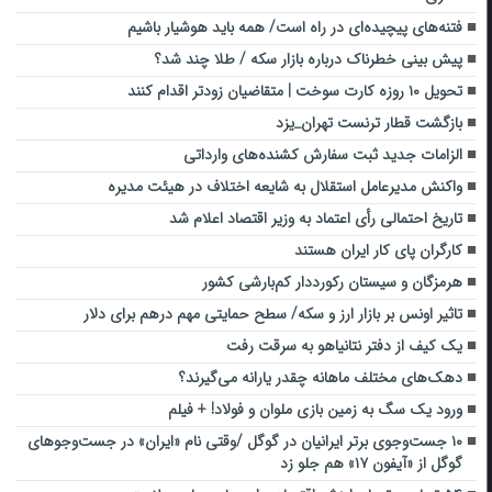
فتنه‌های پیچیده‌ای در راه است/ همه باید هوشیار باشیم
پیش بینی خطرناک درباره بازار سکه / طلا چند شد؟
تحویل ۱۰ روزه کارت سوخت | متقاضیان زودتر اقدام کنند
بازگشت قطار ترنست‌ تهران_یزد
الزامات جدید ثبت سفارش کشنده‌های وارداتی
واکنش مدیرعامل استقلال به شایعه اختلاف در هیئت مدیره
تاریخ احتمالی رأی اعتماد به وزیر اقتصاد اعلام شد
کارگران پای کار ایران هستند
هرمزگان و سیستان رکورددار کم‌بارشی کشور
تاثیر اونس بر بازار ارز و سکه/ سطح حمایتی مهم درهم برای دلار
یک کیف از دفتر نتانیاهو به سرقت رفت
دهک‌های مختلف ماهانه چقدر یارانه می‌گیرند؟
ورود یک سگ به زمین بازی ملوان و فولاد! + فیلم
۱۰ جست‌وجوی برتر ایرانیان در گوگل /وقتی نام «ایران» در جست‌وجوهای
گوگل از «آیفون ۱۷» هم جلو زد