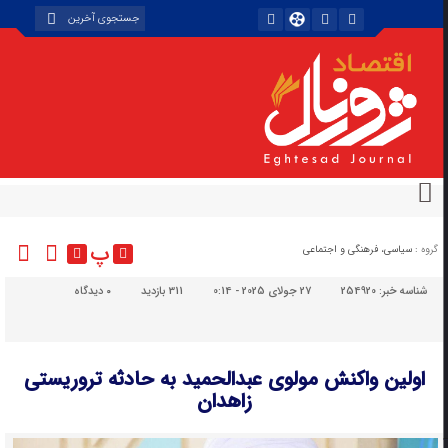
پ
گروه :
سیاسی، فرهنگی و اجتماعی
شناسه خبر:
254920
27 جولای 2025 - 0:14
311 بازدید
۰
دیدگاه
اولین واکنش مولوی عبدالحمید به حادثه تروریستی
زاهدان